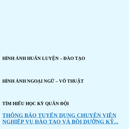
HÌNH ẢNH HUẤN LUYỆN – ĐÀO TẠO
HÌNH ẢNH NGOẠI NGỮ – VÕ THUẬT
TÌM HIỂU HỌC KỲ QUÂN ĐỘI
THÔNG BÁO TUYỂN DỤNG CHUYÊN VIÊN
NGHIỆP VỤ ĐÀO TẠO VÀ BỒI DƯỠNG KỸ...