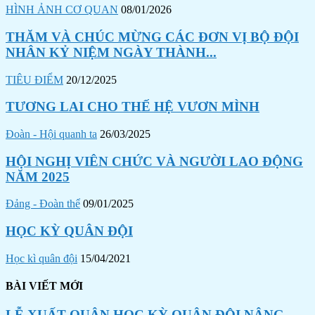
HÌNH ẢNH CƠ QUAN
08/01/2026
THĂM VÀ CHÚC MỪNG CÁC ĐƠN VỊ BỘ ĐỘI
NHÂN KỶ NIỆM NGÀY THÀNH...
TIÊU ĐIỂM
20/12/2025
TƯƠNG LAI CHO THẾ HỆ VƯƠN MÌNH
Đoàn - Hội quanh ta
26/03/2025
HỘI NGHỊ VIÊN CHỨC VÀ NGƯỜI LAO ĐỘNG
NĂM 2025
Đảng - Đoàn thể
09/01/2025
HỌC KỲ QUÂN ĐỘI
Học kì quân đội
15/04/2021
BÀI VIẾT MỚI
LỄ XUẤT QUÂN HỌC KỲ QUÂN ĐỘI NÂNG