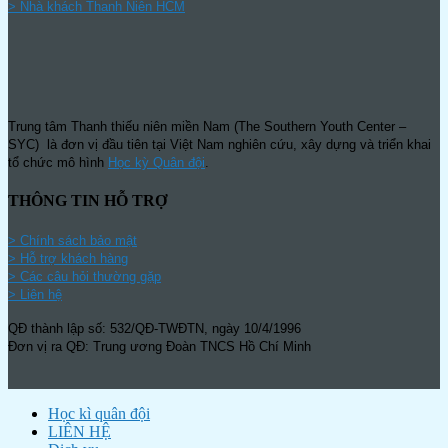
>
Nhà khách Thanh Niên HCM
Trung tâm Thanh thiếu niên miền Nam (The Southern Youth Center –
SYC) là đơn vị đầu tiên tại Việt Nam nghiên cứu, xây dựng và triển khai
tổ chức mô hình
Học kỳ Quân đội
.
THÔNG TIN HỖ TRỢ
>
Chính sách bảo mật
> Hỗ trợ khách hàng
> Các câu hỏi thường gặp
> Liên hệ
QĐ thành lập số: 532/QĐ-TWĐTN, ngày 10/4/1996
Đơn vị ra QĐ: Trung ương Đoàn TNCS Hồ Chí Minh
Học kì quân đội
LIÊN HỆ