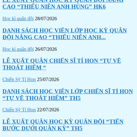
CAO “THIẾU NIÊN ANH HÙNG” HK6
Học kì quân đội
28/07/2026
DANH SÁCH HỌC VIÊN LỚP HỌC KỲ QUÂN
ĐỘI NÂNG CAO “THIẾU NIÊN ANH...
Học kì quân đội
26/07/2026
LỄ XUẤT QUÂN CHIẾN SĨ TÍ HON “TỰ VỆ
THOÁT HIỂM “
Chiến Sỹ Tí Hon
25/07/2026
DANH SÁCH HỌC VIÊN LỚP CHIẾN SĨ TÍ HON
“TỰ VỆ THOÁT HIỂM” TH5
Chiến Sỹ Tí Hon
22/07/2026
LỄ XUẤT QUÂN HỌC KỲ QUÂN ĐỘI “TIẾN
BƯỚC DƯỚI QUÂN KỲ” TH5