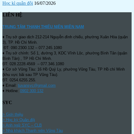
Học kì quân đội
16/07/2026
LIÊN HỆ
TRUNG TÂM THANH THIẾU NIÊN MIỀN NAM
♦ Trụ sở giao dịch 212-214 Nguyễn đình chiểu, phường Xuân Hòa (quận
3), TP. Hồ Chí Minh.
ĐT: 090.2300.132 – 077.245.1080
♦ Trụ sở chính: Số 1, đường 3, KDC Vĩnh Lộc, phường Bình Tân (quận
Bình Tân) , TP Hồ Chí Minh.
ĐT: 028.2228.4569 – 077.346.1080
♦ Cơ sở Vũng Tàu: 16 Hồ Quý Ly, phường Vũng Tàu, TP Hồ chí Minh
(khu vực bãi sau TP Vũng Tàu).
ĐT: 0254.6255.255.
♦ Email:
tuvansyc@gmail.com
♦ Hotline:
0902 300 132
SYC
> Giới thiệu
> Học kỳ Quân đội
>
Anh ngữ SYC – CLB
>
Nhà khách Thanh niên Vũng Tàu