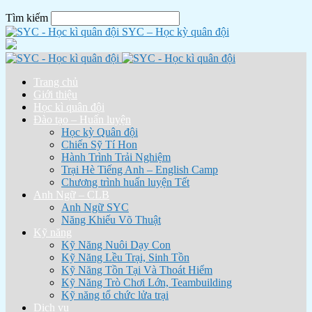
Tìm kiếm
SYC – Học kỳ quân đội
Trang chủ
Giới thiệu
Học kì quân đội
Đào tạo – Huấn luyện
Học kỳ Quân đội
Chiến Sỹ Tí Hon
Hành Trình Trải Nghiệm
Trại Hè Tiếng Anh – English Camp
Chương trình huấn luyện Tết
Anh Ngữ – CLB
Anh Ngữ SYC
Năng Khiếu Võ Thuật
Kỹ năng
Kỹ Năng Nuôi Dạy Con
Kỹ Năng Lều Trại, Sinh Tồn
Kỹ Năng Tồn Tại Và Thoát Hiểm
Kỹ Năng Trò Chơi Lớn, Teambuilding
Kỹ năng tổ chức lửa trại
Dịch vụ