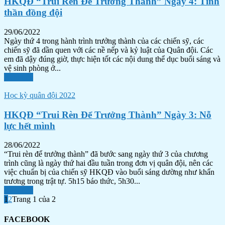
HKQĐ “Trui Rèn Để Trưởng Thành” Ngày 4: Tinh
thần đồng đội
29/06/2022
Ngày thứ 4 trong hành trình trưởng thành của các chiến sỹ, các
chiến sỹ đã dần quen với các nề nếp và kỷ luật của Quân đội. Các
em đã dậy đúng giờ, thực hiện tốt các nội dung thể dục buổi sáng và
vệ sinh phòng ở...
Xem tiếp
Học kỳ quân đội 2022
HKQĐ “Trui Rèn Để Trưởng Thành” Ngày 3: Nỗ
lực hết mình
28/06/2022
“Trui rèn để trưởng thành” đã bước sang ngày thứ 3 của chương
trình cũng là ngày thứ hai đầu tuần trong đơn vị quân đội, nên các
việc chuẩn bị của chiến sỹ HKQĐ vào buổi sáng dường như khẩn
trương trong trật tự. 5h15 báo thức, 5h30...
Xem tiếp
1
2
Trang 1 của 2
FACEBOOK