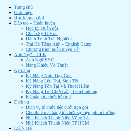
Trang chủ
Giới thiệu
Học kì quân đội
Đào tạo – Huấn luyện
Học kỳ Quân đội
Chiến Sỹ Tí Hon
Hành Trình Trải Nghiệm
Trại Hè Tiếng Anh – English Camp
Chương trình huấn luyện Tết
Anh Ngữ – CLB
Anh Ngữ SYC
Năng Khiếu Võ Thuật
Kỹ năng
Kỹ Năng Nuôi Dạy Con
Kỹ Năng Lều Trại, Sinh Tồn
Kỹ Năng Tồn Tại Và Thoát Hiểm
Kỹ Năng Trò Chơi Lớn, Teambuilding
Kỹ năng tổ chức lửa trại
Dịch vụ
Dịch vụ tổ chức tiệc cưới trọn gói
Cho thuê mặt bằng tổ chức sự kiện, phim trường
Nhà Khách Thanh Niên Vũng Tàu
Nhà Khách Thanh Niên TP HCM
LIÊN HỆ