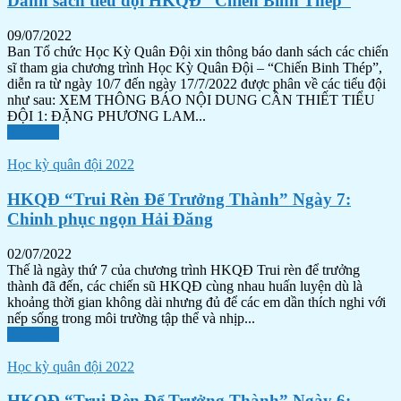
Danh sách tiểu đội HKQĐ “Chiến Binh Thép”
09/07/2022
Ban Tổ chức Học Kỳ Quân Đội xin thông báo danh sách các chiến
sĩ tham gia chương trình Học Kỳ Quân Đội – “Chiến Binh Thép”,
diễn ra từ ngày 10/7 đến ngày 17/7/2022 được phân về các tiểu đội
như sau: XEM THÔNG BÁO NỘI DUNG CẦN THIẾT TIỂU
ĐỘI 1: ĐẶNG PHƯƠNG LAM...
Xem tiếp
Học kỳ quân đội 2022
HKQĐ “Trui Rèn Để Trưởng Thành” Ngày 7:
Chinh phục ngọn Hải Đăng
02/07/2022
Thế là ngày thứ 7 của chương trình HKQĐ Trui rèn để trưởng
thành đã đến, các chiến sũ HKQĐ cùng nhau huấn luyện dù là
khoảng thời gian không dài nhưng đủ để các em dần thích nghi với
nếp sống trong môi trường tập thể và nhịp...
Xem tiếp
Học kỳ quân đội 2022
HKQĐ “Trui Rèn Để Trưởng Thành” Ngày 6: