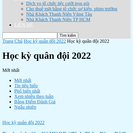
Dịch vụ tổ chức tiệc cưới trọn gói
Cho thuê mặt bằng tổ chức sự kiện, phim trường
Nhà Khách Thanh Niên Vũng Tàu
Nhà Khách Thanh Niên TP HCM
LIÊN HỆ
Trang Chủ
Học kỳ quân đội 2022
Học kỳ quân đội 2022
Học kỳ quân đội 2022
Mới nhất
Mới nhất
Tin tiêu biểu
Phổ biến nhất
Xem nhiều theo tuần
Bằng Điểm Đánh Giá
Ngẫu nhiên
Học kỳ quân đội 2022