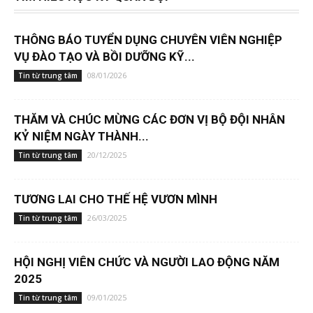
THÔNG BÁO TUYỂN DỤNG CHUYÊN VIÊN NGHIỆP
VỤ ĐÀO TẠO VÀ BỒI DƯỠNG KỸ...
08/01/2026
Tin từ trung tâm
THĂM VÀ CHÚC MỪNG CÁC ĐƠN VỊ BỘ ĐỘI NHÂN
KỶ NIỆM NGÀY THÀNH...
20/12/2025
Tin từ trung tâm
TƯƠNG LAI CHO THẾ HỆ VƯƠN MÌNH
26/03/2025
Tin từ trung tâm
HỘI NGHỊ VIÊN CHỨC VÀ NGƯỜI LAO ĐỘNG NĂM
2025
09/01/2025
Tin từ trung tâm