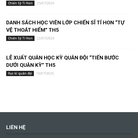
25/07/2026
Chiến Sỹ Tí Hon
DANH SÁCH HỌC VIÊN LỚP CHIẾN SĨ TÍ HON “TỰ
VỆ THOÁT HIỂM” TH5
22/07/2026
Chiến Sỹ Tí Hon
LỄ XUẤT QUÂN HỌC KỲ QUÂN ĐỘI “TIẾN BƯỚC
DƯỚI QUÂN KỲ” TH5
16/07/2026
Học kì quân đội
LIÊN HỆ