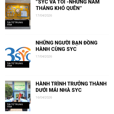
“SYC VÀ TÔI -NHỮNG NĂM
THÁNG KHÓ QUÊN”
17/04/2026
TIN TỪ TRUNG
TÂM
NHỮNG NGƯỜI BẠN ĐỒNG
HÀNH CÙNG SYC
17/04/2026
TIN TỪ TRUNG
TÂM
HÀNH TRÌNH TRƯỞNG THÀNH
DƯỚI MÁI NHÀ SYC
16/04/2026
TIN TỪ TRUNG
TÂM