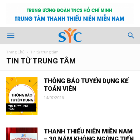
Trang Chủ
Tin từ trung tâm
TIN TỪ TRUNG TÂM
THÔNG BÁO TUYỂN DỤNG KẾ
TOÁN VIÊN
14/07/2026
TIN TỪ TRUNG
TÂM
THANH THIẾU NIÊN MIỀN NAM
– 30 NĂM KHÔNG NGỪNG TIẾN