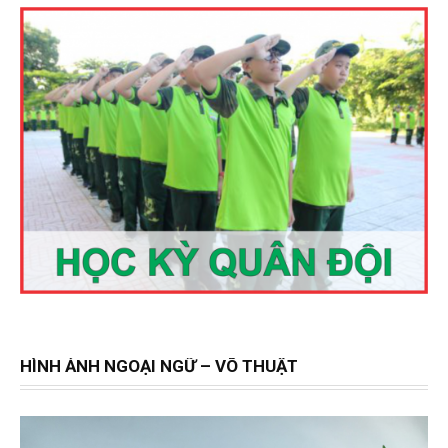
HÌNH ẢNH NGOẠI NGỮ – VÕ THUẬT