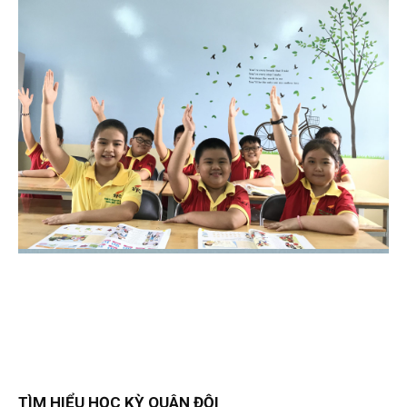
TÌM HIỂU HỌC KỲ QUÂN ĐỘI