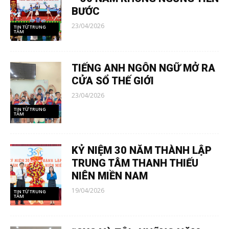
BƯỚC
23/04/2026
TIN TỪ TRUNG
TÂM
TIẾNG ANH NGÔN NGỮ MỞ RA
CỬA SỔ THẾ GIỚI
23/04/2026
TIN TỪ TRUNG
TÂM
KỶ NIỆM 30 NĂM THÀNH LẬP
TRUNG TÂM THANH THIẾU
NIÊN MIỀN NAM
19/04/2026
TIN TỪ TRUNG
TÂM