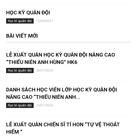
HỌC KỲ QUÂN ĐỘI
15/04/2021
Học kì quân đội
BÀI VIẾT MỚI
LỄ XUẤT QUÂN HỌC KỲ QUÂN ĐỘI NÂNG CAO
“THIẾU NIÊN ANH HÙNG” HK6
28/07/2026
Học kì quân đội
DANH SÁCH HỌC VIÊN LỚP HỌC KỲ QUÂN ĐỘI
NÂNG CAO “THIẾU NIÊN ANH...
26/07/2026
Học kì quân đội
LỄ XUẤT QUÂN CHIẾN SĨ TÍ HON “TỰ VỆ THOÁT
HIỂM “