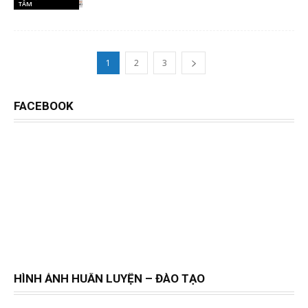
TÂM
1
2
3
FACEBOOK
HÌNH ẢNH HUẤN LUYỆN – ĐÀO TẠO