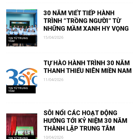
30 NĂM VIẾT TIẾP HÀNH
TRÌNH “TRỒNG NGƯỜI” TỪ
NHỮNG MẦM XANH HY VỌNG
15/04/2026
TIN TỪ TRUNG
TÂM
TỰ HÀO HÀNH TRÌNH 30 NĂM
THANH THIẾU NIÊN MIỀN NAM
11/04/2026
TIN TỪ TRUNG
TÂM
SÔI NỔI CÁC HOẠT ĐỘNG
HƯỚNG TỚI KỶ NIỆM 30 NĂM
THÀNH LẬP TRUNG TÂM
10/04/2026
TIN TỪ TRUNG