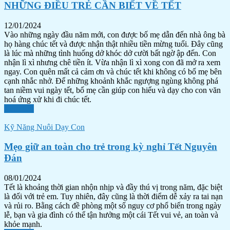
NHỮNG ĐIỀU TRẺ CẦN BIẾT VỀ TẾT
12/01/2024
Vào những ngày đầu năm mới, con được bố mẹ dẫn đến nhà ông bà
họ hàng chúc tết và được nhận thật nhiều tiền mừng tuổi. Đây cũng
là lúc mà những tình huống dở khóc dở cười bất ngờ ập đến. Con
nhận lì xì nhưng chê tiền ít. Vừa nhận lì xì xong con đã mở ra xem
ngay. Con quên mất cả cảm ơn và chúc tết khi không có bố mẹ bên
cạnh nhắc nhở. Để những khoảnh khắc ngượng ngùng không phá
tan niềm vui ngày tết, bố mẹ cần giúp con hiểu và dạy cho con văn
hoá ứng xử khi đi chúc tết.
Xem tiếp
Kỹ Năng Nuôi Dạy Con
Mẹo giữ an toàn cho trẻ trong kỳ nghỉ Tết Nguyên
Đán
08/01/2024
Tết là khoảng thời gian nhộn nhịp và đầy thú vị trong năm, đặc biệt
là đối với trẻ em. Tuy nhiên, đây cũng là thời điểm dễ xảy ra tai nạn
và rủi ro. Bằng cách đề phòng một số nguy cơ phổ biến trong ngày
lễ, bạn và gia đình có thể tận hưởng một cái Tết vui vẻ, an toàn và
khỏe mạnh.