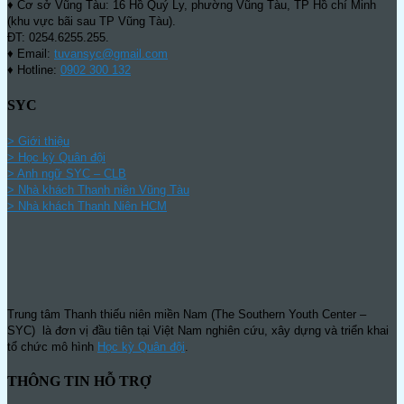
♦ Cơ sở Vũng Tàu: 16 Hồ Quý Ly, phường Vũng Tàu, TP Hồ chí Minh
(khu vực bãi sau TP Vũng Tàu).
ĐT: 0254.6255.255.
♦ Email:
tuvansyc@gmail.com
♦ Hotline:
0902 300 132
SYC
> Giới thiệu
> Học kỳ Quân đội
>
Anh ngữ SYC – CLB
>
Nhà khách Thanh niên Vũng Tàu
>
Nhà khách Thanh Niên HCM
Trung tâm Thanh thiếu niên miền Nam (The Southern Youth Center –
SYC) là đơn vị đầu tiên tại Việt Nam nghiên cứu, xây dựng và triển khai
tổ chức mô hình
Học kỳ Quân đội
.
THÔNG TIN HỖ TRỢ