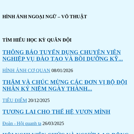
HÌNH ẢNH NGOẠI NGỮ – VÕ THUẬT
TÌM HIỂU HỌC KỲ QUÂN ĐỘI
THÔNG BÁO TUYỂN DỤNG CHUYÊN VIÊN
NGHIỆP VỤ ĐÀO TẠO VÀ BỒI DƯỠNG KỸ...
HÌNH ẢNH CƠ QUAN
08/01/2026
THĂM VÀ CHÚC MỪNG CÁC ĐƠN VỊ BỘ ĐỘI
NHÂN KỶ NIỆM NGÀY THÀNH...
TIÊU ĐIỂM
20/12/2025
TƯƠNG LAI CHO THẾ HỆ VƯƠN MÌNH
Đoàn - Hội quanh ta
26/03/2025