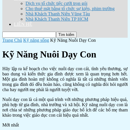
Dịch vụ tổ chức tiệc cưới trọn gói
Cho thuê mặt bằng tổ chức sự kiện, phim trường
Nhà Khách Thanh Niên Vũng Tàu
Nhà Khách Thanh Niên TP HCM
LIÊN HỆ
Trang Chủ
Kỹ năng sống
Kỹ Năng Nuôi Dạy Con
Kỹ Năng Nuôi Dạy Con
Hãy lập ra kế hoạch cho việc nuôi dạy con cái, tình yêu thương, sự
bao dung và kiến thức gia đình được xem là quan trọng hơn hết.
Một gia đình hoàn mỹ không có nghĩa là tất cả những thành viên
trong gia đình đó đều hoàn hảo, cũng không có nghĩa đòi hỏi người
cha hay người mẹ phải là người tuyệt vời.
Nuôi dạy con là cả một quá trình với những phương pháp hiệu quả,
phù hợp từ gia đình, nhà trường và xã hội. Kỹ năng nuôi dạy con là
nơi chia sẻ những phương pháp giáo dục bổ ích để các bố mẹ tham
khảo trong việc giáo dục con cái hiệu quả nhất.
Mới nhất