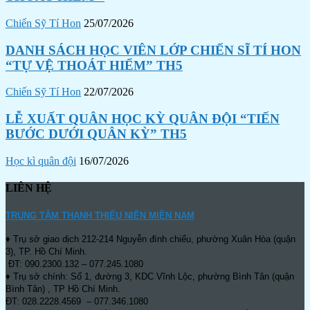
Chiến Sỹ Tí Hon
25/07/2026
DANH SÁCH HỌC VIÊN LỚP CHIẾN SĨ TÍ HON
“TỰ VỆ THOÁT HIỂM” TH5
Chiến Sỹ Tí Hon
22/07/2026
LỄ XUẤT QUÂN HỌC KỲ QUÂN ĐỘI “TIẾN
BƯỚC DƯỚI QUÂN KỲ” TH5
Học kì quân đội
16/07/2026
LIÊN HỆ
TRUNG TÂM THANH THIẾU NIÊN MIỀN NAM
♦ Trụ sở giao dịch 212-214 Nguyễn đình chiểu, phường Xuân Hòa (quận
3), TP. Hồ Chí Minh.
ĐT: 090.2300.132 – 077.245.1080
♦ Trụ sở chính: Số 1, đường 3, KDC Vĩnh Lộc, phường Bình Tân (quận
Bình Tân) , TP Hồ Chí Minh.
ĐT: 028.2228.4569 – 077.346.1080