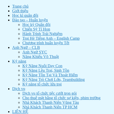
Trang chủ
Giới thiệu
Học kì quân đội
Đào tạo – Huấn luyện
Học kỳ Quân đội
Chiến Sỹ Tí Hon
Hành Trình Trải Nghiệm
Trại Hè Tiếng Anh – English Camp
Chương trình huấn luyện Tết
Anh Ngữ – CLB
Anh Ngữ SYC
Năng Khiếu Võ Thuật
Kỹ năng
Kỹ Năng Nuôi Dạy Con
Kỹ Năng Lều Trại, Sinh Tồn
Kỹ Năng Tồn Tại Và Thoát Hiểm
Kỹ Năng Trò Chơi Lớn, Teambuilding
Kỹ năng tổ chức lửa trại
Dịch vụ
Dịch vụ tổ chức tiệc cưới trọn gói
Cho thuê mặt bằng tổ chức sự kiện, phim trường
Nhà Khách Thanh Niên Vũng Tàu
Nhà Khách Thanh Niên TP HCM
LIÊN HỆ