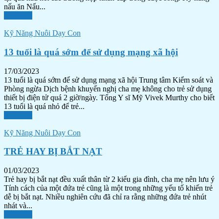
nấu ăn Nấu...
Xem tiếp
Kỹ Năng Nuôi Dạy Con
13 tuổi là quá sớm để sử dụng mạng xã hội
17/03/2023
13 tuổi là quá sớm để sử dụng mạng xã hội Trung tâm Kiểm soát và
Phòng ngừa Dịch bệnh khuyến nghị cha mẹ không cho trẻ sử dụng
thiết bị điện tử quá 2 giờ/ngày. Tổng Y sĩ Mỹ Vivek Murthy cho biết
13 tuổi là quá nhỏ để trẻ...
Xem tiếp
Kỹ Năng Nuôi Dạy Con
TRẺ HAY BỊ BẮT NẠT
01/03/2023
Trẻ hay bị bắt nạt đều xuất thân từ 2 kiểu gia đình, cha mẹ nên lưu ý
Tính cách của một đứa trẻ cũng là một trong những yếu tố khiến trẻ
dễ bị bắt nạt. Nhiều nghiên cứu đã chỉ ra rằng những đứa trẻ nhút
nhát và...
Xem tiếp