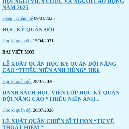
HỘI NGHỊ VIÊN CHỨC VÀ NGƯỜI LAO ĐỘNG
NĂM 2025
Đảng - Đoàn thể
09/01/2025
HỌC KỲ QUÂN ĐỘI
Học kì quân đội
15/04/2021
BÀI VIẾT MỚI
LỄ XUẤT QUÂN HỌC KỲ QUÂN ĐỘI NÂNG
CAO “THIẾU NIÊN ANH HÙNG” HK6
Học kì quân đội
28/07/2026
DANH SÁCH HỌC VIÊN LỚP HỌC KỲ QUÂN
ĐỘI NÂNG CAO “THIẾU NIÊN ANH...
Học kì quân đội
26/07/2026
LỄ XUẤT QUÂN CHIẾN SĨ TÍ HON “TỰ VỆ
THOÁT HIỂM “