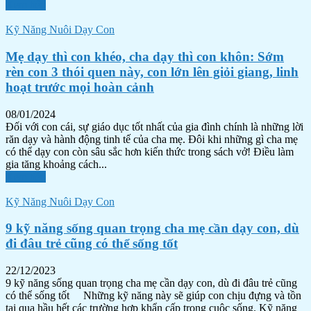
Xem tiếp
Kỹ Năng Nuôi Dạy Con
Mẹ dạy thì con khéo, cha dạy thì con khôn: Sớm
rèn con 3 thói quen này, con lớn lên giỏi giang, linh
hoạt trước mọi hoàn cảnh
08/01/2024
Đối với con cái, sự giáo dục tốt nhất của gia đình chính là những lời
răn dạy và hành động tinh tế của cha mẹ. Đôi khi những gì cha mẹ
có thể dạy con còn sâu sắc hơn kiến thức trong sách vở! Điều làm
gia tăng khoảng cách...
Xem tiếp
Kỹ Năng Nuôi Dạy Con
9 kỹ năng sống quan trọng cha mẹ cần dạy con, dù
đi đâu trẻ cũng có thể sống tốt
22/12/2023
9 kỹ năng sống quan trọng cha mẹ cần dạy con, dù đi đâu trẻ cũng
có thể sống tốt Những kỹ năng này sẽ giúp con chịu đựng và tồn
tại qua hầu hết các trường hợp khẩn cấp trong cuộc sống. Kỹ năng