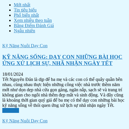
Mới nhất
Tin tiêu biểu
Phổ biến nhất
Xem nhiều theo tuần
Bằng Điểm Đánh Giá
Ngẫu nhiên
Kỹ Năng Nuôi Dạy Con
KỸ NĂNG SỐNG: DẠY CON NHỮNG BÀI HỌC
ỨNG XỬ LỊCH SỰ, NHÃ NHẶN NGÀY TẾT
18/01/2024
Tết Nguyên Đán là dịp để ba mẹ và các con có thể quây quần bên
nhau, cùng nhau thực hiện những công việc nhà trước thềm năm
mới như dọn dẹp nhà cửa gọn gàng, ngăn nắp, sạch sẽ và trang trí
không gian cho ngôi nhà thêm đẹp mắt và sinh động. Và đây cũng
là khoảng thời gian quý giá để ba mẹ có thể dạy con những bài học
kỹ năng sống về thói quen ứng xử lịch sự nhã nhặn ngày Tết.
Xem tiếp
Kỹ Năng Nuôi Dạy Con