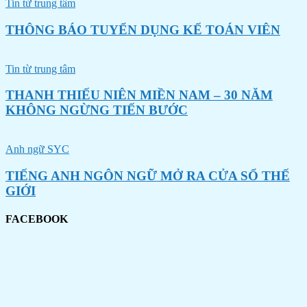
Tin từ trung tâm
THÔNG BÁO TUYỂN DỤNG KẾ TOÁN VIÊN
Tin từ trung tâm
THANH THIẾU NIÊN MIỀN NAM – 30 NĂM
KHÔNG NGỪNG TIẾN BƯỚC
Anh ngữ SYC
TIẾNG ANH NGÔN NGỮ MỞ RA CỬA SỔ THẾ
GIỚI
FACEBOOK