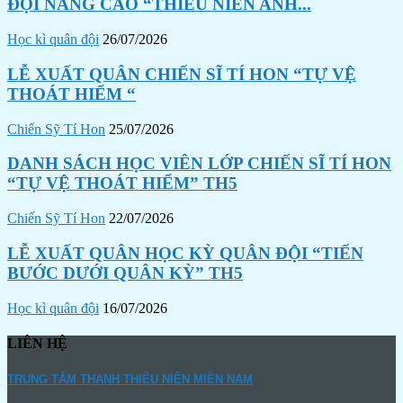
ĐỘI NÂNG CAO “THIẾU NIÊN ANH...
Học kì quân đội
26/07/2026
LỄ XUẤT QUÂN CHIẾN SĨ TÍ HON “TỰ VỆ
THOÁT HIỂM “
Chiến Sỹ Tí Hon
25/07/2026
DANH SÁCH HỌC VIÊN LỚP CHIẾN SĨ TÍ HON
“TỰ VỆ THOÁT HIỂM” TH5
Chiến Sỹ Tí Hon
22/07/2026
LỄ XUẤT QUÂN HỌC KỲ QUÂN ĐỘI “TIẾN
BƯỚC DƯỚI QUÂN KỲ” TH5
Học kì quân đội
16/07/2026
LIÊN HỆ
TRUNG TÂM THANH THIẾU NIÊN MIỀN NAM