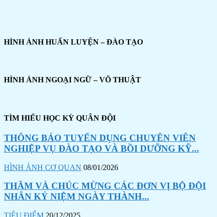
HÌNH ẢNH HUẤN LUYỆN – ĐÀO TẠO
HÌNH ẢNH NGOẠI NGỮ – VÕ THUẬT
TÌM HIỂU HỌC KỲ QUÂN ĐỘI
THÔNG BÁO TUYỂN DỤNG CHUYÊN VIÊN
NGHIỆP VỤ ĐÀO TẠO VÀ BỒI DƯỠNG KỸ...
HÌNH ẢNH CƠ QUAN
08/01/2026
THĂM VÀ CHÚC MỪNG CÁC ĐƠN VỊ BỘ ĐỘI
NHÂN KỶ NIỆM NGÀY THÀNH...
TIÊU ĐIỂM
20/12/2025