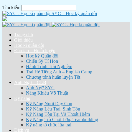
Tìm kiếm
SYC – Học kỳ quân đội
Trang chủ
Giới thiệu
Học kì quân đội
Đào tạo – Huấn luyện
Học kỳ Quân đội
Chiến Sỹ Tí Hon
Hành Trình Trải Nghiệm
Trại Hè Tiếng Anh – English Camp
Chương trình huấn luyện Tết
Anh Ngữ – CLB
Anh Ngữ SYC
Năng Khiếu Võ Thuật
Kỹ năng
Kỹ Năng Nuôi Dạy Con
Kỹ Năng Lều Trại, Sinh Tồn
Kỹ Năng Tồn Tại Và Thoát Hiểm
Kỹ Năng Trò Chơi Lớn, Teambuilding
Kỹ năng tổ chức lửa trại
Dịch vụ