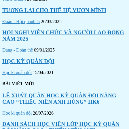
TƯƠNG LAI CHO THẾ HỆ VƯƠN MÌNH
Đoàn - Hội quanh ta
26/03/2025
HỘI NGHỊ VIÊN CHỨC VÀ NGƯỜI LAO ĐỘNG
NĂM 2025
Đảng - Đoàn thể
09/01/2025
HỌC KỲ QUÂN ĐỘI
Học kì quân đội
15/04/2021
BÀI VIẾT MỚI
LỄ XUẤT QUÂN HỌC KỲ QUÂN ĐỘI NÂNG
CAO “THIẾU NIÊN ANH HÙNG” HK6
Học kì quân đội
28/07/2026
DANH SÁCH HỌC VIÊN LỚP HỌC KỲ QUÂN