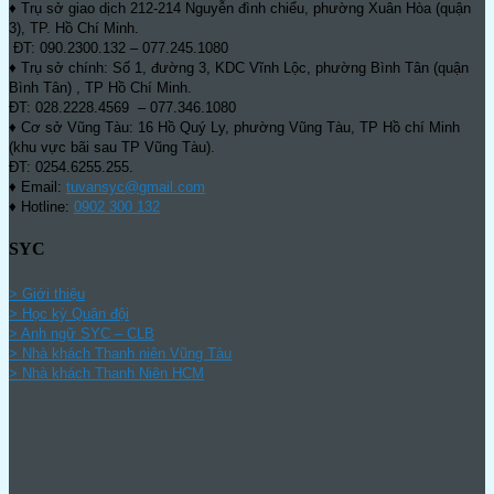
♦ Trụ sở giao dịch 212-214 Nguyễn đình chiểu, phường Xuân Hòa (quận
3), TP. Hồ Chí Minh.
ĐT: 090.2300.132 – 077.245.1080
♦ Trụ sở chính: Số 1, đường 3, KDC Vĩnh Lộc, phường Bình Tân (quận
Bình Tân) , TP Hồ Chí Minh.
ĐT: 028.2228.4569 – 077.346.1080
♦ Cơ sở Vũng Tàu: 16 Hồ Quý Ly, phường Vũng Tàu, TP Hồ chí Minh
(khu vực bãi sau TP Vũng Tàu).
ĐT: 0254.6255.255.
♦ Email:
tuvansyc@gmail.com
♦ Hotline:
0902 300 132
SYC
> Giới thiệu
> Học kỳ Quân đội
>
Anh ngữ SYC – CLB
>
Nhà khách Thanh niên Vũng Tàu
>
Nhà khách Thanh Niên HCM