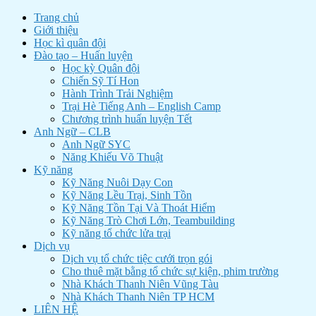
Trang chủ
Giới thiệu
Học kì quân đội
Đào tạo – Huấn luyện
Học kỳ Quân đội
Chiến Sỹ Tí Hon
Hành Trình Trải Nghiệm
Trại Hè Tiếng Anh – English Camp
Chương trình huấn luyện Tết
Anh Ngữ – CLB
Anh Ngữ SYC
Năng Khiếu Võ Thuật
Kỹ năng
Kỹ Năng Nuôi Dạy Con
Kỹ Năng Lều Trại, Sinh Tồn
Kỹ Năng Tồn Tại Và Thoát Hiểm
Kỹ Năng Trò Chơi Lớn, Teambuilding
Kỹ năng tổ chức lửa trại
Dịch vụ
Dịch vụ tổ chức tiệc cưới trọn gói
Cho thuê mặt bằng tổ chức sự kiện, phim trường
Nhà Khách Thanh Niên Vũng Tàu
Nhà Khách Thanh Niên TP HCM
LIÊN HỆ