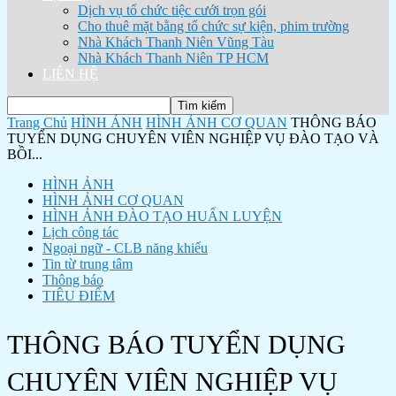
Dịch vụ tổ chức tiệc cưới trọn gói
Cho thuê mặt bằng tổ chức sự kiện, phim trường
Nhà Khách Thanh Niên Vũng Tàu
Nhà Khách Thanh Niên TP HCM
LIÊN HỆ
Trang Chủ
HÌNH ẢNH
HÌNH ẢNH CƠ QUAN
THÔNG BÁO
TUYỂN DỤNG CHUYÊN VIÊN NGHIỆP VỤ ĐÀO TẠO VÀ
BỒI...
HÌNH ẢNH
HÌNH ẢNH CƠ QUAN
HÌNH ẢNH ĐÀO TẠO HUẤN LUYỆN
Lịch công tác
Ngoại ngữ - CLB năng khiếu
Tin từ trung tâm
Thông báo
TIÊU ĐIỂM
THÔNG BÁO TUYỂN DỤNG
CHUYÊN VIÊN NGHIỆP VỤ