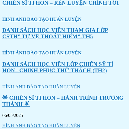
CHIẾN SĨ TÍ HON – RÈN LUYỆN CHÍNH TÔI
HÌNH ẢNH ĐÀO TẠO HUẤN LUYỆN
DANH SÁCH HỌC VIÊN THAM GIA LỚP
CSTH” TỰ VỆ THOÁT HIỂM”-TH5
HÌNH ẢNH ĐÀO TẠO HUẤN LUYỆN
DANH SÁCH HỌC VIÊN LỚP CHIẾN SỸ TÍ
HON– CHINH PHỤC THỬ THÁCH (TH2)
HÌNH ẢNH ĐÀO TẠO HUẤN LUYỆN
🌟 CHIẾN SĨ TÍ HON – HÀNH TRÌNH TRƯỞNG
THÀNH 🌟
06/05/2025
HÌNH ẢNH ĐÀO TẠO HUẤN LUYỆN