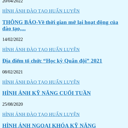
20/04/2022
HÌNH ẢNH ĐÀO TẠO HUẤN LUYỆN
THÔNG BÁO-Về thời gian mở lại hoạt động của
đào tạo,...
14/02/2022
HÌNH ẢNH ĐÀO TẠO HUẤN LUYỆN
Địa điểm tổ chức “Học kỳ Quân đội” 2021
08/02/2021
HÌNH ẢNH ĐÀO TẠO HUẤN LUYỆN
HÌNH ẢNH KỸ NĂNG CUỐI TUẦN
25/08/2020
HÌNH ẢNH ĐÀO TẠO HUẤN LUYỆN
HÌNH ẢNH NGOẠI KHÓA KỸ NĂNG