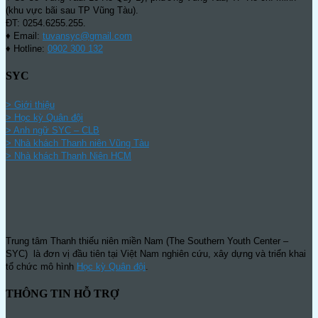
(khu vực bãi sau TP Vũng Tàu).
ĐT: 0254.6255.255.
♦ Email:
tuvansyc@gmail.com
♦ Hotline:
0902 300 132
SYC
> Giới thiệu
> Học kỳ Quân đội
>
Anh ngữ SYC – CLB
>
Nhà khách Thanh niên Vũng Tàu
>
Nhà khách Thanh Niên HCM
Trung tâm Thanh thiếu niên miền Nam (The Southern Youth Center –
SYC) là đơn vị đầu tiên tại Việt Nam nghiên cứu, xây dựng và triển khai
tổ chức mô hình
Học kỳ Quân đội
.
THÔNG TIN HỖ TRỢ