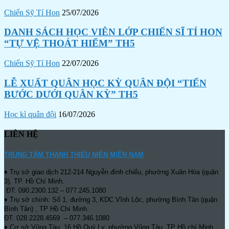
Chiến Sỹ Tí Hon
25/07/2026
DANH SÁCH HỌC VIÊN LỚP CHIẾN SĨ TÍ HON
“TỰ VỆ THOÁT HIỂM” TH5
Chiến Sỹ Tí Hon
22/07/2026
LỄ XUẤT QUÂN HỌC KỲ QUÂN ĐỘI “TIẾN
BƯỚC DƯỚI QUÂN KỲ” TH5
Học kì quân đội
16/07/2026
LIÊN HỆ
TRUNG TÂM THANH THIẾU NIÊN MIỀN NAM
♦ Trụ sở giao dịch 212-214 Nguyễn đình chiểu, phường Xuân Hòa (quận
3), TP. Hồ Chí Minh.
ĐT: 090.2300.132 – 077.245.1080
♦ Trụ sở chính: Số 1, đường 3, KDC Vĩnh Lộc, phường Bình Tân (quận
Bình Tân) , TP Hồ Chí Minh.
ĐT: 028.2228.4569 – 077.346.1080
♦ Cơ sở Vũng Tàu: 16 Hồ Quý Ly, phường Vũng Tàu, TP Hồ chí Minh