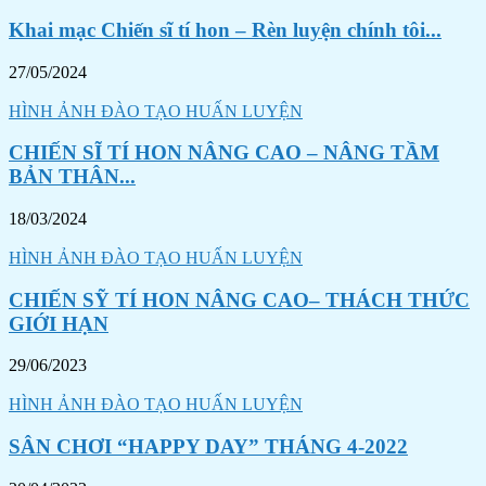
Khai mạc Chiến sĩ tí hon – Rèn luyện chính tôi...
27/05/2024
HÌNH ẢNH ĐÀO TẠO HUẤN LUYỆN
CHIẾN SĨ TÍ HON NÂNG CAO – NÂNG TẦM
BẢN THÂN...
18/03/2024
HÌNH ẢNH ĐÀO TẠO HUẤN LUYỆN
CHIẾN SỸ TÍ HON NÂNG CAO– THÁCH THỨC
GIỚI HẠN
29/06/2023
HÌNH ẢNH ĐÀO TẠO HUẤN LUYỆN
SÂN CHƠI “HAPPY DAY” THÁNG 4-2022