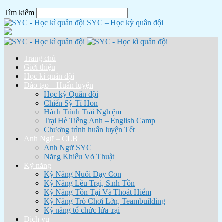
Tìm kiếm
SYC – Học kỳ quân đội
Trang chủ
Giới thiệu
Học kì quân đội
Đào tạo – Huấn luyện
Học kỳ Quân đội
Chiến Sỹ Tí Hon
Hành Trình Trải Nghiệm
Trại Hè Tiếng Anh – English Camp
Chương trình huấn luyện Tết
Anh Ngữ – CLB
Anh Ngữ SYC
Năng Khiếu Võ Thuật
Kỹ năng
Kỹ Năng Nuôi Dạy Con
Kỹ Năng Lều Trại, Sinh Tồn
Kỹ Năng Tồn Tại Và Thoát Hiểm
Kỹ Năng Trò Chơi Lớn, Teambuilding
Kỹ năng tổ chức lửa trại
Dịch vụ