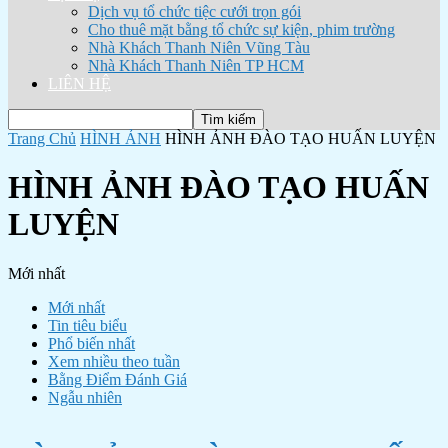
Dịch vụ tổ chức tiệc cưới trọn gói
Cho thuê mặt bằng tổ chức sự kiện, phim trường
Nhà Khách Thanh Niên Vũng Tàu
Nhà Khách Thanh Niên TP HCM
LIÊN HỆ
Trang Chủ
HÌNH ẢNH
HÌNH ẢNH ĐÀO TẠO HUẤN LUYỆN
HÌNH ẢNH ĐÀO TẠO HUẤN
LUYỆN
Mới nhất
Mới nhất
Tin tiêu biểu
Phổ biến nhất
Xem nhiều theo tuần
Bằng Điểm Đánh Giá
Ngẫu nhiên