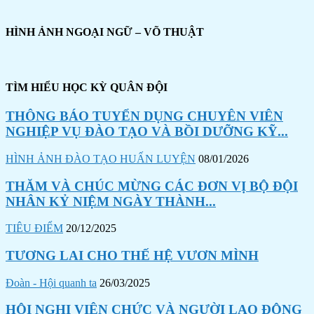
HÌNH ẢNH NGOẠI NGỮ – VÕ THUẬT
TÌM HIỂU HỌC KỲ QUÂN ĐỘI
THÔNG BÁO TUYỂN DỤNG CHUYÊN VIÊN
NGHIỆP VỤ ĐÀO TẠO VÀ BỒI DƯỠNG KỸ...
HÌNH ẢNH ĐÀO TẠO HUẤN LUYỆN
08/01/2026
THĂM VÀ CHÚC MỪNG CÁC ĐƠN VỊ BỘ ĐỘI
NHÂN KỶ NIỆM NGÀY THÀNH...
TIÊU ĐIỂM
20/12/2025
TƯƠNG LAI CHO THẾ HỆ VƯƠN MÌNH
Đoàn - Hội quanh ta
26/03/2025
HỘI NGHỊ VIÊN CHỨC VÀ NGƯỜI LAO ĐỘNG