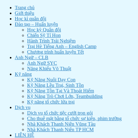
Trang chủ
Giới thiệu
Học kì quân đội
Đào tạo – Huấn luyện
Học kỳ Quân đội
Chiến Sỹ Tí Hon
Hành Trình Trải Nghiệm
Trại Hè Tiếng Anh – English Camp
Chương trình huấn luyện Tết
Anh Ngữ – CLB
Anh Ngữ SYC
Năng Khiếu Võ Thuật
Kỹ năng
Kỹ Năng Nuôi Dạy Con
Kỹ Năng Lều Trại, Sinh Tồn
Kỹ Năng Tồn Tại Và Thoát Hiểm
Kỹ Năng Trò Chơi Lớn, Teambuilding
Kỹ năng tổ chức lửa trại
Dịch vụ
Dịch vụ tổ chức tiệc cưới trọn gói
Cho thuê mặt bằng tổ chức sự kiện, phim trường
Nhà Khách Thanh Niên Vũng Tàu
Nhà Khách Thanh Niên TP HCM
LIÊN HỆ