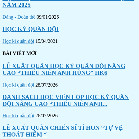
NĂM 2025
Đảng - Đoàn thể
09/01/2025
HỌC KỲ QUÂN ĐỘI
Học kì quân đội
15/04/2021
BÀI VIẾT MỚI
LỄ XUẤT QUÂN HỌC KỲ QUÂN ĐỘI NÂNG
CAO “THIẾU NIÊN ANH HÙNG” HK6
Học kì quân đội
28/07/2026
DANH SÁCH HỌC VIÊN LỚP HỌC KỲ QUÂN
ĐỘI NÂNG CAO “THIẾU NIÊN ANH...
Học kì quân đội
26/07/2026
LỄ XUẤT QUÂN CHIẾN SĨ TÍ HON “TỰ VỆ
THOÁT HIỂM “