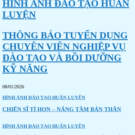
HÌNH ẢNH ĐÀO TẠO HUẤN
LUYỆN
THÔNG BÁO TUYỂN DỤNG
CHUYÊN VIÊN NGHIỆP VỤ
ĐÀO TẠO VÀ BỒI DƯỠNG
KỸ NĂNG
08/01/2026
HÌNH ẢNH ĐÀO TẠO HUẤN LUYỆN
CHIẾN SĨ TÍ HON – NÂNG TẦM BẢN THÂN
HÌNH ẢNH ĐÀO TẠO HUẤN LUYỆN