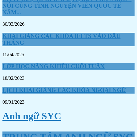
NÓI CÙNG TÌNH NGUYỆN VIÊN QUỐC TẾ
NĂM...
30/03/2026
KHAI GIẢNG CÁC KHÓA IELTS VÀO ĐẦU
THÁNG
11/04/2025
LỚP HỌC NĂNG KHIẾU CUỐI TUẦN
18/02/2023
LỊCH KHAI GIẢNG CÁC KHÓA NGOẠI NGỮ
09/01/2023
Anh ngữ SYC
TRUNG TÂM ANH NGỮ SYC