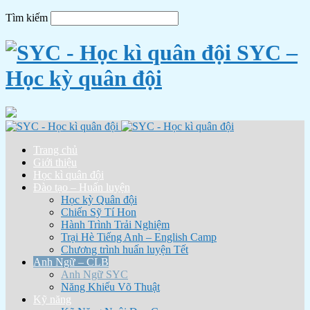
Tìm kiếm
SYC –
Học kỳ quân đội
Trang chủ
Giới thiệu
Học kì quân đội
Đào tạo – Huấn luyện
Học kỳ Quân đội
Chiến Sỹ Tí Hon
Hành Trình Trải Nghiệm
Trại Hè Tiếng Anh – English Camp
Chương trình huấn luyện Tết
Anh Ngữ – CLB
Anh Ngữ SYC
Năng Khiếu Võ Thuật
Kỹ năng