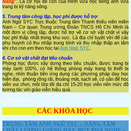
Năng”
. Là cơ hội để con của mình vừa học tiếng anh vừa
trang bị kỹ năng sống.
5. Trung tâm công lập, học phí được hỗ trợ
Anh Ngữ SYC Trực thuộc Trung tâm Thanh thiếu niên miền
Nam – Cơ quan Trung ương Đoàn TNCS Hồ Chi Minh là
một đơn vị công lập, được hỗ trợ về cơ sở vật chất vì vậy
học phí thấp nhất trong khu vực. Là địa chỉ tuyệt vời để các
phụ huynh có thu nhập trung bình và thu nhập thấp an tâm
khi cho con em theo học tại
Anh Ngữ SYC
.
6. Cơ sở vật chất đạt tiêu chuẩn
Phòng học được xây dựng theo tiêu chuẩn, được trang bị
máy lạnh 100%, có hệ thống phòng máy trang bị thiết bị
nghe, nhìn thuận tiện ứng dụng các phương pháp dạy học
hiện đại, phòng rộng rãi, thoáng mát, sạch sẽ, có sân để học
viên vui chơi, mỗi lớp tối đa chỉ 15-20 học viên nên mức độ
tương tác với giáo viên hiệu quả.
ANH NGỮ SYC
CÁC KHÓA HỌC
TRUNG TÂM ANH NGỮ SYC – NÂNG TẦM
CHẤT LƯỢNG GIẢNG DẠY, BỨT PHÁ NGHE –