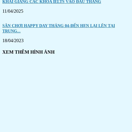
KHAI GIẢNG CÁC KHÓA IELTS VÀO ĐẦU THÁNG
11/04/2025
SÂN CHƠI HAPPY DAY THÁNG 04-ĐẾN HẸN LẠI LÊN TẠI
TRUNG...
18/04/2023
XEM THÊM HÌNH ẢNH