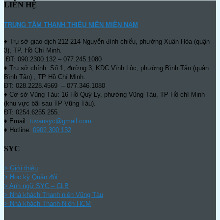
LIÊN HỆ
TRUNG TÂM THANH THIẾU NIÊN MIỀN NAM
♦ Trụ sở giao dịch 212-214 Nguyễn đình chiểu, phường Xuân Hòa (quận
3), TP. Hồ Chí Minh.
ĐT: 090.2300.132 – 077.245.1080
♦ Trụ sở chính: Số 1, đường 3, KDC Vĩnh Lộc, phường Bình Tân (quận
Bình Tân) , TP Hồ Chí Minh.
ĐT: 028.2228.4569 – 077.346.1080
♦ Cơ sở Vũng Tàu: 16 Hồ Quý Ly, phường Vũng Tàu, TP Hồ chí Minh
(khu vực bãi sau TP Vũng Tàu).
ĐT: 0254.6255.255.
♦ Email:
tuvansyc@gmail.com
♦ Hotline:
0902 300 132
SYC
> Giới thiệu
> Học kỳ Quân đội
>
Anh ngữ SYC – CLB
>
Nhà khách Thanh niên Vũng Tàu
>
Nhà khách Thanh Niên HCM