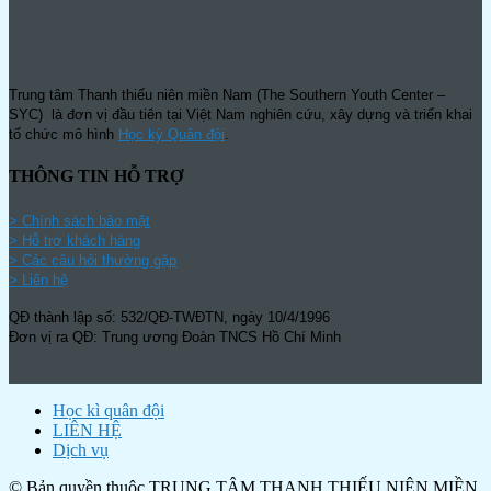
Trung tâm Thanh thiếu niên miền Nam (The Southern Youth Center –
SYC) là đơn vị đầu tiên tại Việt Nam nghiên cứu, xây dựng và triển khai
tổ chức mô hình
Học kỳ Quân đội
.
THÔNG TIN HỖ TRỢ
>
Chính sách bảo mật
> Hỗ trợ khách hàng
> Các câu hỏi thường gặp
> Liên hệ
QĐ thành lập số: 532/QĐ-TWĐTN, ngày 10/4/1996
Đơn vị ra QĐ: Trung ương Đoàn TNCS Hồ Chí Minh
Học kì quân đội
LIÊN HỆ
Dịch vụ
© Bản quyền thuộc TRUNG TÂM THANH THIẾU NIÊN MIỀN