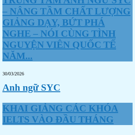
– NÂNG TẦM CHẤT LƯỢNG
GIẢNG DẠY, BỨT PHÁ
NGHE – NÓI CÙNG TÌNH
NGUYỆN VIÊN QUỐC TẾ
NĂM...
30/03/2026
Anh ngữ SYC
KHAI GIẢNG CÁC KHÓA
IELTS VÀO ĐẦU THÁNG