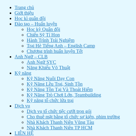
Trang chủ
Giới thiệu
Học kì quân đội
Đào tạo – Huấn luyện
Học kỳ Quân đội
Chiến Sỹ Tí Hon
Hành Trình Trải Nghiệm
Trại Hè Tiếng Anh – English Camp
Chương trình huấn luyện Tết
Anh Ngữ – CLB
Anh Ngữ SYC
Năng Khiếu Võ Thuật
Kỹ năng
Kỹ Năng Nuôi Dạy Con
Kỹ Năng Lều Trại, Sinh Tồn
Kỹ Năng Tồn Tại Và Thoát Hiểm
Kỹ Năng Trò Chơi Lớn, Teambuilding
Kỹ năng tổ chức lửa trại
Dịch vụ
Dịch vụ tổ chức tiệc cưới trọn gói
Cho thuê mặt bằng tổ chức sự kiện, phim trường
Nhà Khách Thanh Niên Vũng Tàu
Nhà Khách Thanh Niên TP HCM
LIÊN HỆ