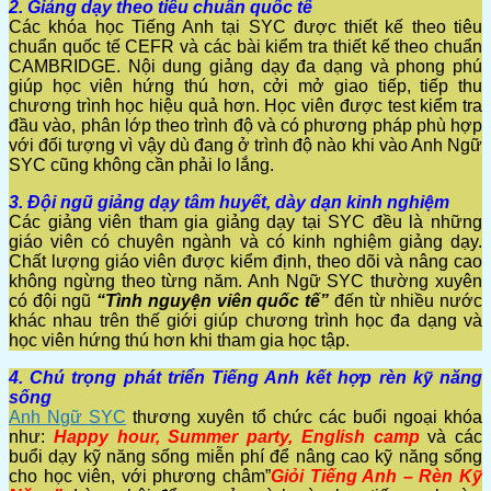
2. Giảng dạy theo tiêu chuẩn quốc tế
Các khóa học Tiếng Anh tại SYC được thiết kế theo tiêu
chuẩn quốc tế CEFR và các bài kiểm tra thiết kế theo chuẩn
CAMBRIDGE. Nội dung giảng dạy đa dạng và phong phú
giúp học viên hứng thú hơn, cởi mở giao tiếp, tiếp thu
chương trình học hiệu quả hơn. Học viên được test kiểm tra
đầu vào, phân lớp theo trình độ và có phương pháp phù hợp
với đối tượng vì vậy dù đang ở trình độ nào khi vào Anh Ngữ
SYC cũng không cần phải lo lắng.
3. Đội ngũ giảng dạy tâm huyết, dày dạn kinh nghiệm
Các giảng viên tham gia giảng dạy tại SYC đều là những
giáo viên có chuyên ngành và có kinh nghiệm giảng dạy.
Chất lượng giáo viên được kiểm định, theo dõi và nâng cao
không ngừng theo từng năm. Anh Ngữ SYC thường xuyên
có đội ngũ
“Tình nguyện viên quốc tế”
đến từ nhiều nước
khác nhau trên thế giới giúp chương trình học đa dạng và
học viên hứng thú hơn khi tham gia học tập.
4. Chú trọng phát triển Tiếng Anh kết hợp rèn kỹ năng
sống
Anh Ngữ SYC
thương xuyên tổ chức các buổi ngoại khóa
như:
Happy hour, Summer party, English camp
và các
buổi dạy kỹ năng sống miễn phí để nâng cao kỹ năng sống
cho học viên, với phương châm”
Giỏi Tiếng Anh – Rèn Kỹ