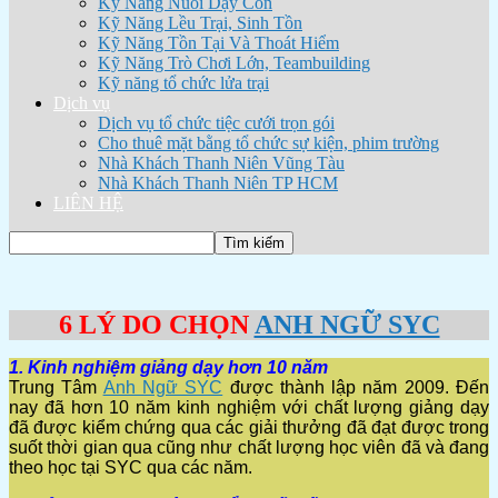
Kỹ Năng Nuôi Dạy Con
Kỹ Năng Lều Trại, Sinh Tồn
Kỹ Năng Tồn Tại Và Thoát Hiểm
Kỹ Năng Trò Chơi Lớn, Teambuilding
Kỹ năng tổ chức lửa trại
Dịch vụ
Dịch vụ tổ chức tiệc cưới trọn gói
Cho thuê mặt bằng tổ chức sự kiện, phim trường
Nhà Khách Thanh Niên Vũng Tàu
Nhà Khách Thanh Niên TP HCM
LIÊN HỆ
6 LÝ DO CHỌN
ANH NGỮ SYC
1. Kinh nghiệm giảng dạy hơn 10 năm
Trung Tâm
Anh Ngữ SYC
được thành lập năm 2009. Đến
nay đã hơn 10 năm kinh nghiệm với chất lượng giảng dạy
đã được kiểm chứng qua các giải thưởng đã đạt được trong
suốt thời gian qua cũng như chất lượng học viên đã và đang
theo học tại SYC qua các năm.