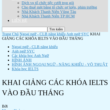
Dịch vụ tổ chức tiệc cưới trọn gói
Cho thuê mặt bằng tổ chức sự kiện, phim trường
Nhà Khách Thanh Niên Vũng Tàu
Nhà Khách Thanh Niên TP HCM
LIÊN HỆ
Trang Chủ
Ngoại ngữ - CLB năng khiếu
Anh ngữ SYC
KHAI
GIẢNG CÁC KHÓA IELTS VÀO ĐẦU THÁNG
Ngoại ngữ - CLB năng khiếu
Anh ngữ SYC
Các khóa học Anh Ngữ
HÌNH ẢNH
HÌNH ẢNH NGOẠI NGỮ - NĂNG KHIẾU - VÕ THUẬT
Khóa học IELTS
KHAI GIẢNG CÁC KHÓA IELTS
VÀO ĐẦU THÁNG
Bởi