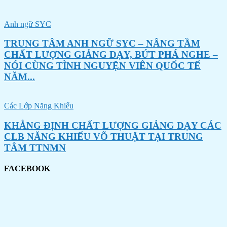
Anh ngữ SYC
TRUNG TÂM ANH NGỮ SYC – NÂNG TẦM
CHẤT LƯỢNG GIẢNG DẠY, BỨT PHÁ NGHE –
NÓI CÙNG TÌNH NGUYỆN VIÊN QUỐC TẾ
NĂM...
Các Lớp Năng Khiếu
KHẲNG ĐỊNH CHẤT LƯỢNG GIẢNG DẠY CÁC
CLB NĂNG KHIẾU VÕ THUẬT TẠI TRUNG
TÂM TTNMN
FACEBOOK