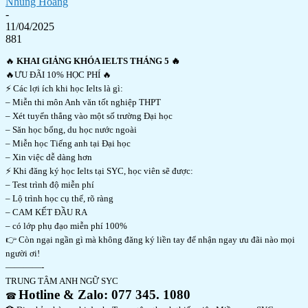
Nhung Hoàng
-
11/04/2025
881
🔥
KHAI GIẢNG KHÓA IELTS THÁNG 5 🔥
🔥ƯU ĐÃI 10% HỌC PHÍ 🔥
⚡ Các lợi ích khi học Ielts là gì:
– Miễn thi môn Anh văn tốt nghiệp THPT
– Xét tuyển thẳng vào một số trường Đại học
– Săn học bổng, du học nước ngoài
– Miễn học Tiếng anh tại Đại học
– Xin việc dễ dàng hơn
⚡ Khi đăng ký học Ielts tại SYC, học viên sẽ được:
– Test trình độ miễn phí
– Lộ trình học cụ thể, rõ ràng
– CAM KẾT ĐẦU RA
– có lớp phụ đạo miễn phí 100%
👉 Còn ngại ngần gì mà không đăng ký liền tay để nhận ngay ưu đãi nào mọi
người ơi!
————-
TRUNG TÂM ANH NGỮ SYC
Hotline & Zalo: 077 345. 1080
☎