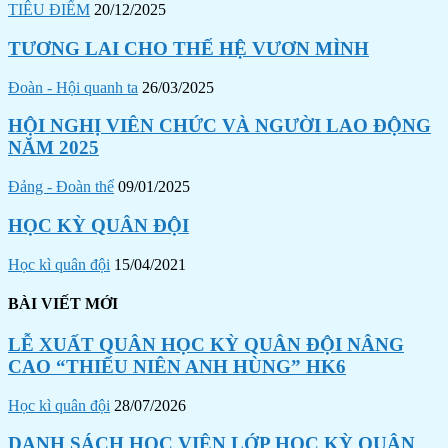
TIÊU ĐIỂM
20/12/2025
TƯƠNG LAI CHO THẾ HỆ VƯƠN MÌNH
Đoàn - Hội quanh ta
26/03/2025
HỘI NGHỊ VIÊN CHỨC VÀ NGƯỜI LAO ĐỘNG
NĂM 2025
Đảng - Đoàn thể
09/01/2025
HỌC KỲ QUÂN ĐỘI
Học kì quân đội
15/04/2021
BÀI VIẾT MỚI
LỄ XUẤT QUÂN HỌC KỲ QUÂN ĐỘI NÂNG
CAO “THIẾU NIÊN ANH HÙNG” HK6
Học kì quân đội
28/07/2026
DANH SÁCH HỌC VIÊN LỚP HỌC KỲ QUÂN