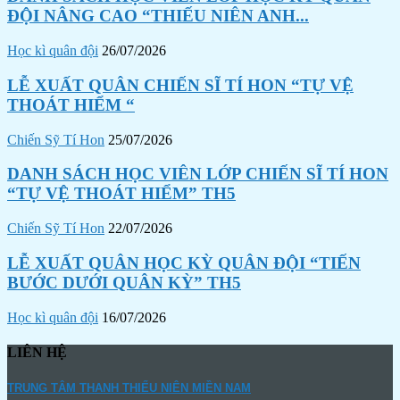
ĐỘI NÂNG CAO “THIẾU NIÊN ANH...
Học kì quân đội
26/07/2026
LỄ XUẤT QUÂN CHIẾN SĨ TÍ HON “TỰ VỆ
THOÁT HIỂM “
Chiến Sỹ Tí Hon
25/07/2026
DANH SÁCH HỌC VIÊN LỚP CHIẾN SĨ TÍ HON
“TỰ VỆ THOÁT HIỂM” TH5
Chiến Sỹ Tí Hon
22/07/2026
LỄ XUẤT QUÂN HỌC KỲ QUÂN ĐỘI “TIẾN
BƯỚC DƯỚI QUÂN KỲ” TH5
Học kì quân đội
16/07/2026
LIÊN HỆ
TRUNG TÂM THANH THIẾU NIÊN MIỀN NAM