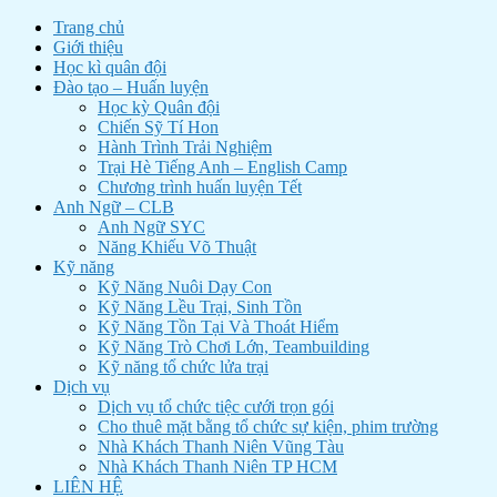
Trang chủ
Giới thiệu
Học kì quân đội
Đào tạo – Huấn luyện
Học kỳ Quân đội
Chiến Sỹ Tí Hon
Hành Trình Trải Nghiệm
Trại Hè Tiếng Anh – English Camp
Chương trình huấn luyện Tết
Anh Ngữ – CLB
Anh Ngữ SYC
Năng Khiếu Võ Thuật
Kỹ năng
Kỹ Năng Nuôi Dạy Con
Kỹ Năng Lều Trại, Sinh Tồn
Kỹ Năng Tồn Tại Và Thoát Hiểm
Kỹ Năng Trò Chơi Lớn, Teambuilding
Kỹ năng tổ chức lửa trại
Dịch vụ
Dịch vụ tổ chức tiệc cưới trọn gói
Cho thuê mặt bằng tổ chức sự kiện, phim trường
Nhà Khách Thanh Niên Vũng Tàu
Nhà Khách Thanh Niên TP HCM
LIÊN HỆ