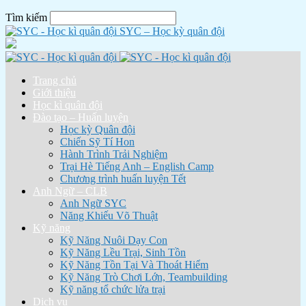
Tìm kiếm
SYC – Học kỳ quân đội
Trang chủ
Giới thiệu
Học kì quân đội
Đào tạo – Huấn luyện
Học kỳ Quân đội
Chiến Sỹ Tí Hon
Hành Trình Trải Nghiệm
Trại Hè Tiếng Anh – English Camp
Chương trình huấn luyện Tết
Anh Ngữ – CLB
Anh Ngữ SYC
Năng Khiếu Võ Thuật
Kỹ năng
Kỹ Năng Nuôi Dạy Con
Kỹ Năng Lều Trại, Sinh Tồn
Kỹ Năng Tồn Tại Và Thoát Hiểm
Kỹ Năng Trò Chơi Lớn, Teambuilding
Kỹ năng tổ chức lửa trại
Dịch vụ