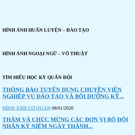
HÌNH ẢNH HUẤN LUYỆN – ĐÀO TẠO
HÌNH ẢNH NGOẠI NGỮ – VÕ THUẬT
TÌM HIỂU HỌC KỲ QUÂN ĐỘI
THÔNG BÁO TUYỂN DỤNG CHUYÊN VIÊN
NGHIỆP VỤ ĐÀO TẠO VÀ BỒI DƯỠNG KỸ...
HÌNH ẢNH CƠ QUAN
08/01/2026
THĂM VÀ CHÚC MỪNG CÁC ĐƠN VỊ BỘ ĐỘI
NHÂN KỶ NIỆM NGÀY THÀNH...