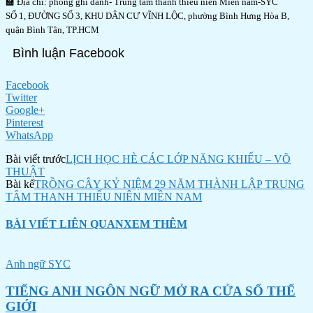
🏫 Địa chỉ: phòng ghi danh- Trung tâm thanh thiếu niên Miền nam-SYC
SỐ 1, ĐƯỜNG SỐ 3, KHU DÂN CƯ VĨNH LỘC, phường Bình Hưng Hòa B,
quận Bình Tân, TP.HCM
Bình luận Facebook
Facebook
Twitter
Google+
Pinterest
WhatsApp
Bài viết trước
LỊCH HỌC HÈ CÁC LỚP NĂNG KHIẾU – VÕ
THUẬT
Bài kế
TRỒNG CÂY KỶ NIỆM 29 NĂM THÀNH LẬP TRUNG
TÂM THANH THIẾU NIÊN MIỀN NAM
BÀI VIẾT LIÊN QUAN
XEM THÊM
Anh ngữ SYC
TIẾNG ANH NGÔN NGỮ MỞ RA CỬA SỔ THẾ
GIỚI