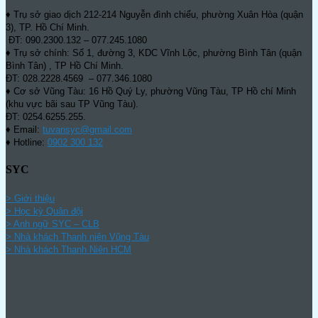
♦ Trụ sở giao dịch 212-214 Nguyễn đình chiểu, phường Xuân Hòa (quận
3), TP. Hồ Chí Minh.
ĐT: 090.2300.132 – 077.245.1080
♦ Trụ sở chính: Số 1, đường 3, KDC Vĩnh Lộc, phường Bình Tân (quận
Bình Tân) , TP Hồ Chí Minh.
ĐT: 028.2228.4569 – 077.346.1080
♦ Cơ sở Vũng Tàu: 16 Hồ Quý Ly, phường Vũng Tàu, TP Hồ chí Minh
(khu vực bãi sau TP Vũng Tàu).
ĐT: 0254.6255.255.
♦ Email:
tuvansyc@gmail.com
♦ Hotline:
0902 300 132
SYC
> Giới thiệu
> Học kỳ Quân đội
>
Anh ngữ SYC – CLB
>
Nhà khách Thanh niên Vũng Tàu
>
Nhà khách Thanh Niên HCM