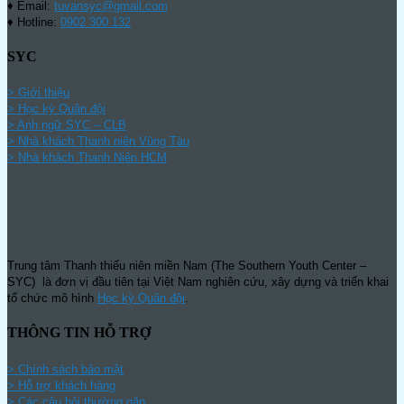
♦ Email:
tuvansyc@gmail.com
♦ Hotline:
0902 300 132
SYC
> Giới thiệu
> Học kỳ Quân đội
>
Anh ngữ SYC – CLB
>
Nhà khách Thanh niên Vũng Tàu
>
Nhà khách Thanh Niên HCM
Trung tâm Thanh thiếu niên miền Nam (The Southern Youth Center –
SYC) là đơn vị đầu tiên tại Việt Nam nghiên cứu, xây dựng và triển khai
tổ chức mô hình
Học kỳ Quân đội
.
THÔNG TIN HỖ TRỢ
>
Chính sách bảo mật
> Hỗ trợ khách hàng
> Các câu hỏi thường gặp