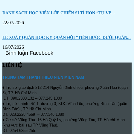
DANH SÁCH HỌC VIÊN LỚP CHIẾN SĨ TÍ HON “TỰ VỆ...
22/07/2026
LỄ XUẤT QUÂN HỌC KỲ QUÂN ĐỘI “TIẾN BƯỚC DƯỚI QUÂN...
16/07/2026
Bình luận Facebook
LIÊN HỆ
TRUNG TÂM THANH THIẾU NIÊN MIỀN NAM
♦ Trụ sở giao dịch 212-214 Nguyễn đình chiểu, phường Xuân Hòa (quận
3), TP. Hồ Chí Minh.
ĐT: 090.2300.132 – 077.245.1080
♦ Trụ sở chính: Số 1, đường 3, KDC Vĩnh Lộc, phường Bình Tân (quận
Bình Tân) , TP Hồ Chí Minh.
ĐT: 028.2228.4569 – 077.346.1080
♦ Cơ sở Vũng Tàu: 16 Hồ Quý Ly, phường Vũng Tàu, TP Hồ chí Minh
(khu vực bãi sau TP Vũng Tàu).
ĐT: 0254.6255.255.