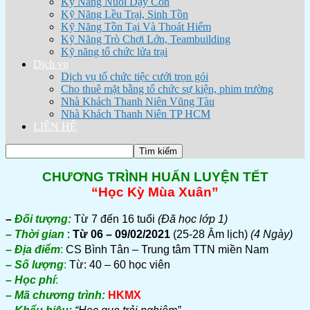
Kỹ Năng Nuôi Dạy Con
Kỹ Năng Lều Trại, Sinh Tồn
Kỹ Năng Tồn Tại Và Thoát Hiểm
Kỹ Năng Trò Chơi Lớn, Teambuilding
Kỹ năng tổ chức lửa trại
Dịch vụ
Dịch vụ tổ chức tiệc cưới trọn gói
Cho thuê mặt bằng tổ chức sự kiện, phim trường
Nhà Khách Thanh Niên Vũng Tàu
Nhà Khách Thanh Niên TP HCM
LIÊN HỆ
CHƯƠNG TRÌNH HUẤN LUYỆN TẾT
“Học Kỳ Mùa Xuân”
–
Đối tượng:
Từ 7 đến 16 tuổi
(Đã học lớp 1)
– Thời gian
:
Từ 06 – 09/02/2021
(25-28 Âm lịch)
(4 Ngày)
– Địa điểm
:
CS Bình Tân – Trung tâm TTN miền Nam
– Số lượng
:
Từ: 40 – 60 học viên
– Học phí
:
– Mã chương trình:
HKMX