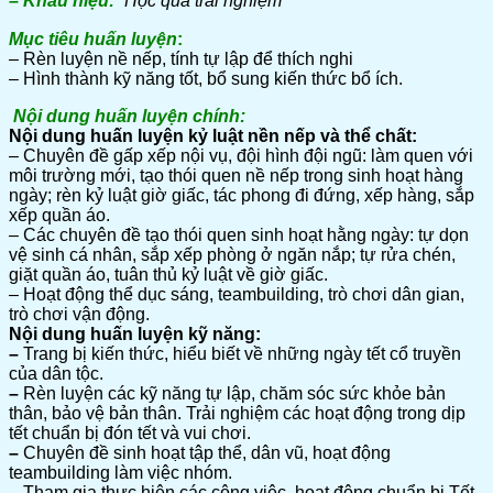
– Khẩu hiệu:
“Học qua trải nghiệm”
Mục tiêu huấn luyện
:
– Rèn luyện nề nếp, tính tự lập để thích nghi
– Hình thành kỹ năng tốt, bổ sung kiến thức bổ ích.
Nội dung huấn luyện chính:
Nội dung huấn luyện kỷ luật nền nếp và thể chất:
– Chuyên đề gấp xếp nội vụ, đội hình đội ngũ: làm quen với
môi trường mới, tạo thói quen nề nếp trong sinh hoạt hàng
ngày; rèn kỷ luật giờ giấc, tác phong đi đứng, xếp hàng, sắp
xếp quần áo.
– Các chuyên đề tạo thói quen sinh hoạt hằng ngày: tự dọn
vệ sinh cá nhân, sắp xếp phòng ở ngăn nắp; tự rửa chén,
giặt quần áo, tuân thủ kỷ luật về giờ giấc.
– Hoạt động thể dục sáng, teambuilding, trò chơi dân gian,
trò chơi vận động.
Nội dung huấn luyện kỹ năng:
–
Trang bị kiến thức, hiểu biết về những ngày tết cổ truyền
của dân tộc.
–
Rèn luyện các kỹ năng tự lập, chăm sóc sức khỏe bản
thân, bảo vệ bản thân. Trải nghiệm các hoạt động trong dịp
tết chuẩn bị đón tết và vui chơi.
–
Chuyên đề sinh hoạt tập thể, dân vũ, hoạt động
teambuilding làm việc nhóm.
– Tham gia thực hiện các công việc, hoạt động chuẩn bị Tết,