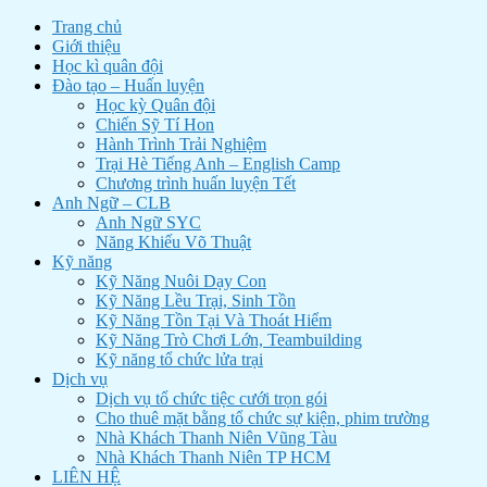
Trang chủ
Giới thiệu
Học kì quân đội
Đào tạo – Huấn luyện
Học kỳ Quân đội
Chiến Sỹ Tí Hon
Hành Trình Trải Nghiệm
Trại Hè Tiếng Anh – English Camp
Chương trình huấn luyện Tết
Anh Ngữ – CLB
Anh Ngữ SYC
Năng Khiếu Võ Thuật
Kỹ năng
Kỹ Năng Nuôi Dạy Con
Kỹ Năng Lều Trại, Sinh Tồn
Kỹ Năng Tồn Tại Và Thoát Hiểm
Kỹ Năng Trò Chơi Lớn, Teambuilding
Kỹ năng tổ chức lửa trại
Dịch vụ
Dịch vụ tổ chức tiệc cưới trọn gói
Cho thuê mặt bằng tổ chức sự kiện, phim trường
Nhà Khách Thanh Niên Vũng Tàu
Nhà Khách Thanh Niên TP HCM
LIÊN HỆ