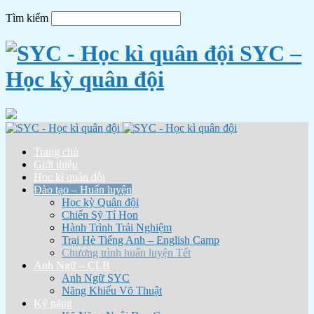
Tìm kiếm
SYC –
Học kỳ quân đội
Trang chủ
Giới thiệu
Học kì quân đội
Đào tạo – Huấn luyện
Học kỳ Quân đội
Chiến Sỹ Tí Hon
Hành Trình Trải Nghiệm
Trại Hè Tiếng Anh – English Camp
Chương trình huấn luyện Tết
Anh Ngữ – CLB
Anh Ngữ SYC
Năng Khiếu Võ Thuật
Kỹ năng