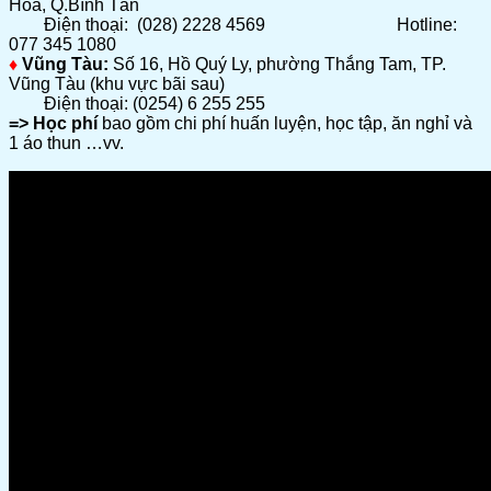
Hòa, Q.Bình Tân
Điện thoại: (028) 2228 4569
Hotline:
077 345 1080
♦
Vũng Tàu:
Số 16, Hồ Quý Ly, phường Thắng Tam, TP.
Vũng Tàu (khu vực bãi sau)
Điện thoại: (0254) 6 255 255
=> Học phí
bao gồm chi phí huấn luyện, học tập, ăn nghỉ và
1 áo thun …vv.