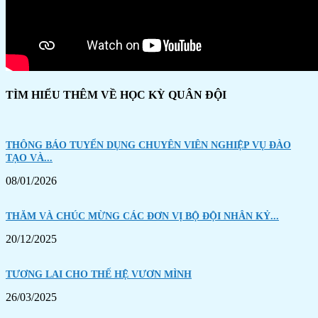
TÌM HIỂU THÊM VỀ HỌC KỲ QUÂN ĐỘI
THÔNG BÁO TUYỂN DỤNG CHUYÊN VIÊN NGHIỆP VỤ ĐÀO
TẠO VÀ...
08/01/2026
THĂM VÀ CHÚC MỪNG CÁC ĐƠN VỊ BỘ ĐỘI NHÂN KỶ...
20/12/2025
TƯƠNG LAI CHO THẾ HỆ VƯƠN MÌNH
26/03/2025