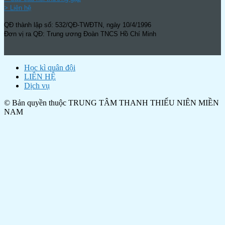
> Liên hệ
QĐ thành lập số: 532/QĐ-TWĐTN, ngày 10/4/1996
Đơn vị ra QĐ: Trung ương Đoàn TNCS Hồ Chí Minh
Học kì quân đội
LIÊN HỆ
Dịch vụ
© Bản quyền thuộc TRUNG TÂM THANH THIẾU NIÊN MIỀN
NAM