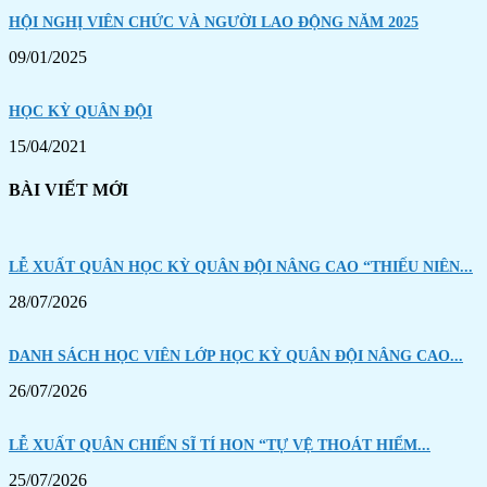
HỘI NGHỊ VIÊN CHỨC VÀ NGƯỜI LAO ĐỘNG NĂM 2025
09/01/2025
HỌC KỲ QUÂN ĐỘI
15/04/2021
BÀI VIẾT MỚI
LỄ XUẤT QUÂN HỌC KỲ QUÂN ĐỘI NÂNG CAO “THIẾU NIÊN...
28/07/2026
DANH SÁCH HỌC VIÊN LỚP HỌC KỲ QUÂN ĐỘI NÂNG CAO...
26/07/2026
LỄ XUẤT QUÂN CHIẾN SĨ TÍ HON “TỰ VỆ THOÁT HIỂM...
25/07/2026