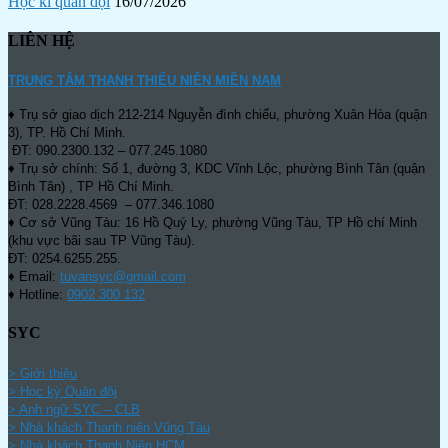
Học kì quân đội
16/07/2026
LIÊN HỆ
TRUNG TÂM THANH THIẾU NIÊN MIỀN NAM
♦ Trụ sở giao dịch 212-214 Nguyễn đình chiểu, phường Xuân Hòa (quận
3), TP. Hồ Chí Minh.
ĐT: 090.2300.132 – 077.245.1080
♦ Trụ sở chính: Số 1, đường 3, KDC Vĩnh Lộc, phường Bình Tân (quận
Bình Tân) , TP Hồ Chí Minh.
ĐT: 028.2228.4569 – 077.346.1080
♦ Cơ sở Vũng Tàu: 16 Hồ Quý Ly, phường Vũng Tàu, TP Hồ chí Minh
(khu vực bãi sau TP Vũng Tàu).
ĐT: 0254.6255.255.
♦ Email:
tuvansyc@gmail.com
♦ Hotline:
0902 300 132
SYC
> Giới thiệu
> Học kỳ Quân đội
>
Anh ngữ SYC – CLB
>
Nhà khách Thanh niên Vũng Tàu
>
Nhà khách Thanh Niên HCM