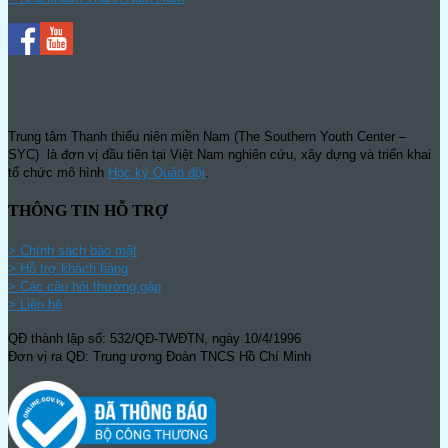
Trung tâm Thanh thiếu niên miền Nam (The Southern Youth Center –
SYC) là đơn vị đầu tiên tại Việt Nam nghiên cứu, xây dựng và triển khai
tổ chức mô hình
Học kỳ Quân đội
.
THÔNG TIN HỖ TRỢ
>
Chính sách bảo mật
> Hỗ trợ khách hàng
> Các câu hỏi thường gặp
> Liên hệ
QĐ thành lập số: 532/QĐ-TWĐTN, ngày 10/4/1996
Đơn vị ra QĐ: Trung ương Đoàn TNCS Hồ Chí Minh