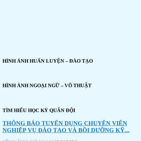
HÌNH ẢNH HUẤN LUYỆN – ĐÀO TẠO
HÌNH ẢNH NGOẠI NGỮ – VÕ THUẬT
TÌM HIỂU HỌC KỲ QUÂN ĐỘI
THÔNG BÁO TUYỂN DỤNG CHUYÊN VIÊN
NGHIỆP VỤ ĐÀO TẠO VÀ BỒI DƯỠNG KỸ...