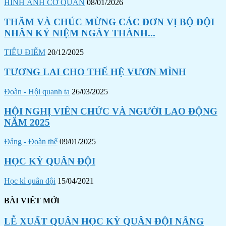
HÌNH ẢNH CƠ QUAN
08/01/2026
THĂM VÀ CHÚC MỪNG CÁC ĐƠN VỊ BỘ ĐỘI
NHÂN KỶ NIỆM NGÀY THÀNH...
TIÊU ĐIỂM
20/12/2025
TƯƠNG LAI CHO THẾ HỆ VƯƠN MÌNH
Đoàn - Hội quanh ta
26/03/2025
HỘI NGHỊ VIÊN CHỨC VÀ NGƯỜI LAO ĐỘNG
NĂM 2025
Đảng - Đoàn thể
09/01/2025
HỌC KỲ QUÂN ĐỘI
Học kì quân đội
15/04/2021
BÀI VIẾT MỚI
LỄ XUẤT QUÂN HỌC KỲ QUÂN ĐỘI NÂNG