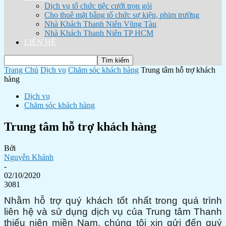
Dịch vụ tổ chức tiệc cưới trọn gói
Cho thuê mặt bằng tổ chức sự kiện, phim trường
Nhà Khách Thanh Niên Vũng Tàu
Nhà Khách Thanh Niên TP HCM
LIÊN HỆ
Trang Chủ
Dịch vụ
Chăm sóc khách hàng
Trung tâm hỗ trợ khách
hàng
Dịch vụ
Chăm sóc khách hàng
Trung tâm hỗ trợ khách hàng
Bởi
Nguyễn Khánh
-
02/10/2020
3081
Nhằm hỗ trợ quý khách tốt nhất trong quá trình
liên hệ và sử dụng dịch vụ của Trung tâm Thanh
thiếu niên miền Nam, chúng tôi xin gửi đến quý