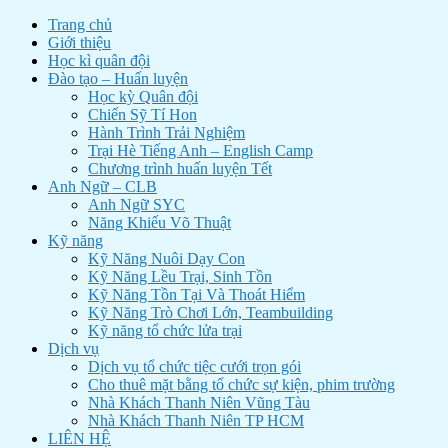
Trang chủ
Giới thiệu
Học kì quân đội
Đào tạo – Huấn luyện
Học kỳ Quân đội
Chiến Sỹ Tí Hon
Hành Trình Trải Nghiệm
Trại Hè Tiếng Anh – English Camp
Chương trình huấn luyện Tết
Anh Ngữ – CLB
Anh Ngữ SYC
Năng Khiếu Võ Thuật
Kỹ năng
Kỹ Năng Nuôi Dạy Con
Kỹ Năng Lều Trại, Sinh Tồn
Kỹ Năng Tồn Tại Và Thoát Hiểm
Kỹ Năng Trò Chơi Lớn, Teambuilding
Kỹ năng tổ chức lửa trại
Dịch vụ
Dịch vụ tổ chức tiệc cưới trọn gói
Cho thuê mặt bằng tổ chức sự kiện, phim trường
Nhà Khách Thanh Niên Vũng Tàu
Nhà Khách Thanh Niên TP HCM
LIÊN HỆ