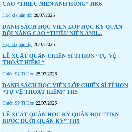
CAO “THIẾU NIÊN ANH HÙNG” HK6
Học kì quân đội
28/07/2026
DANH SÁCH HỌC VIÊN LỚP HỌC KỲ QUÂN
ĐỘI NÂNG CAO “THIẾU NIÊN ANH...
Học kì quân đội
26/07/2026
LỄ XUẤT QUÂN CHIẾN SĨ TÍ HON “TỰ VỆ
THOÁT HIỂM “
Chiến Sỹ Tí Hon
25/07/2026
DANH SÁCH HỌC VIÊN LỚP CHIẾN SĨ TÍ HON
“TỰ VỆ THOÁT HIỂM” TH5
Chiến Sỹ Tí Hon
22/07/2026
LỄ XUẤT QUÂN HỌC KỲ QUÂN ĐỘI “TIẾN
BƯỚC DƯỚI QUÂN KỲ” TH5