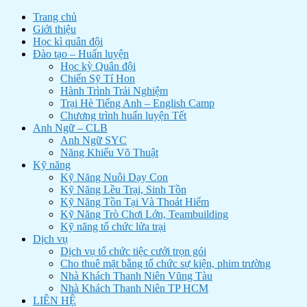
Trang chủ
Giới thiệu
Học kì quân đội
Đào tạo – Huấn luyện
Học kỳ Quân đội
Chiến Sỹ Tí Hon
Hành Trình Trải Nghiệm
Trại Hè Tiếng Anh – English Camp
Chương trình huấn luyện Tết
Anh Ngữ – CLB
Anh Ngữ SYC
Năng Khiếu Võ Thuật
Kỹ năng
Kỹ Năng Nuôi Dạy Con
Kỹ Năng Lều Trại, Sinh Tồn
Kỹ Năng Tồn Tại Và Thoát Hiểm
Kỹ Năng Trò Chơi Lớn, Teambuilding
Kỹ năng tổ chức lửa trại
Dịch vụ
Dịch vụ tổ chức tiệc cưới trọn gói
Cho thuê mặt bằng tổ chức sự kiện, phim trường
Nhà Khách Thanh Niên Vũng Tàu
Nhà Khách Thanh Niên TP HCM
LIÊN HỆ