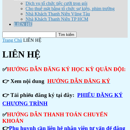
Dịch vụ tổ chức tiệc cưới trọn gói
Cho thuê mặt bằng tổ chức sự kiện, phim trường
Nhà Khách Thanh Niên Vũng Tàu
Nhà Khách Thanh Niên TP HCM
LIÊN HỆ
Trang Chủ
LIÊN HỆ
LIÊN HỆ
✅
HƯỚNG DẪN ĐĂNG KÝ HỌC KỲ QUÂN ĐỘI:
👉 Xem nội dung
HƯỚNG DẪN ĐĂNG KÝ
👉
Tải phiếu đăng ký tại đây:
PHIẾU ĐĂNG KÝ
CHƯƠNG TRÌNH
✅
HƯỚNG DẪN THANH TOÁN CHUYỂN
KHOẢN
👉
Phụ huynh cần liên hệ nhân viên tư vấn để đăng