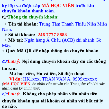
ký lớp và được cấp
MÃ HỌC VIÊN
trước khi
chuyển khoản thanh toán.
👉
Thông tin chuyển khoản:
+ Tên tài khoản:
Trung Tâm Thanh Thiếu Niên Miền
Nam.
+ Số tài khoản:
246 7777 8888
+ Mở tại:
Ngân hàng Á Châu (ACB) chi nhánh Gò
Mây.
+ Quét Mã QR để nhập thông tin chuyển khoản
👉
Lưu ý:
Nội dung chuyển khoản đầy đủ các thông
tin sau:
Mã học viên, Họ và tên, Số điện thoại.
Ví dụ:
HK1xxx, TRAN VAN A, 0909xxxxxx
(
MÃ HỌC VIÊN
: do nhân viên tư vấn của Trung tâm cấp khi xác
nhận đăng ký chính thức)
👉
Lưu ý:
Không cho phép nhân viên nhận tiền
chuyển khoản qua tài khoản cá nhân với bất cứ lý
do nào.