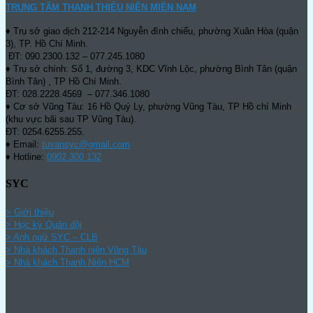
TRUNG TÂM THANH THIẾU NIÊN MIỀN NAM
♦ Trụ sở giao dịch 212-214 Nguyễn đình chiểu, phường Xuân Hòa (quận
3), TP. Hồ Chí Minh.
ĐT: 090.2300.132 – 077.245.1080
♦ Trụ sở chính: Số 1, đường 3, KDC Vĩnh Lộc, phường Bình Tân (quận
Bình Tân) , TP Hồ Chí Minh.
ĐT: 028.2228.4569 – 077.346.1080
♦ Cơ sở Vũng Tàu: 16 Hồ Quý Ly, phường Vũng Tàu, TP Hồ chí Minh
(khu vực bãi sau TP Vũng Tàu).
ĐT: 0254.6255.255.
♦ Email:
tuvansyc@gmail.com
♦ Hotline:
0902 300 132
SYC
> Giới thiệu
> Học kỳ Quân đội
>
Anh ngữ SYC – CLB
>
Nhà khách Thanh niên Vũng Tàu
>
Nhà khách Thanh Niên HCM