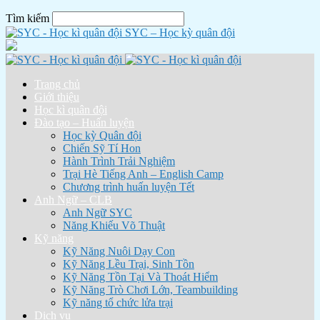
Tìm kiếm
SYC – Học kỳ quân đội
Trang chủ
Giới thiệu
Học kì quân đội
Đào tạo – Huấn luyện
Học kỳ Quân đội
Chiến Sỹ Tí Hon
Hành Trình Trải Nghiệm
Trại Hè Tiếng Anh – English Camp
Chương trình huấn luyện Tết
Anh Ngữ – CLB
Anh Ngữ SYC
Năng Khiếu Võ Thuật
Kỹ năng
Kỹ Năng Nuôi Dạy Con
Kỹ Năng Lều Trại, Sinh Tồn
Kỹ Năng Tồn Tại Và Thoát Hiểm
Kỹ Năng Trò Chơi Lớn, Teambuilding
Kỹ năng tổ chức lửa trại
Dịch vụ