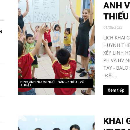
ANH V
THIẾU
01/06/2025
N
LỊCH KHAI 
HUYNH THEO
XẾP LINH H
PH VÀ HV N
TAY - BALO
-ĐẶC...
HÌNH ẢNH NGOẠI NGỮ - NĂNG KHIẾU - VÕ
THUẬT
Xem tiếp
KHAI 