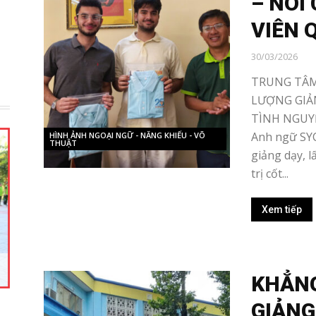
– NÓI
VIÊN 
30/03/2026
TRUNG TÂM
LƯỢNG GIẢN
TÌNH NGUYỆ
Anh ngữ SY
HÌNH ẢNH NGOẠI NGỮ - NĂNG KHIẾU - VÕ
THUẬT
giảng dạy, l
trị cốt...
Xem tiếp
KHẲNG
GIẢNG