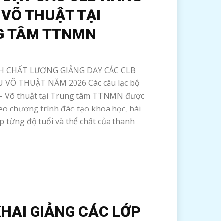
 VÕ THUẬT TẠI
G TÂM TTNMN
H CHẤT LƯỢNG GIẢNG DẠY CÁC CLB
 VÕ THUẬT NĂM 2026 Các câu lạc bộ
- Võ thuật tại Trung tâm TTNMN được
eo chương trình đào tạo khoa học, bài
p từng độ tuổi và thể chất của thanh
KHAI GIẢNG CÁC LỚP