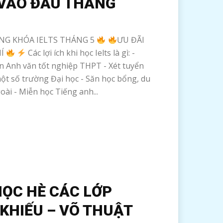
 VÀO ĐẦU THÁNG
ẢNG KHÓA IELTS THÁNG 5
ƯU ĐÃI
HÍ
Các lợi ích khi học Ielts là gì: -
n Anh văn tốt nghiệp THPT - Xét tuyển
ột số trường Đại học - Săn học bổng, du
ài - Miễn học Tiếng anh...
HỌC HÈ CÁC LỚP
KHIẾU – VÕ THUẬT