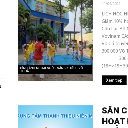
11/04/2025
LỊCH HỌC H
Giảm 10% họ
Ệ
Câu Lạc Bộ 
Vovinam C
Võ Cổ tru
300.000 Võ 
300.000 V
(18H>19H30) 
HÌNH ẢNH NGOẠI NGỮ - NĂNG KHIẾU - VÕ
THUẬT
Xem tiếp
N
SÂN C
HOẠT