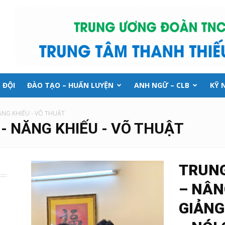
 ĐỘI
ĐÀO TẠO – HUẤN LUYỆN
ANH NGỮ – CLB
KỸ 
ĂNG KHIẾU - VÕ THUẬT
- NĂNG KHIẾU - VÕ THUẬT
TRUNG
– NÂN
GIẢNG