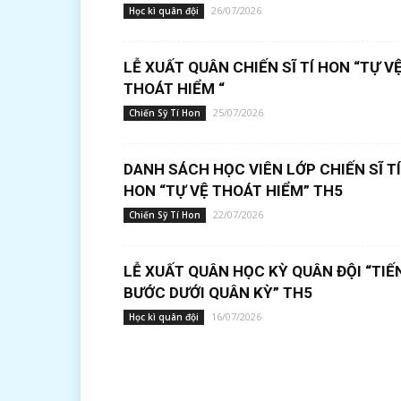
26/07/2026
Học kì quân đội
LỄ XUẤT QUÂN CHIẾN SĨ TÍ HON “TỰ V
THOÁT HIỂM “
25/07/2026
Chiến Sỹ Tí Hon
DANH SÁCH HỌC VIÊN LỚP CHIẾN SĨ TÍ
HON “TỰ VỆ THOÁT HIỂM” TH5
22/07/2026
Chiến Sỹ Tí Hon
LỄ XUẤT QUÂN HỌC KỲ QUÂN ĐỘI “TIẾ
BƯỚC DƯỚI QUÂN KỲ” TH5
16/07/2026
Học kì quân đội