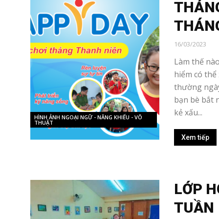
THÁNG
THÁNG
16/03/2023
Làm thế nào
hiểm có thể
thường ngày
bạn bè bắt n
kẻ xấu...
HÌNH ẢNH NGOẠI NGỮ - NĂNG KHIẾU - VÕ
THUẬT
Xem tiếp
LỚP H
TUẦN