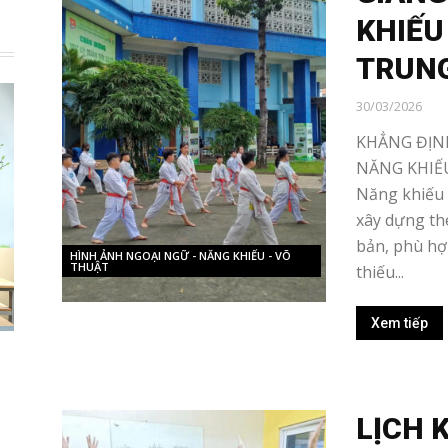
KHIẾU
TRUN
30/03/2026
KHẲNG ĐỊN
NĂNG KHIẾU
Năng khiếu 
xây dựng th
bản, phù hợ
HÌNH ẢNH NGOẠI NGỮ - NĂNG KHIẾU - VÕ
THUẬT
thiếu...
Xem tiếp
LỊCH 