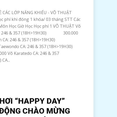
È CÁC LỚP NĂNG KHIẾU - VÕ THUẬT
c phí khi đóng 1 khóa/ 03 tháng STT Các
Môn Học Giờ Học Học phí 1 VÕ THUẬT Võ
A: 246 & 357 (18H>19H30) 300.000
yền CA: 246 & 357 (18H>19H30)
Taewondo CA: 246 & 357 (18H>19H30)
õ Karatedo CA: 246 & 357
CA...
HƠI “HAPPY DAY”
 ĐỘNG CHÀO MỪNG