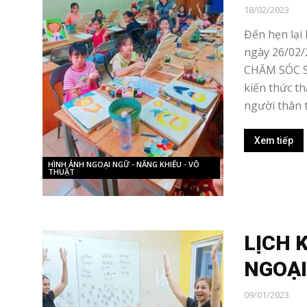
18/02/2023
Đến hẹn lại l
ngày 26/02/
CHĂM SÓC S
kiến thức t
người thân t
Xem tiếp
HÌNH ẢNH NGOẠI NGỮ - NĂNG KHIẾU - VÕ
THUẬT
LỊCH 
NGOẠI
09/01/2023