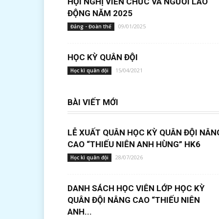
HỘI NGHỊ VIÊN CHỨC VÀ NGƯỜI LAO
ĐỘNG NĂM 2025
09/01/2025
Đảng - Đoàn thể
HỌC KỲ QUÂN ĐỘI
15/04/2021
Học kì quân đội
BÀI VIẾT MỚI
LỄ XUẤT QUÂN HỌC KỲ QUÂN ĐỘI NÂN
CAO “THIẾU NIÊN ANH HÙNG” HK6
28/07/2026
Học kì quân đội
DANH SÁCH HỌC VIÊN LỚP HỌC KỲ
QUÂN ĐỘI NÂNG CAO “THIẾU NIÊN
ANH...