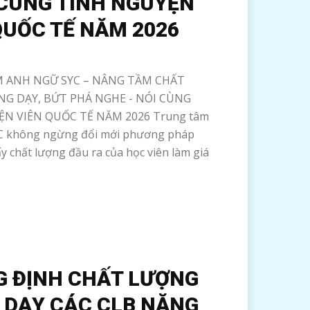
 CÙNG TÌNH NGUYỆN
QUỐC TẾ NĂM 2026
 ANH NGỮ SYC – NÂNG TẦM CHẤT
G DẠY, BỨT PHÁ NGHE - NÓI CÙNG
N VIÊN QUỐC TẾ NĂM 2026 Trung tâm
C không ngừng đổi mới phương pháp
ấy chất lượng đầu ra của học viên làm giá
 ĐỊNH CHẤT LƯỢNG
 DẠY CÁC CLB NĂNG