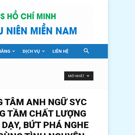
NĂNG
DỊCH VỤ
LIÊN HỆ
MỚI NHẤT
 TÂM ANH NGỮ SYC
G TẦM CHẤT LƯỢNG
 DẠY, BỨT PHÁ NGHE