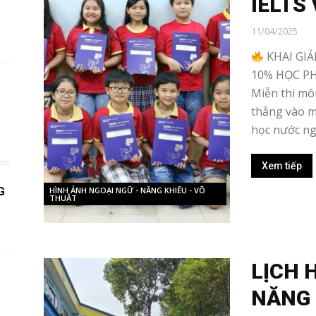
IELTS
11/04/2025
KHAI GI
10% HỌC P
Miễn thi mô
thẳng vào m
học nước ngo
Xem tiếp
G
HÌNH ẢNH NGOẠI NGỮ - NĂNG KHIẾU - VÕ
THUẬT
LỊCH 
NĂNG 