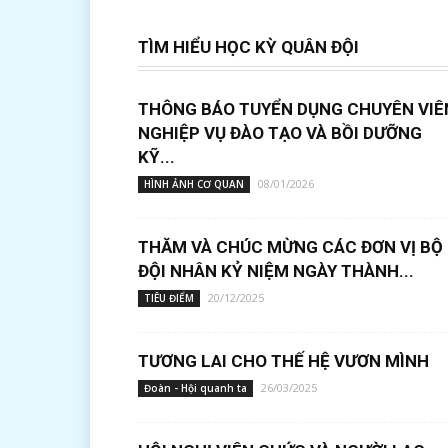
TÌM HIỂU HỌC KỲ QUÂN ĐỘI
THÔNG BÁO TUYỂN DỤNG CHUYÊN VIÊ
NGHIỆP VỤ ĐÀO TẠO VÀ BỒI DƯỠNG
KỸ...
08/01/2026
HÌNH ẢNH CƠ QUAN
THĂM VÀ CHÚC MỪNG CÁC ĐƠN VỊ BỘ
ĐỘI NHÂN KỶ NIỆM NGÀY THÀNH...
20/12/2025
TIÊU ĐIỂM
TƯƠNG LAI CHO THẾ HỆ VƯƠN MÌNH
26/03/2025
Đoàn - Hội quanh ta