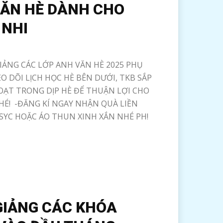
ĂN HÈ DÀNH CHO
 NHI
GIẢNG CÁC LỚP ANH VĂN HÈ 2025 PHỤ
 DÕI LỊCH HỌC HÈ BÊN DƯỚI, TKB SẮP
OẠT TRONG DỊP HÈ ĐỂ THUẬN LỢI CHO
HÉ! -ĐĂNG KÍ NGAY NHẬN QUÀ LIỀN
 SYC HOẶC ÁO THUN XINH XẮN NHÉ PH!
GIẢNG CÁC KHÓA