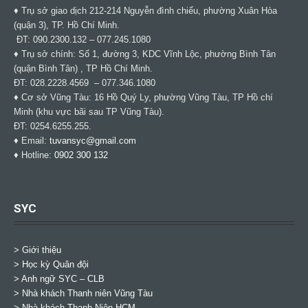
♦ Trụ sở giao dịch 212-214 Nguyễn đình chiểu, phường Xuân Hòa
(quận 3), TP. Hồ Chí Minh.
ĐT: 090.2300.132 – 077.245.1080
♦ Trụ sở chính: Số 1, đường 3, KDC Vĩnh Lộc, phường Bình Tân
(quận Bình Tân) , TP Hồ Chí Minh.
ĐT: 028.2228.4569 – 077.346.1080
♦ Cơ sở Vũng Tàu: 16 Hồ Quý Ly, phường Vũng Tàu, TP Hồ chí
Minh (khu vực bãi sau TP Vũng Tàu).
ĐT: 0254.6255.255.
♦ Email:
tuvansyc@gmail.com
♦ Hotline:
0902 300 132
SYC
> Giới thiệu
> Học kỳ Quân đội
>
Anh ngữ SYC – CLB
>
Nhà khách Thanh niên Vũng Tàu
>
Nhà khách Thanh Niên HCM