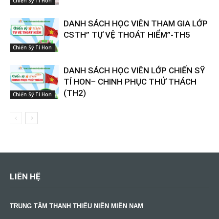
Chiến Sỹ Tí Hon
DANH SÁCH HỌC VIÊN THAM GIA LỚP
CSTH” TỰ VỆ THOÁT HIỂM”-TH5
Chiến Sỹ Tí Hon
DANH SÁCH HỌC VIÊN LỚP CHIẾN SỸ
TÍ HON– CHINH PHỤC THỬ THÁCH
(TH2)
Chiến Sỹ Tí Hon
LIÊN HỆ
TRUNG TÂM THANH THIẾU NIÊN MIỀN NAM