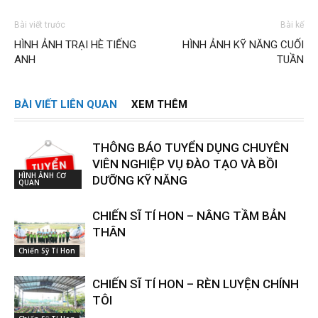
Bài viết trước
Bài kế
HÌNH ẢNH TRẠI HÈ TIẾNG
HÌNH ẢNH KỸ NĂNG CUỐI
ANH
TUẦN
BÀI VIẾT LIÊN QUAN
XEM THÊM
THÔNG BÁO TUYỂN DỤNG CHUYÊN
VIÊN NGHIỆP VỤ ĐÀO TẠO VÀ BỒI
HÌNH ẢNH CƠ
DƯỠNG KỸ NĂNG
QUAN
CHIẾN SĨ TÍ HON – NÂNG TẦM BẢN
THÂN
Chiến Sỹ Tí Hon
CHIẾN SĨ TÍ HON – RÈN LUYỆN CHÍNH
TÔI