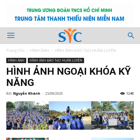
Trang Chủ
HÌNH ẢNH
HÌNH ẢNH ĐÀO TẠO HUẤN LUYỆN
HÌNH ẢNH
HÌNH ẢNH ĐÀO TẠO HUẤN LUYỆN
HÌNH ẢNH NGOẠI KHÓA KỸ
NĂNG
Bởi
Nguyễn Khánh
-
25/08/2020
1248