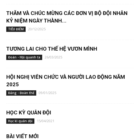
THĂM VÀ CHÚC MỪNG CÁC ĐƠN VỊ BỘ ĐỘI NHÂN
KỶ NIỆM NGÀY THÀNH...
20/12/2025
TIÊU ĐIỂM
TƯƠNG LAI CHO THẾ HỆ VƯƠN MÌNH
26/03/2025
Đoàn - Hội quanh ta
HỘI NGHỊ VIÊN CHỨC VÀ NGƯỜI LAO ĐỘNG NĂM
2025
09/01/2025
Đảng - Đoàn thể
HỌC KỲ QUÂN ĐỘI
15/04/2021
Học kì quân đội
BÀI VIẾT MỚI