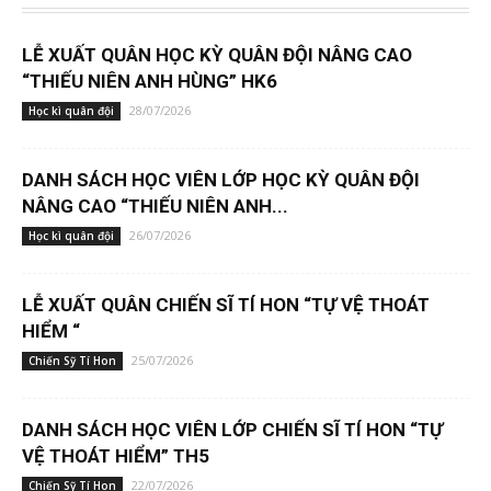
LỄ XUẤT QUÂN HỌC KỲ QUÂN ĐỘI NÂNG CAO
“THIẾU NIÊN ANH HÙNG” HK6
28/07/2026
Học kì quân đội
DANH SÁCH HỌC VIÊN LỚP HỌC KỲ QUÂN ĐỘI
NÂNG CAO “THIẾU NIÊN ANH...
26/07/2026
Học kì quân đội
LỄ XUẤT QUÂN CHIẾN SĨ TÍ HON “TỰ VỆ THOÁT
HIỂM “
25/07/2026
Chiến Sỹ Tí Hon
DANH SÁCH HỌC VIÊN LỚP CHIẾN SĨ TÍ HON “TỰ
VỆ THOÁT HIỂM” TH5
22/07/2026
Chiến Sỹ Tí Hon