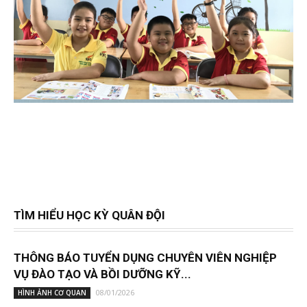
TÌM HIỂU HỌC KỲ QUÂN ĐỘI
THÔNG BÁO TUYỂN DỤNG CHUYÊN VIÊN NGHIỆP
VỤ ĐÀO TẠO VÀ BỒI DƯỠNG KỸ...
08/01/2026
HÌNH ẢNH CƠ QUAN