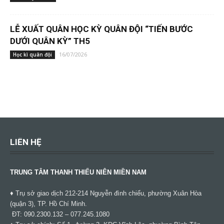
LỄ XUẤT QUÂN HỌC KỲ QUÂN ĐỘI “TIẾN BƯỚC
DƯỚI QUÂN KỲ” TH5
16/07/2026
Học kì quân đội
LIÊN HỆ
TRUNG TÂM THANH THIẾU NIÊN MIỀN NAM
♦ Trụ sở giao dịch 212-214 Nguyễn đình chiểu, phường Xuân Hòa
(quận 3), TP. Hồ Chí Minh.
ĐT: 090.2300.132 – 077.245.1080