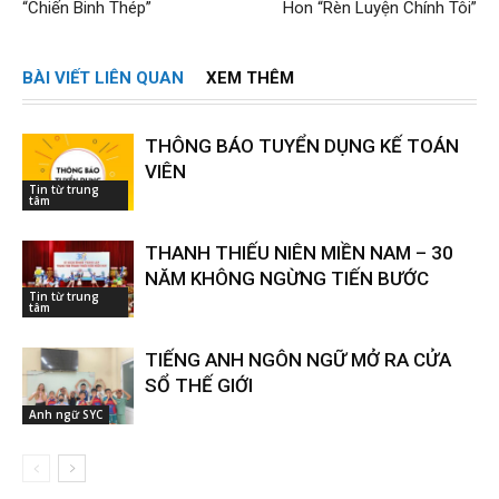
“Chiến Binh Thép”
Hon “Rèn Luyện Chính Tôi”
BÀI VIẾT LIÊN QUAN
XEM THÊM
THÔNG BÁO TUYỂN DỤNG KẾ TOÁN
VIÊN
Tin từ trung
tâm
THANH THIẾU NIÊN MIỀN NAM – 30
NĂM KHÔNG NGỪNG TIẾN BƯỚC
Tin từ trung
tâm
TIẾNG ANH NGÔN NGỮ MỞ RA CỬA
SỔ THẾ GIỚI
Anh ngữ SYC