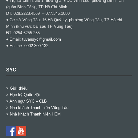
♦ Trụ sở chính: Số 1, đường 3, KDC Vĩnh Lộc, phường Bình Tân
(quận Bình Tân) , TP Hồ Chí Minh.
ĐT: 028.2228.4569 – 077.346.1080
♦ Cơ sở Vũng Tàu: 16 Hồ Quý Ly, phường Vũng Tàu, TP Hồ chí
Minh (khu vực bãi sau TP Vũng Tàu).
ĐT: 0254.6255.255.
♦ Email:
tuvansyc@gmail.com
♦ Hotline:
0902 300 132
SYC
> Giới thiệu
> Học kỳ Quân đội
>
Anh ngữ SYC – CLB
>
Nhà khách Thanh niên Vũng Tàu
>
Nhà khách Thanh Niên HCM