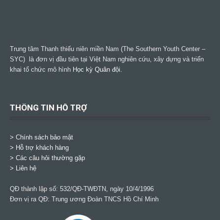
Trung tâm Thanh thiếu niên miền Nam (The Southern Youth Center –
SYC) là đơn vị đầu tiên tại Việt Nam nghiên cứu, xây dựng và triển
khai tổ chức mô hình
Học kỳ Quân đội
.
THÔNG TIN HỖ TRỢ
>
Chính sách bảo mật
> Hỗ trợ khách hàng
> Các câu hỏi thường gặp
> Liên hệ
QĐ thành lập số: 532/QĐ-TWĐTN, ngày 10/4/1996
Đơn vị ra QĐ: Trung ương Đoàn TNCS Hồ Chí Minh