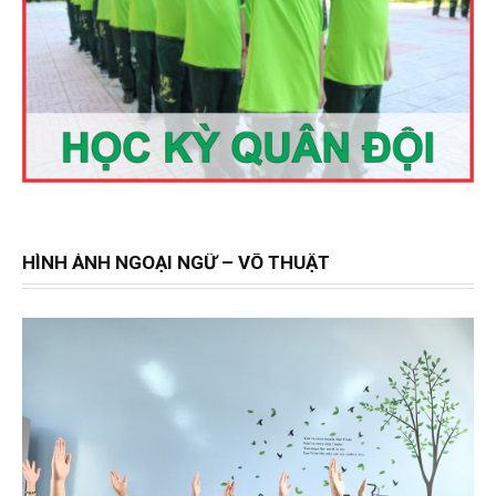
HÌNH ẢNH NGOẠI NGỮ – VÕ THUẬT