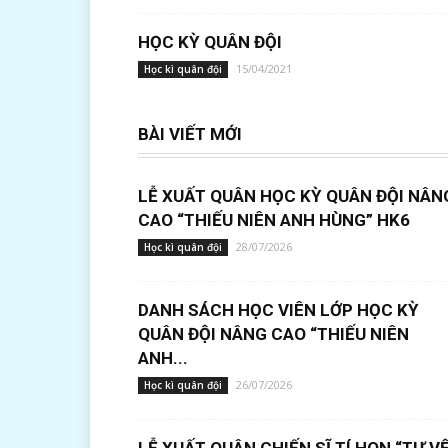
HỌC KỲ QUÂN ĐỘI
15/04/2021
Học kì quân đội
BÀI VIẾT MỚI
LỄ XUẤT QUÂN HỌC KỲ QUÂN ĐỘI NÂN
CAO “THIẾU NIÊN ANH HÙNG” HK6
28/07/2026
Học kì quân đội
DANH SÁCH HỌC VIÊN LỚP HỌC KỲ
QUÂN ĐỘI NÂNG CAO “THIẾU NIÊN
ANH...
26/07/2026
Học kì quân đội