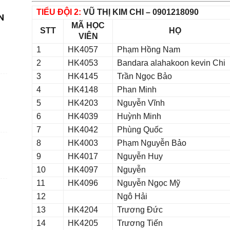
TIỂU ĐỘI 2:
VŨ THỊ KIM CHI – 0901218090
N
MÃ HỌC
STT
HỌ
VIÊN
1
HK4057
Phạm Hồng Nam
2
HK4053
Bandara alahakoon kevin Chi
3
HK4145
Trần Ngọc Bảo
4
HK4148
Phan Minh
5
HK4203
Nguyễn Vĩnh
6
HK4039
Huỳnh Minh
7
HK4042
Phùng Quốc
8
HK4003
Phạm Nguyễn Bảo
9
HK4017
Nguyễn Huy
10
HK4097
Nguyễn
11
HK4096
Nguyễn Ngọc Mỹ
12
Ngô Hải
13
HK4204
Trương Đức
14
HK4205
Trương Tiến