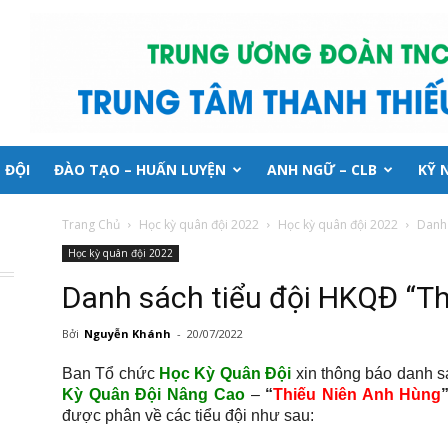
 ĐỘI
ĐÀO TẠO – HUẤN LUYỆN
ANH NGỮ – CLB
KỸ 
Trang Chủ
Học kỳ quân đội 2022
Học kỳ quân đội 2022
Danh 
Học kỳ quân đội 2022
Danh sách tiểu đội HKQĐ “T
Bởi
Nguyễn Khánh
-
20/07/2022
Ban Tổ chức
Học Kỳ Quân Đội
xin thông báo danh s
Kỳ Quân Đội Nâng Cao
–
“
Thiếu Niên Anh Hùng
được phân về các tiểu đội như sau: