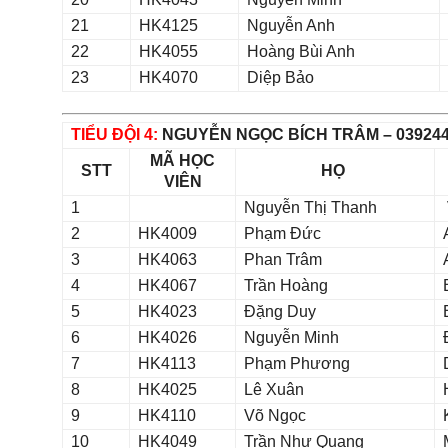
21
HK4125
Nguyễn Anh
22
HK4055
Hoàng Bùi Anh
23
HK4070
Diệp Bảo
TIỂU ĐỘI 4:
NGUYỄN NGỌC BÍCH TRÂM – 039244
MÃ HỌC
STT
HỌ
VIÊN
1
Nguyễn Thị Thanh
2
HK4009
Phạm Đức
3
HK4063
Phan Trâm
4
HK4067
Trần Hoàng
5
HK4023
Đặng Duy
6
HK4026
Nguyễn Minh
7
HK4113
Phạm Phương
8
HK4025
Lê Xuân
9
HK4110
Võ Ngọc
10
HK4049
Trần Như Quang