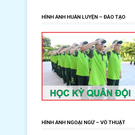
HÌNH ẢNH HUẤN LUYỆN – ĐÀO TẠO
HÌNH ẢNH NGOẠI NGỮ – VÕ THUẬT