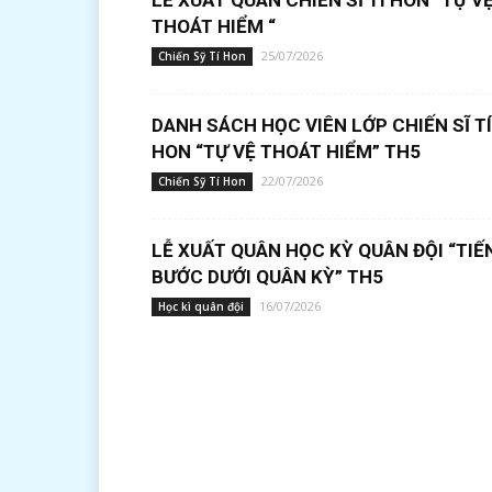
LỄ XUẤT QUÂN CHIẾN SĨ TÍ HON “TỰ V
THOÁT HIỂM “
25/07/2026
Chiến Sỹ Tí Hon
DANH SÁCH HỌC VIÊN LỚP CHIẾN SĨ TÍ
HON “TỰ VỆ THOÁT HIỂM” TH5
22/07/2026
Chiến Sỹ Tí Hon
LỄ XUẤT QUÂN HỌC KỲ QUÂN ĐỘI “TIẾ
BƯỚC DƯỚI QUÂN KỲ” TH5
16/07/2026
Học kì quân đội