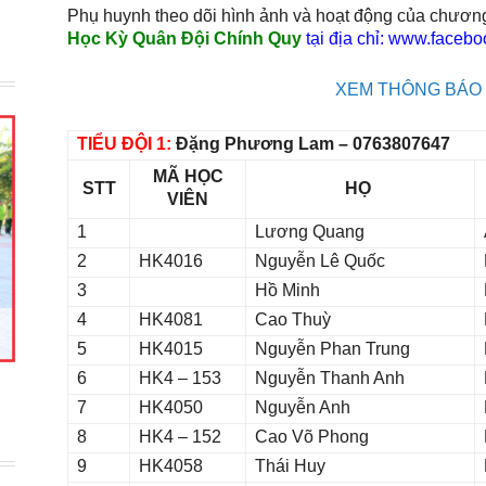
Phụ huynh theo dõi hình ảnh và hoạt động của chương
Học Kỳ Quân Đội Chính Quy
tại địa chỉ: www.faceb
XEM THÔNG BÁO
TIỂU ĐỘI 1:
Đặng Phương Lam – 0763807647
MÃ HỌC
STT
HỌ
VIÊN
1
Lương Quang
2
HK4016
Nguyễn Lê Quốc
3
Hồ Minh
4
HK4081
Cao Thuỳ
5
HK4015
Nguyễn Phan Trung
6
HK4 – 153
Nguyễn Thanh Anh
7
HK4050
Nguyễn Anh
8
HK4 – 152
Cao Võ Phong
9
HK4058
Thái Huy