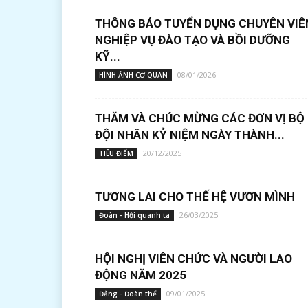
THÔNG BÁO TUYỂN DỤNG CHUYÊN VIÊ
NGHIỆP VỤ ĐÀO TẠO VÀ BỒI DƯỠNG
KỸ...
08/01/2026
HÌNH ẢNH CƠ QUAN
THĂM VÀ CHÚC MỪNG CÁC ĐƠN VỊ BỘ
ĐỘI NHÂN KỶ NIỆM NGÀY THÀNH...
20/12/2025
TIÊU ĐIỂM
TƯƠNG LAI CHO THẾ HỆ VƯƠN MÌNH
26/03/2025
Đoàn - Hội quanh ta
HỘI NGHỊ VIÊN CHỨC VÀ NGƯỜI LAO
ĐỘNG NĂM 2025
09/01/2025
Đảng - Đoàn thể