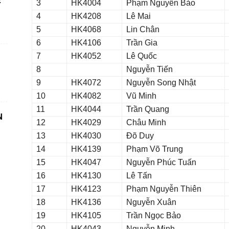
Ệ
3
HK4004
Phạm Nguyễn Bảo
4
HK4208
Lê Mai
5
HK4068
Lin Chân
6
HK4106
Trần Gia
7
HK4052
Lê Quốc
8
Nguyễn Tiến
9
HK4072
Nguyễn Song Nhật
10
HK4082
Vũ Minh
11
HK4044
Trần Quang
N
12
HK4029
Châu Minh
13
HK4030
Đõ Duy
14
HK4139
Phạm Võ Trung
15
HK4047
Nguyễn Phúc Tuấn
16
HK4130
Lê Tấn
17
HK4123
Phạm Nguyễn Thiên
18
HK4136
Nguyễn Xuân
19
HK4105
Trần Ngọc Bảo
20
HK4043
Nguyễn Minh