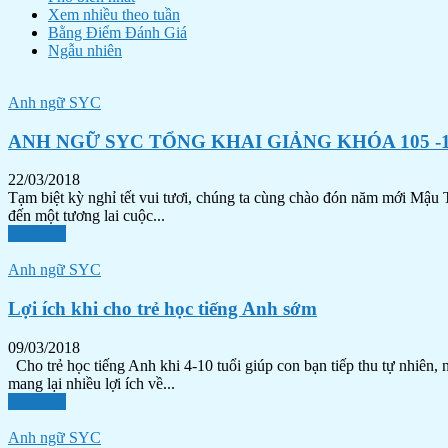
Xem nhiều theo tuần
Bằng Điểm Đánh Giá
Ngẫu nhiên
Anh ngữ SYC
ANH NGỮ SYC TỔNG KHAI GIẢNG KHÓA 105 -
22/03/2018
Tạm biệt kỳ nghỉ tết vui tươi, chúng ta cùng chào đón năm mới Mậu T
đến một tương lai cuộc...
Xem tiếp
Anh ngữ SYC
Lợi ích khi cho trẻ học tiếng Anh sớm
09/03/2018
Cho trẻ học tiếng Anh khi 4-10 tuổi giúp con bạn tiếp thu tự nhiên,
mang lại nhiều lợi ích về...
Xem tiếp
Anh ngữ SYC