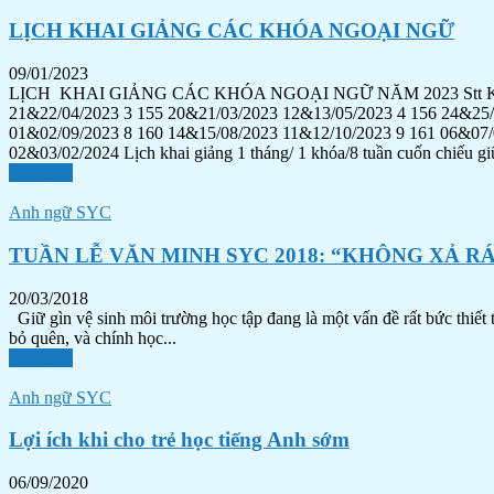
LỊCH KHAI GIẢNG CÁC KHÓA NGOẠI NGỮ
09/01/2023
LỊCH KHAI GIẢNG CÁC KHÓA NGOẠI NGỮ NĂM 2023 Stt Khóa
21&22/04/2023 3 155 20&21/03/2023 12&13/05/2023 4 156 24&25/
01&02/09/2023 8 160 14&15/08/2023 11&12/10/2023 9 161 06&07/
02&03/02/2024 Lịch khai giảng 1 tháng/ 1 khóa/8 tuần cuốn chiếu giữ
Xem tiếp
Anh ngữ SYC
TUẦN LỄ VĂN MINH SYC 2018: “KHÔNG XẢ R
20/03/2018
Giữ gìn vệ sinh môi trường học tập đang là một vấn đề rất bức thiế
bỏ quên, và chính học...
Xem tiếp
Anh ngữ SYC
Lợi ích khi cho trẻ học tiếng Anh sớm
06/09/2020