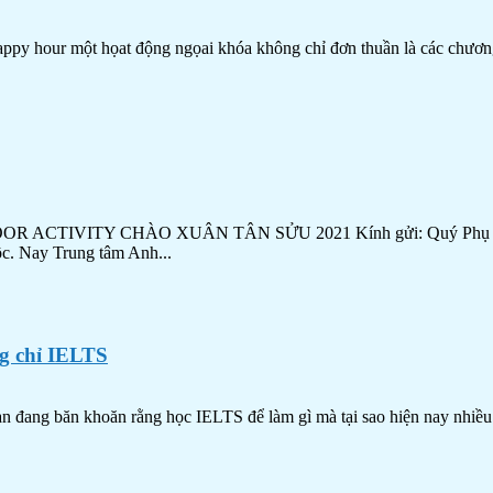
y hour một họat động ngọai khóa không chỉ đơn thuần là các chương tr
VITY CHÀO XUÂN TÂN SỬU 2021 Kính gửi: Quý Phụ huynh h
tộc. Nay Trung tâm Anh...
ng chỉ IELTS
đang băn khoăn rằng học IELTS để làm gì mà tại sao hiện nay nhiều ng