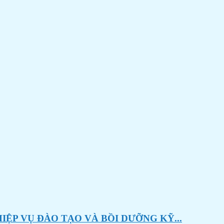
ỆP VỤ ĐÀO TẠO VÀ BỒI DƯỠNG KỸ...