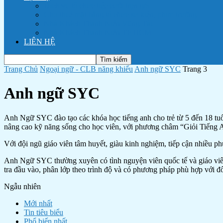
Dịch vụ tổ chức tiệc cưới trọn gói
Cho thuê mặt bằng tổ chức sự kiện, phim trường
Nhà Khách Thanh Niên Vũng Tàu
Nhà Khách Thanh Niên TP HCM
LIÊN HỆ
Trang Chủ
Ngoại ngữ - CLB năng khiếu
Anh ngữ SYC
Trang 3
Anh ngữ SYC
Anh Ngữ SYC đào tạo các khóa học tiếng anh cho trẻ từ 5 đến 18 tu
nâng cao kỹ năng sống cho học viên, với phương châm “Giỏi Tiếng
Với đội ngũ giáo viên tâm huyết, giàu kinh nghiệm, tiếp cận nhiều p
Anh Ngữ SYC thường xuyên có tình nguyện viên quốc tế và giáo viên 
tra đầu vào, phân lớp theo trình độ và có phương pháp phù hợp với đ
Ngẫu nhiên
Mới nhất
Tin tiêu biểu
Phổ biến nhất