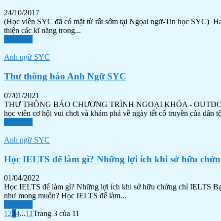
24/10/2017
(Học viên SYC đã có mặt từ rất sớm tại Ngọai ngữ-Tin học SYC) Happ
thiện các kĩ năng trong...
Xem tiếp
Anh ngữ SYC
Thư thông báo Anh Ngữ SYC
07/01/2021
THƯ THÔNG BÁO CHƯƠNG TRÌNH NGOẠI KHÓA - OUTDOOR ACTI
học viên cơ hội vui chơi và khám phá về ngày tết cổ truyền của dân 
Xem tiếp
Anh ngữ SYC
Học IELTS để làm gì? Những lợi ích khi sở hữu chứ
01/04/2022
Học IELTS để làm gì? Những lợi ích khi sở hữu chứng chỉ IELTS Bạn 
như mong muốn? Học IELTS để làm...
Xem tiếp
1
2
3
4
...
11
Trang 3 của 11