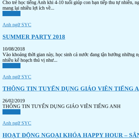
Cho trẻ học tiếng Anh khi 4-10 tuổi giúp con bạn tiếp thu tự nhiên,
mang lại nhiều lợi ích về...
Xem tiếp
Anh ngữ SYC
SUMMER PARTY 2018
10/08/2018
Vào khoảng thời gian này, học sinh cả nước đang tận hưởng những ng
nhiều kế hoạch thú vị như...
Xem tiếp
Anh ngữ SYC
THÔNG TIN TUYỂN DỤNG GIÁO VIÊN TIẾNG 
26/02/2019
THÔNG TIN TUYỂN DỤNG GIÁO VIÊN TIẾNG ANH
Xem tiếp
Anh ngữ SYC
HOẠT ĐỘNG NGOẠI KHÓA HAPPY HOUR – SÂN