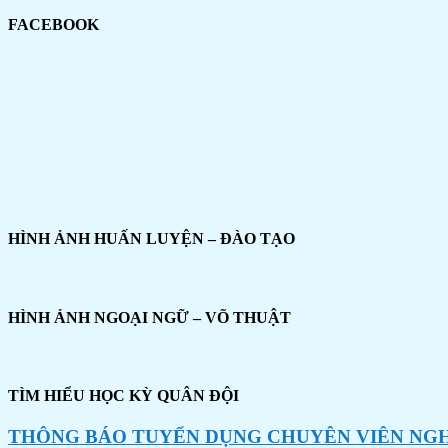
FACEBOOK
HÌNH ẢNH HUẤN LUYỆN – ĐÀO TẠO
HÌNH ẢNH NGOẠI NGỮ – VÕ THUẬT
TÌM HIỂU HỌC KỲ QUÂN ĐỘI
THÔNG BÁO TUYỂN DỤNG CHUYÊN VIÊN NGHI