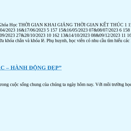
 Học THỜI GIAN KHAI GIẢNG THỜI GIAN KẾT THÚC 1 153 09&
04/2023 16&17/06/2023 5 157 15&16/05/2023 07&08/07/2023 6 158
09/2023 27&28/10/2023 10 162 13&14/10/2023 08&09/12/2023 11 1
a khóa chẳn và khóa lẽ. Phụ huynh, học viên có nhu cầu tìm hiểu các k
ÁC – HÀNH ĐỘNG ĐẸP”
t trong cuộc sống chung của chúng ta ngày hôm nay. Với môi trường họ