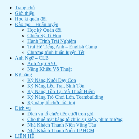
Trang chủ
Giới thiệu
Học kì quân đội
Đào tạo – Huấn luyện
Học kỳ Quân đội
Chiến Sỹ Tí Hon
Hành Trình Trải Nghiệm
Trại Hè Tiếng Anh – English Camp
Chương trình huấn luyện Tết
Anh Ngữ – CLB
Anh Ngữ SYC
Năng Khiếu Võ Thuật
Kỹ năng
Kỹ Năng Nuôi Dạy Con
Kỹ Năng Lều Trại, Sinh Tồn
Kỹ Năng Tồn Tại Và Thoát Hiểm
Kỹ Năng Trò Chơi Lớn, Teambuilding
Kỹ năng tổ chức lửa trại
Dịch vụ
Dịch vụ tổ chức tiệc cưới trọn gói
Cho thuê mặt bằng tổ chức sự kiện, phim trường
Nhà Khách Thanh Niên Vũng Tàu
Nhà Khách Thanh Niên TP HCM
LIÊN HỆ