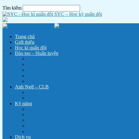
Tìm kiếm
SYC – Học kỳ quân đội
Trang chủ
Giới thiệu
Học kì quân đội
Đào tạo – Huấn luyện
Học kỳ Quân đội
Chiến Sỹ Tí Hon
Hành Trình Trải Nghiệm
Trại Hè Tiếng Anh – English Camp
Chương trình huấn luyện Tết
Anh Ngữ – CLB
Anh Ngữ SYC
Năng Khiếu Võ Thuật
Kỹ năng
Kỹ Năng Nuôi Dạy Con
Kỹ Năng Lều Trại, Sinh Tồn
Kỹ Năng Tồn Tại Và Thoát Hiểm
Kỹ Năng Trò Chơi Lớn, Teambuilding
Kỹ năng tổ chức lửa trại
Dịch vụ