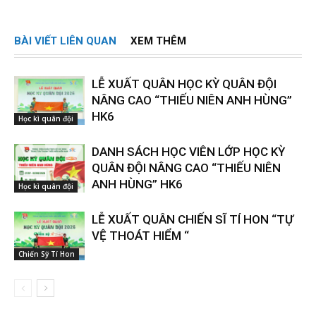
BÀI VIẾT LIÊN QUAN
XEM THÊM
LỄ XUẤT QUÂN HỌC KỲ QUÂN ĐỘI
NÂNG CAO “THIẾU NIÊN ANH HÙNG”
HK6
Học kì quân đội
DANH SÁCH HỌC VIÊN LỚP HỌC KỲ
QUÂN ĐỘI NÂNG CAO “THIẾU NIÊN
ANH HÙNG” HK6
Học kì quân đội
LỄ XUẤT QUÂN CHIẾN SĨ TÍ HON “TỰ
VỆ THOÁT HIỂM “
Chiến Sỹ Tí Hon