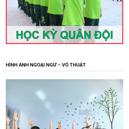
HÌNH ẢNH NGOẠI NGỮ – VÕ THUẬT