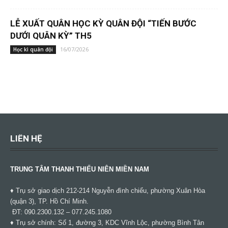
LỄ XUẤT QUÂN HỌC KỲ QUÂN ĐỘI “TIẾN BƯỚC
DƯỚI QUÂN KỲ” TH5
16/07/2026
Học kì quân đội
LIÊN HỆ
TRUNG TÂM THANH THIẾU NIÊN MIỀN NAM
♦ Trụ sở giao dịch 212-214 Nguyễn đình chiểu, phường Xuân Hòa
(quận 3), TP. Hồ Chí Minh.
ĐT: 090.2300.132 – 077.245.1080
♦ Trụ sở chính: Số 1, đường 3, KDC Vĩnh Lộc, phường Bình Tân