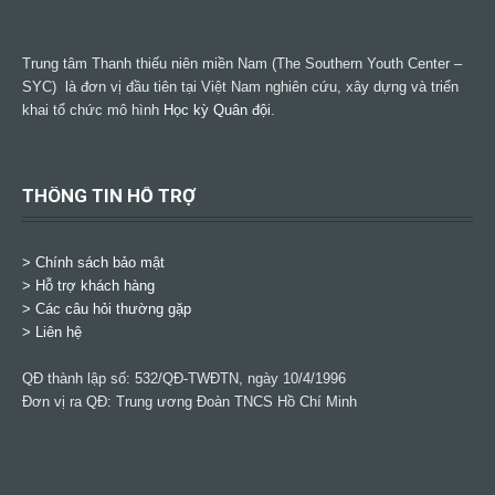
Trung tâm Thanh thiếu niên miền Nam (The Southern Youth Center –
SYC) là đơn vị đầu tiên tại Việt Nam nghiên cứu, xây dựng và triển
khai tổ chức mô hình
Học kỳ Quân đội
.
THÔNG TIN HỖ TRỢ
>
Chính sách bảo mật
> Hỗ trợ khách hàng
> Các câu hỏi thường gặp
> Liên hệ
QĐ thành lập số: 532/QĐ-TWĐTN, ngày 10/4/1996
Đơn vị ra QĐ: Trung ương Đoàn TNCS Hồ Chí Minh