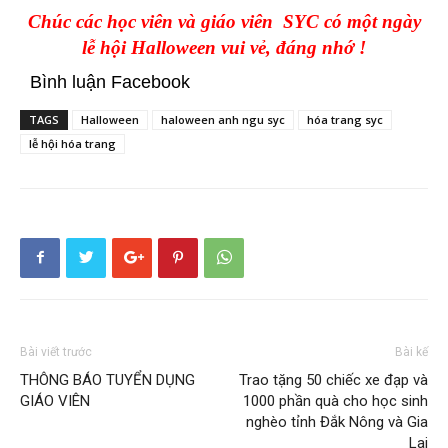
Chúc các học viên và giáo viên SYC có một ngày
lễ hội Halloween vui vẻ, đáng nhớ !
Bình luận Facebook
TAGS
Halloween
haloween anh ngu syc
hóa trang syc
lễ hội hóa trang
Bài viết trước
Bài kế
THÔNG BÁO TUYỂN DỤNG
Trao tặng 50 chiếc xe đạp và
GIÁO VIÊN
1000 phần quà cho học sinh
nghèo tỉnh Đắk Nông và Gia
Lai