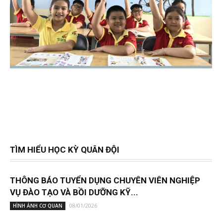
TÌM HIỂU HỌC KỲ QUÂN ĐỘI
THÔNG BÁO TUYỂN DỤNG CHUYÊN VIÊN NGHIỆP
VỤ ĐÀO TẠO VÀ BỒI DƯỠNG KỸ...
08/01/2026
HÌNH ẢNH CƠ QUAN