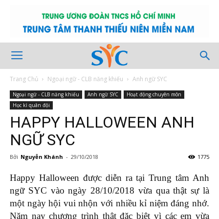
Trang Chủ
Ngoại ngữ - CLB năng khiếu
Anh ngữ SYC
Ngoại ngữ - CLB năng khiếu
Anh ngữ SYC
Hoạt động chuyên môn
Học kì quân đội
HAPPY HALLOWEEN ANH
NGỮ SYC
Bởi
Nguyễn Khánh
-
29/10/2018
1775
Happy Halloween được diễn ra tại Trung tâm Anh
ngữ SYC vào ngày 28/10/2018 vừa qua thật sự là
một ngày hội vui nhộn với nhiều kỉ niệm đáng nhớ.
Năm nay chương trình thật đặc biệt vì các em vừa