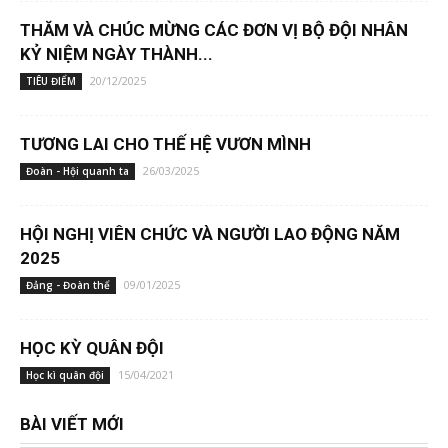
THĂM VÀ CHÚC MỪNG CÁC ĐƠN VỊ BỘ ĐỘI NHÂN
KỶ NIỆM NGÀY THÀNH...
20/12/2025
TIÊU ĐIỂM
TƯƠNG LAI CHO THẾ HỆ VƯƠN MÌNH
26/03/2025
Đoàn - Hội quanh ta
HỘI NGHỊ VIÊN CHỨC VÀ NGƯỜI LAO ĐỘNG NĂM
2025
09/01/2025
Đảng - Đoàn thể
HỌC KỲ QUÂN ĐỘI
15/04/2021
Học kì quân đội
BÀI VIẾT MỚI