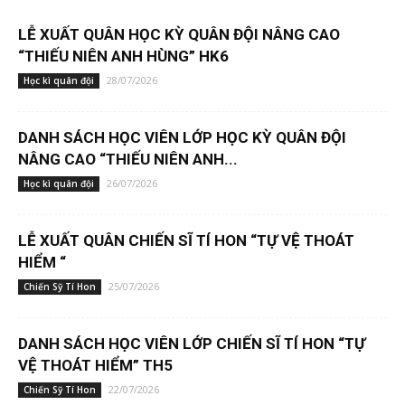
LỄ XUẤT QUÂN HỌC KỲ QUÂN ĐỘI NÂNG CAO
“THIẾU NIÊN ANH HÙNG” HK6
28/07/2026
Học kì quân đội
DANH SÁCH HỌC VIÊN LỚP HỌC KỲ QUÂN ĐỘI
NÂNG CAO “THIẾU NIÊN ANH...
26/07/2026
Học kì quân đội
LỄ XUẤT QUÂN CHIẾN SĨ TÍ HON “TỰ VỆ THOÁT
HIỂM “
25/07/2026
Chiến Sỹ Tí Hon
DANH SÁCH HỌC VIÊN LỚP CHIẾN SĨ TÍ HON “TỰ
VỆ THOÁT HIỂM” TH5
22/07/2026
Chiến Sỹ Tí Hon