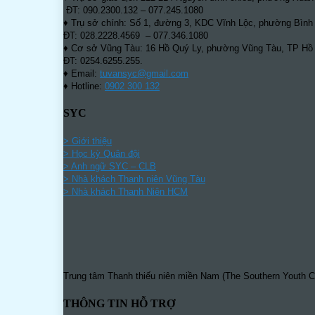
ĐT: 090.2300.132 – 077.245.1080
♦ Trụ sở chính: Số 1, đường 3, KDC Vĩnh Lộc, phường Bình 
ĐT: 028.2228.4569 – 077.346.1080
♦ Cơ sở Vũng Tàu: 16 Hồ Quý Ly, phường Vũng Tàu, TP Hồ c
ĐT: 0254.6255.255.
♦ Email:
tuvansyc@gmail.com
♦ Hotline:
0902 300 132
SYC
> Giới thiệu
> Học kỳ Quân đội
>
Anh ngữ SYC – CLB
>
Nhà khách Thanh niên Vũng Tàu
>
Nhà khách Thanh Niên HCM
Trung tâm Thanh thiếu niên miền Nam (The Southern Youth Ce
THÔNG TIN HỖ TRỢ