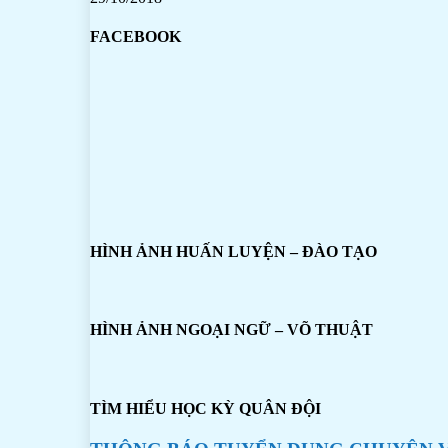
FACEBOOK
HÌNH ẢNH HUẤN LUYỆN – ĐÀO TẠO
HÌNH ẢNH NGOẠI NGỮ – VÕ THUẬT
TÌM HIỂU HỌC KỲ QUÂN ĐỘI