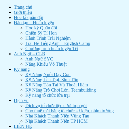
Trang chủ
Giới thiệu
Học kì quân đội
Đào tạo – Huấn luyện
Học kỳ Quân đội
Chiến Sỹ Tí Hon
Hành Trình Trải Nghiệm
Trại Hè Tiếng Anh – English Camp
Chương trình huấn luyện Tết
Anh Ngữ – CLB
Anh Ngữ SYC
Năng Khiếu Võ Thuật
Kỹ năng
Kỹ Năng Nuôi Dạy Con
Kỹ Năng Lều Trại, Sinh Tồn
Kỹ Năng Tồn Tại Và Thoát Hiểm
Kỹ Năng Trò Chơi Lớn, Teambuilding
Kỹ năng tổ chức lửa trại
Dịch vụ
Dịch vụ tổ chức tiệc cưới trọn gói
Cho thuê mặt bằng tổ chức sự kiện, phim trường
Nhà Khách Thanh Niên Vũng Tàu
Nhà Khách Thanh Niên TP HCM
LIÊN HỆ