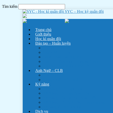
Tìm kiếm
SYC – Học kỳ quân đội
Trang chủ
Giới thiệu
Học kì quân đội
Đào tạo – Huấn luyện
Học kỳ Quân đội
Chiến Sỹ Tí Hon
Hành Trình Trải Nghiệm
Trại Hè Tiếng Anh – English Camp
Chương trình huấn luyện Tết
Anh Ngữ – CLB
Anh Ngữ SYC
Năng Khiếu Võ Thuật
Kỹ năng
Kỹ Năng Nuôi Dạy Con
Kỹ Năng Lều Trại, Sinh Tồn
Kỹ Năng Tồn Tại Và Thoát Hiểm
Kỹ Năng Trò Chơi Lớn, Teambuilding
Kỹ năng tổ chức lửa trại
Dịch vụ