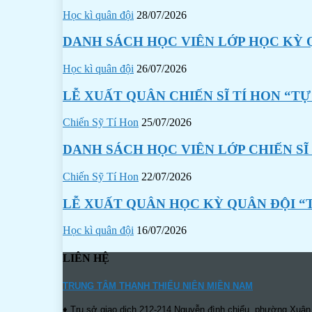
Học kì quân đội
28/07/2026
DANH SÁCH HỌC VIÊN LỚP HỌC KỲ Q
Học kì quân đội
26/07/2026
LỄ XUẤT QUÂN CHIẾN SĨ TÍ HON “TỰ
Chiến Sỹ Tí Hon
25/07/2026
DANH SÁCH HỌC VIÊN LỚP CHIẾN SĨ
Chiến Sỹ Tí Hon
22/07/2026
LỄ XUẤT QUÂN HỌC KỲ QUÂN ĐỘI “
Học kì quân đội
16/07/2026
LIÊN HỆ
TRUNG TÂM THANH THIẾU NIÊN MIỀN NAM
♦ Trụ sở giao dịch 212-214 Nguyễn đình chiểu, phường Xuân 