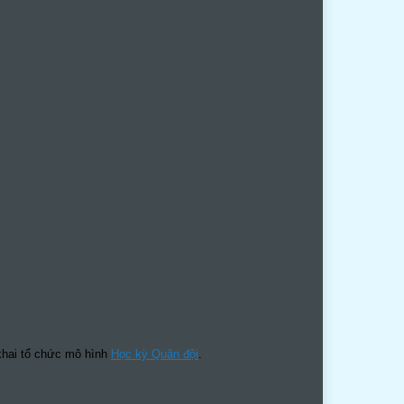
 khai tổ chức mô hình
Học kỳ Quân đội
.