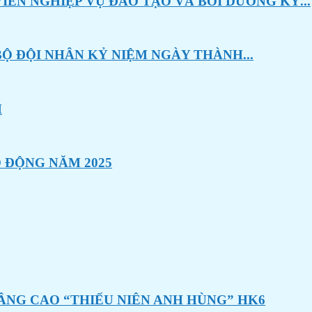
ÊN NGHIỆP VỤ ĐÀO TẠO VÀ BỒI DƯỠNG KỸ...
Ộ ĐỘI NHÂN KỶ NIỆM NGÀY THÀNH...
H
 ĐỘNG NĂM 2025
ÂNG CAO “THIẾU NIÊN ANH HÙNG” HK6