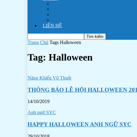
Dịch vụ tổ chức tiệc cưới trọn gói
Cho thuê mặt bằng tổ chức sự kiện, phim t
Nhà Khách Thanh Niên Vũng Tàu
Nhà Khách Thanh Niên TP HCM
LIÊN HỆ
Trang Chủ
Tags
Halloween
Tag: Halloween
Năng Khiếu Võ Thuật
THÔNG BÁO LỄ HỘI HALLOWEEN 20
14/10/2019
Anh ngữ SYC
HAPPY HALLOWEEN ANH NGỮ SYC
29/10/2018