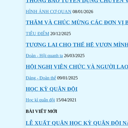
THÔNG BÁO TUYỂN DỤNG CHUYÊN VI
HÌNH ẢNH CƠ QUAN
08/01/2026
THĂM VÀ CHÚC MỪNG CÁC ĐƠN VỊ B
TIÊU ĐIỂM
20/12/2025
TƯƠNG LAI CHO THẾ HỆ VƯƠN MÌN
Đoàn - Hội quanh ta
26/03/2025
HỘI NGHỊ VIÊN CHỨC VÀ NGƯỜI LAO
Đảng - Đoàn thể
09/01/2025
HỌC KỲ QUÂN ĐỘI
Học kì quân đội
15/04/2021
BÀI VIẾT MỚI
LỄ XUẤT QUÂN HỌC KỲ QUÂN ĐỘI N