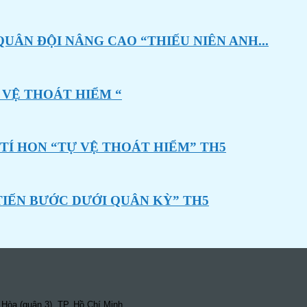
UÂN ĐỘI NÂNG CAO “THIẾU NIÊN ANH...
 VỆ THOÁT HIỂM “
 TÍ HON “TỰ VỆ THOÁT HIỂM” TH5
TIẾN BƯỚC DƯỚI QUÂN KỲ” TH5
Hòa (quận 3), TP. Hồ Chí Minh.