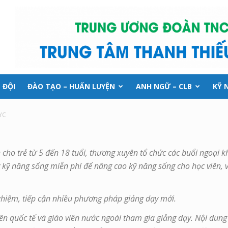
 ĐỘI
ĐÀO TẠO – HUẤN LUYỆN
ANH NGỮ – CLB
KỸ 
SYC
cho trẻ từ 5 đến 18 tuổi, thương xuyên tổ chức các buổi ngoại 
 kỹ năng sống miễn phí để nâng cao kỹ năng sống cho học viên, 
nghiệm, tiếp cận nhiều phương pháp giảng dạy mới.
n quốc tế và giáo viên nước ngoài tham gia giảng dạy. Nội dung