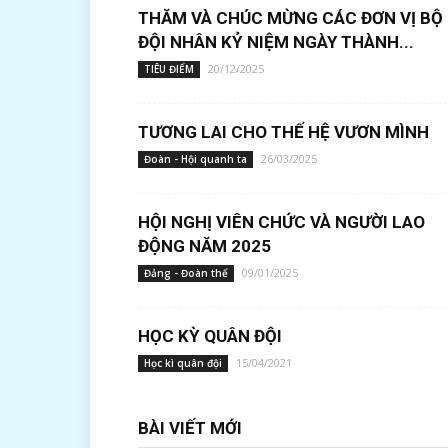
THĂM VÀ CHÚC MỪNG CÁC ĐƠN VỊ BỘ
ĐỘI NHÂN KỶ NIỆM NGÀY THÀNH...
20/12/2025
TIÊU ĐIỂM
TƯƠNG LAI CHO THẾ HỆ VƯƠN MÌNH
26/03/2025
Đoàn - Hội quanh ta
HỘI NGHỊ VIÊN CHỨC VÀ NGƯỜI LAO
ĐỘNG NĂM 2025
09/01/2025
Đảng - Đoàn thể
HỌC KỲ QUÂN ĐỘI
15/04/2021
Học kì quân đội
BÀI VIẾT MỚI