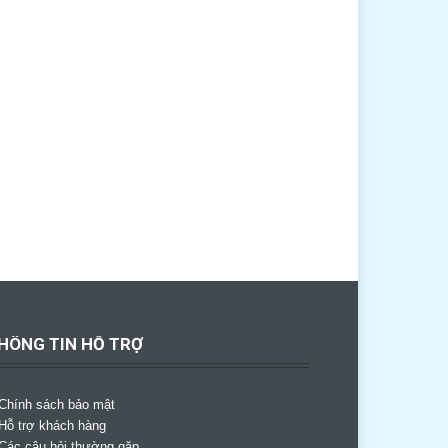
HÔNG TIN HỖ TRỢ
Chính sách bảo mật
Hỗ trợ khách hàng
Các câu hỏi thường gặp