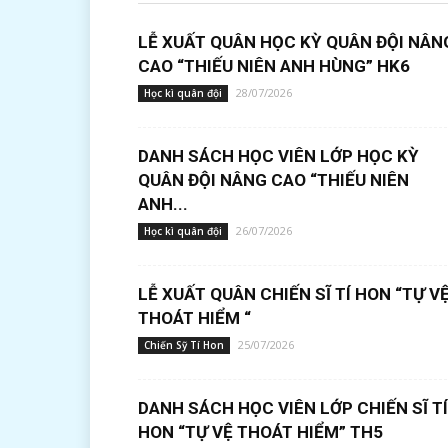
LỄ XUẤT QUÂN HỌC KỲ QUÂN ĐỘI NÂN
CAO “THIẾU NIÊN ANH HÙNG” HK6
28/07/2026
Học kì quân đội
DANH SÁCH HỌC VIÊN LỚP HỌC KỲ
QUÂN ĐỘI NÂNG CAO “THIẾU NIÊN
ANH...
26/07/2026
Học kì quân đội
LỄ XUẤT QUÂN CHIẾN SĨ TÍ HON “TỰ V
THOÁT HIỂM “
25/07/2026
Chiến Sỹ Tí Hon
DANH SÁCH HỌC VIÊN LỚP CHIẾN SĨ TÍ
HON “TỰ VỆ THOÁT HIỂM” TH5