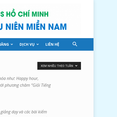
NĂNG
DỊCH VỤ
LIÊN HỆ
XEM NHIỀU THEO TUẦN
khóa như: Happy hour,
với phương châm “Giỏi Tiếng
 giảng dạy và các bài kiểm