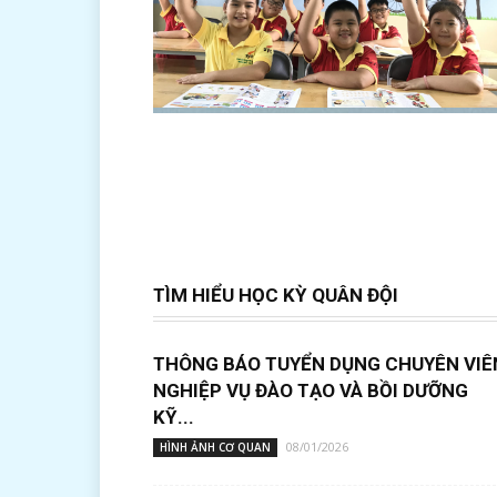
TÌM HIỂU HỌC KỲ QUÂN ĐỘI
THÔNG BÁO TUYỂN DỤNG CHUYÊN VIÊ
NGHIỆP VỤ ĐÀO TẠO VÀ BỒI DƯỠNG
KỸ...
08/01/2026
HÌNH ẢNH CƠ QUAN