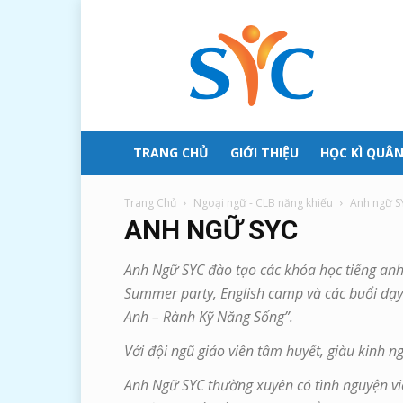
SYC
–
Học
kỳ
quân
đội
TRANG CHỦ
GIỚI THIỆU
HỌC KÌ QUÂN
Trang Chủ
Ngoại ngữ - CLB năng khiếu
Anh ngữ 
ANH NGỮ SYC
Anh Ngữ SYC đào tạo các khóa học tiếng anh 
Summer party, English camp và các buổi dạy
Anh – Rành Kỹ Năng Sống”.
Với đội ngũ giáo viên tâm huyết, giàu kinh 
Anh Ngữ SYC thường xuyên có tình nguyện viê