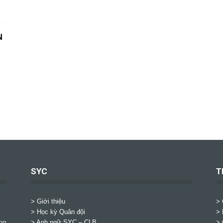
N
SYC
T
> Giới thiệu
>
> Học kỳ Quân đội
> 
ng
>
Anh ngữ SYC – CLB
> 