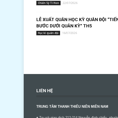
22/07/2026
Chiến Sỹ Tí Hon
LỄ XUẤT QUÂN HỌC KỲ QUÂN ĐỘI “TIẾ
BƯỚC DƯỚI QUÂN KỲ” TH5
16/07/2026
Học kì quân đội
LIÊN HỆ
TRUNG TÂM THANH THIẾU NIÊN MIỀN NAM
♦ Trụ sở giao dịch 212-214 Nguyễn đình chiểu, phườ