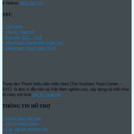
♦ Hotline:
0902 300 132
SYC
> Giới thiệu
> Học kỳ Quân đội
>
Anh ngữ SYC – CLB
>
Nhà khách Thanh niên Vũng Tàu
>
Nhà khách Thanh Niên HCM
Trung tâm Thanh thiếu niên miền Nam (The Southern Youth Center –
SYC) là đơn vị đầu tiên tại Việt Nam nghiên cứu, xây dựng và triển khai
tổ chức mô hình
Học kỳ Quân đội
.
THÔNG TIN HỖ TRỢ
>
Chính sách bảo mật
> Hỗ trợ khách hàng
> Các câu hỏi thường gặp