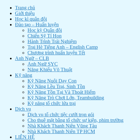
Trang chủ
Giới thiệu
Học kì quân đội
Đào tạo – Huấn luyện
Học kỳ Quân đội
Chiến Sỹ Tí Hon
Hành Trình Trải Nghiệm
Trại Hè Tiếng Anh – English Camp
Chương trình huấn luyện Tết
Anh Ngữ – CLB
Anh Ngữ SYC
Năng Khiếu Võ Thuật
Kỹ năng
Kỹ Năng Nuôi Dạy Con
Kỹ Năng Lều Trại, Sinh Tồn
Kỹ Năng Tồn Tại Và Thoát Hiểm
Kỹ Năng Trò Chơi Lớn, Teambuilding
Kỹ năng tổ chức lửa trại
Dịch vụ
Dịch vụ tổ chức tiệc cưới trọn gói
Cho thuê mặt bằng tổ chức sự kiện, phim trường
Nhà Khách Thanh Niên Vũng Tàu
Nhà Khách Thanh Niên TP HCM
LIÊN HỆ