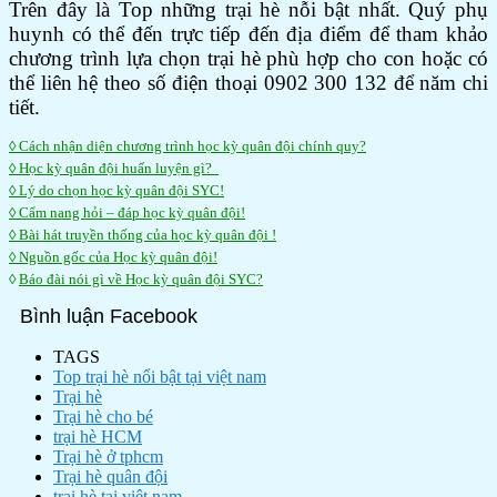
Trên đây là Top những trại hè nỗi bật nhất. Quý phụ
huynh có thể đến trực tiếp đến địa điểm để tham khảo
chương trình lựa chọn trại hè phù hợp cho con hoặc có
thể liên hệ theo số điện thoại 0902 300 132 để năm chi
tiết.
◊ Cách nhận diện chương trình học kỳ quân đội chính quy?
◊ Học kỳ quân đội huấn luyện gì?
◊ Lý do chọn học kỳ quân đội SYC!
◊ Cẩm nang hỏi – đáp học kỳ quân đội!
◊ Bài hát truyền thống của học kỳ quân đội !
◊ Nguồn gốc của Học kỳ quân đội!
◊
Báo đài nói gì về Học kỳ quân đội SYC?
Bình luận Facebook
TAGS
Top trại hè nổi bật tại việt nam
Trại hè
Trại hè cho bé
trại hè HCM
Trại hè ở tphcm
Trại hè quân đội
trại hè tại việt nam