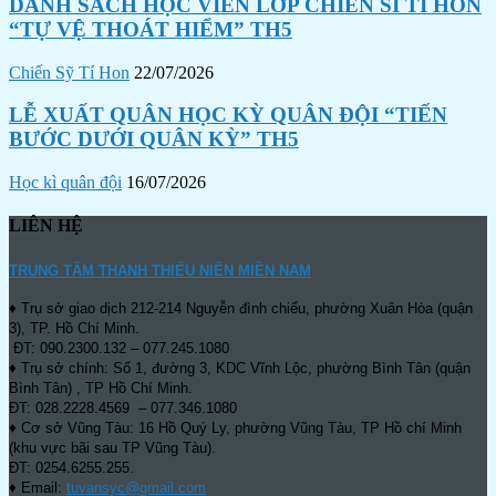
DANH SÁCH HỌC VIÊN LỚP CHIẾN SĨ TÍ HON
“TỰ VỆ THOÁT HIỂM” TH5
Chiến Sỹ Tí Hon
22/07/2026
LỄ XUẤT QUÂN HỌC KỲ QUÂN ĐỘI “TIẾN
BƯỚC DƯỚI QUÂN KỲ” TH5
Học kì quân đội
16/07/2026
LIÊN HỆ
TRUNG TÂM THANH THIẾU NIÊN MIỀN NAM
♦ Trụ sở giao dịch 212-214 Nguyễn đình chiểu, phường Xuân Hòa (quận
3), TP. Hồ Chí Minh.
ĐT: 090.2300.132 – 077.245.1080
♦ Trụ sở chính: Số 1, đường 3, KDC Vĩnh Lộc, phường Bình Tân (quận
Bình Tân) , TP Hồ Chí Minh.
ĐT: 028.2228.4569 – 077.346.1080
♦ Cơ sở Vũng Tàu: 16 Hồ Quý Ly, phường Vũng Tàu, TP Hồ chí Minh
(khu vực bãi sau TP Vũng Tàu).
ĐT: 0254.6255.255.
♦ Email:
tuvansyc@gmail.com