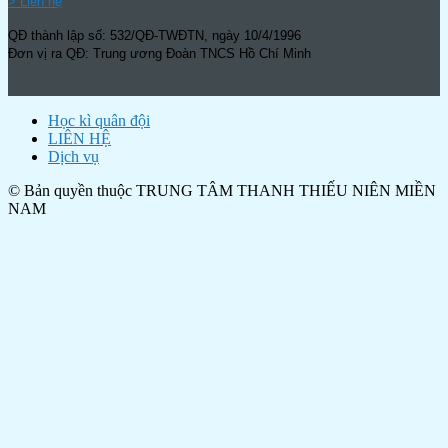
> Liên hệ
QĐ thành lập số: 532/QĐ-TWĐTN, ngày 10/4/1996
Đơn vị ra QĐ: Trung ương Đoàn TNCS Hồ Chí Minh
Học kì quân đội
LIÊN HỆ
Dịch vụ
© Bản quyền thuộc TRUNG TÂM THANH THIẾU NIÊN MIỀN
NAM