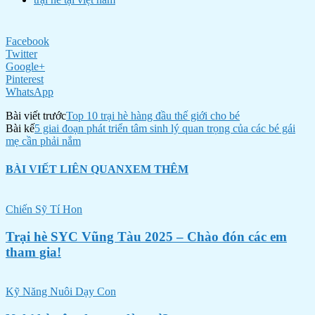
Facebook
Twitter
Google+
Pinterest
WhatsApp
Bài viết trước
Top 10 trại hè hàng đầu thế giới cho bé
Bài kế
5 giai đoạn phát triển tâm sinh lý quan trọng của các bé gái
mẹ cần phải nắm
BÀI VIẾT LIÊN QUAN
XEM THÊM
Chiến Sỹ Tí Hon
Trại hè SYC Vũng Tàu 2025 – Chào đón các em
tham gia!
Kỹ Năng Nuôi Dạy Con