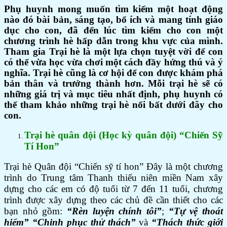
Phụ huynh mong muốn tìm kiếm một hoạt động
nào đó bài bản, sáng tạo, bổ ích và mang tính giáo
dục cho con, đã đến lúc tìm kiếm cho con một
chương trình hè hấp dẫn trong khu vực của mình.
Tham gia Trại hè là một lựa chọn tuyệt vời để con
có thể vừa học vừa chơi một cách đầy hứng thú và ý
nghĩa. Trại hè cũng là cơ hội để con được khám phá
bản thân và trưởng thành hơn. Mỗi trại hè sẽ có
những giá trị và mục tiêu nhất định, phụ huynh có
thể tham khảo những trại hè nổi bất dưới đây cho
con.
Trại hè quân đội (Học kỳ quân đội) “Chiến Sỹ
Tí Hon”
Trại hè Quân đội “Chiến sỹ tí hon” Đây là một chương
trình do Trung tâm Thanh thiếu niên miền Nam xây
dựng cho các em có độ tuổi từ 7 đến 11 tuổi, chương
trình được xây dựng theo các chủ đề cần thiết cho các
bạn nhỏ gồm:
“Rèn luyện chính tôi”
;
“Tự vệ thoát
hiểm”
“Chinh phục thử thách”
và
“Thách thức giới