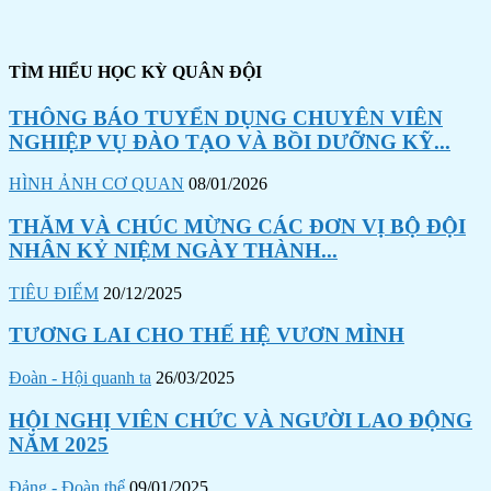
TÌM HIỂU HỌC KỲ QUÂN ĐỘI
THÔNG BÁO TUYỂN DỤNG CHUYÊN VIÊN
NGHIỆP VỤ ĐÀO TẠO VÀ BỒI DƯỠNG KỸ...
HÌNH ẢNH CƠ QUAN
08/01/2026
THĂM VÀ CHÚC MỪNG CÁC ĐƠN VỊ BỘ ĐỘI
NHÂN KỶ NIỆM NGÀY THÀNH...
TIÊU ĐIỂM
20/12/2025
TƯƠNG LAI CHO THẾ HỆ VƯƠN MÌNH
Đoàn - Hội quanh ta
26/03/2025
HỘI NGHỊ VIÊN CHỨC VÀ NGƯỜI LAO ĐỘNG
NĂM 2025
Đảng - Đoàn thể
09/01/2025