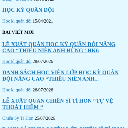
HỌC KỲ QUÂN ĐỘI
Học kì quân đội
15/04/2021
BÀI VIẾT MỚI
LỄ XUẤT QUÂN HỌC KỲ QUÂN ĐỘI NÂNG
CAO “THIẾU NIÊN ANH HÙNG” HK6
Học kì quân đội
28/07/2026
DANH SÁCH HỌC VIÊN LỚP HỌC KỲ QUÂN
ĐỘI NÂNG CAO “THIẾU NIÊN ANH...
Học kì quân đội
26/07/2026
LỄ XUẤT QUÂN CHIẾN SĨ TÍ HON “TỰ VỆ
THOÁT HIỂM “
Chiến Sỹ Tí Hon
25/07/2026