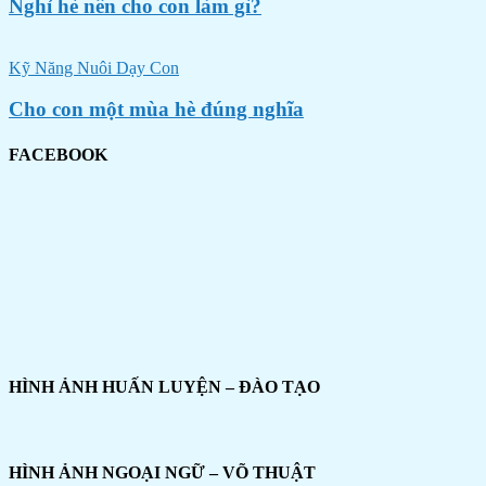
Nghỉ hè nên cho con làm gì?
Kỹ Năng Nuôi Dạy Con
Cho con một mùa hè đúng nghĩa
FACEBOOK
HÌNH ẢNH HUẤN LUYỆN – ĐÀO TẠO
HÌNH ẢNH NGOẠI NGỮ – VÕ THUẬT