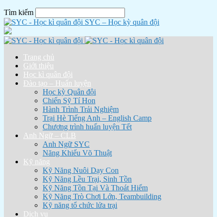
Tìm kiếm
SYC – Học kỳ quân đội
Trang chủ
Giới thiệu
Học kì quân đội
Đào tạo – Huấn luyện
Học kỳ Quân đội
Chiến Sỹ Tí Hon
Hành Trình Trải Nghiệm
Trại Hè Tiếng Anh – English Camp
Chương trình huấn luyện Tết
Anh Ngữ – CLB
Anh Ngữ SYC
Năng Khiếu Võ Thuật
Kỹ năng
Kỹ Năng Nuôi Dạy Con
Kỹ Năng Lều Trại, Sinh Tồn
Kỹ Năng Tồn Tại Và Thoát Hiểm
Kỹ Năng Trò Chơi Lớn, Teambuilding
Kỹ năng tổ chức lửa trại
Dịch vụ