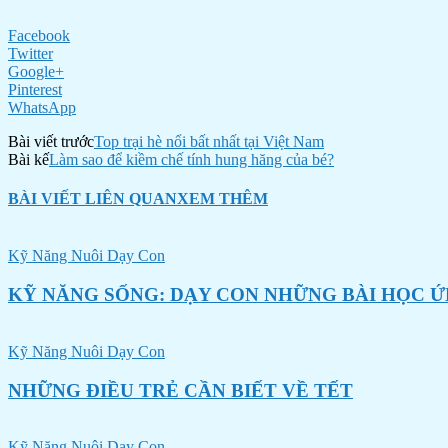
Facebook
Twitter
Google+
Pinterest
WhatsApp
Bài viết trước
Top trại hè nổi bất nhất tại Việt Nam
Bài kế
Làm sao để kiềm chế tính hung hăng của bé?
BÀI VIẾT LIÊN QUAN
XEM THÊM
Kỹ Năng Nuôi Dạy Con
KỸ NĂNG SỐNG: DẠY CON NHỮNG BÀI HỌC Ứ
Kỹ Năng Nuôi Dạy Con
NHỮNG ĐIỀU TRẺ CẦN BIẾT VỀ TẾT
Kỹ Năng Nuôi Dạy Con