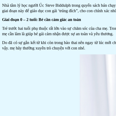
Nhà tâm lý học người Úc Steve Biddulph trong quyển sách bán chạy 
giai đoạn này để giáo dục con gái ‘trúng đích”, cho con chính xác nhữ
Giai đoạn 0 – 2 tuổi: Bé cần cảm giác an toàn
Trẻ trước hai tuổi phụ thuộc rất lớn vào sự chăm sóc của cha mẹ. Tro
mẹ cần làm là giúp bé gái cảm nhận được sự an toàn và yêu thương.
Do đã có sự gắn kết từ khi còn trong bào thai nên ngay từ lúc mới c
vậy. mẹ hãy thường xuyên trò chuyện với con nhé.