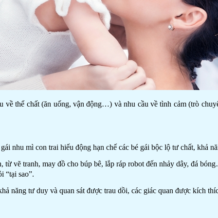
u về thể chất (ăn uống, vận động…) và nhu cầu về tình cảm (trò chuyệ
ái nhu mì con trai hiếu động hạn chế các bé gái bộc lộ tư chất, khả n
h, từ vẽ tranh, may đồ cho búp bê, lắp ráp robot đến nhảy dây, đá bón
 “tại sao”.
hả năng tư duy và quan sát được trau dồi, các giác quan được kích thíc