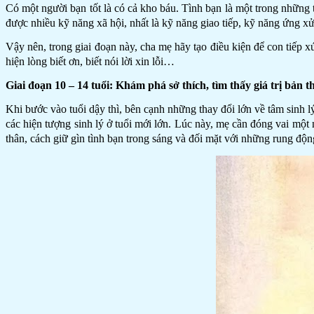
Có một người bạn tốt là có cả kho báu. Tình bạn là một trong những t
được nhiều kỹ năng xã hội, nhất là kỹ năng giao tiếp, kỹ năng ứng xử.
Vậy nên, trong giai đoạn này, cha mẹ hãy tạo điều kiện để con tiếp x
hiện lòng biết ơn, biết nói lời xin lỗi…
Giai đoạn 10 – 14 tuổi: Khám phá sở thích, tìm thấy giá trị bản 
Khi bước vào tuổi dậy thì, bên cạnh những thay đổi lớn về tâm sinh l
các hiện tượng sinh lý ở tuổi mới lớn. Lúc này, mẹ cần đóng vai một
thân, cách giữ gìn tình bạn trong sáng và đối mặt với những rung độ