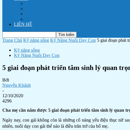
Dịch vụ tổ chức tiệc cưới trọn gói
Cho thuê mặt bằng tổ chức sự kiện, phim trường
Nhà Khách Thanh Niên Vũng Tàu
Nhà Khách Thanh Niên TP HCM
LIÊN HỆ
Trang Chủ
Kỹ năng sống
Kỹ Năng Nuôi Dạy Con
5 giai đoạn phát t
Kỹ năng sống
Kỹ Năng Nuôi Dạy Con
5 giai đoạn phát triển tâm sinh lý quan tr
Bởi
Nguyễn Khánh
-
12/10/2020
4296
Cha mẹ cần nắm được 5 giai đoạn phát triển tâm sinh lý quan tr
Ngày nay, con gái không còn là những cô nàng yểu điệu thục nữ sau 
nhiên, nuôi dạy con gái thế nào là điều trăn trở của bố mẹ.