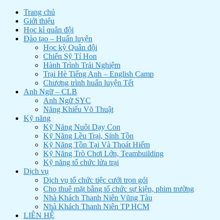
Trang chủ
Giới thiệu
Học kì quân đội
Đào tạo – Huấn luyện
Học kỳ Quân đội
Chiến Sỹ Tí Hon
Hành Trình Trải Nghiệm
Trại Hè Tiếng Anh – English Camp
Chương trình huấn luyện Tết
Anh Ngữ – CLB
Anh Ngữ SYC
Năng Khiếu Võ Thuật
Kỹ năng
Kỹ Năng Nuôi Dạy Con
Kỹ Năng Lều Trại, Sinh Tồn
Kỹ Năng Tồn Tại Và Thoát Hiểm
Kỹ Năng Trò Chơi Lớn, Teambuilding
Kỹ năng tổ chức lửa trại
Dịch vụ
Dịch vụ tổ chức tiệc cưới trọn gói
Cho thuê mặt bằng tổ chức sự kiện, phim trường
Nhà Khách Thanh Niên Vũng Tàu
Nhà Khách Thanh Niên TP HCM
LIÊN HỆ