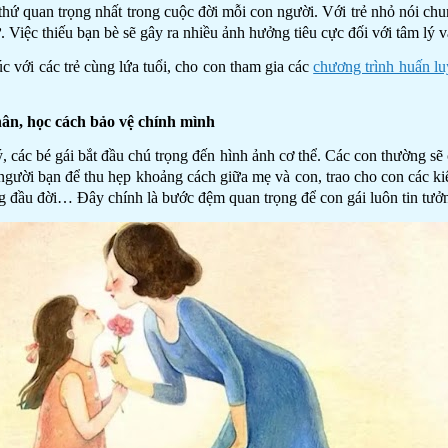
hứ quan trọng nhất trong cuộc đời mỗi con người. Với trẻ nhỏ nói chun
 Việc thiếu bạn bè sẽ gây ra nhiều ảnh hưởng tiêu cực đối với tâm lý và
úc với các trẻ cùng lứa tuổi, cho con tham gia các
chương trình huấn l
thân, học cách bảo vệ chính mình
ý, các bé gái bắt đầu chú trọng đến hình ảnh cơ thể. Các con thường sẽ
 người bạn để thu hẹp khoảng cách giữa mẹ và con, trao cho con các ki
ng đầu đời… Đây chính là bước đệm quan trọng để con gái luôn tin tưở