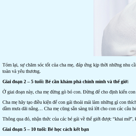
Tóm lại, sự chăm sóc tốt của cha mẹ, đáp ứng kịp thời những nhu cầ
toàn và yêu thương.
Giai đoạn 2 – 5 tuổi: Bé cần khám phá chính mình và thế giớ
i
Ở giai đoạn này, cha mẹ đừng gò bó con. Đừng để cho định kiến con g
Cha mẹ hãy tạo điều kiện để con gái thoải mái làm những gì con thíc
dầm mưa dãi nắng… Cha mẹ cũng sẵn sàng trả lời cho con các câu hỏi
Thông qua đó, nhận thức của các bé gái về thế giới được “khai mở”, k
Giai đoạn 5 – 10 tuổi: Bé học cách kết bạn