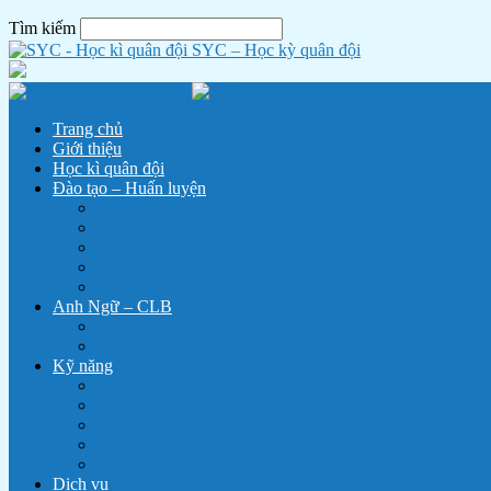
Tìm kiếm
SYC – Học kỳ quân đội
Trang chủ
Giới thiệu
Học kì quân đội
Đào tạo – Huấn luyện
Học kỳ Quân đội
Chiến Sỹ Tí Hon
Hành Trình Trải Nghiệm
Trại Hè Tiếng Anh – English Camp
Chương trình huấn luyện Tết
Anh Ngữ – CLB
Anh Ngữ SYC
Năng Khiếu Võ Thuật
Kỹ năng
Kỹ Năng Nuôi Dạy Con
Kỹ Năng Lều Trại, Sinh Tồn
Kỹ Năng Tồn Tại Và Thoát Hiểm
Kỹ Năng Trò Chơi Lớn, Teambuilding
Kỹ năng tổ chức lửa trại
Dịch vụ