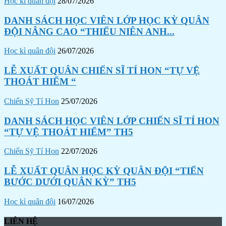
Học kì quân đội
28/07/2026
DANH SÁCH HỌC VIÊN LỚP HỌC KỲ QUÂN
ĐỘI NÂNG CAO “THIẾU NIÊN ANH...
Học kì quân đội
26/07/2026
LỄ XUẤT QUÂN CHIẾN SĨ TÍ HON “TỰ VỆ
THOÁT HIỂM “
Chiến Sỹ Tí Hon
25/07/2026
DANH SÁCH HỌC VIÊN LỚP CHIẾN SĨ TÍ HON
“TỰ VỆ THOÁT HIỂM” TH5
Chiến Sỹ Tí Hon
22/07/2026
LỄ XUẤT QUÂN HỌC KỲ QUÂN ĐỘI “TIẾN
BƯỚC DƯỚI QUÂN KỲ” TH5
Học kì quân đội
16/07/2026
LIÊN HỆ