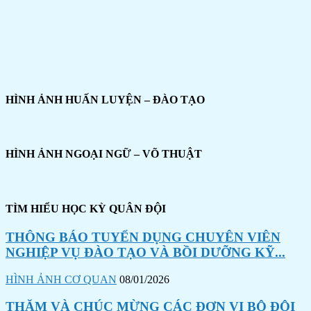
HÌNH ẢNH HUẤN LUYỆN – ĐÀO TẠO
HÌNH ẢNH NGOẠI NGỮ – VÕ THUẬT
TÌM HIỂU HỌC KỲ QUÂN ĐỘI
THÔNG BÁO TUYỂN DỤNG CHUYÊN VIÊN
NGHIỆP VỤ ĐÀO TẠO VÀ BỒI DƯỠNG KỸ...
HÌNH ẢNH CƠ QUAN
08/01/2026
THĂM VÀ CHÚC MỪNG CÁC ĐƠN VỊ BỘ ĐỘI