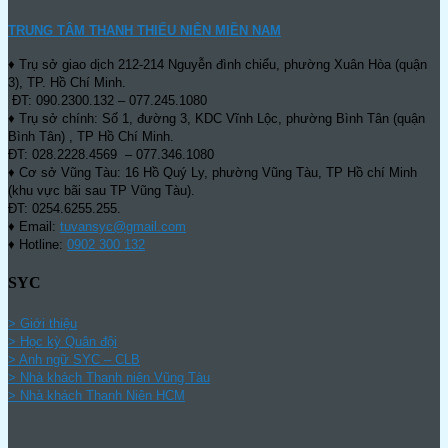
TRUNG TÂM THANH THIẾU NIÊN MIỀN NAM
♦ Trụ sở giao dịch 212-214 Nguyễn đình chiểu, phường Xuân Hòa (quận
3), TP. Hồ Chí Minh.
ĐT: 090.2300.132 – 077.245.1080
♦ Trụ sở chính: Số 1, đường 3, KDC Vĩnh Lộc, phường Bình Tân (quận
Bình Tân) , TP Hồ Chí Minh.
ĐT: 028.2228.4569 – 077.346.1080
♦ Cơ sở Vũng Tàu: 16 Hồ Quý Ly, phường Vũng Tàu, TP Hồ chí Minh
(khu vực bãi sau TP Vũng Tàu).
ĐT: 0254.6255.255.
♦ Email:
tuvansyc@gmail.com
♦ Hotline:
0902 300 132
SYC
> Giới thiệu
> Học kỳ Quân đội
>
Anh ngữ SYC – CLB
>
Nhà khách Thanh niên Vũng Tàu
>
Nhà khách Thanh Niên HCM