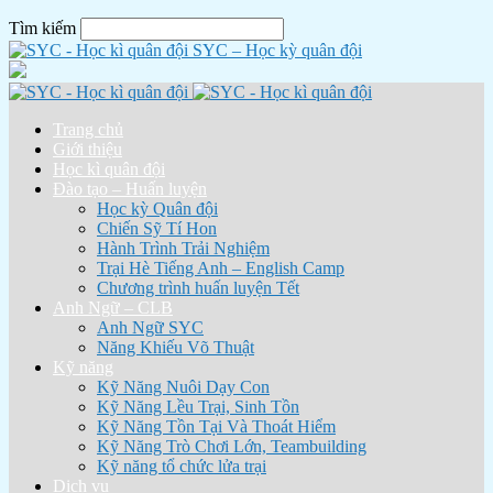
Tìm kiếm
SYC – Học kỳ quân đội
Trang chủ
Giới thiệu
Học kì quân đội
Đào tạo – Huấn luyện
Học kỳ Quân đội
Chiến Sỹ Tí Hon
Hành Trình Trải Nghiệm
Trại Hè Tiếng Anh – English Camp
Chương trình huấn luyện Tết
Anh Ngữ – CLB
Anh Ngữ SYC
Năng Khiếu Võ Thuật
Kỹ năng
Kỹ Năng Nuôi Dạy Con
Kỹ Năng Lều Trại, Sinh Tồn
Kỹ Năng Tồn Tại Và Thoát Hiểm
Kỹ Năng Trò Chơi Lớn, Teambuilding
Kỹ năng tổ chức lửa trại
Dịch vụ