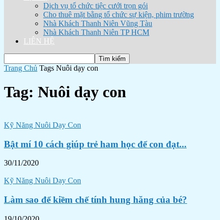
Dịch vụ tổ chức tiệc cưới trọn gói
Cho thuê mặt bằng tổ chức sự kiện, phim trường
Nhà Khách Thanh Niên Vũng Tàu
Nhà Khách Thanh Niên TP HCM
LIÊN HỆ
Trang Chủ
Tags
Nuôi dạy con
Tag: Nuôi dạy con
Kỹ Năng Nuôi Dạy Con
Bật mí 10 cách giúp trẻ ham học để con đạt...
30/11/2020
Kỹ Năng Nuôi Dạy Con
Làm sao để kiềm chế tính hung hăng của bé?
19/10/2020