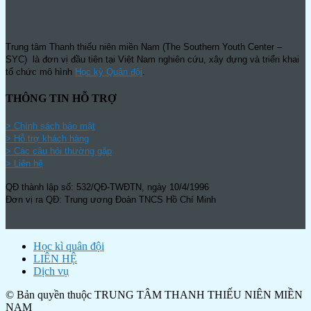
Trung tâm Thanh thiếu niên miền Nam (The Southern Youth Center –
SYC) là đơn vị đầu tiên tại Việt Nam nghiên cứu, xây dựng và triển khai
tổ chức mô hình
Học kỳ Quân đội
.
THÔNG TIN HỖ TRỢ
>
Chính sách bảo mật
> Hỗ trợ khách hàng
> Các câu hỏi thường gặp
> Liên hệ
QĐ thành lập số: 532/QĐ-TWĐTN, ngày 10/4/1996
Đơn vị ra QĐ: Trung ương Đoàn TNCS Hồ Chí Minh
Học kì quân đội
LIÊN HỆ
Dịch vụ
© Bản quyền thuộc TRUNG TÂM THANH THIẾU NIÊN MIỀN
NAM