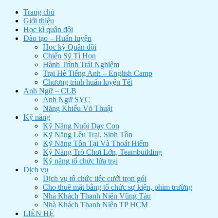
Trang chủ
Giới thiệu
Học kì quân đội
Đào tạo – Huấn luyện
Học kỳ Quân đội
Chiến Sỹ Tí Hon
Hành Trình Trải Nghiệm
Trại Hè Tiếng Anh – English Camp
Chương trình huấn luyện Tết
Anh Ngữ – CLB
Anh Ngữ SYC
Năng Khiếu Võ Thuật
Kỹ năng
Kỹ Năng Nuôi Dạy Con
Kỹ Năng Lều Trại, Sinh Tồn
Kỹ Năng Tồn Tại Và Thoát Hiểm
Kỹ Năng Trò Chơi Lớn, Teambuilding
Kỹ năng tổ chức lửa trại
Dịch vụ
Dịch vụ tổ chức tiệc cưới trọn gói
Cho thuê mặt bằng tổ chức sự kiện, phim trường
Nhà Khách Thanh Niên Vũng Tàu
Nhà Khách Thanh Niên TP HCM
LIÊN HỆ