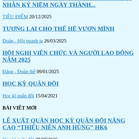
NHÂN KỶ NIỆM NGÀY THÀNH...
TIÊU ĐIỂM
20/12/2025
TƯƠNG LAI CHO THẾ HỆ VƯƠN MÌNH
Đoàn - Hội quanh ta
26/03/2025
HỘI NGHỊ VIÊN CHỨC VÀ NGƯỜI LAO ĐỘNG
NĂM 2025
Đảng - Đoàn thể
09/01/2025
HỌC KỲ QUÂN ĐỘI
Học kì quân đội
15/04/2021
BÀI VIẾT MỚI
LỄ XUẤT QUÂN HỌC KỲ QUÂN ĐỘI NÂNG
CAO “THIẾU NIÊN ANH HÙNG” HK6