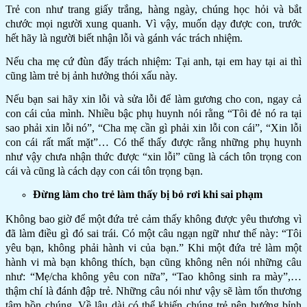
Trẻ con như trang giấy trắng, hàng ngày, chúng học hỏi và bắt
chước mọi người xung quanh. Vì vậy, muốn dạy được con, trước
hết hãy là người biết nhận lỗi và gánh vác trách nhiệm.
Nếu cha mẹ cứ đùn đẩy trách nhiệm: Tại anh, tại em hay tại ai thì
cũng làm trẻ bị ảnh hưởng thói xấu này.
Nếu bạn sai hãy xin lỗi và sửa lỗi để làm gương cho con, ngay cả
con cái của mình. Nhiều bậc phụ huynh nói rằng “Tôi đẻ nó ra tại
sao phải xin lỗi nó”, “Cha mẹ cần gì phải xin lỗi con cái”, “Xin lỗi
con cái rất mất mặt”… Có thể thấy được rằng những phụ huynh
như vậy chưa nhận thức được “xin lỗi” cũng là cách tôn trọng con
cái và cũng là cách dạy con cái tôn trọng bạn.
Đừng làm cho trẻ làm thấy bị bỏ rơi khi sai phạm
Không bao giờ để một đứa trẻ cảm thấy không được yêu thương vì
đã làm điều gì đó sai trái. Có một câu ngạn ngữ như thế này: “Tôi
yêu bạn, không phải hành vi của bạn.” Khi một đứa trẻ làm một
hành vi mà bạn không thích, bạn cũng không nên nói những câu
như: “Mẹ/cha không yêu con nữa”, “Tao không sinh ra mày”,…
thậm chí là đánh đập trẻ. Những câu nói như vậy sẽ làm tổn thương
tâm hồn chúng. Về lâu dài có thể khiến chúng trẻ nên bướng bỉnh