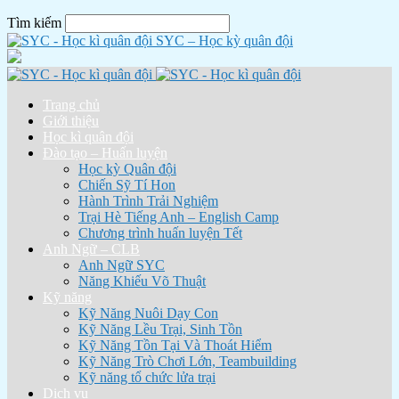
Tìm kiếm
SYC – Học kỳ quân đội
Trang chủ
Giới thiệu
Học kì quân đội
Đào tạo – Huấn luyện
Học kỳ Quân đội
Chiến Sỹ Tí Hon
Hành Trình Trải Nghiệm
Trại Hè Tiếng Anh – English Camp
Chương trình huấn luyện Tết
Anh Ngữ – CLB
Anh Ngữ SYC
Năng Khiếu Võ Thuật
Kỹ năng
Kỹ Năng Nuôi Dạy Con
Kỹ Năng Lều Trại, Sinh Tồn
Kỹ Năng Tồn Tại Và Thoát Hiểm
Kỹ Năng Trò Chơi Lớn, Teambuilding
Kỹ năng tổ chức lửa trại
Dịch vụ