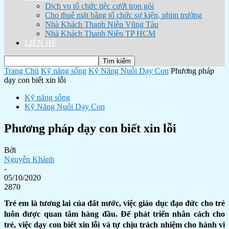
Dịch vụ tổ chức tiệc cưới trọn gói
Cho thuê mặt bằng tổ chức sự kiện, phim trường
Nhà Khách Thanh Niên Vũng Tàu
Nhà Khách Thanh Niên TP HCM
LIÊN HỆ
Trang Chủ
Kỹ năng sống
Kỹ Năng Nuôi Dạy Con
Phương pháp
dạy con biết xin lỗi
Kỹ năng sống
Kỹ Năng Nuôi Dạy Con
Phương pháp dạy con biết xin lỗi
Bởi
Nguyễn Khánh
-
05/10/2020
2870
Trẻ em là tương lai của đất nước, việc giáo dục đạo đức cho trẻ
luôn được quan tâm hàng đầu. Để phát triển nhân cách cho
trẻ, việc dạy con biết xin lỗi và tự chịu trách nhiệm cho hành vi