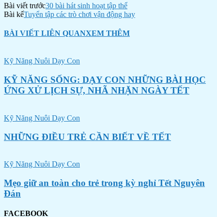
Bài viết trước
30 bài hát sinh hoạt tập thể
Bài kế
Tuyển tập các trò chơi vận động hay
BÀI VIẾT LIÊN QUAN
XEM THÊM
Kỹ Năng Nuôi Dạy Con
KỸ NĂNG SỐNG: DẠY CON NHỮNG BÀI HỌC
ỨNG XỬ LỊCH SỰ, NHÃ NHẶN NGÀY TẾT
Kỹ Năng Nuôi Dạy Con
NHỮNG ĐIỀU TRẺ CẦN BIẾT VỀ TẾT
Kỹ Năng Nuôi Dạy Con
Mẹo giữ an toàn cho trẻ trong kỳ nghỉ Tết Nguyên
Đán
FACEBOOK