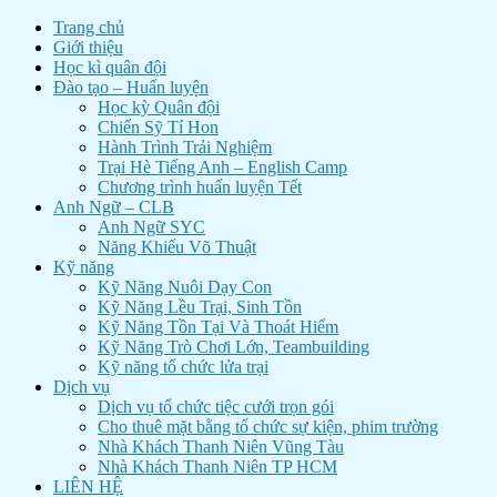
Trang chủ
Giới thiệu
Học kì quân đội
Đào tạo – Huấn luyện
Học kỳ Quân đội
Chiến Sỹ Tí Hon
Hành Trình Trải Nghiệm
Trại Hè Tiếng Anh – English Camp
Chương trình huấn luyện Tết
Anh Ngữ – CLB
Anh Ngữ SYC
Năng Khiếu Võ Thuật
Kỹ năng
Kỹ Năng Nuôi Dạy Con
Kỹ Năng Lều Trại, Sinh Tồn
Kỹ Năng Tồn Tại Và Thoát Hiểm
Kỹ Năng Trò Chơi Lớn, Teambuilding
Kỹ năng tổ chức lửa trại
Dịch vụ
Dịch vụ tổ chức tiệc cưới trọn gói
Cho thuê mặt bằng tổ chức sự kiện, phim trường
Nhà Khách Thanh Niên Vũng Tàu
Nhà Khách Thanh Niên TP HCM
LIÊN HỆ