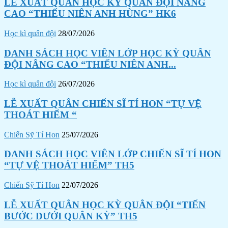
LỄ XUẤT QUÂN HỌC KỲ QUÂN ĐỘI NÂNG
CAO “THIẾU NIÊN ANH HÙNG” HK6
Học kì quân đội
28/07/2026
DANH SÁCH HỌC VIÊN LỚP HỌC KỲ QUÂN
ĐỘI NÂNG CAO “THIẾU NIÊN ANH...
Học kì quân đội
26/07/2026
LỄ XUẤT QUÂN CHIẾN SĨ TÍ HON “TỰ VỆ
THOÁT HIỂM “
Chiến Sỹ Tí Hon
25/07/2026
DANH SÁCH HỌC VIÊN LỚP CHIẾN SĨ TÍ HON
“TỰ VỆ THOÁT HIỂM” TH5
Chiến Sỹ Tí Hon
22/07/2026
LỄ XUẤT QUÂN HỌC KỲ QUÂN ĐỘI “TIẾN
BƯỚC DƯỚI QUÂN KỲ” TH5