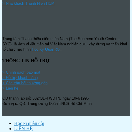
>
Nhà khách Thanh Niên HCM
Trung tâm Thanh thiếu niên miền Nam (The Southern Youth Center –
SYC) là đơn vị đầu tiên tại Việt Nam nghiên cứu, xây dựng và triển khai
tổ chức mô hình
Học kỳ Quân đội
.
THÔNG TIN HỖ TRỢ
>
Chính sách bảo mật
> Hỗ trợ khách hàng
> Các câu hỏi thường gặp
> Liên hệ
QĐ thành lập số: 532/QĐ-TWĐTN, ngày 10/4/1996
Đơn vị ra QĐ: Trung ương Đoàn TNCS Hồ Chí Minh
Học kì quân đội
LIÊN HỆ