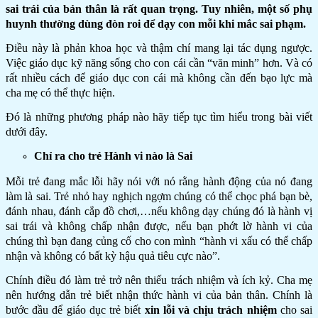
sai trái của bản thân là rất quan trọng. Tuy nhiên, một số phụ
huynh thường dùng đòn roi để dạy con mỗi khi mắc sai phạm.
Điều này là phản khoa học và thậm chí mang lại tác dụng ngược.
Việc giáo dục kỹ năng sống cho con cái cần “văn minh” hơn. Và có
rất nhiều cách để giáo dục con cái mà không cần đến bạo lực mà
cha mẹ có thể thực hiện.
Đó là những phương pháp nào hãy tiếp tục tìm hiểu trong bài viết
dưới đây.
Chỉ ra cho trẻ Hành vi nào là Sai
Mỗi trẻ đang mắc lỗi hãy nói với nó rằng hành động của nó đang
làm là sai. Trẻ nhỏ hay nghịch ngợm chúng có thể chọc phá bạn bè,
đánh nhau, đánh cắp đồ chơi,…nếu không dạy chúng đó là hành vị
sai trái và không chấp nhận được, nếu bạn phớt lờ hành vi của
chúng thì bạn đang củng cố cho con mình “hành vi xấu có thể chấp
nhận và không có bất kỳ hậu quả tiêu cực nào”.
Chính điều đó làm trẻ trở nên thiếu trách nhiệm và ích kỷ. Cha mẹ
nên hướng dẫn trẻ biết nhận thức hành vi của bản thân. Chính là
bước đầu để giáo dục trẻ biết
xin lỗi và chịu trách nhiệm
cho sai