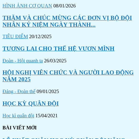
HÌNH ẢNH CƠ QUAN
08/01/2026
THĂM VÀ CHÚC MỪNG CÁC ĐƠN VỊ BỘ ĐỘI
NHÂN KỶ NIỆM NGÀY THÀNH...
TIÊU ĐIỂM
20/12/2025
TƯƠNG LAI CHO THẾ HỆ VƯƠN MÌNH
Đoàn - Hội quanh ta
26/03/2025
HỘI NGHỊ VIÊN CHỨC VÀ NGƯỜI LAO ĐỘNG
NĂM 2025
Đảng - Đoàn thể
09/01/2025
HỌC KỲ QUÂN ĐỘI
Học kì quân đội
15/04/2021
BÀI VIẾT MỚI