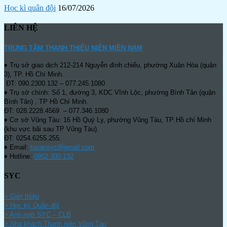
Học kì quân đội
16/07/2026
LIÊN HỆ
TRUNG TÂM THANH THIẾU NIÊN MIỀN NAM
♦ Trụ sở giao dịch 212-214 Nguyễn đình chiểu, phường Xuân Hòa (quận
3), TP. Hồ Chí Minh.
ĐT: 090.2300.132 – 077.245.1080
♦ Trụ sở chính: Số 1, đường 3, KDC Vĩnh Lộc, phường Bình Tân (quận
Bình Tân) , TP Hồ Chí Minh.
ĐT: 028.2228.4569 – 077.346.1080
♦ Cơ sở Vũng Tàu: 16 Hồ Quý Ly, phường Vũng Tàu, TP Hồ chí Minh
(khu vực bãi sau TP Vũng Tàu).
ĐT: 0254.6255.255.
♦ Email:
tuvansyc@gmail.com
♦ Hotline:
0902 300 132
SYC
> Giới thiệu
> Học kỳ Quân đội
>
Anh ngữ SYC – CLB
>
Nhà khách Thanh niên Vũng Tàu