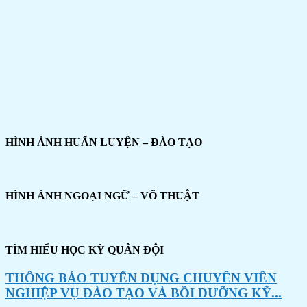
HÌNH ẢNH HUẤN LUYỆN – ĐÀO TẠO
HÌNH ẢNH NGOẠI NGỮ – VÕ THUẬT
TÌM HIỂU HỌC KỲ QUÂN ĐỘI
THÔNG BÁO TUYỂN DỤNG CHUYÊN VIÊN
NGHIỆP VỤ ĐÀO TẠO VÀ BỒI DƯỠNG KỸ...