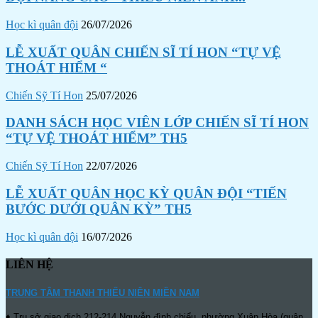
Học kì quân đội
26/07/2026
LỄ XUẤT QUÂN CHIẾN SĨ TÍ HON “TỰ VỆ
THOÁT HIỂM “
Chiến Sỹ Tí Hon
25/07/2026
DANH SÁCH HỌC VIÊN LỚP CHIẾN SĨ TÍ HON
“TỰ VỆ THOÁT HIỂM” TH5
Chiến Sỹ Tí Hon
22/07/2026
LỄ XUẤT QUÂN HỌC KỲ QUÂN ĐỘI “TIẾN
BƯỚC DƯỚI QUÂN KỲ” TH5
Học kì quân đội
16/07/2026
LIÊN HỆ
TRUNG TÂM THANH THIẾU NIÊN MIỀN NAM
♦ Trụ sở giao dịch 212-214 Nguyễn đình chiểu, phường Xuân Hòa (quận