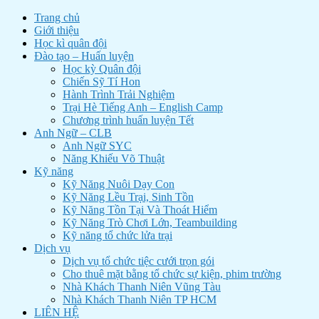
Trang chủ
Giới thiệu
Học kì quân đội
Đào tạo – Huấn luyện
Học kỳ Quân đội
Chiến Sỹ Tí Hon
Hành Trình Trải Nghiệm
Trại Hè Tiếng Anh – English Camp
Chương trình huấn luyện Tết
Anh Ngữ – CLB
Anh Ngữ SYC
Năng Khiếu Võ Thuật
Kỹ năng
Kỹ Năng Nuôi Dạy Con
Kỹ Năng Lều Trại, Sinh Tồn
Kỹ Năng Tồn Tại Và Thoát Hiểm
Kỹ Năng Trò Chơi Lớn, Teambuilding
Kỹ năng tổ chức lửa trại
Dịch vụ
Dịch vụ tổ chức tiệc cưới trọn gói
Cho thuê mặt bằng tổ chức sự kiện, phim trường
Nhà Khách Thanh Niên Vũng Tàu
Nhà Khách Thanh Niên TP HCM
LIÊN HỆ