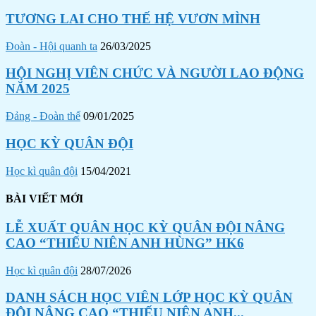
TƯƠNG LAI CHO THẾ HỆ VƯƠN MÌNH
Đoàn - Hội quanh ta
26/03/2025
HỘI NGHỊ VIÊN CHỨC VÀ NGƯỜI LAO ĐỘNG
NĂM 2025
Đảng - Đoàn thể
09/01/2025
HỌC KỲ QUÂN ĐỘI
Học kì quân đội
15/04/2021
BÀI VIẾT MỚI
LỄ XUẤT QUÂN HỌC KỲ QUÂN ĐỘI NÂNG
CAO “THIẾU NIÊN ANH HÙNG” HK6
Học kì quân đội
28/07/2026
DANH SÁCH HỌC VIÊN LỚP HỌC KỲ QUÂN
ĐỘI NÂNG CAO “THIẾU NIÊN ANH...