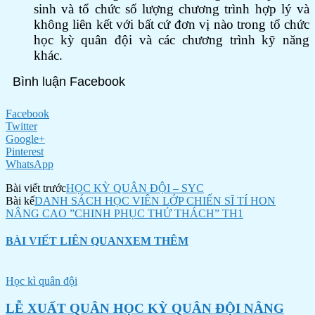
sinh và tổ chức số lượng chương trình hợp lý và
không liên kết với bất cứ đơn vị nào trong tổ chức
học kỳ quân đội và các chương trình kỹ năng
khác.
Bình luận Facebook
Facebook
Twitter
Google+
Pinterest
WhatsApp
Bài viết trước
HỌC KỲ QUÂN ĐỘI – SYC
Bài kế
DANH SÁCH HỌC VIÊN LỚP CHIẾN SĨ TÍ HON
NÂNG CAO ”CHINH PHỤC THỬ THÁCH” TH1
BÀI VIẾT LIÊN QUAN
XEM THÊM
Học kì quân đội
LỄ XUẤT QUÂN HỌC KỲ QUÂN ĐỘI NÂNG