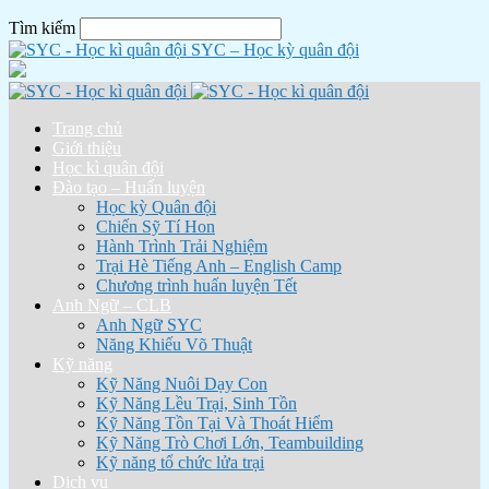
Tìm kiếm
SYC – Học kỳ quân đội
Trang chủ
Giới thiệu
Học kì quân đội
Đào tạo – Huấn luyện
Học kỳ Quân đội
Chiến Sỹ Tí Hon
Hành Trình Trải Nghiệm
Trại Hè Tiếng Anh – English Camp
Chương trình huấn luyện Tết
Anh Ngữ – CLB
Anh Ngữ SYC
Năng Khiếu Võ Thuật
Kỹ năng
Kỹ Năng Nuôi Dạy Con
Kỹ Năng Lều Trại, Sinh Tồn
Kỹ Năng Tồn Tại Và Thoát Hiểm
Kỹ Năng Trò Chơi Lớn, Teambuilding
Kỹ năng tổ chức lửa trại
Dịch vụ