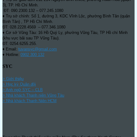
3), TP. Hồ Chí Minh.
ĐT: 090.2300.132 – 077.245.1080
♦ Trụ sở chính: Số 1, đường 3, KDC Vĩnh Lộc, phường Bình Tân (quận
Bình Tân) , TP Hồ Chí Minh.
ĐT: 028.2228.4569 – 077.346.1080
♦ Cơ sở Vũng Tàu: 16 Hồ Quý Ly, phường Vũng Tàu, TP Hồ chí Minh
(khu vực bãi sau TP Vũng Tàu).
ĐT: 0254.6255.255.
♦ Email:
tuvansyc@gmail.com
♦ Hotline:
0902 300 132
SYC
> Giới thiệu
> Học kỳ Quân đội
>
Anh ngữ SYC – CLB
>
Nhà khách Thanh niên Vũng Tàu
>
Nhà khách Thanh Niên HCM