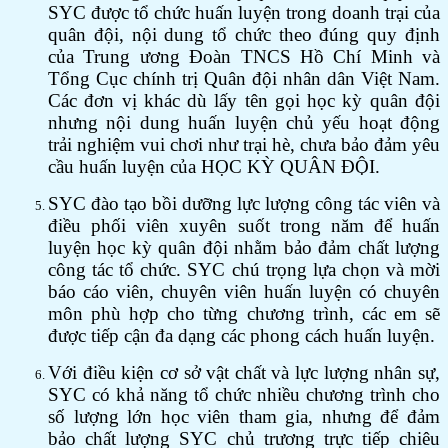
SYC được tổ chức huấn luyện trong doanh trại của
quân đội, nội dung tổ chức theo đúng quy định
của Trung ương Đoàn TNCS Hồ Chí Minh và
Tổng Cục chính trị Quân đội nhân dân Việt Nam.
Các đơn vị khác dù lấy tên gọi học kỳ quân đội
nhưng nội dung huấn luyện chủ yếu hoạt động
trải nghiệm vui chơi như trại hè, chưa bảo đảm yêu
cầu huấn luyện của HỌC KỲ QUÂN ĐỘI.
SYC đào tạo bồi dưỡng lực lượng công tác viên và
điều phối viên xuyên suốt trong năm để huấn
luyện học kỳ quân đội nhằm bảo đảm chất lượng
công tác tổ chức. SYC chú trọng lựa chọn và mời
báo cáo viên, chuyên viên huấn luyện có chuyên
môn phù hợp cho từng chương trình, các em sẽ
được tiếp cận đa dạng các phong cách huấn luyện.
Với điều kiện cơ sở vật chất và lực lượng nhân sự,
SYC có khả năng tổ chức nhiều chương trình cho
số lượng lớn học viên tham gia, nhưng để đảm
bảo chất lượng SYC chủ trương trực tiếp chiêu