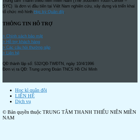
Trung tâm Thanh thiếu niên miền Nam (The Southern Youth Center –
SYC) là đơn vị đầu tiên tại Việt Nam nghiên cứu, xây dựng và triển khai
tổ chức mô hình
Học kỳ Quân đội
.
THÔNG TIN HỖ TRỢ
>
Chính sách bảo mật
> Hỗ trợ khách hàng
> Các câu hỏi thường gặp
> Liên hệ
QĐ thành lập số: 532/QĐ-TWĐTN, ngày 10/4/1996
Đơn vị ra QĐ: Trung ương Đoàn TNCS Hồ Chí Minh
Học kì quân đội
LIÊN HỆ
Dịch vụ
© Bản quyền thuộc TRUNG TÂM THANH THIẾU NIÊN MIỀN
NAM