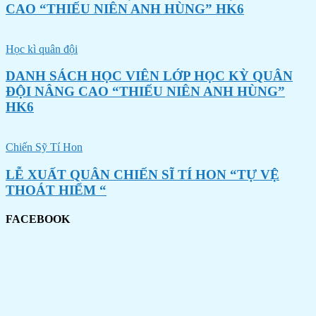
CAO “THIẾU NIÊN ANH HÙNG” HK6
Học kì quân đội
DANH SÁCH HỌC VIÊN LỚP HỌC KỲ QUÂN
ĐỘI NÂNG CAO “THIẾU NIÊN ANH HÙNG”
HK6
Chiến Sỹ Tí Hon
LỄ XUẤT QUÂN CHIẾN SĨ TÍ HON “TỰ VỆ
THOÁT HIỂM “
FACEBOOK