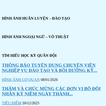
HÌNH ẢNH HUẤN LUYỆN – ĐÀO TẠO
HÌNH ẢNH NGOẠI NGỮ – VÕ THUẬT
TÌM HIỂU HỌC KỲ QUÂN ĐỘI
THÔNG BÁO TUYỂN DỤNG CHUYÊN VIÊN
NGHIỆP VỤ ĐÀO TẠO VÀ BỒI DƯỠNG KỸ...
HÌNH ẢNH CƠ QUAN
08/01/2026
THĂM VÀ CHÚC MỪNG CÁC ĐƠN VỊ BỘ ĐỘI
NHÂN KỶ NIỆM NGÀY THÀNH...
TIÊU ĐIỂM
20/12/2025