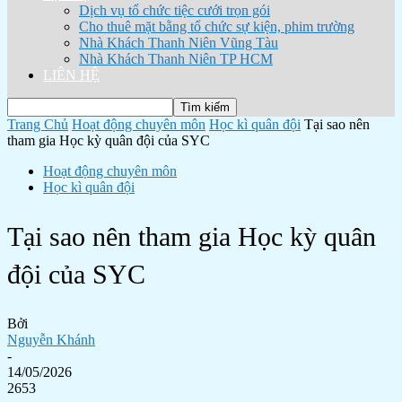
Dịch vụ tổ chức tiệc cưới trọn gói
Cho thuê mặt bằng tổ chức sự kiện, phim trường
Nhà Khách Thanh Niên Vũng Tàu
Nhà Khách Thanh Niên TP HCM
LIÊN HỆ
Trang Chủ
Hoạt động chuyên môn
Học kì quân đội
Tại sao nên
tham gia Học kỳ quân đội của SYC
Hoạt động chuyên môn
Học kì quân đội
Tại sao nên tham gia Học kỳ quân
đội của SYC
Bởi
Nguyễn Khánh
-
14/05/2026
2653