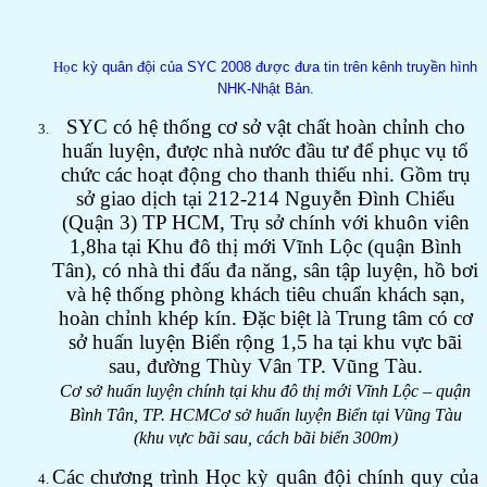
Họ
c kỳ quân đội của SYC 2008 được đưa tin trên kênh truyền hình
NHK-Nhật Bản.
SYC có hệ thống cơ sở vật chất hoàn chỉnh cho
huấn luyện, được nhà nước đầu tư để phục vụ tổ
chức các hoạt động cho thanh thiếu nhi. Gồm trụ
sở giao dịch tại 212-214 Nguyễn Đình Chiểu
(Quận 3) TP HCM, Trụ sở chính với khuôn viên
1,8ha tại Khu đô thị mới Vĩnh Lộc (quận Bình
Tân), có nhà thi đấu đa năng, sân tập luyện, hồ bơi
và hệ thống phòng khách tiêu chuẩn khách sạn,
hoàn chỉnh khép kín. Đặc biệt là Trung tâm có cơ
sở huấn luyện Biển rộng 1,5 ha tại khu vực bãi
sau, đường Thùy Vân TP. Vũng Tàu.
Cơ sở huấn luyện chính tại khu đô thị mới Vĩnh Lộc – quận
Bình Tân, TP. HCM
Cơ sở huấn luyện Biển tại Vũng Tàu
(khu vực bãi sau, cách bãi biển 300m)
Các chương trình Học kỳ quân đội chính quy của