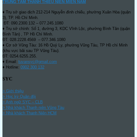
TRUNG TÂM THANH THIẾU NIÊN MIỀN NAM
♦ Trụ sở giao dịch 212-214 Nguyễn đình chiểu, phường Xuân Hòa (quận
3), TP. Hồ Chí Minh.
ĐT: 090.2300.132 – 077.245.1080
♦ Trụ sở chính: Số 1, đường 3, KDC Vĩnh Lộc, phường Bình Tân (quận
Bình Tân) , TP Hồ Chí Minh.
ĐT: 028.2228.4569 – 077.346.1080
♦ Cơ sở Vũng Tàu: 16 Hồ Quý Ly, phường Vũng Tàu, TP Hồ chí Minh
(khu vực bãi sau TP Vũng Tàu).
ĐT: 0254.6255.255.
♦ Email:
tuvansyc@gmail.com
♦ Hotline:
0902 300 132
SYC
> Giới thiệu
> Học kỳ Quân đội
>
Anh ngữ SYC – CLB
>
Nhà khách Thanh niên Vũng Tàu
>
Nhà khách Thanh Niên HCM