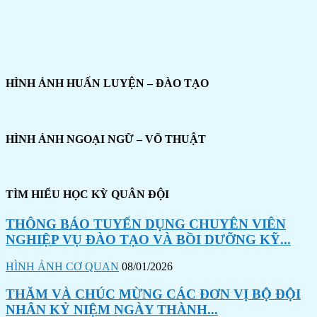
HÌNH ẢNH HUẤN LUYỆN – ĐÀO TẠO
HÌNH ẢNH NGOẠI NGỮ – VÕ THUẬT
TÌM HIỂU HỌC KỲ QUÂN ĐỘI
THÔNG BÁO TUYỂN DỤNG CHUYÊN VIÊN
NGHIỆP VỤ ĐÀO TẠO VÀ BỒI DƯỠNG KỸ...
HÌNH ẢNH CƠ QUAN
08/01/2026
THĂM VÀ CHÚC MỪNG CÁC ĐƠN VỊ BỘ ĐỘI
NHÂN KỶ NIỆM NGÀY THÀNH...