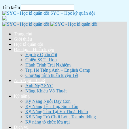
Tìm kiếm
SYC – Học kỳ quân đội
Trang chủ
Giới thiệu
Học kì quân đội
Đào tạo – Huấn luyện
Học kỳ Quân đội
Chiến Sỹ Tí Hon
Hành Trình Trải Nghiệm
Trại Hè Tiếng Anh – English Camp
Chương trình huấn luyện Tết
Anh Ngữ – CLB
Anh Ngữ SYC
Năng Khiếu Võ Thuật
Kỹ năng
Kỹ Năng Nuôi Dạy Con
Kỹ Năng Lều Trại, Sinh Tồn
Kỹ Năng Tồn Tại Và Thoát Hiểm
Kỹ Năng Trò Chơi Lớn, Teambuilding
Kỹ năng tổ chức lửa trại
Dịch vụ