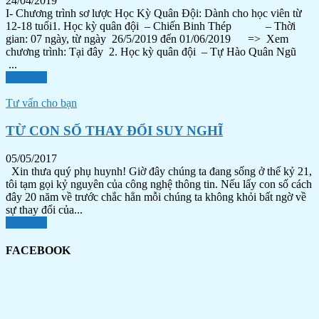
24/04/2019
I- Chương trình sơ lược Học Kỳ Quân Đội: Dành cho học viên từ
12-18 tuổi1. Học kỳ quân đội – Chiến Binh Thép – Thời
gian: 07 ngày, từ ngày 26/5/2019 đến 01/06/2019 => Xem
chương trình: Tại đây 2. Học kỳ quân đội – Tự Hào Quân Ngũ
...
Xem tiếp
Tư vấn cho bạn
TỪ CON SỐ THAY ĐỔI SUY NGHĨ
05/05/2017
Xin thưa quý phụ huynh! Giờ đây chúng ta đang sống ở thế kỷ 21,
tôi tạm gọi kỷ nguyên của công nghệ thông tin. Nếu lấy con số cách
đây 20 năm về trước chắc hẳn mỗi chúng ta không khỏi bất ngờ về
sự thay đổi của...
Xem tiếp
FACEBOOK