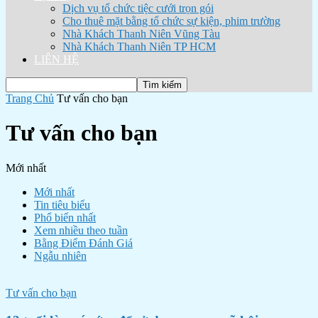
Dịch vụ tổ chức tiệc cưới trọn gói
Cho thuê mặt bằng tổ chức sự kiện, phim trường
Nhà Khách Thanh Niên Vũng Tàu
Nhà Khách Thanh Niên TP HCM
LIÊN HỆ
Trang Chủ
Tư vấn cho bạn
Tư vấn cho bạn
Mới nhất
Mới nhất
Tin tiêu biểu
Phổ biến nhất
Xem nhiều theo tuần
Bằng Điểm Đánh Giá
Ngẫu nhiên
Tư vấn cho bạn