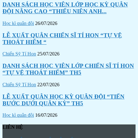
DANH SÁCH HỌC VIÊN LỚP HỌC KỲ QUÂN
ĐỘI NÂNG CAO “THIẾU NIÊN ANH...
Học kì quân đội
26/07/2026
LỄ XUẤT QUÂN CHIẾN SĨ TÍ HON “TỰ VỆ
THOÁT HIỂM “
Chiến Sỹ Tí Hon
25/07/2026
DANH SÁCH HỌC VIÊN LỚP CHIẾN SĨ TÍ HON
“TỰ VỆ THOÁT HIỂM” TH5
Chiến Sỹ Tí Hon
22/07/2026
LỄ XUẤT QUÂN HỌC KỲ QUÂN ĐỘI “TIẾN
BƯỚC DƯỚI QUÂN KỲ” TH5
Học kì quân đội
16/07/2026
LIÊN HỆ