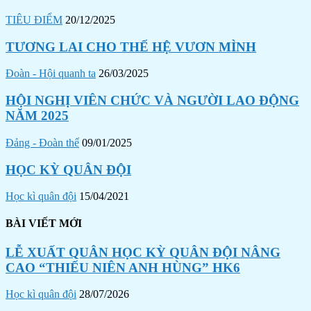
TIÊU ĐIỂM
20/12/2025
TƯƠNG LAI CHO THẾ HỆ VƯƠN MÌNH
Đoàn - Hội quanh ta
26/03/2025
HỘI NGHỊ VIÊN CHỨC VÀ NGƯỜI LAO ĐỘNG
NĂM 2025
Đảng - Đoàn thể
09/01/2025
HỌC KỲ QUÂN ĐỘI
Học kì quân đội
15/04/2021
BÀI VIẾT MỚI
LỄ XUẤT QUÂN HỌC KỲ QUÂN ĐỘI NÂNG
CAO “THIẾU NIÊN ANH HÙNG” HK6
Học kì quân đội
28/07/2026