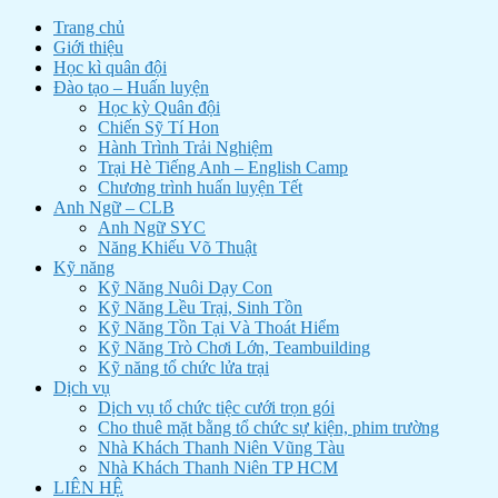
Trang chủ
Giới thiệu
Học kì quân đội
Đào tạo – Huấn luyện
Học kỳ Quân đội
Chiến Sỹ Tí Hon
Hành Trình Trải Nghiệm
Trại Hè Tiếng Anh – English Camp
Chương trình huấn luyện Tết
Anh Ngữ – CLB
Anh Ngữ SYC
Năng Khiếu Võ Thuật
Kỹ năng
Kỹ Năng Nuôi Dạy Con
Kỹ Năng Lều Trại, Sinh Tồn
Kỹ Năng Tồn Tại Và Thoát Hiểm
Kỹ Năng Trò Chơi Lớn, Teambuilding
Kỹ năng tổ chức lửa trại
Dịch vụ
Dịch vụ tổ chức tiệc cưới trọn gói
Cho thuê mặt bằng tổ chức sự kiện, phim trường
Nhà Khách Thanh Niên Vũng Tàu
Nhà Khách Thanh Niên TP HCM
LIÊN HỆ