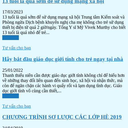
13 tuổi là quá sớm để sử dụng mạng xã hội
17/03/2023
13 tuổi là quá sớm để sử dụng mạng xã hội Trung tâm Kiểm soát và
Phòng ngừa Dịch bệnh khuyến nghị cha mẹ không cho trẻ sử dụng
thiết bị điện tử quá 2 giờ/ngày. Tổng Y sĩ Mỹ Vivek Murthy cho biết
13 tuổi là quá nhỏ để trẻ...
Xem tiếp
Tư vấn cho bạn
Hãy bắt đầu giáo dục giới tính cho trẻ ngay tại nhà
25/01/2022
Thanh thiếu niên cần được giáo dục giới tính không chỉ để hiểu hơn
về những thay đổi liên quan đến sinh học, xã hội và nhận thức, mà
còn để ngăn chặn các hành vi quấy rối và lạm dụng tình dục. Giáo
dục giới tính vô cùng cần thiết,...
Xem tiếp
Tư vấn cho bạn
CHƯƠNG TRÌNH SƠ LƯỢC CÁC LỚP HÈ 2019