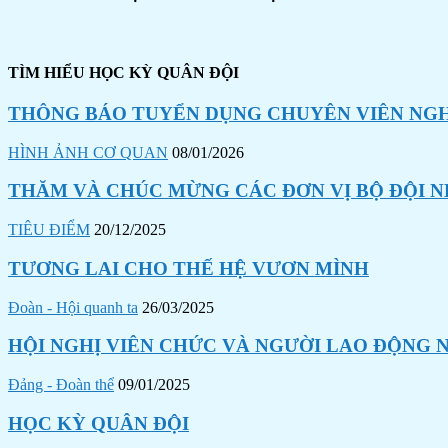
TÌM HIỂU HỌC KỲ QUÂN ĐỘI
THÔNG BÁO TUYỂN DỤNG CHUYÊN VIÊN NGHI
HÌNH ẢNH CƠ QUAN
08/01/2026
THĂM VÀ CHÚC MỪNG CÁC ĐƠN VỊ BỘ ĐỘI N
TIÊU ĐIỂM
20/12/2025
TƯƠNG LAI CHO THẾ HỆ VƯƠN MÌNH
Đoàn - Hội quanh ta
26/03/2025
HỘI NGHỊ VIÊN CHỨC VÀ NGƯỜI LAO ĐỘNG N
Đảng - Đoàn thể
09/01/2025
HỌC KỲ QUÂN ĐỘI