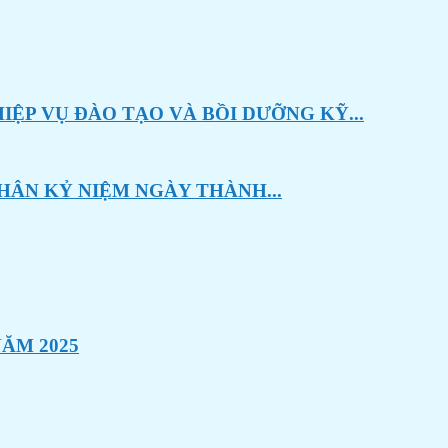
ỆP VỤ ĐÀO TẠO VÀ BỒI DƯỠNG KỸ...
HÂN KỶ NIỆM NGÀY THÀNH...
ĂM 2025