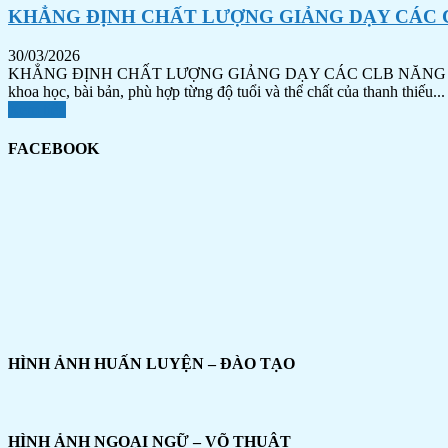
KHẲNG ĐỊNH CHẤT LƯỢNG GIẢNG DẠY CÁC 
30/03/2026
KHẲNG ĐỊNH CHẤT LƯỢNG GIẢNG DẠY CÁC CLB NĂNG KHIẾU VÕ T
khoa học, bài bản, phù hợp từng độ tuổi và thể chất của thanh thiếu...
Xem tiếp
FACEBOOK
HÌNH ẢNH HUẤN LUYỆN – ĐÀO TẠO
HÌNH ẢNH NGOẠI NGỮ – VÕ THUẬT