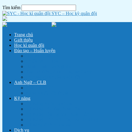
Tìm kiếm
SYC – Học kỳ quân đội
Trang chủ
Giới thiệu
Học kì quân đội
Đào tạo – Huấn luyện
Học kỳ Quân đội
Chiến Sỹ Tí Hon
Hành Trình Trải Nghiệm
Trại Hè Tiếng Anh – English Camp
Chương trình huấn luyện Tết
Anh Ngữ – CLB
Anh Ngữ SYC
Năng Khiếu Võ Thuật
Kỹ năng
Kỹ Năng Nuôi Dạy Con
Kỹ Năng Lều Trại, Sinh Tồn
Kỹ Năng Tồn Tại Và Thoát Hiểm
Kỹ Năng Trò Chơi Lớn, Teambuilding
Kỹ năng tổ chức lửa trại
Dịch vụ