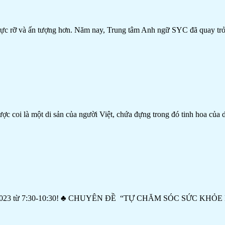
rỡ và ấn tượng hơn. Năm nay, Trung tâm Anh ngữ SYC đã quay trở l
c coi là một di sản của người Việt, chứa đựng trong đó tinh hoa của 
 26/02/2023 từ 7:30-10:30! ♣ CHUYÊN ĐỀ “TỰ CHĂM SÓC SỨC KHỎE BẢ