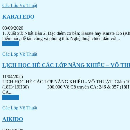
Các Lớp Võ Thuật
KARATEDO
03/09/2020
1. Xuất xứ: Nhật Bản 2. Đặc điểm cơ bản: Karate hay Karate-Do (K
hiểm hóc, dễ tấn công và phòng thủ. Nghệ thuật chiến đấu với...
Xem tiếp
Các Lớp Võ Thuật
LỊCH HỌC HÈ CÁC LỚP NĂNG KHIẾU – VÕ T
11/04/2025
LỊCH HỌC HÈ CÁC LỚP NĂNG KHIẾU - VÕ THUẬT Giảm 10% học 
(18H>19H30) 300.000 Võ Cổ truyền CA: 246 & 357 (18
CA...
Xem tiếp
Các Lớp Võ Thuật
AIKIDO