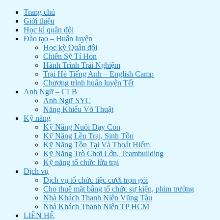
Trang chủ
Giới thiệu
Học kì quân đội
Đào tạo – Huấn luyện
Học kỳ Quân đội
Chiến Sỹ Tí Hon
Hành Trình Trải Nghiệm
Trại Hè Tiếng Anh – English Camp
Chương trình huấn luyện Tết
Anh Ngữ – CLB
Anh Ngữ SYC
Năng Khiếu Võ Thuật
Kỹ năng
Kỹ Năng Nuôi Dạy Con
Kỹ Năng Lều Trại, Sinh Tồn
Kỹ Năng Tồn Tại Và Thoát Hiểm
Kỹ Năng Trò Chơi Lớn, Teambuilding
Kỹ năng tổ chức lửa trại
Dịch vụ
Dịch vụ tổ chức tiệc cưới trọn gói
Cho thuê mặt bằng tổ chức sự kiện, phim trường
Nhà Khách Thanh Niên Vũng Tàu
Nhà Khách Thanh Niên TP HCM
LIÊN HỆ