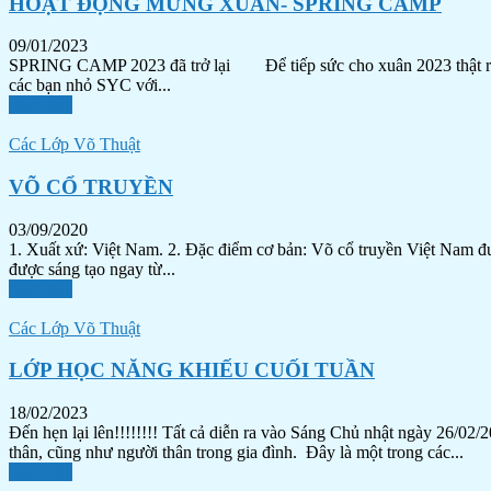
HOẠT ĐỘNG MỪNG XUÂN- SPRING CAMP
09/01/2023
SPRING CAMP 2023 đã trở lại Để tiếp sức cho xuân 2023 thật rực 
các bạn nhỏ SYC với...
Xem tiếp
Các Lớp Võ Thuật
VÕ CỔ TRUYỀN
03/09/2020
1. Xuất xứ: Việt Nam. 2. Đặc điểm cơ bản: Võ cổ truyền Việt Nam đượ
được sáng tạo ngay từ...
Xem tiếp
Các Lớp Võ Thuật
LỚP HỌC NĂNG KHIẾU CUỐI TUẦN
18/02/2023
Đến hẹn lại lên!!!!!!!! Tất cả diễn ra vào Sáng Chủ nhật ngày
thân, cũng như người thân trong gia đình. Đây là một trong các...
Xem tiếp