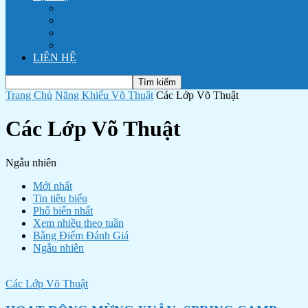
Dịch vụ tổ chức tiệc cưới trọn gói
Cho thuê mặt bằng tổ chức sự kiện, phim trường
Nhà Khách Thanh Niên Vũng Tàu
Nhà Khách Thanh Niên TP HCM
LIÊN HỆ
Trang Chủ
Năng Khiếu Võ Thuật
Các Lớp Võ Thuật
Các Lớp Võ Thuật
Ngẫu nhiên
Mới nhất
Tin tiêu biểu
Phổ biến nhất
Xem nhiều theo tuần
Bằng Điểm Đánh Giá
Ngẫu nhiên
Các Lớp Võ Thuật