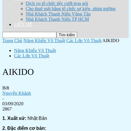
Dịch vụ tổ chức tiệc cưới trọn gói
Cho thuê mặt bằng tổ chức sự kiện, phim trường
Nhà Khách Thanh Niên Vũng Tàu
Nhà Khách Thanh Niên TP HCM
LIÊN HỆ
Trang Chủ
Năng Khiếu Võ Thuật
Các Lớp Võ Thuật
AIKIDO
Năng Khiếu Võ Thuật
Các Lớp Võ Thuật
AIKIDO
Bởi
Nguyễn Khánh
-
03/09/2020
2867
1. Xuất xứ:
Nhật Bản
2. Đặc điểm cơ bản: