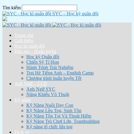
Tìm kiếm
SYC – Học kỳ quân đội
Trang chủ
Giới thiệu
Học kì quân đội
Đào tạo – Huấn luyện
Học kỳ Quân đội
Chiến Sỹ Tí Hon
Hành Trình Trải Nghiệm
Trại Hè Tiếng Anh – English Camp
Chương trình huấn luyện Tết
Anh Ngữ – CLB
Anh Ngữ SYC
Năng Khiếu Võ Thuật
Kỹ năng
Kỹ Năng Nuôi Dạy Con
Kỹ Năng Lều Trại, Sinh Tồn
Kỹ Năng Tồn Tại Và Thoát Hiểm
Kỹ Năng Trò Chơi Lớn, Teambuilding
Kỹ năng tổ chức lửa trại
Dịch vụ