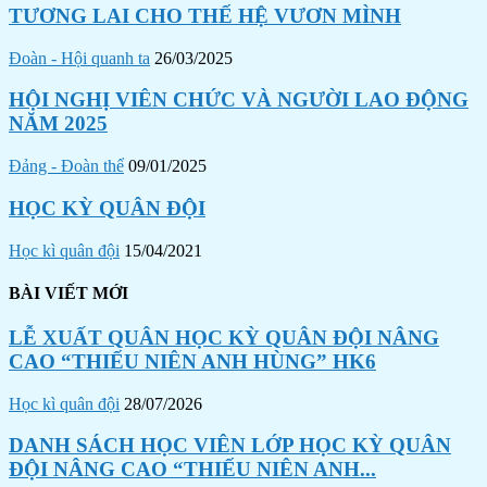
TƯƠNG LAI CHO THẾ HỆ VƯƠN MÌNH
Đoàn - Hội quanh ta
26/03/2025
HỘI NGHỊ VIÊN CHỨC VÀ NGƯỜI LAO ĐỘNG
NĂM 2025
Đảng - Đoàn thể
09/01/2025
HỌC KỲ QUÂN ĐỘI
Học kì quân đội
15/04/2021
BÀI VIẾT MỚI
LỄ XUẤT QUÂN HỌC KỲ QUÂN ĐỘI NÂNG
CAO “THIẾU NIÊN ANH HÙNG” HK6
Học kì quân đội
28/07/2026
DANH SÁCH HỌC VIÊN LỚP HỌC KỲ QUÂN
ĐỘI NÂNG CAO “THIẾU NIÊN ANH...