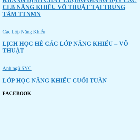
KHẲNG ĐỊNH CHẤT LƯỢNG GIẢNG DẠY CÁC
CLB NĂNG KHIẾU VÕ THUẬT TẠI TRUNG
TÂM TTNMN
Các Lớp Năng Khiếu
LỊCH HỌC HÈ CÁC LỚP NĂNG KHIẾU – VÕ
THUẬT
Anh ngữ SYC
LỚP HỌC NĂNG KHIẾU CUỐI TUẦN
FACEBOOK