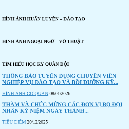
HÌNH ẢNH HUẤN LUYỆN – ĐÀO TẠO
HÌNH ẢNH NGOẠI NGỮ – VÕ THUẬT
TÌM HIỂU HỌC KỲ QUÂN ĐỘI
THÔNG BÁO TUYỂN DỤNG CHUYÊN VIÊN
NGHIỆP VỤ ĐÀO TẠO VÀ BỒI DƯỠNG KỸ...
HÌNH ẢNH CƠ QUAN
08/01/2026
THĂM VÀ CHÚC MỪNG CÁC ĐƠN VỊ BỘ ĐỘI
NHÂN KỶ NIỆM NGÀY THÀNH...
TIÊU ĐIỂM
20/12/2025