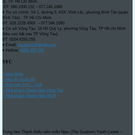
3), TP. Hồ Chí Minh.
ĐT: 090.2300.132 – 077.245.1080
♦ Trụ sở chính: Số 1, đường 3, KDC Vĩnh Lộc, phường Bình Tân (quận
Bình Tân) , TP Hồ Chí Minh.
ĐT: 028.2228.4569 – 077.346.1080
♦ Cơ sở Vũng Tàu: 16 Hồ Quý Ly, phường Vũng Tàu, TP Hồ chí Minh
(khu vực bãi sau TP Vũng Tàu).
ĐT: 0254.6255.255.
♦ Email:
tuvansyc@gmail.com
♦ Hotline:
0902 300 132
SYC
> Giới thiệu
> Học kỳ Quân đội
>
Anh ngữ SYC – CLB
>
Nhà khách Thanh niên Vũng Tàu
>
Nhà khách Thanh Niên HCM
Trung tâm Thanh thiếu niên miền Nam (The Southern Youth Center –