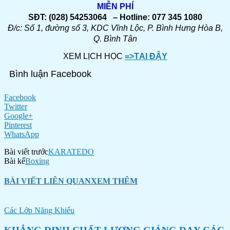
MIỄN PHÍ
SĐT: (028) 54253064 – Hotline: 077 345 1080
Đ/c: Số 1, đường số 3, KDC Vĩnh Lộc, P. Bình Hưng Hòa B,
Q. Bình Tân
XEM LỊCH HỌC
=>TẠI ĐẬY
Bình luận Facebook
Facebook
Twitter
Google+
Pinterest
WhatsApp
Bài viết trước
KARATEDO
Bài kế
Boxing
BÀI VIẾT LIÊN QUAN
XEM THÊM
Các Lớp Năng Khiếu