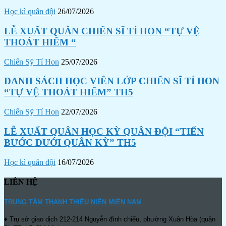
Học kì quân đội
26/07/2026
LỄ XUẤT QUÂN CHIẾN SĨ TÍ HON “TỰ VỆ
THOÁT HIỂM “
Chiến Sỹ Tí Hon
25/07/2026
DANH SÁCH HỌC VIÊN LỚP CHIẾN SĨ TÍ HON
“TỰ VỆ THOÁT HIỂM” TH5
Chiến Sỹ Tí Hon
22/07/2026
LỄ XUẤT QUÂN HỌC KỲ QUÂN ĐỘI “TIẾN
BƯỚC DƯỚI QUÂN KỲ” TH5
Học kì quân đội
16/07/2026
LIÊN HỆ
TRUNG TÂM THANH THIẾU NIÊN MIỀN NAM
♦ Trụ sở giao dịch 212-214 Nguyễn đình chiểu, phường Xuân Hòa (quận