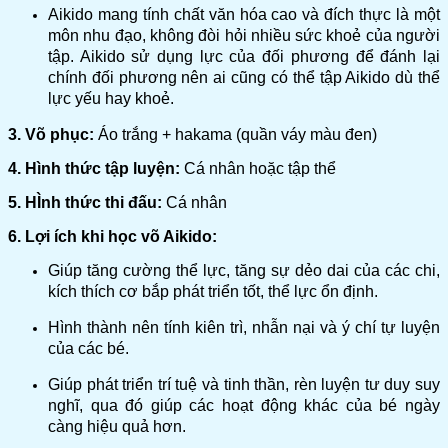
Aikido mang tính chất văn hóa cao và đích thực là một
môn nhu đạo, không đòi hỏi nhiều sức khoẻ của người
tập. Aikido sử dụng lực của đối phương để đánh lại
chính đối phương nên ai cũng có thể tập Aikido dù thể
lực yếu hay khoẻ.
3. Võ phục:
Áo trắng + hakama (quần váy màu đen)
4. Hình thức tập luyện:
Cá nhân hoặc tập thể
5. HÌnh thức thi đấu:
Cá nhân
6. Lợi ích khi học võ Aikido:
Giúp tăng cường thể lực, tăng sự dẻo dai của các chi,
kích thích cơ bắp phát triển tốt, thể lực ổn định.
Hình thành nên tính kiên trì, nhẫn nại và ý chí tự luyện
của các bé.
Giúp phát triển trí tuệ và tinh thần, rèn luyện tư duy suy
nghĩ, qua đó giúp các hoạt động khác của bé ngày
càng hiệu quả hơn.