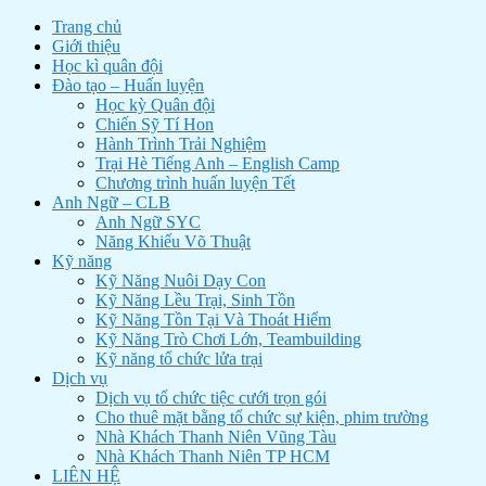
Trang chủ
Giới thiệu
Học kì quân đội
Đào tạo – Huấn luyện
Học kỳ Quân đội
Chiến Sỹ Tí Hon
Hành Trình Trải Nghiệm
Trại Hè Tiếng Anh – English Camp
Chương trình huấn luyện Tết
Anh Ngữ – CLB
Anh Ngữ SYC
Năng Khiếu Võ Thuật
Kỹ năng
Kỹ Năng Nuôi Dạy Con
Kỹ Năng Lều Trại, Sinh Tồn
Kỹ Năng Tồn Tại Và Thoát Hiểm
Kỹ Năng Trò Chơi Lớn, Teambuilding
Kỹ năng tổ chức lửa trại
Dịch vụ
Dịch vụ tổ chức tiệc cưới trọn gói
Cho thuê mặt bằng tổ chức sự kiện, phim trường
Nhà Khách Thanh Niên Vũng Tàu
Nhà Khách Thanh Niên TP HCM
LIÊN HỆ