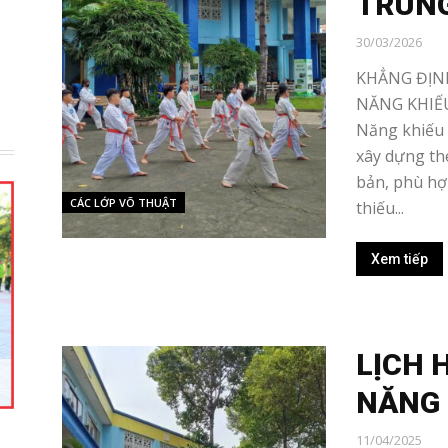
TRUN
30/03/2026
KHẲNG ĐỊN
NĂNG KHIẾU
Năng khiếu 
xây dựng th
bản, phù hợ
CÁC LỚP VÕ THUẬT
thiếu...
Xem tiếp
LỊCH 
NĂNG 
11/04/2025