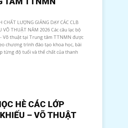
G TÂM TTNMN
H CHẤT LƯỢNG GIẢNG DẠY CÁC CLB
 VÕ THUẬT NĂM 2026 Các câu lạc bộ
- Võ thuật tại Trung tâm TTNMN được
eo chương trình đào tạo khoa học, bài
p từng độ tuổi và thể chất của thanh
HỌC HÈ CÁC LỚP
KHIẾU – VÕ THUẬT