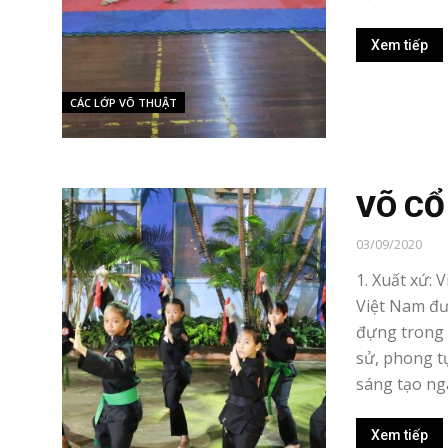
Xem tiếp
CÁC LỚP VÕ THUẬT
VÕ CỔ
03/09/2020
1. Xuất xứ: 
Việt Nam đượ
đựng trong 
sử, phong t
sáng tạo nga
Xem tiếp