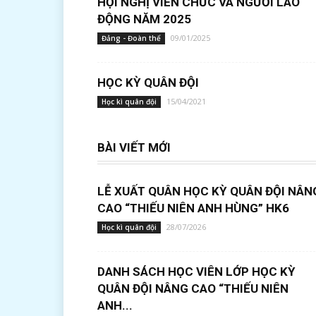
HỘI NGHỊ VIÊN CHỨC VÀ NGƯỜI LAO
ĐỘNG NĂM 2025
09/01/2025
Đảng - Đoàn thể
HỌC KỲ QUÂN ĐỘI
15/04/2021
Học kì quân đội
BÀI VIẾT MỚI
LỄ XUẤT QUÂN HỌC KỲ QUÂN ĐỘI NÂN
CAO “THIẾU NIÊN ANH HÙNG” HK6
28/07/2026
Học kì quân đội
DANH SÁCH HỌC VIÊN LỚP HỌC KỲ
QUÂN ĐỘI NÂNG CAO “THIẾU NIÊN
ANH...