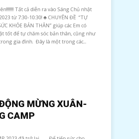
ên!!!!!!!! Tất cả diễn ra vào Sáng Chủ nhật
2023 từ 7:30-10:30! ♣ CHUYÊN ĐỀ “TỰ
ỨC KHỎE BẢN THÂN” giúp các Em có
hật tốt để tự chăm sóc bản thân, cũng như
rong gia đình. Đây là một trong các...
 ĐỘNG MỪNG XUÂN-
NG CAMP
P 2023 đã trở lại Để tiếp sức cho