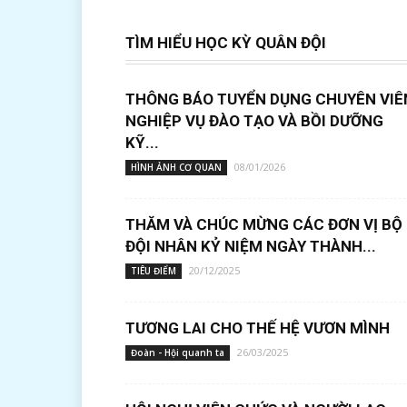
TÌM HIỂU HỌC KỲ QUÂN ĐỘI
THÔNG BÁO TUYỂN DỤNG CHUYÊN VIÊ
NGHIỆP VỤ ĐÀO TẠO VÀ BỒI DƯỠNG
KỸ...
08/01/2026
HÌNH ẢNH CƠ QUAN
THĂM VÀ CHÚC MỪNG CÁC ĐƠN VỊ BỘ
ĐỘI NHÂN KỶ NIỆM NGÀY THÀNH...
20/12/2025
TIÊU ĐIỂM
TƯƠNG LAI CHO THẾ HỆ VƯƠN MÌNH
26/03/2025
Đoàn - Hội quanh ta