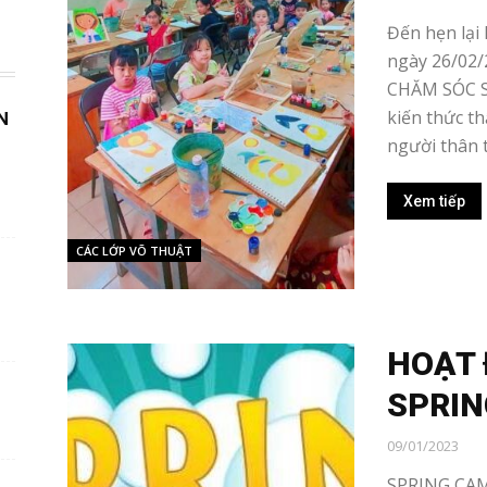
Đến hẹn lại l
ngày 26/02/
CHĂM SÓC S
kiến thức t
N
người thân t
Xem tiếp
CÁC LỚP VÕ THUẬT
HOẠT
SPRI
09/01/2023
SPRING CAM