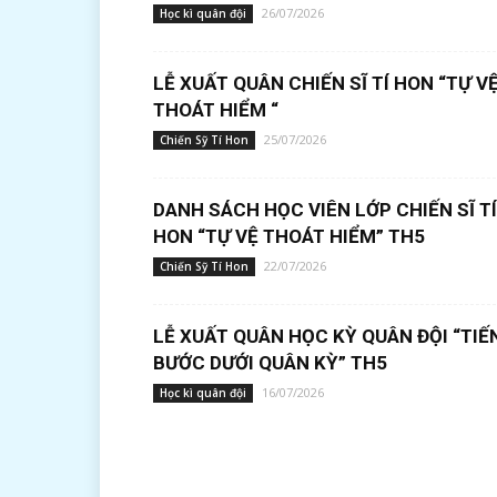
26/07/2026
Học kì quân đội
LỄ XUẤT QUÂN CHIẾN SĨ TÍ HON “TỰ V
THOÁT HIỂM “
25/07/2026
Chiến Sỹ Tí Hon
DANH SÁCH HỌC VIÊN LỚP CHIẾN SĨ TÍ
HON “TỰ VỆ THOÁT HIỂM” TH5
22/07/2026
Chiến Sỹ Tí Hon
LỄ XUẤT QUÂN HỌC KỲ QUÂN ĐỘI “TIẾ
BƯỚC DƯỚI QUÂN KỲ” TH5
16/07/2026
Học kì quân đội