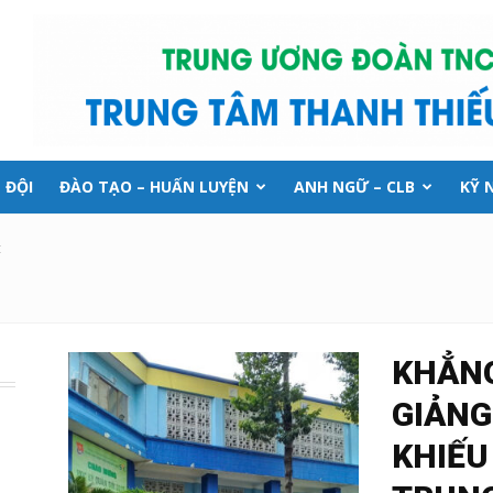
 ĐỘI
ĐÀO TẠO – HUẤN LUYỆN
ANH NGỮ – CLB
KỸ 
t
KHẲNG
GIẢNG
KHIẾU