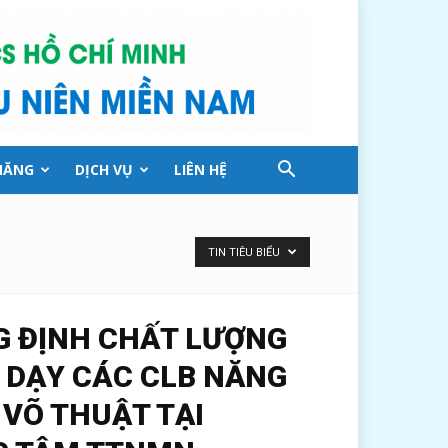
NĂNG
DỊCH VỤ
LIÊN HỆ
TIN TIÊU BIỂU
 ĐỊNH CHẤT LƯỢNG
 DẠY CÁC CLB NĂNG
 VÕ THUẬT TẠI