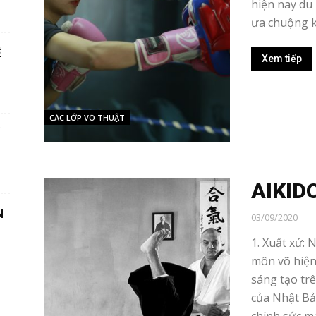
hiện nay du 
ưa chuộng kể
Ệ
Xem tiếp
CÁC LỚP VÕ THUẬT
AIKID
N
03/09/2020
1. Xuất xứ: 
môn võ hiện
sáng tạo tr
của Nhật Bả