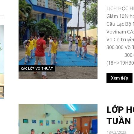
LỊCH HỌC H
Giảm 10% họ
Câu Lạc Bộ 
Vovinam C
Võ Cổ tru
300.000 Võ 
300.000 V
(18H>19H30) 
CÁC LỚP VÕ THUẬT
Xem tiếp
LỚP H
TUẦN
18/02/2023