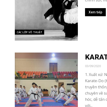
chính sức mạ
Xem tiếp
CÁC LỚP VÕ THUẬT
KARA
03/09/2020
1. Xuất xứ: 
Karate-Do (
truyền thốn
chuyên về s
hóc, dễ tấn
với...