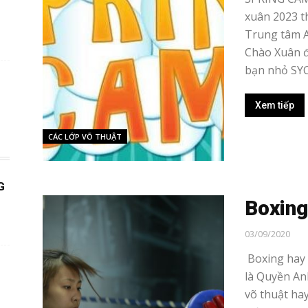
xuân 2023 t
Trung tâm A
Chào Xuân đ
bạn nhỏ SYC 
Xem tiếp
CÁC LỚP VÕ THUẬT
G
Boxing
03/09/2020
Boxing hay 
là Quyền An
võ thuật ha