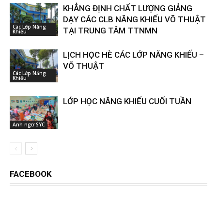
KHẲNG ĐỊNH CHẤT LƯỢNG GIẢNG
DẠY CÁC CLB NĂNG KHIẾU VÕ THUẬT
Các Lớp Năng
TẠI TRUNG TÂM TTNMN
Khiếu
LỊCH HỌC HÈ CÁC LỚP NĂNG KHIẾU –
VÕ THUẬT
Các Lớp Năng
Khiếu
LỚP HỌC NĂNG KHIẾU CUỐI TUẦN
Anh ngữ SYC
FACEBOOK