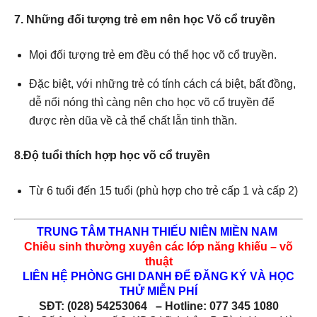
7. Những đối tượng trẻ em nên học Võ cổ truyền
Mọi đối tượng trẻ em đều có thể học võ cổ truyền.
Đặc biệt, với những trẻ có tính cách cá biệt, bất đồng,
dễ nổi nóng thì càng nên cho học võ cổ truyền để
được rèn dũa về cả thể chất lẫn tinh thần.
8.Độ tuổi thích hợp học võ cổ truyền
Từ 6 tuổi đến 15 tuổi (phù hợp cho trẻ cấp 1 và cấp 2)
TRUNG TÂM THANH THIẾU NIÊN MIỀN NAM
Chiêu sinh thường xuyên các lớp năng khiếu – võ
thuật
LIÊN HỆ PHÒNG GHI DANH ĐỂ ĐĂNG KÝ VÀ HỌC
THỬ MIỄN PHÍ
SĐT: (028) 54253064 – Hotline: 077 345 1080