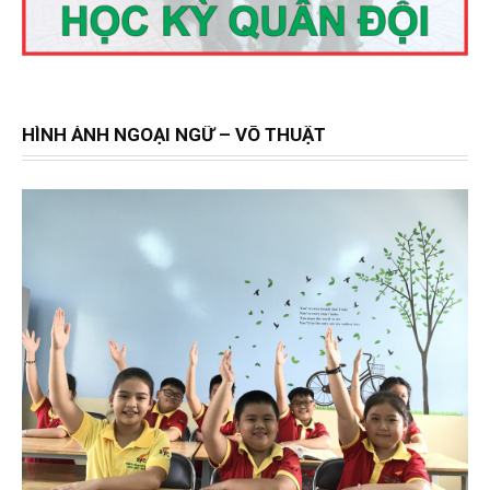
HÌNH ẢNH NGOẠI NGỮ – VÕ THUẬT