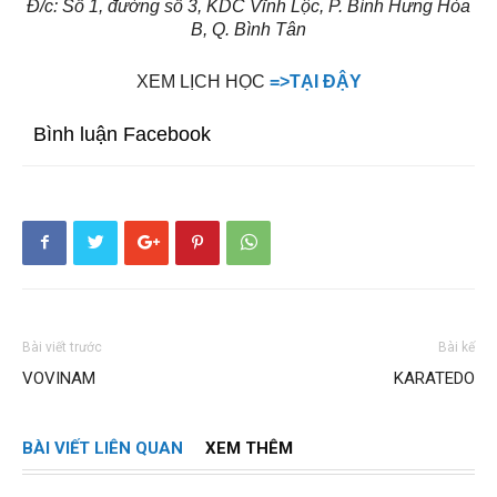
Đ/c: Số 1, đường số 3, KDC Vĩnh Lộc, P. Bình Hưng Hòa
B, Q. Bình Tân
XEM LỊCH HỌC
=>TẠI ĐẬY
Bình luận Facebook
Bài viết trước
Bài kế
VOVINAM
KARATEDO
BÀI VIẾT LIÊN QUAN
XEM THÊM