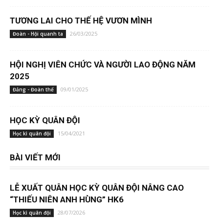
TƯƠNG LAI CHO THẾ HỆ VƯƠN MÌNH
26/03/2025
Đoàn - Hội quanh ta
HỘI NGHỊ VIÊN CHỨC VÀ NGƯỜI LAO ĐỘNG NĂM
2025
09/01/2025
Đảng - Đoàn thể
HỌC KỲ QUÂN ĐỘI
15/04/2021
Học kì quân đội
BÀI VIẾT MỚI
LỄ XUẤT QUÂN HỌC KỲ QUÂN ĐỘI NÂNG CAO
“THIẾU NIÊN ANH HÙNG” HK6
28/07/2026
Học kì quân đội