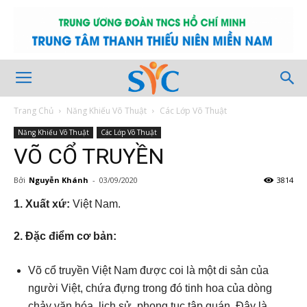
Trang Chủ
Năng Khiếu Võ Thuật
Các Lớp Võ Thuật
Năng Khiếu Võ Thuật
Các Lớp Võ Thuật
VÕ CỔ TRUYỀN
Bởi
Nguyễn Khánh
-
03/09/2020
3814
1. Xuất xứ:
Việt Nam.
2. Đặc điểm cơ bản:
Võ cổ truyền Việt Nam được coi là một di sản của
người Việt, chứa đựng trong đó tinh hoa của dòng
chảy văn hóa, lịch sử, phong tục tập quán. Đây là