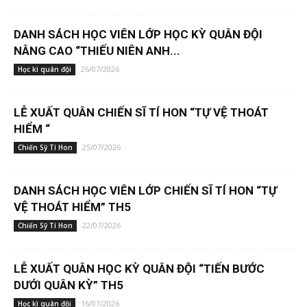
DANH SÁCH HỌC VIÊN LỚP HỌC KỲ QUÂN ĐỘI
NÂNG CAO “THIẾU NIÊN ANH...
26/07/2026
Học kì quân đội
LỄ XUẤT QUÂN CHIẾN SĨ TÍ HON “TỰ VỆ THOÁT
HIỂM “
25/07/2026
Chiến Sỹ Tí Hon
DANH SÁCH HỌC VIÊN LỚP CHIẾN SĨ TÍ HON “TỰ
VỆ THOÁT HIỂM” TH5
22/07/2026
Chiến Sỹ Tí Hon
LỄ XUẤT QUÂN HỌC KỲ QUÂN ĐỘI “TIẾN BƯỚC
DƯỚI QUÂN KỲ” TH5
16/07/2026
Học kì quân đội