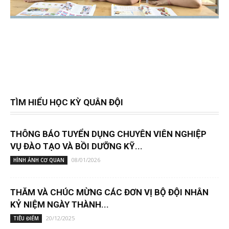
TÌM HIỂU HỌC KỲ QUÂN ĐỘI
THÔNG BÁO TUYỂN DỤNG CHUYÊN VIÊN NGHIỆP
VỤ ĐÀO TẠO VÀ BỒI DƯỠNG KỸ...
08/01/2026
HÌNH ẢNH CƠ QUAN
THĂM VÀ CHÚC MỪNG CÁC ĐƠN VỊ BỘ ĐỘI NHÂN
KỶ NIỆM NGÀY THÀNH...
20/12/2025
TIÊU ĐIỂM