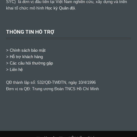
SYC) là đơn vị đầu tiên tại Việt Nam nghiên cứu, xây dựng và triển
khai tổ chức mô hình
Học kỳ Quân đội
.
THÔNG TIN HỖ TRỢ
>
Chính sách bảo mật
> Hỗ trợ khách hàng
> Các câu hỏi thường gặp
> Liên hệ
QĐ thành lập số: 532/QĐ-TWĐTN, ngày 10/4/1996
Đơn vị ra QĐ: Trung ương Đoàn TNCS Hồ Chí Minh