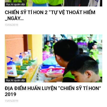
Học kì quân đội
CHIẾN SỸ TÍ HON 2 “TỰ VỆ THOÁT HIỂM
_NGÀY...
13/06/2019
Học kì quân đội
ĐỊA ĐIỂM HUẤN LUYỆN “CHIẾN SỸ TÍ HON”
2019
15/05/2019