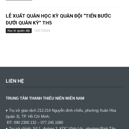
LỄ XUẤT QUÂN HỌC KỲ QUÂN ĐỘI “TIẾN BƯỚC
DƯỚI QUÂN KỲ” TH5
16/07/2026
Học kì quân đội
LIÊN HỆ
TRUNG TÂM THANH THIẾU NIÊN MIỀN NAM
♦ Trụ sở giao dịch 212-214 Nguyễn đình chiểu, phường Xuân Hòa
(quận 3), TP. Hồ Chí Minh.
ĐT: 090.2300.132 – 077.245.1080
♦ Trụ sở chính: Số 1, đường 3, KDC Vĩnh Lộc, phường Bình Tân