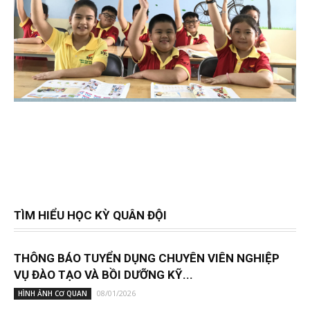
TÌM HIỂU HỌC KỲ QUÂN ĐỘI
THÔNG BÁO TUYỂN DỤNG CHUYÊN VIÊN NGHIỆP
VỤ ĐÀO TẠO VÀ BỒI DƯỠNG KỸ...
08/01/2026
HÌNH ẢNH CƠ QUAN