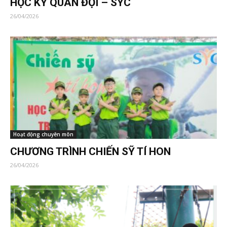
HỌC KỲ QUÂN ĐỘI – SYC
26/04/2026
Hoạt động chuyên môn
CHƯƠNG TRÌNH CHIẾN SỸ TÍ HON
26/04/2026