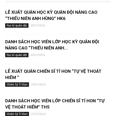
LỄ XUẤT QUÂN HỌC KỲ QUÂN ĐỘI NÂNG CAO
“THIẾU NIÊN ANH HÙNG” HK6
28/07/2026
Học kì quân đội
DANH SÁCH HỌC VIÊN LỚP HỌC KỲ QUÂN ĐỘI
NÂNG CAO “THIẾU NIÊN ANH...
26/07/2026
Học kì quân đội
LỄ XUẤT QUÂN CHIẾN SĨ TÍ HON “TỰ VỆ THOÁT
HIỂM “
25/07/2026
Chiến Sỹ Tí Hon
DANH SÁCH HỌC VIÊN LỚP CHIẾN SĨ TÍ HON “TỰ
VỆ THOÁT HIỂM” TH5
22/07/2026
Chiến Sỹ Tí Hon