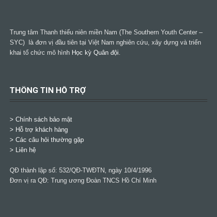
Trung tâm Thanh thiếu niên miền Nam (The Southern Youth Center –
SYC) là đơn vị đầu tiên tại Việt Nam nghiên cứu, xây dựng và triển
khai tổ chức mô hình
Học kỳ Quân đội
.
THÔNG TIN HỖ TRỢ
>
Chính sách bảo mật
> Hỗ trợ khách hàng
> Các câu hỏi thường gặp
> Liên hệ
QĐ thành lập số: 532/QĐ-TWĐTN, ngày 10/4/1996
Đơn vị ra QĐ: Trung ương Đoàn TNCS Hồ Chí Minh