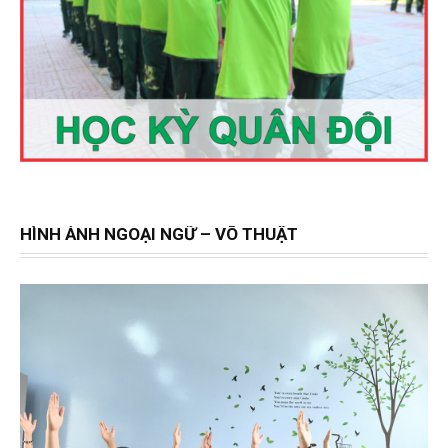
HÌNH ẢNH NGOẠI NGỮ – VÕ THUẬT