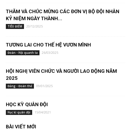
THĂM VÀ CHÚC MỪNG CÁC ĐƠN VỊ BỘ ĐỘI NHÂN
KỶ NIỆM NGÀY THÀNH...
20/12/2025
TIÊU ĐIỂM
TƯƠNG LAI CHO THẾ HỆ VƯƠN MÌNH
26/03/2025
Đoàn - Hội quanh ta
HỘI NGHỊ VIÊN CHỨC VÀ NGƯỜI LAO ĐỘNG NĂM
2025
09/01/2025
Đảng - Đoàn thể
HỌC KỲ QUÂN ĐỘI
15/04/2021
Học kì quân đội
BÀI VIẾT MỚI