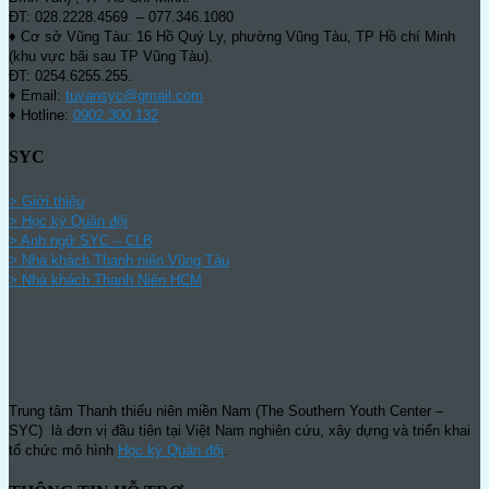
ĐT: 028.2228.4569 – 077.346.1080
♦ Cơ sở Vũng Tàu: 16 Hồ Quý Ly, phường Vũng Tàu, TP Hồ chí Minh
(khu vực bãi sau TP Vũng Tàu).
ĐT: 0254.6255.255.
♦ Email:
tuvansyc@gmail.com
♦ Hotline:
0902 300 132
SYC
> Giới thiệu
> Học kỳ Quân đội
>
Anh ngữ SYC – CLB
>
Nhà khách Thanh niên Vũng Tàu
>
Nhà khách Thanh Niên HCM
Trung tâm Thanh thiếu niên miền Nam (The Southern Youth Center –
SYC) là đơn vị đầu tiên tại Việt Nam nghiên cứu, xây dựng và triển khai
tổ chức mô hình
Học kỳ Quân đội
.