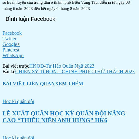
sở huấn luyện của trung tâm ở thành phố Biển Vũng Tàu, diễn ra từ ngày 03
tháng 6 năm 2023 đến hết ngày 6 tháng 8 năm 2023.
Bình luận Facebook
Facebook
Twitter
Google+
Pinterest
WhatsApp
Bài viết trước
HKQĐ-Tự Hào Quân Ngũ 2023
Bài kế
CHIẾN SỸ TÍ HON – CHINH PHỤC THỬ THÁCH 2023
BÀI VIẾT LIÊN QUAN
XEM THÊM
Học kì quân đội
LỄ XUẤT QUÂN HỌC KỲ QUÂN ĐỘI NÂNG
CAO “THIẾU NIÊN ANH HÙNG” HK6
Học kì quân đội