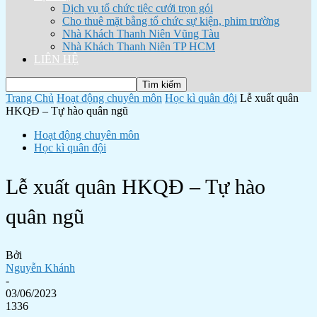
Dịch vụ tổ chức tiệc cưới trọn gói
Cho thuê mặt bằng tổ chức sự kiện, phim trường
Nhà Khách Thanh Niên Vũng Tàu
Nhà Khách Thanh Niên TP HCM
LIÊN HỆ
Trang Chủ
Hoạt động chuyên môn
Học kì quân đội
Lễ xuất quân
HKQĐ – Tự hào quân ngũ
Hoạt động chuyên môn
Học kì quân đội
Lễ xuất quân HKQĐ – Tự hào
quân ngũ
Bởi
Nguyễn Khánh
-
03/06/2023
1336