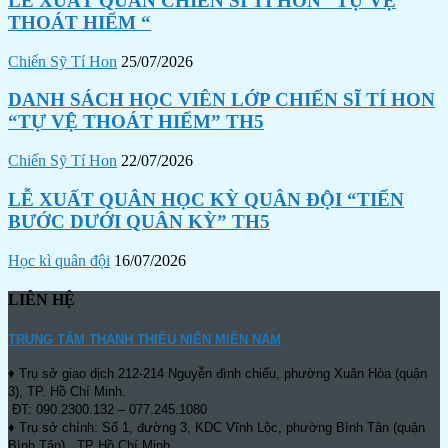
LỄ XUẤT QUÂN CHIẾN SĨ TÍ HON “TỰ VỆ
THOÁT HIỂM “
Chiến Sỹ Tí Hon
25/07/2026
DANH SÁCH HỌC VIÊN LỚP CHIẾN SĨ TÍ HON
“TỰ VỆ THOÁT HIỂM” TH5
Chiến Sỹ Tí Hon
22/07/2026
LỄ XUẤT QUÂN HỌC KỲ QUÂN ĐỘI “TIẾN
BƯỚC DƯỚI QUÂN KỲ” TH5
Học kì quân đội
16/07/2026
LIÊN HỆ
TRUNG TÂM THANH THIẾU NIÊN MIỀN NAM
♦ Trụ sở giao dịch 212-214 Nguyễn đình chiểu, phường Xuân Hòa (quận
3), TP. Hồ Chí Minh.
ĐT: 090.2300.132 – 077.245.1080
♦ Trụ sở chính: Số 1, đường 3, KDC Vĩnh Lộc, phường Bình Tân (quận
Bình Tân) , TP Hồ Chí Minh.