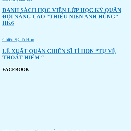
DANH SÁCH HỌC VIÊN LỚP HỌC KỲ QUÂN
ĐỘI NÂNG CAO “THIẾU NIÊN ANH HÙNG”
HK6
Chiến Sỹ Tí Hon
LỄ XUẤT QUÂN CHIẾN SĨ TÍ HON “TỰ VỆ
THOÁT HIỂM “
FACEBOOK