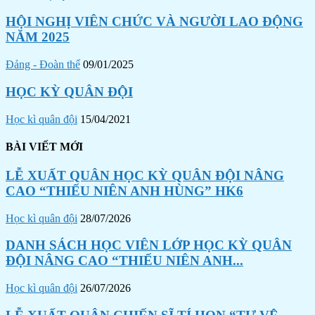
HỘI NGHỊ VIÊN CHỨC VÀ NGƯỜI LAO ĐỘNG
NĂM 2025
Đảng - Đoàn thể
09/01/2025
HỌC KỲ QUÂN ĐỘI
Học kì quân đội
15/04/2021
BÀI VIẾT MỚI
LỄ XUẤT QUÂN HỌC KỲ QUÂN ĐỘI NÂNG
CAO “THIẾU NIÊN ANH HÙNG” HK6
Học kì quân đội
28/07/2026
DANH SÁCH HỌC VIÊN LỚP HỌC KỲ QUÂN
ĐỘI NÂNG CAO “THIẾU NIÊN ANH...
Học kì quân đội
26/07/2026