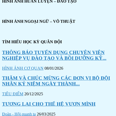
HÌNH ẢNH HUẤN LUYỆN – ĐÀO TẠO
HÌNH ẢNH NGOẠI NGỮ – VÕ THUẬT
TÌM HIỂU HỌC KỲ QUÂN ĐỘI
THÔNG BÁO TUYỂN DỤNG CHUYÊN VIÊN
NGHIỆP VỤ ĐÀO TẠO VÀ BỒI DƯỠNG KỸ...
HÌNH ẢNH CƠ QUAN
08/01/2026
THĂM VÀ CHÚC MỪNG CÁC ĐƠN VỊ BỘ ĐỘI
NHÂN KỶ NIỆM NGÀY THÀNH...
TIÊU ĐIỂM
20/12/2025
TƯƠNG LAI CHO THẾ HỆ VƯƠN MÌNH
Đoàn - Hội quanh ta
26/03/2025