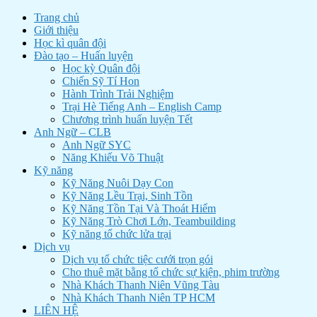
Trang chủ
Giới thiệu
Học kì quân đội
Đào tạo – Huấn luyện
Học kỳ Quân đội
Chiến Sỹ Tí Hon
Hành Trình Trải Nghiệm
Trại Hè Tiếng Anh – English Camp
Chương trình huấn luyện Tết
Anh Ngữ – CLB
Anh Ngữ SYC
Năng Khiếu Võ Thuật
Kỹ năng
Kỹ Năng Nuôi Dạy Con
Kỹ Năng Lều Trại, Sinh Tồn
Kỹ Năng Tồn Tại Và Thoát Hiểm
Kỹ Năng Trò Chơi Lớn, Teambuilding
Kỹ năng tổ chức lửa trại
Dịch vụ
Dịch vụ tổ chức tiệc cưới trọn gói
Cho thuê mặt bằng tổ chức sự kiện, phim trường
Nhà Khách Thanh Niên Vũng Tàu
Nhà Khách Thanh Niên TP HCM
LIÊN HỆ