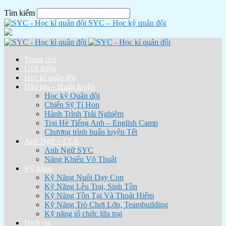
Tìm kiếm
SYC – Học kỳ quân đội
Trang chủ
Giới thiệu
Học kì quân đội
Đào tạo – Huấn luyện
Học kỳ Quân đội
Chiến Sỹ Tí Hon
Hành Trình Trải Nghiệm
Trại Hè Tiếng Anh – English Camp
Chương trình huấn luyện Tết
Anh Ngữ – CLB
Anh Ngữ SYC
Năng Khiếu Võ Thuật
Kỹ năng
Kỹ Năng Nuôi Dạy Con
Kỹ Năng Lều Trại, Sinh Tồn
Kỹ Năng Tồn Tại Và Thoát Hiểm
Kỹ Năng Trò Chơi Lớn, Teambuilding
Kỹ năng tổ chức lửa trại
Dịch vụ