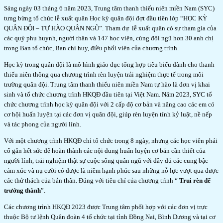
Sáng ngày 03 tháng 6 năm 2023, Trung tâm thanh thiếu niên miền Nam (SYC)
tưng bừng tổ chức lễ xuất quân Học kỳ quân đội đợt đầu tiên lớp “HỌC KỲ
QUÂN ĐỘI – TỰ HÀO QUÂN NGŨ”. Tham dự lễ xuất quân có sự tham gia của
các quý phụ huynh, người thân và 147 học viên, cùng đội ngũ hơn 30 anh chị
trong Ban tổ chức, Ban chi huy, điều phối viên của chương trình.
Học kỳ trong quân đội là mô hình giáo dục tổng hợp tiêu biểu dành cho thanh
thiếu niên thông qua chương trình rèn luyện trải nghiệm thực tế trong môi
trường quân đội. Trung tâm thanh thiếu niên miền Nam tự hào là đơn vị khai
sinh và tổ chức chương trình HKQĐ đầu tiên tại Việt Nam. Năm 2023, SYC tổ
chức chương trình học kỳ quân đội với 2 cấp độ cơ bản và nâng cao các em có
cơ hội huấn luyện tại các đơn vị quân đội, giúp rèn luyện tính kỷ luật, nề nếp
và tác phong của người lính.
Với một chương trình HKQĐ chỉ tổ chức trong 8 ngày, nhưng các học viên phải
cố gắn hết sức để hoàn thành các nội dung huấn luyện cơ bản cần thiết của
người lính, trải nghiệm thật sự cuộc sống quân ngũ với đầy đủ các cung bậc
cảm xúc và nụ cười có được là niềm hạnh phúc sau những nỗ lực vượt qua được
các thử thách của bản thân. Đúng với tiêu chí của chương trình “
Trui rèn để
trưởng thành
”.
Các chương trình HKQĐ 2023 được Trung tâm phối hợp với các đơn vị trực
thuộc Bộ tư lệnh Quân đoàn 4 tổ chức tại tỉnh Đồng Nai, Bình Dương và tại cơ