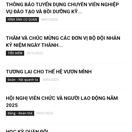
THÔNG BÁO TUYỂN DỤNG CHUYÊN VIÊN NGHIỆP
VỤ ĐÀO TẠO VÀ BỒI DƯỠNG KỸ...
08/01/2026
HÌNH ẢNH CƠ QUAN
THĂM VÀ CHÚC MỪNG CÁC ĐƠN VỊ BỘ ĐỘI NHÂN
KỶ NIỆM NGÀY THÀNH...
20/12/2025
TIÊU ĐIỂM
TƯƠNG LAI CHO THẾ HỆ VƯƠN MÌNH
26/03/2025
Đoàn - Hội quanh ta
HỘI NGHỊ VIÊN CHỨC VÀ NGƯỜI LAO ĐỘNG NĂM
2025
09/01/2025
Đảng - Đoàn thể
HỌC KỲ QUÂN ĐỘI