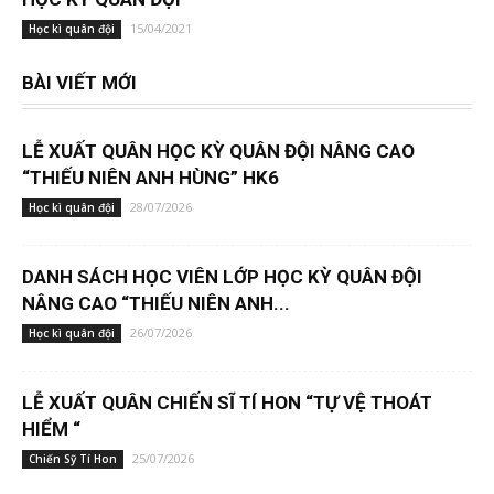
15/04/2021
Học kì quân đội
BÀI VIẾT MỚI
LỄ XUẤT QUÂN HỌC KỲ QUÂN ĐỘI NÂNG CAO
“THIẾU NIÊN ANH HÙNG” HK6
28/07/2026
Học kì quân đội
DANH SÁCH HỌC VIÊN LỚP HỌC KỲ QUÂN ĐỘI
NÂNG CAO “THIẾU NIÊN ANH...
26/07/2026
Học kì quân đội
LỄ XUẤT QUÂN CHIẾN SĨ TÍ HON “TỰ VỆ THOÁT
HIỂM “
25/07/2026
Chiến Sỹ Tí Hon