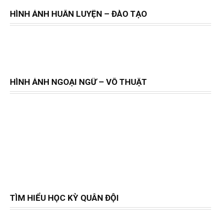
HÌNH ẢNH HUẤN LUYỆN – ĐÀO TẠO
HÌNH ẢNH NGOẠI NGỮ – VÕ THUẬT
TÌM HIỂU HỌC KỲ QUÂN ĐỘI