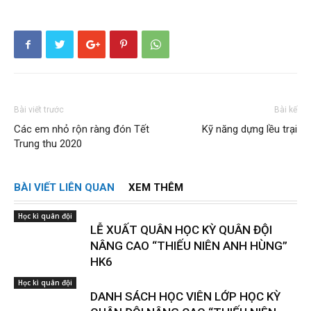
Bài viết trước
Bài kế
Các em nhỏ rộn ràng đón Tết
Kỹ năng dựng lều trại
Trung thu 2020
BÀI VIẾT LIÊN QUAN
XEM THÊM
Học kì quân đội
LỄ XUẤT QUÂN HỌC KỲ QUÂN ĐỘI
NÂNG CAO “THIẾU NIÊN ANH HÙNG”
HK6
Học kì quân đội
DANH SÁCH HỌC VIÊN LỚP HỌC KỲ