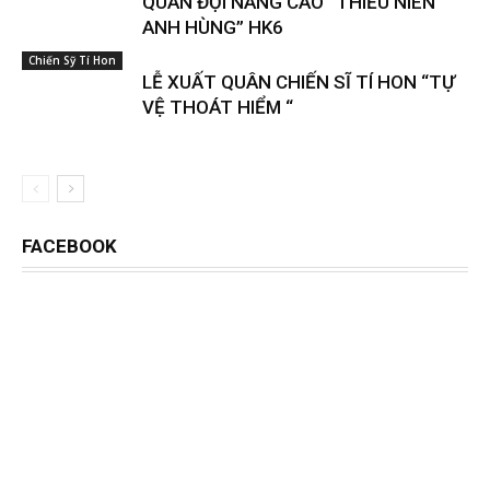
QUÂN ĐỘI NÂNG CAO “THIẾU NIÊN
ANH HÙNG” HK6
Chiến Sỹ Tí Hon
LỄ XUẤT QUÂN CHIẾN SĨ TÍ HON “TỰ
VỆ THOÁT HIỂM “
FACEBOOK