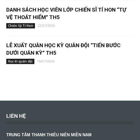
DANH SÁCH HỌC VIÊN LỚP CHIẾN SĨ TÍ HON “TỰ
VỆ THOÁT HIỂM” TH5
22/07/2026
Chiến Sỹ Tí Hon
LỄ XUẤT QUÂN HỌC KỲ QUÂN ĐỘI “TIẾN BƯỚC
DƯỚI QUÂN KỲ” TH5
16/07/2026
Học kì quân đội
LIÊN HỆ
TRUNG TÂM THANH THIẾU NIÊN MIỀN NAM