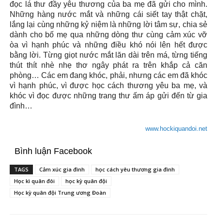
đọc lá thư đầy yêu thương của ba mẹ đã gửi cho mình.
Những hàng nước mắt và những cái siết tay thật chặt,
lắng lại cùng những kỷ niệm là những lời tâm sự, chia sẻ
dành cho bố mẹ qua những dòng thư cùng cảm xúc vỡ
òa vì hạnh phúc và những điều khó nói lên hết được
bằng lời. Từng giọt nước mắt lăn dài trên má, từng tiếng
thút thít nhè nhẹ thơ ngây phát ra trên khắp cả căn
phòng… Các em đang khóc, phải, nhưng các em đã khóc
vì hạnh phúc, vì được học cách thương yêu ba mẹ, và
khóc vì đọc được những trang thư ấm áp gửi đến từ gia
đình…
www.hockiquandoi.net
Bình luận Facebook
TAGS
Cảm xúc gia đình
học cách yêu thương gia đình
Học kì quân đôi
học kỳ quân đội
Học kỳ quân đội Trung ương Đoàn