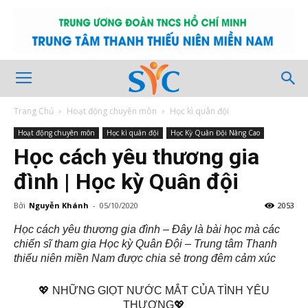
Trang Chủ
Hoạt động chuyên môn
Học kì quân đội
Hoạt động chuyên môn
Học kì quân đội
Học Kỳ Quân Đội Nâng Cao
Học cách yêu thương gia
đình | Học kỳ Quân đội
Bởi
Nguyễn Khánh
-
05/10/2020
2053
Học cách yêu thương gia đình – Đây là bài học mà các
chiến sĩ tham gia Học kỳ Quân Đội – Trung tâm Thanh
thiếu niên miền Nam được chia sẻ trong đêm cảm xúc
💖
NHỮNG GIỌT NƯỚC MẮT CỦA TÌNH YÊU
THƯƠNG
💖