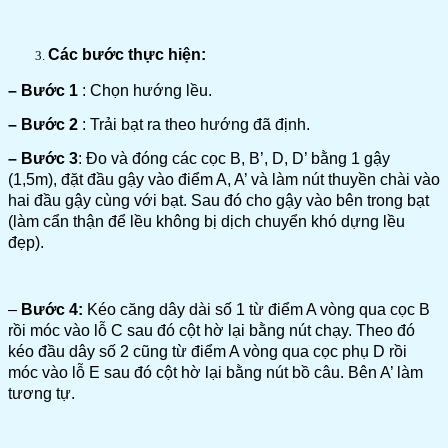
Các bước thực hiện:
– Bước 1
: Chọn hướng lều.
– Bước 2
: Trải bạt ra theo hướng đã định.
– Bước 3
: Đo và đóng các cọc B, B’, D, D’ bằng 1 gậy
(1,5m), đặt đầu gậy vào điểm A, A’ và làm nút thuyền chài vào
hai đầu gậy cùng với bạt. Sau đó cho gậy vào bên trong bạt
(làm cẩn thận để lều không bị dịch chuyển khó dựng lều
đẹp).
–
Bước 4:
Kéo căng dây dài số 1 từ điểm A vòng qua cọc B
rồi móc vào lỗ C sau đó cột hờ lại bằng nút chạy. Theo đó
kéo đầu dây số 2 cũng từ điểm A vòng qua cọc phụ D rồi
móc vào lỗ E sau đó cột hờ lại bằng nút bồ câu. Bên A’ làm
tương tự.