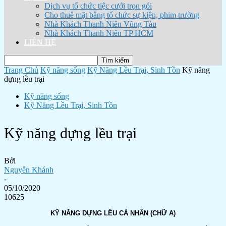
Dịch vụ tổ chức tiệc cưới trọn gói
Cho thuê mặt bằng tổ chức sự kiện, phim trường
Nhà Khách Thanh Niên Vũng Tàu
Nhà Khách Thanh Niên TP HCM
LIÊN HỆ
Trang Chủ
Kỹ năng sống
Kỹ Năng Lều Trại, Sinh Tồn
Kỹ năng
dựng lều trại
Kỹ năng sống
Kỹ Năng Lều Trại, Sinh Tồn
Kỹ năng dựng lều trại
Bởi
Nguyễn Khánh
-
05/10/2020
10625
KỸ NĂNG DỰNG LỀU CÁ NHÂN (CHỮ A)