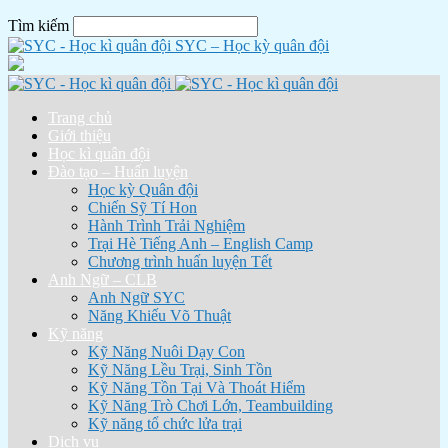
Tìm kiếm
SYC – Học kỳ quân đội
Trang chủ
Giới thiệu
Học kì quân đội
Đào tạo – Huấn luyện
Học kỳ Quân đội
Chiến Sỹ Tí Hon
Hành Trình Trải Nghiệm
Trại Hè Tiếng Anh – English Camp
Chương trình huấn luyện Tết
Anh Ngữ – CLB
Anh Ngữ SYC
Năng Khiếu Võ Thuật
Kỹ năng
Kỹ Năng Nuôi Dạy Con
Kỹ Năng Lều Trại, Sinh Tồn
Kỹ Năng Tồn Tại Và Thoát Hiểm
Kỹ Năng Trò Chơi Lớn, Teambuilding
Kỹ năng tổ chức lửa trại
Dịch vụ