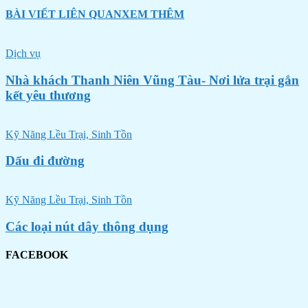
BÀI VIẾT LIÊN QUAN
XEM THÊM
Dịch vụ
Nhà khách Thanh Niên Vũng Tàu- Nơi lửa trại gắn
kết yêu thương
Kỹ Năng Lều Trại, Sinh Tồn
Dấu đi đường
Kỹ Năng Lều Trại, Sinh Tồn
Các loại nút dây thông dụng
FACEBOOK