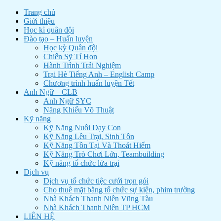
Trang chủ
Giới thiệu
Học kì quân đội
Đào tạo – Huấn luyện
Học kỳ Quân đội
Chiến Sỹ Tí Hon
Hành Trình Trải Nghiệm
Trại Hè Tiếng Anh – English Camp
Chương trình huấn luyện Tết
Anh Ngữ – CLB
Anh Ngữ SYC
Năng Khiếu Võ Thuật
Kỹ năng
Kỹ Năng Nuôi Dạy Con
Kỹ Năng Lều Trại, Sinh Tồn
Kỹ Năng Tồn Tại Và Thoát Hiểm
Kỹ Năng Trò Chơi Lớn, Teambuilding
Kỹ năng tổ chức lửa trại
Dịch vụ
Dịch vụ tổ chức tiệc cưới trọn gói
Cho thuê mặt bằng tổ chức sự kiện, phim trường
Nhà Khách Thanh Niên Vũng Tàu
Nhà Khách Thanh Niên TP HCM
LIÊN HỆ