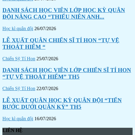
DANH SÁCH HỌC VIÊN LỚP HỌC KỲ QUÂN
ĐỘI NÂNG CAO “THIẾU NIÊN ANH...
Học kì quân đội
26/07/2026
LỄ XUẤT QUÂN CHIẾN SĨ TÍ HON “TỰ VỆ
THOÁT HIỂM “
Chiến Sỹ Tí Hon
25/07/2026
DANH SÁCH HỌC VIÊN LỚP CHIẾN SĨ TÍ HON
“TỰ VỆ THOÁT HIỂM” TH5
Chiến Sỹ Tí Hon
22/07/2026
LỄ XUẤT QUÂN HỌC KỲ QUÂN ĐỘI “TIẾN
BƯỚC DƯỚI QUÂN KỲ” TH5
Học kì quân đội
16/07/2026
LIÊN HỆ