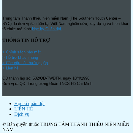
Trung tâm Thanh thiếu niên miền Nam (The Southern Youth Center –
SYC) là đơn vị đầu tiên tại Việt Nam nghiên cứu, xây dựng và triển khai
tổ chức mô hình
Học kỳ Quân đội
.
THÔNG TIN HỖ TRỢ
>
Chính sách bảo mật
> Hỗ trợ khách hàng
> Các câu hỏi thường gặp
> Liên hệ
QĐ thành lập số: 532/QĐ-TWĐTN, ngày 10/4/1996
Đơn vị ra QĐ: Trung ương Đoàn TNCS Hồ Chí Minh
Học kì quân đội
LIÊN HỆ
Dịch vụ
© Bản quyền thuộc TRUNG TÂM THANH THIẾU NIÊN MIỀN
NAM