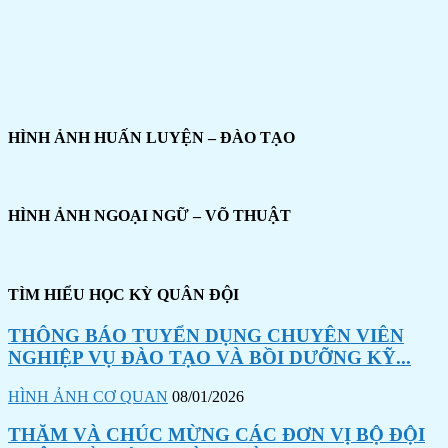
HÌNH ẢNH HUẤN LUYỆN – ĐÀO TẠO
HÌNH ẢNH NGOẠI NGỮ – VÕ THUẬT
TÌM HIỂU HỌC KỲ QUÂN ĐỘI
THÔNG BÁO TUYỂN DỤNG CHUYÊN VIÊN
NGHIỆP VỤ ĐÀO TẠO VÀ BỒI DƯỠNG KỸ...
HÌNH ẢNH CƠ QUAN
08/01/2026
THĂM VÀ CHÚC MỪNG CÁC ĐƠN VỊ BỘ ĐỘI