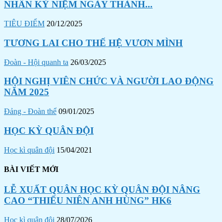
NHÂN KỶ NIỆM NGÀY THÀNH...
TIÊU ĐIỂM
20/12/2025
TƯƠNG LAI CHO THẾ HỆ VƯƠN MÌNH
Đoàn - Hội quanh ta
26/03/2025
HỘI NGHỊ VIÊN CHỨC VÀ NGƯỜI LAO ĐỘNG
NĂM 2025
Đảng - Đoàn thể
09/01/2025
HỌC KỲ QUÂN ĐỘI
Học kì quân đội
15/04/2021
BÀI VIẾT MỚI
LỄ XUẤT QUÂN HỌC KỲ QUÂN ĐỘI NÂNG
CAO “THIẾU NIÊN ANH HÙNG” HK6
Học kì quân đội
28/07/2026