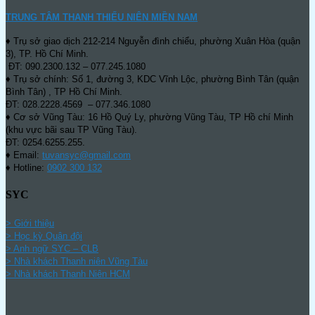
TRUNG TÂM THANH THIẾU NIÊN MIỀN NAM
♦ Trụ sở giao dịch 212-214 Nguyễn đình chiểu, phường Xuân Hòa (quận
3), TP. Hồ Chí Minh.
ĐT: 090.2300.132 – 077.245.1080
♦ Trụ sở chính: Số 1, đường 3, KDC Vĩnh Lộc, phường Bình Tân (quận
Bình Tân) , TP Hồ Chí Minh.
ĐT: 028.2228.4569 – 077.346.1080
♦ Cơ sở Vũng Tàu: 16 Hồ Quý Ly, phường Vũng Tàu, TP Hồ chí Minh
(khu vực bãi sau TP Vũng Tàu).
ĐT: 0254.6255.255.
♦ Email:
tuvansyc@gmail.com
♦ Hotline:
0902 300 132
SYC
> Giới thiệu
> Học kỳ Quân đội
>
Anh ngữ SYC – CLB
>
Nhà khách Thanh niên Vũng Tàu
>
Nhà khách Thanh Niên HCM