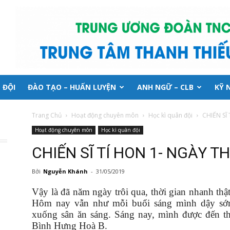
 ĐỘI
ĐÀO TẠO – HUẤN LUYỆN
ANH NGỮ – CLB
KỸ 
Trang Chủ
Hoạt động chuyên môn
Học kì quân đội
CHIẾN SĨ
Hoạt động chuyên môn
Học kì quân đội
CHIẾN SĨ TÍ HON 1- NGÀY T
Bởi
Nguyễn Khánh
-
31/05/2019
Vậy là đã năm ngày trôi qua, thời gian nhanh thậ
Hôm nay vẫn như mỗi buổi sáng mình dậy sớm
xuống sân ăn sáng. Sáng nay, mình được đến 
Bình Hưng Hoà B.