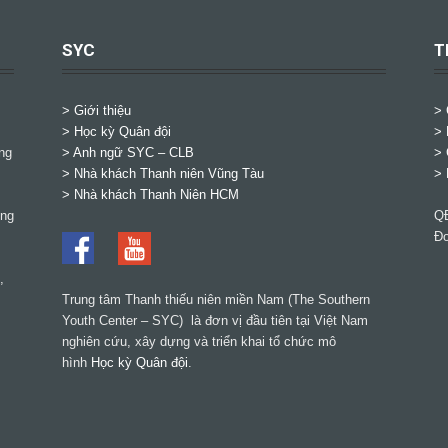
SYC
T
> Giới thiệu
>
> Học kỳ Quân đội
> 
ng
>
Anh ngữ SYC – CLB
> 
>
Nhà khách Thanh niên Vũng Tàu
> 
>
Nhà khách Thanh Niên HCM
ờng
QĐ
Đơ
,
Trung tâm Thanh thiếu niên miền Nam (The Southern
Youth Center – SYC) là đơn vị đầu tiên tại Việt Nam
nghiên cứu, xây dựng và triển khai tổ chức mô
hình
Học kỳ Quân đội
.