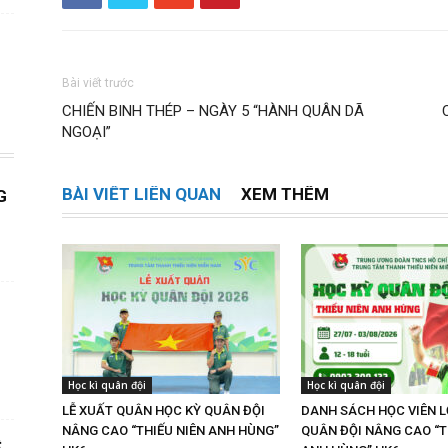
Bài viết trước
CHIẾN BINH THÉP – NGÀY 5 “HÀNH QUÂN DÃ
NGOẠI”
BÀI VIẾT LIÊN QUAN
XEM THÊM
G
Học kì quân đội
Học kì quân đội
LỄ XUẤT QUÂN HỌC KỲ QUÂN ĐỘI
DANH SÁCH HỌC VIÊN L
NÂNG CAO “THIẾU NIÊN ANH HÙNG”
QUÂN ĐỘI NÂNG CAO “T