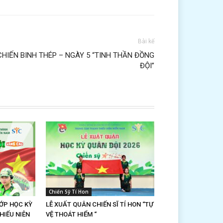
Bài kế
CHIẾN BINH THÉP – NGÀY 5 “TINH THẦN ĐỒNG
ĐỘI”
Chiến Sỹ Tí Hon
ỚP HỌC KỲ
LỄ XUẤT QUÂN CHIẾN SĨ TÍ HON “TỰ
HIẾU NIÊN
VỆ THOÁT HIỂM “