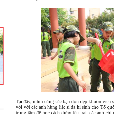
Tại đây, mình cùng các bạn dọn dẹp khuôn viên sạ
với với các anh hùng liệt sĩ đã hi sinh cho Tổ q
trung tâm để học cách dựng lều trại, các anh chị 