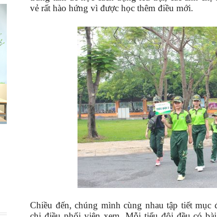
vẻ rất hào hứng vì được học thêm điều mới.
Chiều đến, chúng mình cùng nhau tập tiết mục để
chị điều phối viên xem. Mỗi tiểu đội đều có b