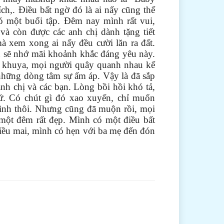
ch,. Điều bất ngờ đó là ai nấy cũng thể
có một buổi tập. Đêm nay mình rất vui,
và còn được các anh chị dành tặng tiết
 xem xong ai nấy đều cười lăn ra đất.
nh sẽ nhớ mãi khoảnh khắc đáng yêu này.
n khuya, mọi người quây quanh nhau kể
hững dòng tâm sự ấm áp. Vậy là đã sắp
anh chị và các bạn. Lòng bồi hồi khó tả,
ứ. Có chút gì đó xao xuyến, chỉ muốn
ình thôi. Nhưng cũng đã muộn rồi, mọi
một đêm rất đẹp. Mình có một điều bất
iều mai, mình có hẹn với ba mẹ đến đón