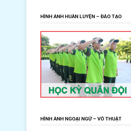
HÌNH ẢNH HUẤN LUYỆN – ĐÀO TẠO
HÌNH ẢNH NGOẠI NGỮ – VÕ THUẬT