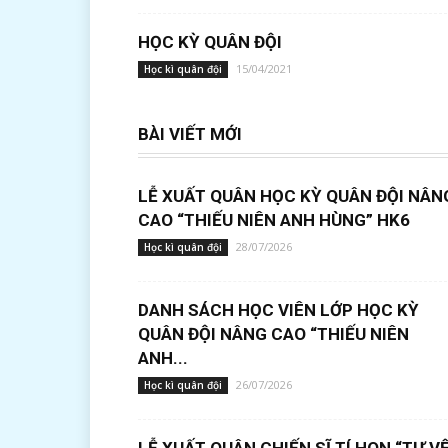
HỌC KỲ QUÂN ĐỘI
15/04/2021
Học kì quân đội
BÀI VIẾT MỚI
LỄ XUẤT QUÂN HỌC KỲ QUÂN ĐỘI NÂN
CAO “THIẾU NIÊN ANH HÙNG” HK6
28/07/2026
Học kì quân đội
DANH SÁCH HỌC VIÊN LỚP HỌC KỲ
QUÂN ĐỘI NÂNG CAO “THIẾU NIÊN
ANH...
26/07/2026
Học kì quân đội