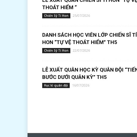
LỄ XUẤT QUÂN CHIẾN SĨ TÍ HON “TỰ V
THOÁT HIỂM “
25/07/2026
Chiến Sỹ Tí Hon
DANH SÁCH HỌC VIÊN LỚP CHIẾN SĨ TÍ
HON “TỰ VỆ THOÁT HIỂM” TH5
22/07/2026
Chiến Sỹ Tí Hon
LỄ XUẤT QUÂN HỌC KỲ QUÂN ĐỘI “TIẾ
BƯỚC DƯỚI QUÂN KỲ” TH5
16/07/2026
Học kì quân đội