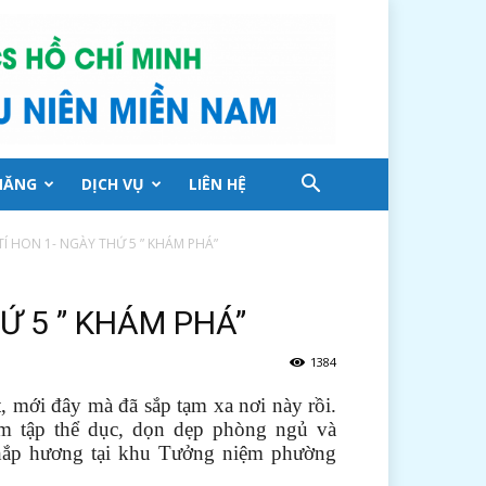
NĂNG
DỊCH VỤ
LIÊN HỆ
 TÍ HON 1- NGÀY THỨ 5 ” KHÁM PHÁ”
HỨ 5 ” KHÁM PHÁ”
1384
t, mới đây mà đã sắp tạm xa nơi này rồi.
 tập thể dục, dọn dẹp phòng ngủ và
thắp hương tại khu Tưởng niệm phường