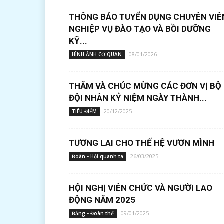
THÔNG BÁO TUYỂN DỤNG CHUYÊN VIÊ
NGHIỆP VỤ ĐÀO TẠO VÀ BỒI DƯỠNG
KỸ...
08/01/2026
HÌNH ẢNH CƠ QUAN
THĂM VÀ CHÚC MỪNG CÁC ĐƠN VỊ BỘ
ĐỘI NHÂN KỶ NIỆM NGÀY THÀNH...
20/12/2025
TIÊU ĐIỂM
TƯƠNG LAI CHO THẾ HỆ VƯƠN MÌNH
26/03/2025
Đoàn - Hội quanh ta
HỘI NGHỊ VIÊN CHỨC VÀ NGƯỜI LAO
ĐỘNG NĂM 2025
09/01/2025
Đảng - Đoàn thể