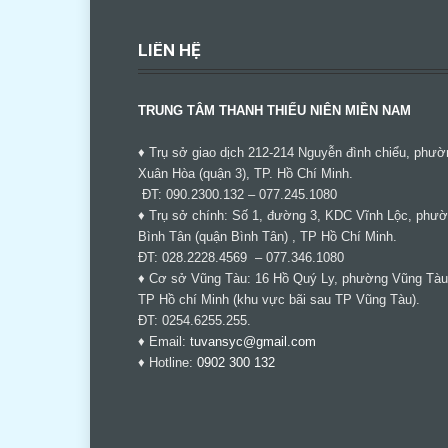
LIÊN HỆ
TRUNG TÂM THANH THIẾU NIÊN MIỀN NAM
♦ Trụ sở giao dịch 212-214 Nguyễn đình chiểu, phườ
Xuân Hòa (quận 3), TP. Hồ Chí Minh.
ĐT: 090.2300.132 – 077.245.1080
♦ Trụ sở chính: Số 1, đường 3, KDC Vĩnh Lộc, phư
Bình Tân (quận Bình Tân) , TP Hồ Chí Minh.
ĐT: 028.2228.4569 – 077.346.1080
♦ Cơ sở Vũng Tàu: 16 Hồ Quý Ly, phường Vũng Tàu
TP Hồ chí Minh (khu vực bãi sau TP Vũng Tàu).
ĐT: 0254.6255.255.
♦ Email:
tuvansyc@gmail.com
♦ Hotline:
0902 300 132