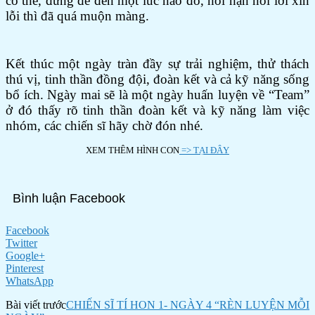
có thể, đừng để đến một lúc nào đó, hối hận nói lời xin
lỗi thì đã quá muộn màng.
Kết thúc một ngày tràn đầy sự trải nghiệm, thử thách
thú vị, tinh thần đồng đội, đoàn kết và cả kỹ năng sống
bổ ích. Ngày mai sẽ là một ngày huấn luyện về “Team”
ở đó thấy rõ tinh thần đoàn kết và kỹ năng làm việc
nhóm, các chiến sĩ hãy chờ đón nhé.
XEM THÊM HÌNH CON
=> TẠI ĐÂY
Bình luận Facebook
Facebook
Twitter
Google+
Pinterest
WhatsApp
Bài viết trước
CHIẾN SĨ TÍ HON 1- NGÀY 4 “RÈN LUYỆN MỖI