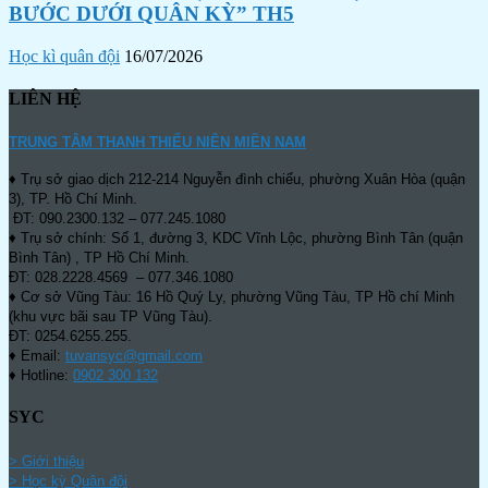
BƯỚC DƯỚI QUÂN KỲ” TH5
Học kì quân đội
16/07/2026
LIÊN HỆ
TRUNG TÂM THANH THIẾU NIÊN MIỀN NAM
♦ Trụ sở giao dịch 212-214 Nguyễn đình chiểu, phường Xuân Hòa (quận
3), TP. Hồ Chí Minh.
ĐT: 090.2300.132 – 077.245.1080
♦ Trụ sở chính: Số 1, đường 3, KDC Vĩnh Lộc, phường Bình Tân (quận
Bình Tân) , TP Hồ Chí Minh.
ĐT: 028.2228.4569 – 077.346.1080
♦ Cơ sở Vũng Tàu: 16 Hồ Quý Ly, phường Vũng Tàu, TP Hồ chí Minh
(khu vực bãi sau TP Vũng Tàu).
ĐT: 0254.6255.255.
♦ Email:
tuvansyc@gmail.com
♦ Hotline:
0902 300 132
SYC
> Giới thiệu
> Học kỳ Quân đội