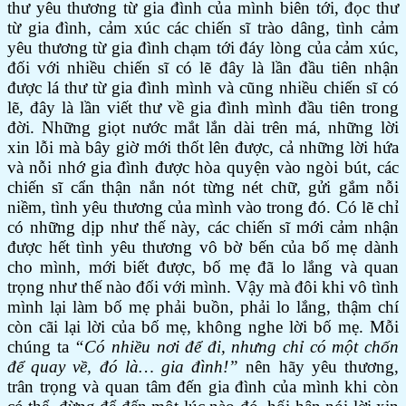
thư yêu thương từ gia đình của mình biên tới, đọc thư
từ gia đình, cảm xúc các chiến sĩ trào dâng, tình cảm
yêu thương từ gia đình chạm tới đáy lòng của cảm xúc,
đối với nhiều chiến sĩ có lẽ đây là lần đầu tiên nhận
được lá thư từ gia đình mình và cũng nhiều chiến sĩ có
lẽ, đây là lần viết thư về gia đình mình đầu tiên trong
đời. Những giọt nước mắt lắn dài trên má, những lời
xin lỗi mà bây giờ mới thốt lên được, cả những lời hứa
và nỗi nhớ gia đình được hòa quyện vào ngòi bút, các
chiến sĩ cẩn thận nắn nót từng nét chữ, gửi gắm nỗi
niềm, tình yêu thương của mình vào trong đó. Có lẽ chỉ
có những dịp như thế này, các chiến sĩ mới cảm nhận
được hết tình yêu thương vô bờ bến của bố mẹ dành
cho mình, mới biết được, bố mẹ đã lo lắng và quan
trọng như thế nào đối với mình. Vậy mà đôi khi vô tình
mình lại làm bố mẹ phải buồn, phải lo lắng, thậm chí
còn cãi lại lời của bố mẹ, không nghe lời bố mẹ. Mỗi
chúng ta
“Có nhiều nơi để đi, nhưng chỉ có một chốn
để quay về, đó là… gia đình!”
nên hãy yêu thương,
trân trọng và quan tâm đến gia đình của mình khi còn