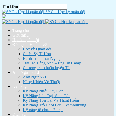
Tìm kiếm
SYC – Học kỳ quân đội
Trang chủ
Giới thiệu
Học kì quân đội
Đào tạo – Huấn luyện
Học kỳ Quân đội
Chiến Sỹ Tí Hon
Hành Trình Trải Nghiệm
Trại Hè Tiếng Anh – English Camp
Chương trình huấn luyện Tết
Anh Ngữ – CLB
Anh Ngữ SYC
Năng Khiếu Võ Thuật
Kỹ năng
Kỹ Năng Nuôi Dạy Con
Kỹ Năng Lều Trại, Sinh Tồn
Kỹ Năng Tồn Tại Và Thoát Hiểm
Kỹ Năng Trò Chơi Lớn, Teambuilding
Kỹ năng tổ chức lửa trại
Dịch vụ