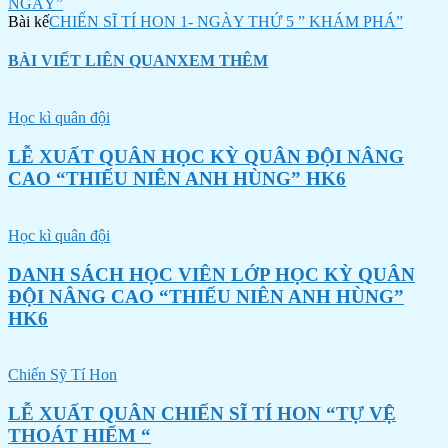
NGÀY”
Bài kế
CHIẾN SĨ TÍ HON 1- NGÀY THỨ 5 ” KHÁM PHÁ”
BÀI VIẾT LIÊN QUAN
XEM THÊM
Học kì quân đội
LỄ XUẤT QUÂN HỌC KỲ QUÂN ĐỘI NÂNG
CAO “THIẾU NIÊN ANH HÙNG” HK6
Học kì quân đội
DANH SÁCH HỌC VIÊN LỚP HỌC KỲ QUÂN
ĐỘI NÂNG CAO “THIẾU NIÊN ANH HÙNG”
HK6
Chiến Sỹ Tí Hon
LỄ XUẤT QUÂN CHIẾN SĨ TÍ HON “TỰ VỆ
THOÁT HIỂM “