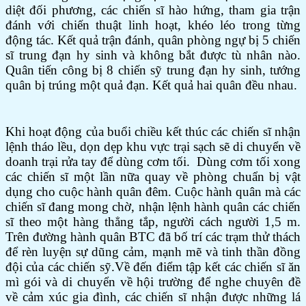
diệt đối phương, các chiến sĩ hào hứng, tham gia trận
đánh với chiến thuật linh hoạt, khéo léo trong từng
động tác. Kết quả trận đánh, quân phòng ngự bị 5 chiến
sĩ trung đạn hy sinh và không bắt được tù nhân nào.
Quân tiến công bị 8 chiến sỹ trung đạn hy sinh, tướng
quân bị trúng một quả đạn. Kết quả hai quân đều nhau.
Khi hoạt động của buổi chiều kết thúc các chiến sĩ nhận
lệnh tháo lều, dọn dẹp khu vực trại sạch sẽ di chuyển về
doanh trại rửa tay để dùng cơm tối. Dùng cơm tối xong
các chiến sĩ một lần nữa quay về phòng chuẩn bị vật
dụng cho cuộc hành quân đêm. Cuộc hành quân mà các
chiến sĩ đang mong chờ, nhận lệnh hành quân các chiến
sĩ theo một hàng thẳng tắp, người cách người 1,5 m.
Trên đường hành quân BTC đã bố trí các trạm thử thách
để rèn luyện sự dũng cảm, mạnh mẽ và tinh thần đồng
đội của các chiến sỹ.Về đến điểm tập kết các chiến sĩ ăn
mì gói và di chuyển về hội trường để nghe chuyên đề
về cảm xúc gia đình, các chiến sĩ nhận được những lá