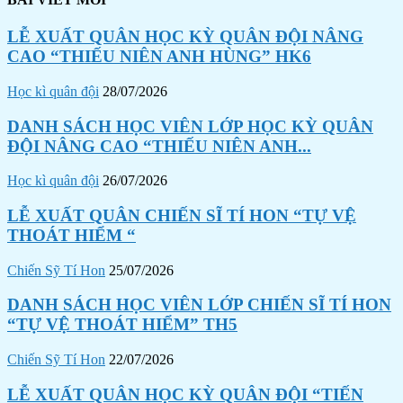
LỄ XUẤT QUÂN HỌC KỲ QUÂN ĐỘI NÂNG
CAO “THIẾU NIÊN ANH HÙNG” HK6
Học kì quân đội
28/07/2026
DANH SÁCH HỌC VIÊN LỚP HỌC KỲ QUÂN
ĐỘI NÂNG CAO “THIẾU NIÊN ANH...
Học kì quân đội
26/07/2026
LỄ XUẤT QUÂN CHIẾN SĨ TÍ HON “TỰ VỆ
THOÁT HIỂM “
Chiến Sỹ Tí Hon
25/07/2026
DANH SÁCH HỌC VIÊN LỚP CHIẾN SĨ TÍ HON
“TỰ VỆ THOÁT HIỂM” TH5
Chiến Sỹ Tí Hon
22/07/2026
LỄ XUẤT QUÂN HỌC KỲ QUÂN ĐỘI “TIẾN