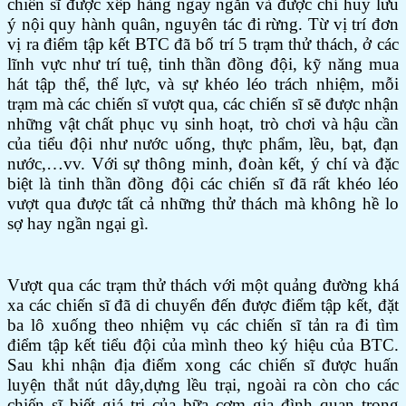
chiến sĩ được xếp hàng ngay ngắn và được chỉ huy lưu
ý nội quy hành quân, nguyên tác đi rừng. Từ vị trí đơn
vị ra điểm tập kết BTC đã bố trí 5 trạm thử thách, ở các
lĩnh vực như trí tuệ, tinh thần đồng đội, kỹ năng mua
hát tập thể, thể lực, và sự khéo léo trách nhiệm, mỗi
trạm mà các chiến sĩ vượt qua, các chiến sĩ sẽ được nhận
những vật chất phục vụ sinh hoạt, trò chơi và hậu cần
của tiểu đội như nước uống, thực phẩm, lều, bạt, đạn
nước,…vv. Với sự thông minh, đoàn kết, ý chí và đặc
biệt là tinh thần đồng đội các chiến sĩ đã rất khéo léo
vượt qua được tất cả những thử thách mà không hề lo
sợ hay ngần ngại gì.
Vượt qua các trạm thử thách với một quảng đường khá
xa các chiến sĩ đã di chuyển đến được điểm tập kết, đặt
ba lô xuống theo nhiệm vụ các chiến sĩ tản ra đi tìm
điểm tập kết tiểu đội của mình theo ký hiệu của BTC.
Sau khi nhận địa điểm xong các chiến sĩ được huấn
luyện thắt nút dây,dựng lều trại, ngoài ra còn cho các
chiến sĩ biết giá trị của bữa cơm gia đình quan trọng