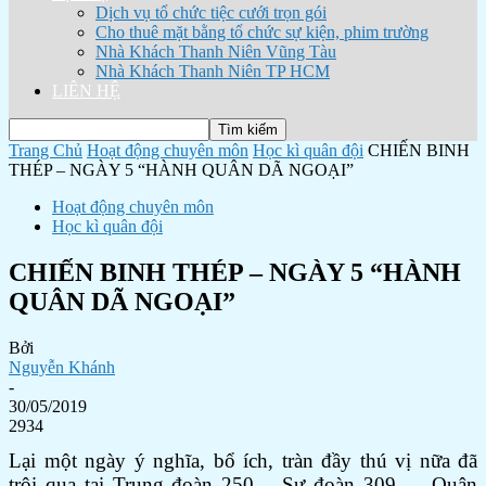
Dịch vụ tổ chức tiệc cưới trọn gói
Cho thuê mặt bằng tổ chức sự kiện, phim trường
Nhà Khách Thanh Niên Vũng Tàu
Nhà Khách Thanh Niên TP HCM
LIÊN HỆ
Trang Chủ
Hoạt động chuyên môn
Học kì quân đội
CHIẾN BINH
THÉP – NGÀY 5 “HÀNH QUÂN DÃ NGOẠI”
Hoạt động chuyên môn
Học kì quân đội
CHIẾN BINH THÉP – NGÀY 5 “HÀNH
QUÂN DÃ NGOẠI”
Bởi
Nguyễn Khánh
-
30/05/2019
2934
Lại một ngày ý nghĩa, bổ ích, tràn đầy thú vị nữa đã
trôi qua tại Trung đoàn 250 – Sư đoàn 309 – Quân