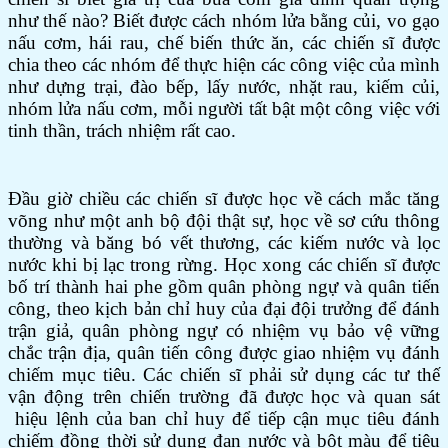
như thế nào? Biết được cách nhóm lửa bằng củi, vo gạo
nấu cơm, hái rau, chế biến thức ăn, các chiến sĩ được
chia theo các nhóm để thực hiện các công việc của mình
như dựng trại, đào bếp, lấy nước, nhặt rau, kiếm củi,
nhóm lửa nấu cơm, mỗi người tất bật một công việc với
tinh thần, trách nhiệm rất cao.
Đầu giờ chiều các chiến sĩ được học về cách mắc tăng
võng như một anh bộ đội thật sự, học về sơ cứu thông
thường và băng bó vết thương, các kiếm nước và lọc
nước khi bị lạc trong rừng. Học xong các chiến sĩ được
bố trí thành hai phe gồm quân phòng ngự và quân tiến
công, theo kịch bản chỉ huy của đại đội trưởng để đánh
trận giả, quân phòng ngự có nhiệm vụ bảo vệ vững
chắc trận địa, quân tiến công được giao nhiệm vụ đánh
chiếm mục tiêu. Các chiến sĩ phải sử dụng các tư thế
vận động trên chiến trường đã được học và quan sát
hiệu lệnh của ban chỉ huy để tiếp cận mục tiêu đánh
chiếm đồng thời sử dụng đạn nước và bột màu để tiêu