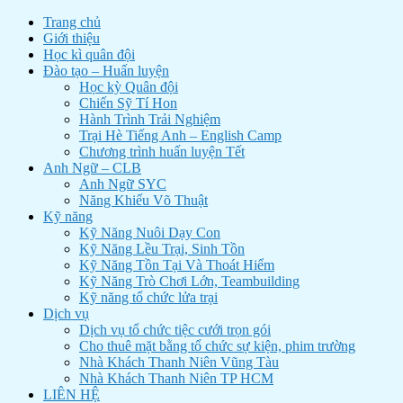
Trang chủ
Giới thiệu
Học kì quân đội
Đào tạo – Huấn luyện
Học kỳ Quân đội
Chiến Sỹ Tí Hon
Hành Trình Trải Nghiệm
Trại Hè Tiếng Anh – English Camp
Chương trình huấn luyện Tết
Anh Ngữ – CLB
Anh Ngữ SYC
Năng Khiếu Võ Thuật
Kỹ năng
Kỹ Năng Nuôi Dạy Con
Kỹ Năng Lều Trại, Sinh Tồn
Kỹ Năng Tồn Tại Và Thoát Hiểm
Kỹ Năng Trò Chơi Lớn, Teambuilding
Kỹ năng tổ chức lửa trại
Dịch vụ
Dịch vụ tổ chức tiệc cưới trọn gói
Cho thuê mặt bằng tổ chức sự kiện, phim trường
Nhà Khách Thanh Niên Vũng Tàu
Nhà Khách Thanh Niên TP HCM
LIÊN HỆ