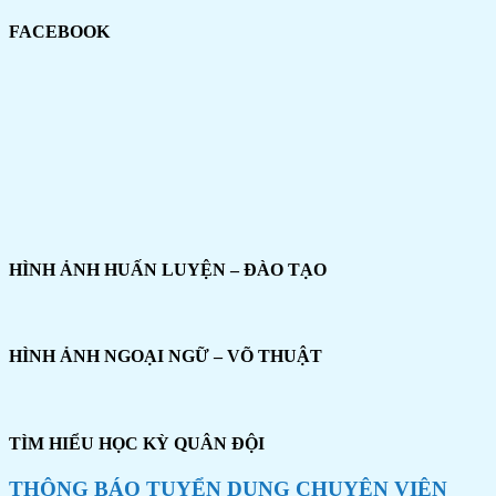
FACEBOOK
HÌNH ẢNH HUẤN LUYỆN – ĐÀO TẠO
HÌNH ẢNH NGOẠI NGỮ – VÕ THUẬT
TÌM HIỂU HỌC KỲ QUÂN ĐỘI
THÔNG BÁO TUYỂN DỤNG CHUYÊN VIÊN