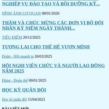
NGHIỆP VỤ ĐÀO TẠO VÀ BỒI DƯỠNG KỸ...
HÌNH ẢNH CƠ QUAN
08/01/2026
THĂM VÀ CHÚC MỪNG CÁC ĐƠN VỊ BỘ ĐỘI
NHÂN KỶ NIỆM NGÀY THÀNH...
TIÊU ĐIỂM
20/12/2025
TƯƠNG LAI CHO THẾ HỆ VƯƠN MÌNH
Đoàn - Hội quanh ta
26/03/2025
HỘI NGHỊ VIÊN CHỨC VÀ NGƯỜI LAO ĐỘNG
NĂM 2025
Đảng - Đoàn thể
09/01/2025
HỌC KỲ QUÂN ĐỘI
Học kì quân đội
15/04/2021
BÀI VIẾT MỚI