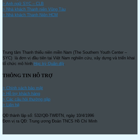
>
Anh ngữ SYC – CLB
>
Nhà khách Thanh niên Vũng Tàu
>
Nhà khách Thanh Niên HCM
Trung tâm Thanh thiếu niên miền Nam (The Southern Youth Center –
SYC) là đơn vị đầu tiên tại Việt Nam nghiên cứu, xây dựng và triển khai
tổ chức mô hình
Học kỳ Quân đội
.
THÔNG TIN HỖ TRỢ
>
Chính sách bảo mật
> Hỗ trợ khách hàng
> Các câu hỏi thường gặp
> Liên hệ
QĐ thành lập số: 532/QĐ-TWĐTN, ngày 10/4/1996
Đơn vị ra QĐ: Trung ương Đoàn TNCS Hồ Chí Minh