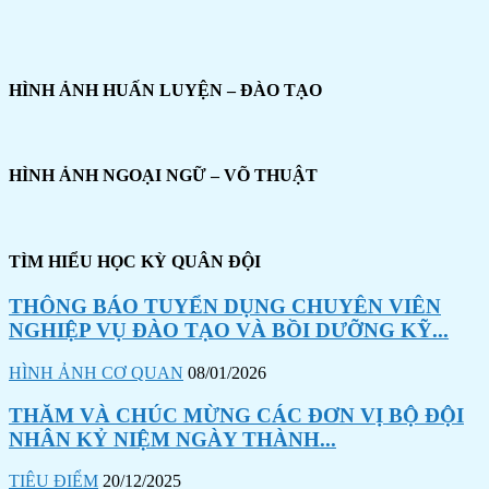
HÌNH ẢNH HUẤN LUYỆN – ĐÀO TẠO
HÌNH ẢNH NGOẠI NGỮ – VÕ THUẬT
TÌM HIỂU HỌC KỲ QUÂN ĐỘI
THÔNG BÁO TUYỂN DỤNG CHUYÊN VIÊN
NGHIỆP VỤ ĐÀO TẠO VÀ BỒI DƯỠNG KỸ...
HÌNH ẢNH CƠ QUAN
08/01/2026
THĂM VÀ CHÚC MỪNG CÁC ĐƠN VỊ BỘ ĐỘI
NHÂN KỶ NIỆM NGÀY THÀNH...
TIÊU ĐIỂM
20/12/2025