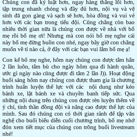
Chúng con đã kỷ luật hơn, ngay hàng thẳng lối hơn,
tập trung nhanh chóng và đầy đủ hơn, nội vụ và vệ
sinh đã gọn gàng và sạch sẽ hơn, hòa đồng và vui vẻ
hơn với các bạn trong tiểu đội. Cũng chẳng còn bao
nhiêu thời gian nữa là chúng con được về nhà với bố
mẹ rồi bố mẹ ơi! Nhưng mà con nói bố mẹ nghe cái
này bố mẹ đừng buồn con nhé, ngay bây giờ con chẳng
muốn về tí nào cả, ở đây với các bạn vui lắm bố mẹ ạ!
Con kể bố mẹ nghe, hôm nay chúng con được tắm hẳn
2 lần luôn, tắm bù cho ngày hôm qua đi hành quân,
ước gì ngày nào cũng được đi tắm 2 lần J)). Hoạt động
buổi sáng hôm nay chúng con được tham gia là chương
trình huấn luyện thể lực với các nội dung như kéo
bánh xe, lật bánh xe và chuyền banh tiếp sức. Qua
những nội dung trên chúng con được rèn luyện thêm về
ý chí, tinh thần đồng đội và nâng cao được thể lực của
mình. Sau đó chúng con có thời gian rảnh để tập văn
nghệ cho buổi biểu diễn cuối chương trình, bố mẹ nhớ
đón xem tiết mục của chúng con trông buổi livestream
nhé!