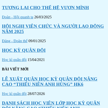
TƯƠNG LAI CHO THẾ HỆ VƯƠN MÌNH
Đoàn - Hội quanh ta
26/03/2025
HỘI NGHỊ VIÊN CHỨC VÀ NGƯỜI LAO ĐỘNG
NĂM 2025
Đảng - Đoàn thể
09/01/2025
HỌC KỲ QUÂN ĐỘI
Học kì quân đội
15/04/2021
BÀI VIẾT MỚI
LỄ XUẤT QUÂN HỌC KỲ QUÂN ĐỘI NÂNG
CAO “THIẾU NIÊN ANH HÙNG” HK6
Học kì quân đội
28/07/2026
DANH SÁCH HỌC VIÊN LỚP HỌC KỲ QUÂN