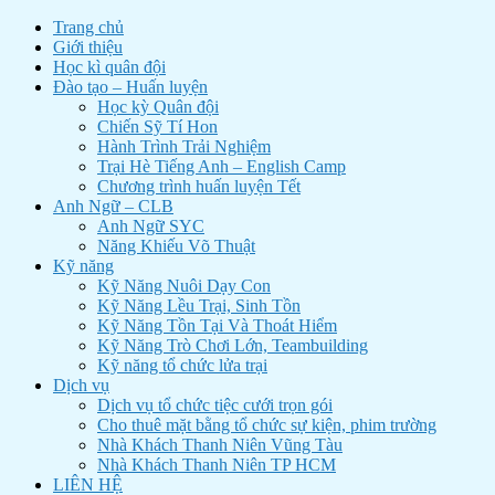
Trang chủ
Giới thiệu
Học kì quân đội
Đào tạo – Huấn luyện
Học kỳ Quân đội
Chiến Sỹ Tí Hon
Hành Trình Trải Nghiệm
Trại Hè Tiếng Anh – English Camp
Chương trình huấn luyện Tết
Anh Ngữ – CLB
Anh Ngữ SYC
Năng Khiếu Võ Thuật
Kỹ năng
Kỹ Năng Nuôi Dạy Con
Kỹ Năng Lều Trại, Sinh Tồn
Kỹ Năng Tồn Tại Và Thoát Hiểm
Kỹ Năng Trò Chơi Lớn, Teambuilding
Kỹ năng tổ chức lửa trại
Dịch vụ
Dịch vụ tổ chức tiệc cưới trọn gói
Cho thuê mặt bằng tổ chức sự kiện, phim trường
Nhà Khách Thanh Niên Vũng Tàu
Nhà Khách Thanh Niên TP HCM
LIÊN HỆ