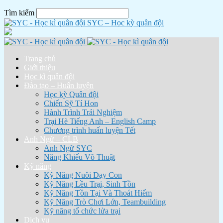
Tìm kiếm
SYC – Học kỳ quân đội
Trang chủ
Giới thiệu
Học kì quân đội
Đào tạo – Huấn luyện
Học kỳ Quân đội
Chiến Sỹ Tí Hon
Hành Trình Trải Nghiệm
Trại Hè Tiếng Anh – English Camp
Chương trình huấn luyện Tết
Anh Ngữ – CLB
Anh Ngữ SYC
Năng Khiếu Võ Thuật
Kỹ năng
Kỹ Năng Nuôi Dạy Con
Kỹ Năng Lều Trại, Sinh Tồn
Kỹ Năng Tồn Tại Và Thoát Hiểm
Kỹ Năng Trò Chơi Lớn, Teambuilding
Kỹ năng tổ chức lửa trại
Dịch vụ