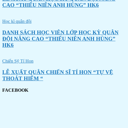
CAO “THIẾU NIÊN ANH HÙNG” HK6
Học kì quân đội
DANH SÁCH HỌC VIÊN LỚP HỌC KỲ QUÂN
ĐỘI NÂNG CAO “THIẾU NIÊN ANH HÙNG”
HK6
Chiến Sỹ Tí Hon
LỄ XUẤT QUÂN CHIẾN SĨ TÍ HON “TỰ VỆ
THOÁT HIỂM “
FACEBOOK