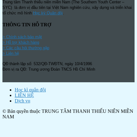
Trung tâm Thanh thiếu niên miền Nam (The Southern Youth Center –
SYC) là đơn vị đầu tiên tại Việt Nam nghiên cứu, xây dựng và triển khai
tổ chức mô hình
Học kỳ Quân đội
.
THÔNG TIN HỖ TRỢ
>
Chính sách bảo mật
> Hỗ trợ khách hàng
> Các câu hỏi thường gặp
> Liên hệ
QĐ thành lập số: 532/QĐ-TWĐTN, ngày 10/4/1996
Đơn vị ra QĐ: Trung ương Đoàn TNCS Hồ Chí Minh
Học kì quân đội
LIÊN HỆ
Dịch vụ
© Bản quyền thuộc TRUNG TÂM THANH THIẾU NIÊN MIỀN
NAM