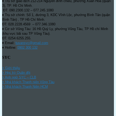
♦ Trụ sở giao dịch 212-214 Nguyễn đình chiểu, phường Xuân Hòa (quận
3), TP. Hồ Chí Minh.
ĐT: 090.2300.132 – 077.245.1080
♦ Trụ sở chính: Số 1, đường 3, KDC Vĩnh Lộc, phường Bình Tân (quận
Bình Tân) , TP Hồ Chí Minh.
ĐT: 028.2228.4569 – 077.346.1080
♦ Cơ sở Vũng Tàu: 16 Hồ Quý Ly, phường Vũng Tàu, TP Hồ chí Minh
(khu vực bãi sau TP Vũng Tàu).
ĐT: 0254.6255.255.
♦ Email:
tuvansyc@gmail.com
♦ Hotline:
0902 300 132
SYC
> Giới thiệu
> Học kỳ Quân đội
>
Anh ngữ SYC – CLB
>
Nhà khách Thanh niên Vũng Tàu
>
Nhà khách Thanh Niên HCM