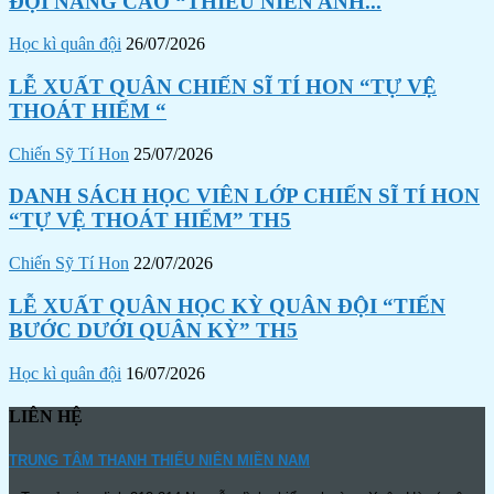
ĐỘI NÂNG CAO “THIẾU NIÊN ANH...
Học kì quân đội
26/07/2026
LỄ XUẤT QUÂN CHIẾN SĨ TÍ HON “TỰ VỆ
THOÁT HIỂM “
Chiến Sỹ Tí Hon
25/07/2026
DANH SÁCH HỌC VIÊN LỚP CHIẾN SĨ TÍ HON
“TỰ VỆ THOÁT HIỂM” TH5
Chiến Sỹ Tí Hon
22/07/2026
LỄ XUẤT QUÂN HỌC KỲ QUÂN ĐỘI “TIẾN
BƯỚC DƯỚI QUÂN KỲ” TH5
Học kì quân đội
16/07/2026
LIÊN HỆ
TRUNG TÂM THANH THIẾU NIÊN MIỀN NAM