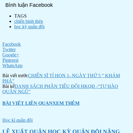
Bình luận Facebook
TAGS
chiến binh thép
học kỳ quân đội
Facebook
Twitter
Google+
Pinterest
WhatsApp
Bài viết trước
CHIẾN SĨ TÍ HON 1- NGÀY THỨ 5 ” KHÁM
PHÁ”
Bài kế
DANH SÁCH PHÂN TIỂU ĐỘI HKQĐ -“TỰ HÀO
QUÂN NGŨ”
BÀI VIẾT LIÊN QUAN
XEM THÊM
Học kì quân đội
LỄ XUẤT QUÂN HỌC KỲ QUÂN ĐỘI NÂNG