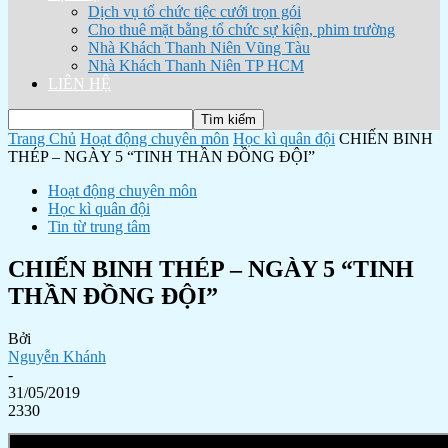
Dịch vụ tổ chức tiệc cưới trọn gói
Cho thuê mặt bằng tổ chức sự kiện, phim trường
Nhà Khách Thanh Niên Vũng Tàu
Nhà Khách Thanh Niên TP HCM
LIÊN HỆ
Trang Chủ
Hoạt động chuyên môn
Học kì quân đội
CHIẾN BINH
THÉP – NGÀY 5 “TINH THẦN ĐỒNG ĐỘI”
Hoạt động chuyên môn
Học kì quân đội
Tin từ trung tâm
CHIẾN BINH THÉP – NGÀY 5 “TINH
THẦN ĐỒNG ĐỘI”
Bởi
Nguyễn Khánh
-
31/05/2019
2330