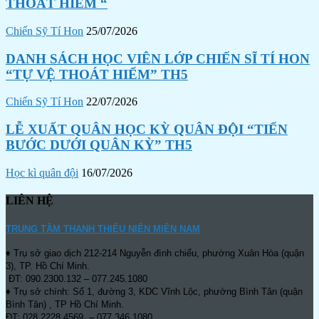
THOÁT HIỂM “
Chiến Sỹ Tí Hon
25/07/2026
DANH SÁCH HỌC VIÊN LỚP CHIẾN SĨ TÍ HON
“TỰ VỆ THOÁT HIỂM” TH5
Chiến Sỹ Tí Hon
22/07/2026
LỄ XUẤT QUÂN HỌC KỲ QUÂN ĐỘI “TIẾN
BƯỚC DƯỚI QUÂN KỲ” TH5
Học kì quân đội
16/07/2026
LIÊN HỆ
TRUNG TÂM THANH THIẾU NIÊN MIỀN NAM
♦ Trụ sở giao dịch 212-214 Nguyễn đình chiểu, phường Xuân Hòa (quận
3), TP. Hồ Chí Minh.
ĐT: 090.2300.132 – 077.245.1080
♦ Trụ sở chính: Số 1, đường 3, KDC Vĩnh Lộc, phường Bình Tân (quận
Bình Tân) , TP Hồ Chí Minh.
ĐT: 028.2228.4569 – 077.346.1080