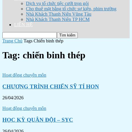
Dịch vụ tổ chức tiệc cưới trọn gói
Cho thuê mặt bằng tổ chức sự kiện, phim trường
Nhà Khách Thanh Niên Vũng Tàu
Nhà Khách Thanh Niên TP HCM
LIÊN HỆ
Trang Chủ
Tags
Chiến binh thép
Tag: chiến binh thép
Hoạt động chuyên môn
CHƯƠNG TRÌNH CHIẾN SỸ TÍ HON
26/04/2026
Hoạt động chuyên môn
HỌC KỲ QUÂN ĐỘI – SYC
26/04/2026