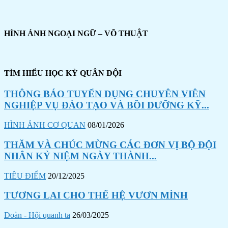
HÌNH ẢNH NGOẠI NGỮ – VÕ THUẬT
TÌM HIỂU HỌC KỲ QUÂN ĐỘI
THÔNG BÁO TUYỂN DỤNG CHUYÊN VIÊN
NGHIỆP VỤ ĐÀO TẠO VÀ BỒI DƯỠNG KỸ...
HÌNH ẢNH CƠ QUAN
08/01/2026
THĂM VÀ CHÚC MỪNG CÁC ĐƠN VỊ BỘ ĐỘI
NHÂN KỶ NIỆM NGÀY THÀNH...
TIÊU ĐIỂM
20/12/2025
TƯƠNG LAI CHO THẾ HỆ VƯƠN MÌNH
Đoàn - Hội quanh ta
26/03/2025