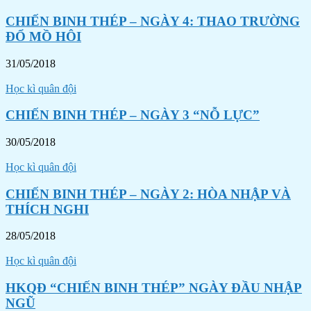
CHIẾN BINH THÉP – NGÀY 4: THAO TRƯỜNG
ĐỔ MỒ HÔI
31/05/2018
Học kì quân đội
CHIẾN BINH THÉP – NGÀY 3 “NỖ LỰC”
30/05/2018
Học kì quân đội
CHIẾN BINH THÉP – NGÀY 2: HÒA NHẬP VÀ
THÍCH NGHI
28/05/2018
Học kì quân đội
HKQĐ “CHIẾN BINH THÉP” NGÀY ĐẦU NHẬP
NGŨ