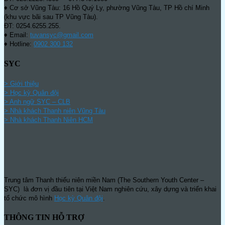
♦ Cơ sở Vũng Tàu: 16 Hồ Quý Ly, phường Vũng Tàu, TP Hồ chí Minh
(khu vực bãi sau TP Vũng Tàu).
ĐT: 0254.6255.255.
♦ Email:
tuvansyc@gmail.com
♦ Hotline:
0902 300 132
SYC
> Giới thiệu
> Học kỳ Quân đội
>
Anh ngữ SYC – CLB
>
Nhà khách Thanh niên Vũng Tàu
>
Nhà khách Thanh Niên HCM
Trung tâm Thanh thiếu niên miền Nam (The Southern Youth Center –
SYC) là đơn vị đầu tiên tại Việt Nam nghiên cứu, xây dựng và triển khai
tổ chức mô hình
Học kỳ Quân đội
.
THÔNG TIN HỖ TRỢ