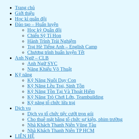
Trang chủ
Giới thiệu
Học kì quân đội
Đào tạo – Huấn luyện
Học kỳ Quân đội
Chiến Sỹ Tí Hon
Hành Trình Trải Nghiệm
Trại Hè Tiếng Anh – English Camp
Chương trình huấn luyện Tết
Anh Ngữ – CLB
Anh Ngữ SYC
Năng Khiếu Võ Thuật
Kỹ năng
Kỹ Năng Nuôi Dạy Con
Kỹ Năng Lều Trại, Sinh Tồn
Kỹ Năng Tồn Tại Và Thoát Hiểm
Kỹ Năng Trò Chơi Lớn, Teambuilding
Kỹ năng tổ chức lửa trại
Dịch vụ
Dịch vụ tổ chức tiệc cưới trọn gói
Cho thuê mặt bằng tổ chức sự kiện, phim trường
Nhà Khách Thanh Niên Vũng Tàu
Nhà Khách Thanh Niên TP HCM
LIÊN HỆ