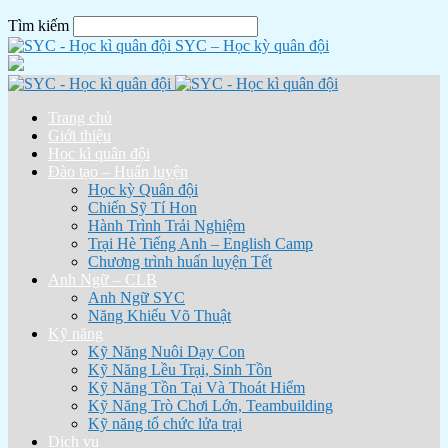
Tìm kiếm
SYC – Học kỳ quân đội
Trang chủ
Giới thiệu
Học kì quân đội
Đào tạo – Huấn luyện
Học kỳ Quân đội
Chiến Sỹ Tí Hon
Hành Trình Trải Nghiệm
Trại Hè Tiếng Anh – English Camp
Chương trình huấn luyện Tết
Anh Ngữ – CLB
Anh Ngữ SYC
Năng Khiếu Võ Thuật
Kỹ năng
Kỹ Năng Nuôi Dạy Con
Kỹ Năng Lều Trại, Sinh Tồn
Kỹ Năng Tồn Tại Và Thoát Hiểm
Kỹ Năng Trò Chơi Lớn, Teambuilding
Kỹ năng tổ chức lửa trại
Dịch vụ