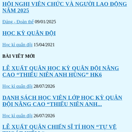
HỘI NGHỊ VIÊN CHỨC VÀ NGƯỜI LAO ĐỘNG
NĂM 2025
Đảng - Đoàn thể
09/01/2025
HỌC KỲ QUÂN ĐỘI
Học kì quân đội
15/04/2021
BÀI VIẾT MỚI
LỄ XUẤT QUÂN HỌC KỲ QUÂN ĐỘI NÂNG
CAO “THIẾU NIÊN ANH HÙNG” HK6
Học kì quân đội
28/07/2026
DANH SÁCH HỌC VIÊN LỚP HỌC KỲ QUÂN
ĐỘI NÂNG CAO “THIẾU NIÊN ANH...
Học kì quân đội
26/07/2026
LỄ XUẤT QUÂN CHIẾN SĨ TÍ HON “TỰ VỆ