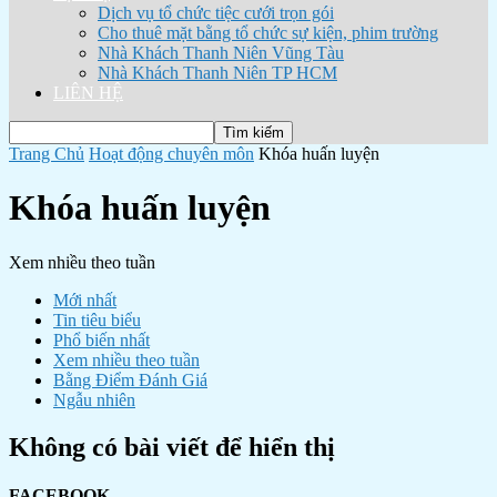
Dịch vụ tổ chức tiệc cưới trọn gói
Cho thuê mặt bằng tổ chức sự kiện, phim trường
Nhà Khách Thanh Niên Vũng Tàu
Nhà Khách Thanh Niên TP HCM
LIÊN HỆ
Trang Chủ
Hoạt động chuyên môn
Khóa huấn luyện
Khóa huấn luyện
Xem nhiều theo tuần
Mới nhất
Tin tiêu biểu
Phổ biến nhất
Xem nhiều theo tuần
Bằng Điểm Đánh Giá
Ngẫu nhiên
Không có bài viết để hiển thị
FACEBOOK