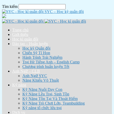
Tìm kiếm
SYC – Học kỳ quân đội
Trang chủ
Giới thiệu
Học kì quân đội
Đào tạo – Huấn luyện
Học kỳ Quân đội
Chiến Sỹ Tí Hon
Hành Trình Trải Nghiệm
Trại Hè Tiếng Anh – English Camp
Chương trình huấn luyện Tết
Anh Ngữ – CLB
Anh Ngữ SYC
Năng Khiếu Võ Thuật
Kỹ năng
Kỹ Năng Nuôi Dạy Con
Kỹ Năng Lều Trại, Sinh Tồn
Kỹ Năng Tồn Tại Và Thoát Hiểm
Kỹ Năng Trò Chơi Lớn, Teambuilding
Kỹ năng tổ chức lửa trại
Dịch vụ