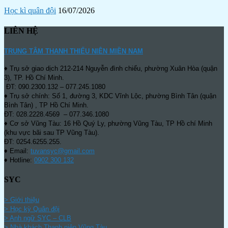
Học kì quân đội
16/07/2026
LIÊN HỆ
TRUNG TÂM THANH THIẾU NIÊN MIỀN NAM
♦ Trụ sở giao dịch 212-214 Nguyễn đình chiểu, phường Xuân Hòa (quận
3), TP. Hồ Chí Minh.
ĐT: 090.2300.132 – 077.245.1080
♦ Trụ sở chính: Số 1, đường 3, KDC Vĩnh Lộc, phường Bình Tân (quận
Bình Tân) , TP Hồ Chí Minh.
ĐT: 028.2228.4569 – 077.346.1080
♦ Cơ sở Vũng Tàu: 16 Hồ Quý Ly, phường Vũng Tàu, TP Hồ chí Minh
(khu vực bãi sau TP Vũng Tàu).
ĐT: 0254.6255.255.
♦ Email:
tuvansyc@gmail.com
♦ Hotline:
0902 300 132
SYC
> Giới thiệu
> Học kỳ Quân đội
>
Anh ngữ SYC – CLB
>
Nhà khách Thanh niên Vũng Tàu