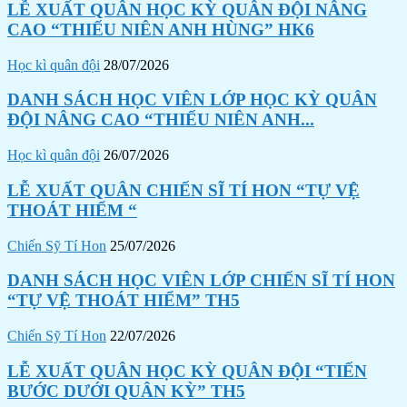
LỄ XUẤT QUÂN HỌC KỲ QUÂN ĐỘI NÂNG
CAO “THIẾU NIÊN ANH HÙNG” HK6
Học kì quân đội
28/07/2026
DANH SÁCH HỌC VIÊN LỚP HỌC KỲ QUÂN
ĐỘI NÂNG CAO “THIẾU NIÊN ANH...
Học kì quân đội
26/07/2026
LỄ XUẤT QUÂN CHIẾN SĨ TÍ HON “TỰ VỆ
THOÁT HIỂM “
Chiến Sỹ Tí Hon
25/07/2026
DANH SÁCH HỌC VIÊN LỚP CHIẾN SĨ TÍ HON
“TỰ VỆ THOÁT HIỂM” TH5
Chiến Sỹ Tí Hon
22/07/2026
LỄ XUẤT QUÂN HỌC KỲ QUÂN ĐỘI “TIẾN
BƯỚC DƯỚI QUÂN KỲ” TH5