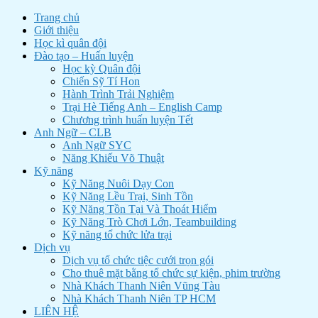
Trang chủ
Giới thiệu
Học kì quân đội
Đào tạo – Huấn luyện
Học kỳ Quân đội
Chiến Sỹ Tí Hon
Hành Trình Trải Nghiệm
Trại Hè Tiếng Anh – English Camp
Chương trình huấn luyện Tết
Anh Ngữ – CLB
Anh Ngữ SYC
Năng Khiếu Võ Thuật
Kỹ năng
Kỹ Năng Nuôi Dạy Con
Kỹ Năng Lều Trại, Sinh Tồn
Kỹ Năng Tồn Tại Và Thoát Hiểm
Kỹ Năng Trò Chơi Lớn, Teambuilding
Kỹ năng tổ chức lửa trại
Dịch vụ
Dịch vụ tổ chức tiệc cưới trọn gói
Cho thuê mặt bằng tổ chức sự kiện, phim trường
Nhà Khách Thanh Niên Vũng Tàu
Nhà Khách Thanh Niên TP HCM
LIÊN HỆ