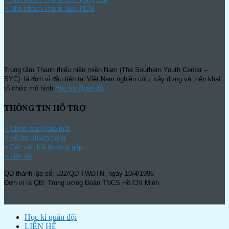
>
Nhà khách Thanh Niên HCM
Trung tâm Thanh thiếu niên miền Nam (The Southern Youth Center –
SYC) là đơn vị đầu tiên tại Việt Nam nghiên cứu, xây dựng và triển khai
tổ chức mô hình
Học kỳ Quân đội
.
THÔNG TIN HỖ TRỢ
>
Chính sách bảo mật
> Hỗ trợ khách hàng
> Các câu hỏi thường gặp
> Liên hệ
QĐ thành lập số: 532/QĐ-TWĐTN, ngày 10/4/1996
Đơn vị ra QĐ: Trung ương Đoàn TNCS Hồ Chí Minh
Học kì quân đội
LIÊN HỆ