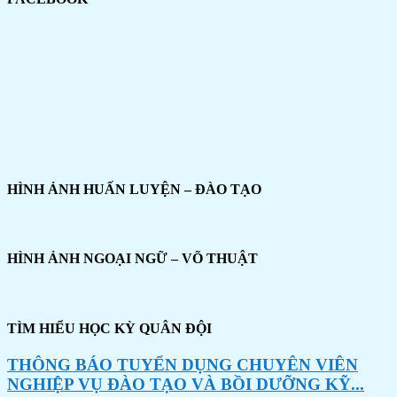
HÌNH ẢNH HUẤN LUYỆN – ĐÀO TẠO
HÌNH ẢNH NGOẠI NGỮ – VÕ THUẬT
TÌM HIỂU HỌC KỲ QUÂN ĐỘI
THÔNG BÁO TUYỂN DỤNG CHUYÊN VIÊN
NGHIỆP VỤ ĐÀO TẠO VÀ BỒI DƯỠNG KỸ...