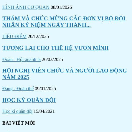
HÌNH ẢNH CƠ QUAN
08/01/2026
THĂM VÀ CHÚC MỪNG CÁC ĐƠN VỊ BỘ ĐỘI
NHÂN KỶ NIỆM NGÀY THÀNH...
TIÊU ĐIỂM
20/12/2025
TƯƠNG LAI CHO THẾ HỆ VƯƠN MÌNH
Đoàn - Hội quanh ta
26/03/2025
HỘI NGHỊ VIÊN CHỨC VÀ NGƯỜI LAO ĐỘNG
NĂM 2025
Đảng - Đoàn thể
09/01/2025
HỌC KỲ QUÂN ĐỘI
Học kì quân đội
15/04/2021
BÀI VIẾT MỚI