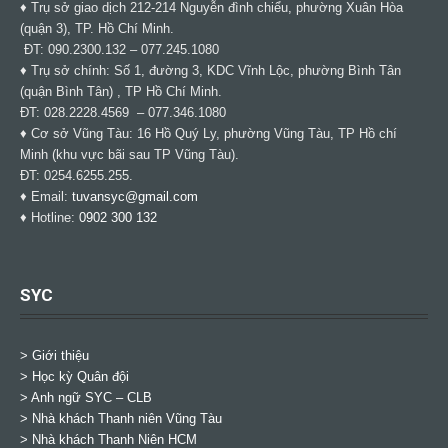
♦ Trụ sở giao dịch 212-214 Nguyễn đình chiểu, phường Xuân Hòa
(quận 3), TP. Hồ Chí Minh.
ĐT: 090.2300.132 – 077.245.1080
♦ Trụ sở chính: Số 1, đường 3, KDC Vĩnh Lộc, phường Bình Tân
(quận Bình Tân) , TP Hồ Chí Minh.
ĐT: 028.2228.4569 – 077.346.1080
♦ Cơ sở Vũng Tàu: 16 Hồ Quý Ly, phường Vũng Tàu, TP Hồ chí
Minh (khu vực bãi sau TP Vũng Tàu).
ĐT: 0254.6255.255.
♦ Email:
tuvansyc@gmail.com
♦ Hotline:
0902 300 132
SYC
> Giới thiệu
> Học kỳ Quân đội
>
Anh ngữ SYC – CLB
>
Nhà khách Thanh niên Vũng Tàu
>
Nhà khách Thanh Niên HCM