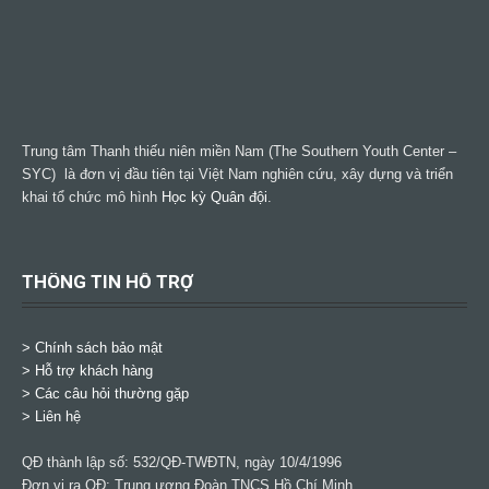
Trung tâm Thanh thiếu niên miền Nam (The Southern Youth Center –
SYC) là đơn vị đầu tiên tại Việt Nam nghiên cứu, xây dựng và triển
khai tổ chức mô hình
Học kỳ Quân đội
.
THÔNG TIN HỖ TRỢ
>
Chính sách bảo mật
> Hỗ trợ khách hàng
> Các câu hỏi thường gặp
> Liên hệ
QĐ thành lập số: 532/QĐ-TWĐTN, ngày 10/4/1996
Đơn vị ra QĐ: Trung ương Đoàn TNCS Hồ Chí Minh