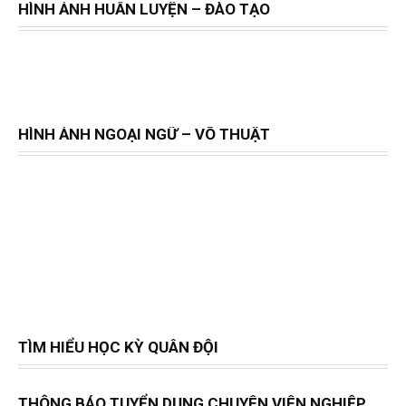
HÌNH ẢNH HUẤN LUYỆN – ĐÀO TẠO
HÌNH ẢNH NGOẠI NGỮ – VÕ THUẬT
TÌM HIỂU HỌC KỲ QUÂN ĐỘI
THÔNG BÁO TUYỂN DỤNG CHUYÊN VIÊN NGHIỆP