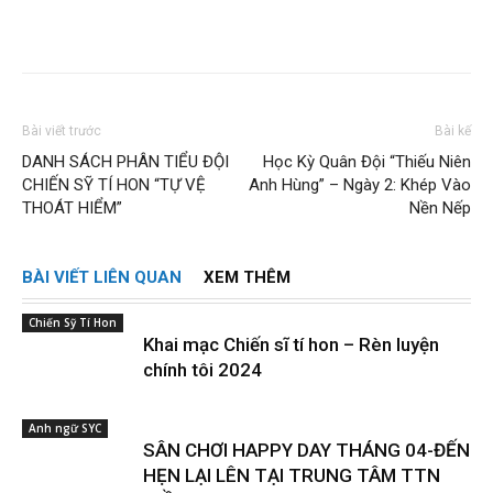
Bài viết trước
Bài kế
DANH SÁCH PHÂN TIỂU ĐỘI
Học Kỳ Quân Đội “Thiếu Niên
CHIẾN SỸ TÍ HON “TỰ VỆ
Anh Hùng” – Ngày 2: Khép Vào
THOÁT HIỂM”
Nền Nếp
BÀI VIẾT LIÊN QUAN
XEM THÊM
Chiến Sỹ Tí Hon
Khai mạc Chiến sĩ tí hon – Rèn luyện
chính tôi 2024
Anh ngữ SYC
SÂN CHƠI HAPPY DAY THÁNG 04-ĐẾN
HẸN LẠI LÊN TẠI TRUNG TÂM TTN