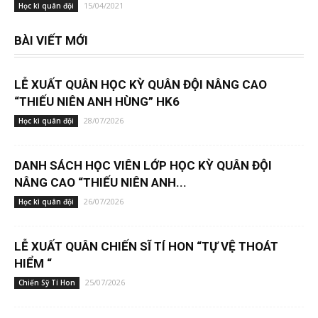
15/04/2021
Học kì quân đội
BÀI VIẾT MỚI
LỄ XUẤT QUÂN HỌC KỲ QUÂN ĐỘI NÂNG CAO
“THIẾU NIÊN ANH HÙNG” HK6
28/07/2026
Học kì quân đội
DANH SÁCH HỌC VIÊN LỚP HỌC KỲ QUÂN ĐỘI
NÂNG CAO “THIẾU NIÊN ANH...
26/07/2026
Học kì quân đội
LỄ XUẤT QUÂN CHIẾN SĨ TÍ HON “TỰ VỆ THOÁT
HIỂM “
25/07/2026
Chiến Sỹ Tí Hon