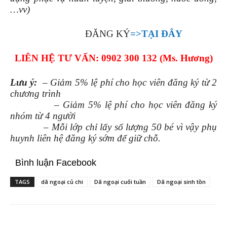
…vv)
ĐĂNG KÝ
=>TẠI ĐÂY
LIÊN HỆ TƯ VẤN: 0902 300 132 (Ms. Hương)
Lưu ý:
–
Giảm 5% lệ phí cho học viên đăng ký từ 2
chương trình
– Giảm 5% lệ phí cho học viên đăng ký
nhóm từ 4 người
– Mỗi lớp chỉ lấy số lượng 50 bé vì vậy phụ
huynh liên hệ đăng ký sớm để giữ chỗ.
Bình luận Facebook
TAGS
dã ngoại củ chi
Dã ngoại cuối tuần
Dã ngoại sinh tồn