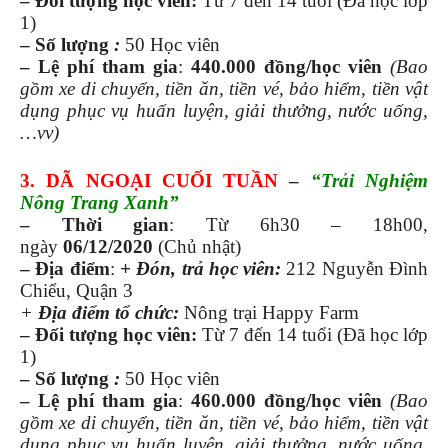
–
Đối tượng học viên:
Từ 7 đến 14 tuổi (Đã học lớp
1)
– Số lượng
:
50 Học viên
– Lệ phí tham gia
:
440.000 đồng
/học viên
(Bao
gồm xe di chuyển, tiền ăn, tiền vé, bảo hiểm, tiền vật
dụng phục vụ huấn luyện, giải thưởng, nước uống,
…vv)
3. DÃ NGOẠI CUỐI TUẦN
–
“Trải Nghiệm
Nông Trang Xanh”
– Thời gian
: Từ 6h30 – 18h00,
ngày
06/12/2020
(Chủ nhật)
– Địa điểm
:
+ Đón, trả học viên:
212 Nguyễn Đình
Chiểu, Quận 3
+
Địa điểm tổ chức:
Nông trại Happy Farm
–
Đối tượng học viên:
Từ 7 đến 14 tuổi (Đã học lớp
1)
– Số lượng
:
50 Học viên
– Lệ phí tham gia
:
460.000 đồng
/học viên
(Bao
gồm xe di chuyển, tiền ăn, tiền vé, bảo hiểm, tiền vật
dụng phục vụ huấn luyện, giải thưởng, nước uống,