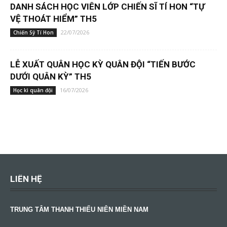
DANH SÁCH HỌC VIÊN LỚP CHIẾN SĨ TÍ HON “TỰ
VỆ THOÁT HIỂM” TH5
22/07/2026
Chiến Sỹ Tí Hon
LỄ XUẤT QUÂN HỌC KỲ QUÂN ĐỘI “TIẾN BƯỚC
DƯỚI QUÂN KỲ” TH5
16/07/2026
Học kì quân đội
LIÊN HỆ
TRUNG TÂM THANH THIẾU NIÊN MIỀN NAM