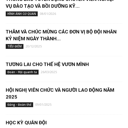
VỤ ĐÀO TẠO VÀ BỒI DƯỠNG KỸ...
08/01/2026
HÌNH ẢNH CƠ QUAN
THĂM VÀ CHÚC MỪNG CÁC ĐƠN VỊ BỘ ĐỘI NHÂN
KỶ NIỆM NGÀY THÀNH...
20/12/2025
TIÊU ĐIỂM
TƯƠNG LAI CHO THẾ HỆ VƯƠN MÌNH
26/03/2025
Đoàn - Hội quanh ta
HỘI NGHỊ VIÊN CHỨC VÀ NGƯỜI LAO ĐỘNG NĂM
2025
09/01/2025
Đảng - Đoàn thể
HỌC KỲ QUÂN ĐỘI