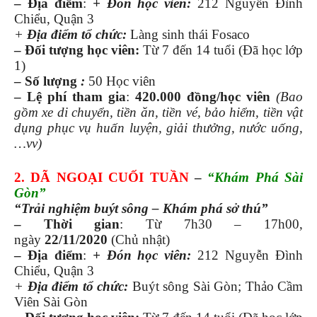
– Địa điểm
:
+ Đón học viên:
212 Nguyễn Đình
Chiểu, Quận 3
+
Địa điểm tổ chức:
Làng sinh thái Fosaco
–
Đối tượng học viên:
Từ 7 đến 14 tuổi (Đã học lớp
1)
– Số lượng
:
50 Học viên
– Lệ phí tham gia
:
420.000 đồng
/học viên
(Bao
gồm xe di chuyển, tiền ăn, tiền vé, bảo hiểm, tiền vật
dụng phục vụ huấn luyện, giải thưởng, nước uống,
…vv)
2. DÃ NGOẠI CUỐI TUẦN
–
“Khám Phá Sài
Gòn”
“Trải nghiệm buýt sông – Khám phá sở thú”
– Thời gian
: Từ 7h30 – 17h00,
ngày
22/11/2020
(Chủ nhật)
– Địa điểm
:
+ Đón học viên:
212 Nguyễn Đình
Chiểu, Quận 3
+
Địa điểm tổ chức:
Buýt sông Sài Gòn; Thảo Cầm
Viên Sài Gòn