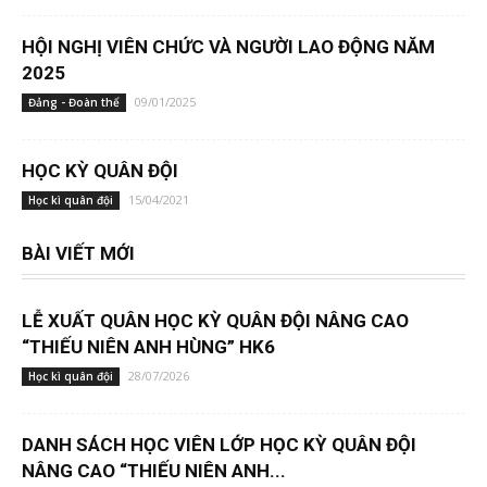
HỘI NGHỊ VIÊN CHỨC VÀ NGƯỜI LAO ĐỘNG NĂM
2025
09/01/2025
Đảng - Đoàn thể
HỌC KỲ QUÂN ĐỘI
15/04/2021
Học kì quân đội
BÀI VIẾT MỚI
LỄ XUẤT QUÂN HỌC KỲ QUÂN ĐỘI NÂNG CAO
“THIẾU NIÊN ANH HÙNG” HK6
28/07/2026
Học kì quân đội
DANH SÁCH HỌC VIÊN LỚP HỌC KỲ QUÂN ĐỘI
NÂNG CAO “THIẾU NIÊN ANH...