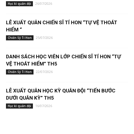
26/07/2026
Học kì quân đội
LỄ XUẤT QUÂN CHIẾN SĨ TÍ HON “TỰ VỆ THOÁT
HIỂM “
25/07/2026
Chiến Sỹ Tí Hon
DANH SÁCH HỌC VIÊN LỚP CHIẾN SĨ TÍ HON “TỰ
VỆ THOÁT HIỂM” TH5
22/07/2026
Chiến Sỹ Tí Hon
LỄ XUẤT QUÂN HỌC KỲ QUÂN ĐỘI “TIẾN BƯỚC
DƯỚI QUÂN KỲ” TH5
16/07/2026
Học kì quân đội