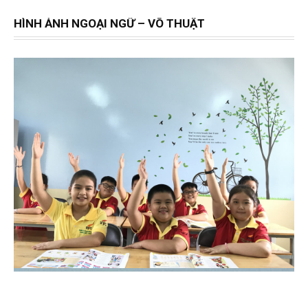
HÌNH ẢNH NGOẠI NGỮ – VÕ THUẬT