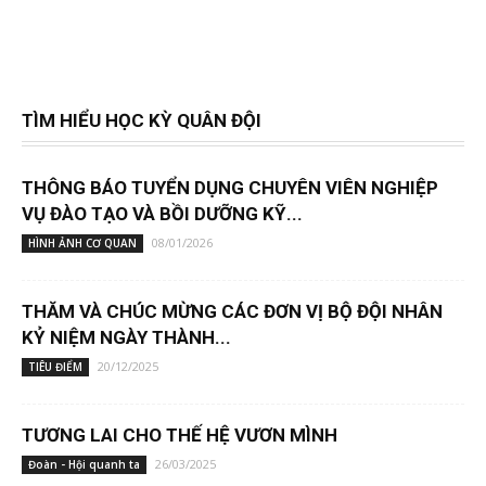
TÌM HIỂU HỌC KỲ QUÂN ĐỘI
THÔNG BÁO TUYỂN DỤNG CHUYÊN VIÊN NGHIỆP
VỤ ĐÀO TẠO VÀ BỒI DƯỠNG KỸ...
08/01/2026
HÌNH ẢNH CƠ QUAN
THĂM VÀ CHÚC MỪNG CÁC ĐƠN VỊ BỘ ĐỘI NHÂN
KỶ NIỆM NGÀY THÀNH...
20/12/2025
TIÊU ĐIỂM
TƯƠNG LAI CHO THẾ HỆ VƯƠN MÌNH
26/03/2025
Đoàn - Hội quanh ta