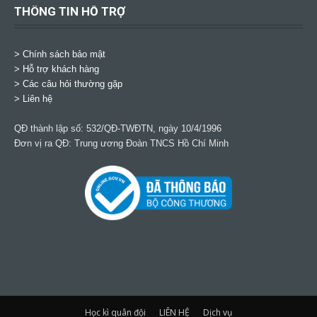
THÔNG TIN HỖ TRỢ
>
Chính sách bảo mật
> Hỗ trợ khách hàng
> Các câu hỏi thường gặp
> Liên hệ
QĐ thành lập số: 532/QĐ-TWĐTN, ngày 10/4/1996
Đơn vị ra QĐ: Trung ương Đoàn TNCS Hồ Chí Minh
Học kì quân đội
LIÊN HỆ
Dịch vụ