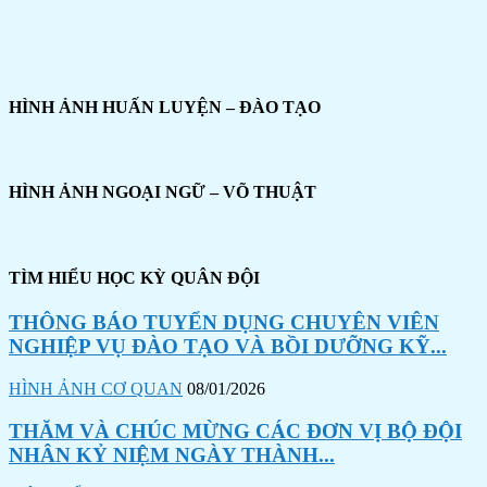
HÌNH ẢNH HUẤN LUYỆN – ĐÀO TẠO
HÌNH ẢNH NGOẠI NGỮ – VÕ THUẬT
TÌM HIỂU HỌC KỲ QUÂN ĐỘI
THÔNG BÁO TUYỂN DỤNG CHUYÊN VIÊN
NGHIỆP VỤ ĐÀO TẠO VÀ BỒI DƯỠNG KỸ...
HÌNH ẢNH CƠ QUAN
08/01/2026
THĂM VÀ CHÚC MỪNG CÁC ĐƠN VỊ BỘ ĐỘI
NHÂN KỶ NIỆM NGÀY THÀNH...