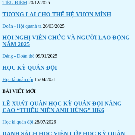
TIÊU ĐIỂM
20/12/2025
TƯƠNG LAI CHO THẾ HỆ VƯƠN MÌNH
Đoàn - Hội quanh ta
26/03/2025
HỘI NGHỊ VIÊN CHỨC VÀ NGƯỜI LAO ĐỘNG
NĂM 2025
Đảng - Đoàn thể
09/01/2025
HỌC KỲ QUÂN ĐỘI
Học kì quân đội
15/04/2021
BÀI VIẾT MỚI
LỄ XUẤT QUÂN HỌC KỲ QUÂN ĐỘI NÂNG
CAO “THIẾU NIÊN ANH HÙNG” HK6
Học kì quân đội
28/07/2026
DANH SÁCH HỌC VIÊN LỚP HỌC KỲ QUÂN