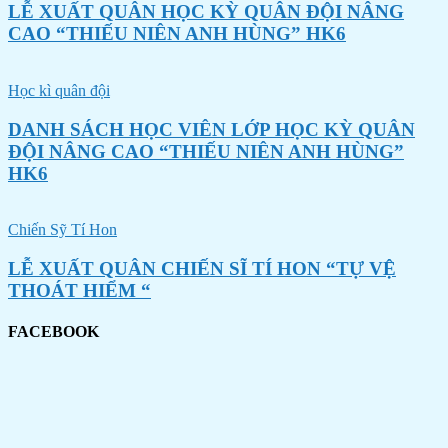
LỄ XUẤT QUÂN HỌC KỲ QUÂN ĐỘI NÂNG
CAO “THIẾU NIÊN ANH HÙNG” HK6
Học kì quân đội
DANH SÁCH HỌC VIÊN LỚP HỌC KỲ QUÂN
ĐỘI NÂNG CAO “THIẾU NIÊN ANH HÙNG”
HK6
Chiến Sỹ Tí Hon
LỄ XUẤT QUÂN CHIẾN SĨ TÍ HON “TỰ VỆ
THOÁT HIỂM “
FACEBOOK