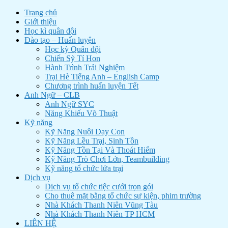
Trang chủ
Giới thiệu
Học kì quân đội
Đào tạo – Huấn luyện
Học kỳ Quân đội
Chiến Sỹ Tí Hon
Hành Trình Trải Nghiệm
Trại Hè Tiếng Anh – English Camp
Chương trình huấn luyện Tết
Anh Ngữ – CLB
Anh Ngữ SYC
Năng Khiếu Võ Thuật
Kỹ năng
Kỹ Năng Nuôi Dạy Con
Kỹ Năng Lều Trại, Sinh Tồn
Kỹ Năng Tồn Tại Và Thoát Hiểm
Kỹ Năng Trò Chơi Lớn, Teambuilding
Kỹ năng tổ chức lửa trại
Dịch vụ
Dịch vụ tổ chức tiệc cưới trọn gói
Cho thuê mặt bằng tổ chức sự kiện, phim trường
Nhà Khách Thanh Niên Vũng Tàu
Nhà Khách Thanh Niên TP HCM
LIÊN HỆ