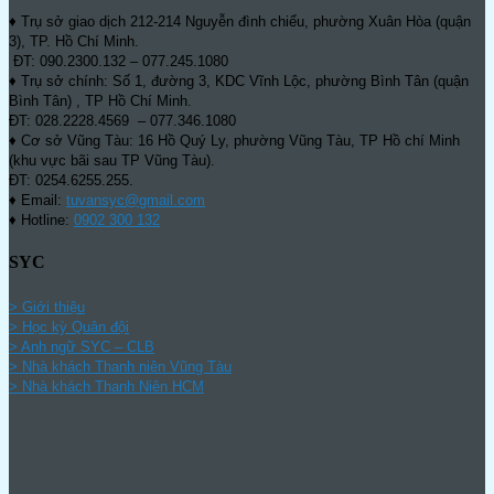
♦ Trụ sở giao dịch 212-214 Nguyễn đình chiểu, phường Xuân Hòa (quận
3), TP. Hồ Chí Minh.
ĐT: 090.2300.132 – 077.245.1080
♦ Trụ sở chính: Số 1, đường 3, KDC Vĩnh Lộc, phường Bình Tân (quận
Bình Tân) , TP Hồ Chí Minh.
ĐT: 028.2228.4569 – 077.346.1080
♦ Cơ sở Vũng Tàu: 16 Hồ Quý Ly, phường Vũng Tàu, TP Hồ chí Minh
(khu vực bãi sau TP Vũng Tàu).
ĐT: 0254.6255.255.
♦ Email:
tuvansyc@gmail.com
♦ Hotline:
0902 300 132
SYC
> Giới thiệu
> Học kỳ Quân đội
>
Anh ngữ SYC – CLB
>
Nhà khách Thanh niên Vũng Tàu
>
Nhà khách Thanh Niên HCM