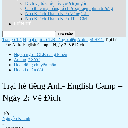
Dịch vụ tổ chức tiệc cưới trọn gói
Cho thuê mặt bằng tổ chức sự kiện, phim trường
Nhà Khách Thanh Niên Vũng Tàu
Nhà Khách Thanh Niên TP HCM
LIÊN HỆ
Trang Chủ
Ngoại ngữ - CLB năng khiếu
Anh ngữ SYC
Trại hè
tiếng Anh- English Camp – Ngày 2: Về Đích
Ngoại ngữ - CLB năng khiếu
Anh ngữ SYC
Hoạt động chuyên môn
Học kì quân đội
Trại hè tiếng Anh- English Camp –
Ngày 2: Về Đích
Bởi
Nguyễn Khánh
-