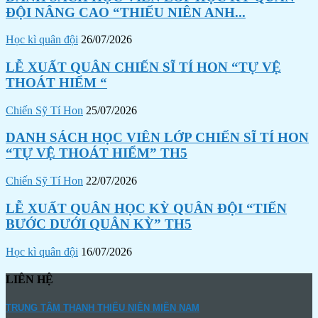
ĐỘI NÂNG CAO “THIẾU NIÊN ANH...
Học kì quân đội
26/07/2026
LỄ XUẤT QUÂN CHIẾN SĨ TÍ HON “TỰ VỆ
THOÁT HIỂM “
Chiến Sỹ Tí Hon
25/07/2026
DANH SÁCH HỌC VIÊN LỚP CHIẾN SĨ TÍ HON
“TỰ VỆ THOÁT HIỂM” TH5
Chiến Sỹ Tí Hon
22/07/2026
LỄ XUẤT QUÂN HỌC KỲ QUÂN ĐỘI “TIẾN
BƯỚC DƯỚI QUÂN KỲ” TH5
Học kì quân đội
16/07/2026
LIÊN HỆ
TRUNG TÂM THANH THIẾU NIÊN MIỀN NAM