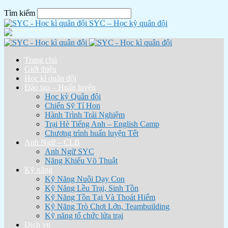
Tìm kiếm
SYC – Học kỳ quân đội
Trang chủ
Giới thiệu
Học kì quân đội
Đào tạo – Huấn luyện
Học kỳ Quân đội
Chiến Sỹ Tí Hon
Hành Trình Trải Nghiệm
Trại Hè Tiếng Anh – English Camp
Chương trình huấn luyện Tết
Anh Ngữ – CLB
Anh Ngữ SYC
Năng Khiếu Võ Thuật
Kỹ năng
Kỹ Năng Nuôi Dạy Con
Kỹ Năng Lều Trại, Sinh Tồn
Kỹ Năng Tồn Tại Và Thoát Hiểm
Kỹ Năng Trò Chơi Lớn, Teambuilding
Kỹ năng tổ chức lửa trại
Dịch vụ