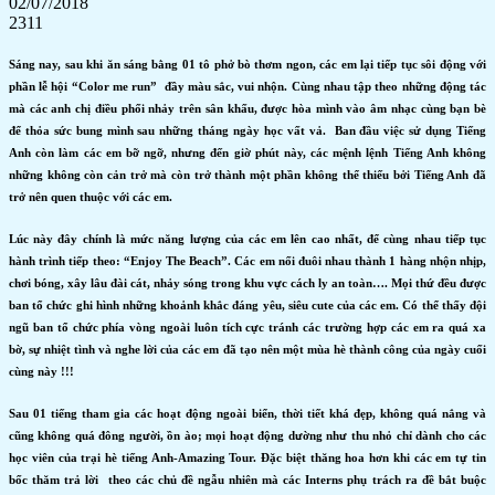
02/07/2018
2311
Sáng nay, sau khi ăn sáng bằng 01 tô phở bò thơm ngon, các em lại tiếp tục sôi động với
phần lễ hội
“Color me run”
đầy màu sắc, vui nhộn
.
Cùng nhau tập theo những động tác
mà các anh chị điều phối nhảy trên sân khấu, được hòa mình vào âm nhạc cùng bạn bè
để thỏa sức bung mình sau những tháng ngày học vất vả. Ban đầu việc sử dụng Tiếng
Anh còn làm các em bỡ ngỡ, nhưng đến giờ phút này, các mệnh lệnh Tiếng Anh không
những không còn cản trở mà còn trở thành một phần không thể thiếu bởi Tiếng Anh đã
trở nên quen thuộc với các em.
Lúc này đây chính là mức năng lượng của các em lên cao nhất, để cùng nhau tiếp tục
hành trình tiếp theo: “
Enjoy The Beach”
. Các em nối đuôi nhau thành 1 hàng nhộn nhịp,
chơi bóng, xây lâu đài cát, nhảy sóng trong khu vực cách ly an toàn…. Mọi thứ đều được
ban tổ chức ghi hình những khoảnh khắc đáng yêu, siêu cute của các em. Có thể thấy đội
ngũ ban tổ chức phía vòng ngoài luôn tích cực tránh các trường hợp các em ra quá xa
bờ, sự nhiệt tình và nghe lời của các em đã tạo nên một mùa hè thành công của ngày cuối
cùng này !!!
Sau 01 tiếng tham gia các hoạt động ngoài biển, thời tiết khá đẹp, không quá nắng và
cũng không quá đông người, ồn ào; mọi hoạt động dường như thu nhỏ chỉ dành cho các
học viên của trại hè tiếng Anh-Amazing Tour. Đặc biệt thăng hoa hơn khi các em tự tin
bốc thăm trả lời theo các chủ đề ngẫu nhiên mà các Interns phụ trách ra đề bắt buộc