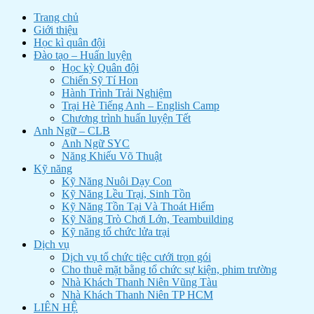
Trang chủ
Giới thiệu
Học kì quân đội
Đào tạo – Huấn luyện
Học kỳ Quân đội
Chiến Sỹ Tí Hon
Hành Trình Trải Nghiệm
Trại Hè Tiếng Anh – English Camp
Chương trình huấn luyện Tết
Anh Ngữ – CLB
Anh Ngữ SYC
Năng Khiếu Võ Thuật
Kỹ năng
Kỹ Năng Nuôi Dạy Con
Kỹ Năng Lều Trại, Sinh Tồn
Kỹ Năng Tồn Tại Và Thoát Hiểm
Kỹ Năng Trò Chơi Lớn, Teambuilding
Kỹ năng tổ chức lửa trại
Dịch vụ
Dịch vụ tổ chức tiệc cưới trọn gói
Cho thuê mặt bằng tổ chức sự kiện, phim trường
Nhà Khách Thanh Niên Vũng Tàu
Nhà Khách Thanh Niên TP HCM
LIÊN HỆ