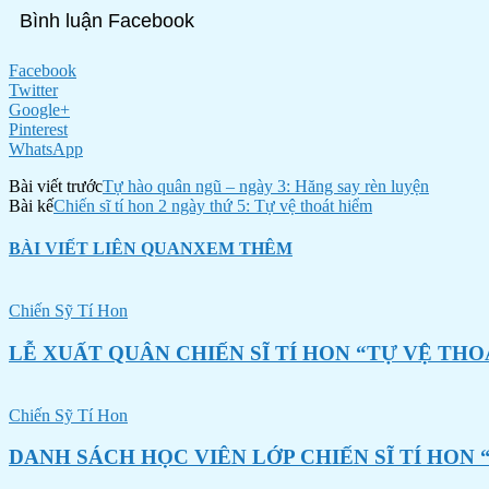
Bình luận Facebook
Facebook
Twitter
Google+
Pinterest
WhatsApp
Bài viết trước
Tự hào quân ngũ – ngày 3: Hăng say rèn luyện
Bài kế
Chiến sĩ tí hon 2 ngày thứ 5: Tự vệ thoát hiểm
BÀI VIẾT LIÊN QUAN
XEM THÊM
Chiến Sỹ Tí Hon
LỄ XUẤT QUÂN CHIẾN SĨ TÍ HON “TỰ VỆ THO
Chiến Sỹ Tí Hon
DANH SÁCH HỌC VIÊN LỚP CHIẾN SĨ TÍ HON 