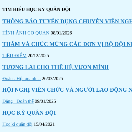
TÌM HIỂU HỌC KỲ QUÂN ĐỘI
THÔNG BÁO TUYỂN DỤNG CHUYÊN VIÊN NGHI
HÌNH ẢNH CƠ QUAN
08/01/2026
THĂM VÀ CHÚC MỪNG CÁC ĐƠN VỊ BỘ ĐỘI N
TIÊU ĐIỂM
20/12/2025
TƯƠNG LAI CHO THẾ HỆ VƯƠN MÌNH
Đoàn - Hội quanh ta
26/03/2025
HỘI NGHỊ VIÊN CHỨC VÀ NGƯỜI LAO ĐỘNG N
Đảng - Đoàn thể
09/01/2025
HỌC KỲ QUÂN ĐỘI
Học kì quân đội
15/04/2021