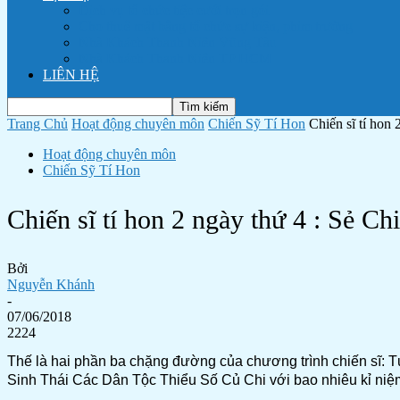
Dịch vụ tổ chức tiệc cưới trọn gói
Cho thuê mặt bằng tổ chức sự kiện, phim trường
Nhà Khách Thanh Niên Vũng Tàu
Nhà Khách Thanh Niên TP HCM
LIÊN HỆ
Trang Chủ
Hoạt động chuyên môn
Chiến Sỹ Tí Hon
Chiến sĩ tí hon 
Hoạt động chuyên môn
Chiến Sỹ Tí Hon
Chiến sĩ tí hon 2 ngày thứ 4 : Sẻ Ch
Bởi
Nguyễn Khánh
-
07/06/2018
2224
Thế là hai phần ba chặng đường của chương trình chiến sĩ: T
Sinh Thái Các Dân Tộc Thiểu Số Củ Chi với bao nhiêu kỉ niệm