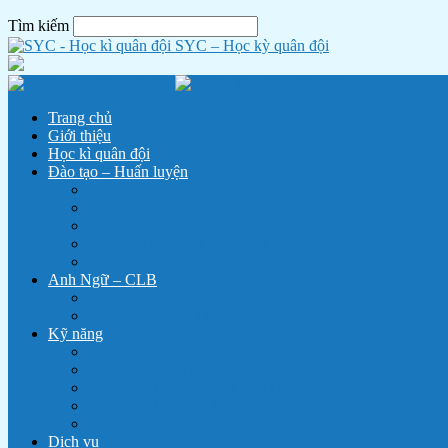
Tìm kiếm
SYC – Học kỳ quân đội
Trang chủ
Giới thiệu
Học kì quân đội
Đào tạo – Huấn luyện
Học kỳ Quân đội
Chiến Sỹ Tí Hon
Hành Trình Trải Nghiệm
Trại Hè Tiếng Anh – English Camp
Chương trình huấn luyện Tết
Anh Ngữ – CLB
Anh Ngữ SYC
Năng Khiếu Võ Thuật
Kỹ năng
Kỹ Năng Nuôi Dạy Con
Kỹ Năng Lều Trại, Sinh Tồn
Kỹ Năng Tồn Tại Và Thoát Hiểm
Kỹ Năng Trò Chơi Lớn, Teambuilding
Kỹ năng tổ chức lửa trại
Dịch vụ