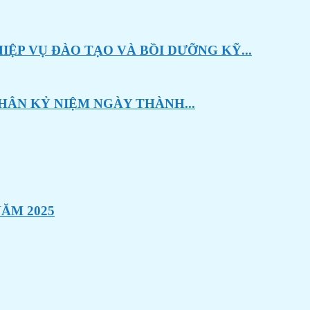
ỆP VỤ ĐÀO TẠO VÀ BỒI DƯỠNG KỸ...
HÂN KỶ NIỆM NGÀY THÀNH...
ĂM 2025