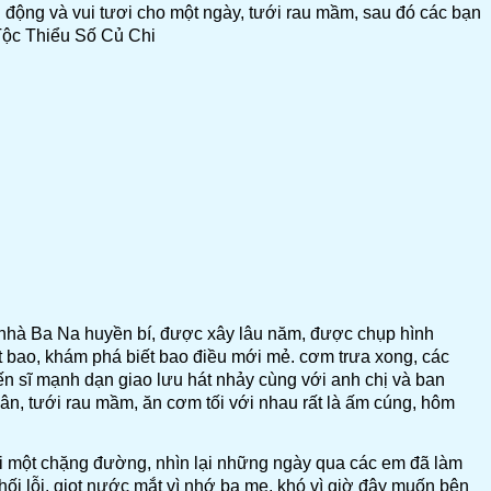
 động và vui tươi cho một ngày, tưới rau mầm, sau đó các bạn
 Tộc Thiểu Số Củ Chi
i nhà Ba Na huyền bí, được xây lâu năm, được chụp hình
ết bao, khám phá biết bao điều mới mẻ. cơm trưa xong, các
n sĩ mạnh dạn giao lưu hát nhảy cùng với anh chị và ban
hân, tưới rau mầm, ăn cơm tối với nhau rất là ấm cúng, hôm
 lại một chặng đường, nhìn lại những ngày qua các em đã làm
ối lỗi, giọt nước mắt vì nhớ ba mẹ, khó vì giờ đây muốn bên