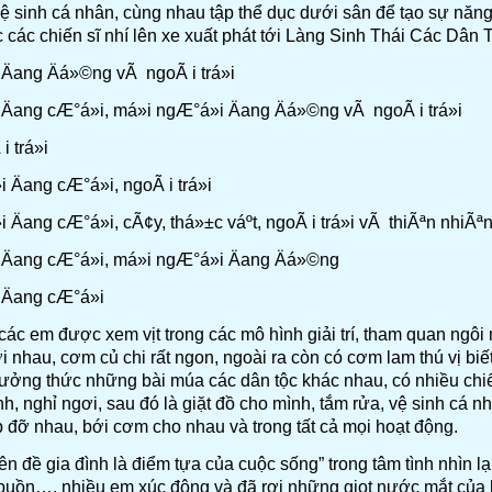
 sinh cá nhân, cùng nhau tập thể dục dưới sân để tạo sự năng
c các chiến sĩ nhí lên xe xuất phát tới Làng Sinh Thái Các Dân
 các em được xem vịt trong các mô hình giải trí, tham quan ngô
i nhau, cơm củ chi rất ngon, ngoài ra còn có cơm lam thú vị bi
hưởng thức những bài múa các dân tộc khác nhau, có nhiều chiế
h, nghỉ ngơi, sau đó là giặt đồ cho mình, tắm rửa, vệ sinh cá n
 đỡ nhau, bới cơm cho nhau và trong tất cả mọi hoạt động.
yên đề gia đình là điểm tựa của cuộc sống” trong tâm tình nhìn
 buồn…, nhiều em xúc động và đã rơi những giọt nước mắt của h