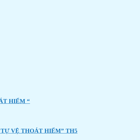
ÁT HIỂM “
“TỰ VỆ THOÁT HIỂM” TH5