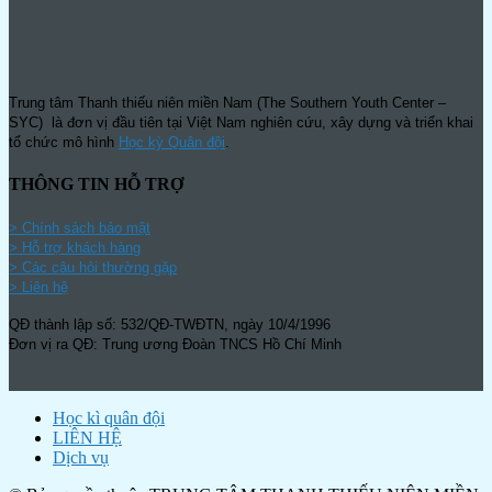
Trung tâm Thanh thiếu niên miền Nam (The Southern Youth Center –
SYC) là đơn vị đầu tiên tại Việt Nam nghiên cứu, xây dựng và triển khai
tổ chức mô hình
Học kỳ Quân đội
.
THÔNG TIN HỖ TRỢ
>
Chính sách bảo mật
> Hỗ trợ khách hàng
> Các câu hỏi thường gặp
> Liên hệ
QĐ thành lập số: 532/QĐ-TWĐTN, ngày 10/4/1996
Đơn vị ra QĐ: Trung ương Đoàn TNCS Hồ Chí Minh
Học kì quân đội
LIÊN HỆ
Dịch vụ