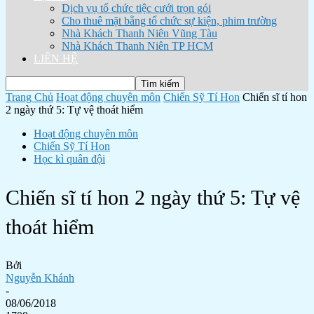
Dịch vụ tổ chức tiệc cưới trọn gói
Cho thuê mặt bằng tổ chức sự kiện, phim trường
Nhà Khách Thanh Niên Vũng Tàu
Nhà Khách Thanh Niên TP HCM
LIÊN HỆ
Trang Chủ
Hoạt động chuyên môn
Chiến Sỹ Tí Hon
Chiến sĩ tí hon
2 ngày thứ 5: Tự vệ thoát hiểm
Hoạt động chuyên môn
Chiến Sỹ Tí Hon
Học kì quân đội
Chiến sĩ tí hon 2 ngày thứ 5: Tự vệ
thoát hiểm
Bởi
Nguyễn Khánh
-
08/06/2018