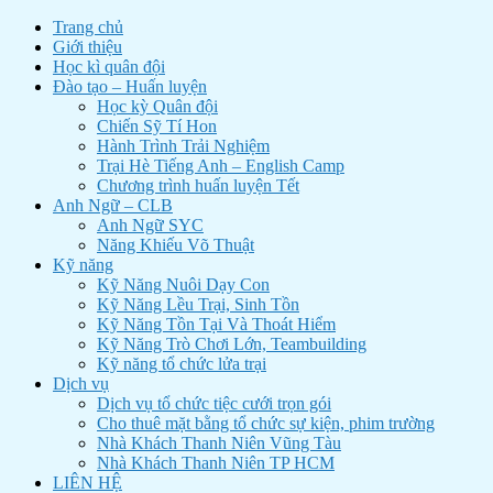
Trang chủ
Giới thiệu
Học kì quân đội
Đào tạo – Huấn luyện
Học kỳ Quân đội
Chiến Sỹ Tí Hon
Hành Trình Trải Nghiệm
Trại Hè Tiếng Anh – English Camp
Chương trình huấn luyện Tết
Anh Ngữ – CLB
Anh Ngữ SYC
Năng Khiếu Võ Thuật
Kỹ năng
Kỹ Năng Nuôi Dạy Con
Kỹ Năng Lều Trại, Sinh Tồn
Kỹ Năng Tồn Tại Và Thoát Hiểm
Kỹ Năng Trò Chơi Lớn, Teambuilding
Kỹ năng tổ chức lửa trại
Dịch vụ
Dịch vụ tổ chức tiệc cưới trọn gói
Cho thuê mặt bằng tổ chức sự kiện, phim trường
Nhà Khách Thanh Niên Vũng Tàu
Nhà Khách Thanh Niên TP HCM
LIÊN HỆ