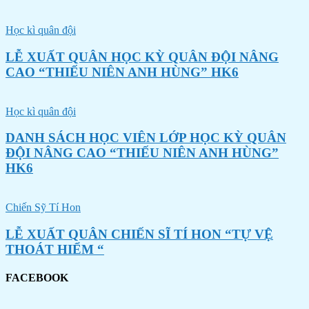
Học kì quân đội
LỄ XUẤT QUÂN HỌC KỲ QUÂN ĐỘI NÂNG
CAO “THIẾU NIÊN ANH HÙNG” HK6
Học kì quân đội
DANH SÁCH HỌC VIÊN LỚP HỌC KỲ QUÂN
ĐỘI NÂNG CAO “THIẾU NIÊN ANH HÙNG”
HK6
Chiến Sỹ Tí Hon
LỄ XUẤT QUÂN CHIẾN SĨ TÍ HON “TỰ VỆ
THOÁT HIỂM “
FACEBOOK