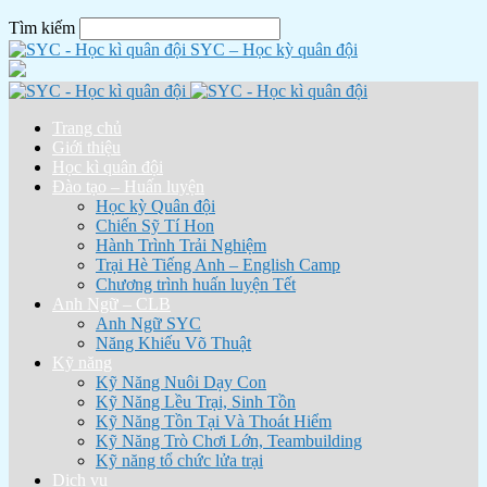
Tìm kiếm
SYC – Học kỳ quân đội
Trang chủ
Giới thiệu
Học kì quân đội
Đào tạo – Huấn luyện
Học kỳ Quân đội
Chiến Sỹ Tí Hon
Hành Trình Trải Nghiệm
Trại Hè Tiếng Anh – English Camp
Chương trình huấn luyện Tết
Anh Ngữ – CLB
Anh Ngữ SYC
Năng Khiếu Võ Thuật
Kỹ năng
Kỹ Năng Nuôi Dạy Con
Kỹ Năng Lều Trại, Sinh Tồn
Kỹ Năng Tồn Tại Và Thoát Hiểm
Kỹ Năng Trò Chơi Lớn, Teambuilding
Kỹ năng tổ chức lửa trại
Dịch vụ