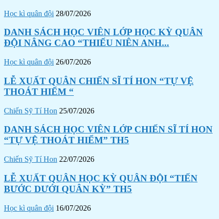
Học kì quân đội
28/07/2026
DANH SÁCH HỌC VIÊN LỚP HỌC KỲ QUÂN
ĐỘI NÂNG CAO “THIẾU NIÊN ANH...
Học kì quân đội
26/07/2026
LỄ XUẤT QUÂN CHIẾN SĨ TÍ HON “TỰ VỆ
THOÁT HIỂM “
Chiến Sỹ Tí Hon
25/07/2026
DANH SÁCH HỌC VIÊN LỚP CHIẾN SĨ TÍ HON
“TỰ VỆ THOÁT HIỂM” TH5
Chiến Sỹ Tí Hon
22/07/2026
LỄ XUẤT QUÂN HỌC KỲ QUÂN ĐỘI “TIẾN
BƯỚC DƯỚI QUÂN KỲ” TH5
Học kì quân đội
16/07/2026