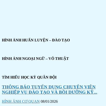
HÌNH ẢNH HUẤN LUYỆN – ĐÀO TẠO
HÌNH ẢNH NGOẠI NGỮ – VÕ THUẬT
TÌM HIỂU HỌC KỲ QUÂN ĐỘI
THÔNG BÁO TUYỂN DỤNG CHUYÊN VIÊN
NGHIỆP VỤ ĐÀO TẠO VÀ BỒI DƯỠNG KỸ...
HÌNH ẢNH CƠ QUAN
08/01/2026