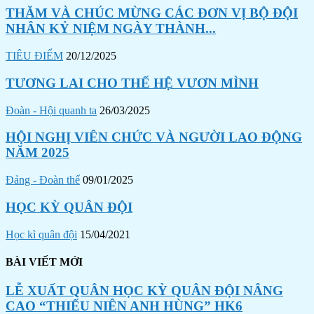
THĂM VÀ CHÚC MỪNG CÁC ĐƠN VỊ BỘ ĐỘI
NHÂN KỶ NIỆM NGÀY THÀNH...
TIÊU ĐIỂM
20/12/2025
TƯƠNG LAI CHO THẾ HỆ VƯƠN MÌNH
Đoàn - Hội quanh ta
26/03/2025
HỘI NGHỊ VIÊN CHỨC VÀ NGƯỜI LAO ĐỘNG
NĂM 2025
Đảng - Đoàn thể
09/01/2025
HỌC KỲ QUÂN ĐỘI
Học kì quân đội
15/04/2021
BÀI VIẾT MỚI
LỄ XUẤT QUÂN HỌC KỲ QUÂN ĐỘI NÂNG
CAO “THIẾU NIÊN ANH HÙNG” HK6