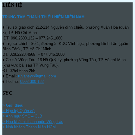
LIÊN HỆ
TRUNG TÂM THANH THIẾU NIÊN MIỀN NAM
♦ Trụ sở giao dịch 212-214 Nguyễn đình chiểu, phường Xuân Hòa (quận
3), TP. Hồ Chí Minh.
ĐT: 090.2300.132 – 077.245.1080
♦ Trụ sở chính: Số 1, đường 3, KDC Vĩnh Lộc, phường Bình Tân (quận
Bình Tân) , TP Hồ Chí Minh.
ĐT: 028.2228.4569 – 077.346.1080
♦ Cơ sở Vũng Tàu: 16 Hồ Quý Ly, phường Vũng Tàu, TP Hồ chí Minh
(khu vực bãi sau TP Vũng Tàu).
ĐT: 0254.6255.255.
♦ Email:
tuvansyc@gmail.com
♦ Hotline:
0902 300 132
SYC
> Giới thiệu
> Học kỳ Quân đội
>
Anh ngữ SYC – CLB
>
Nhà khách Thanh niên Vũng Tàu
>
Nhà khách Thanh Niên HCM