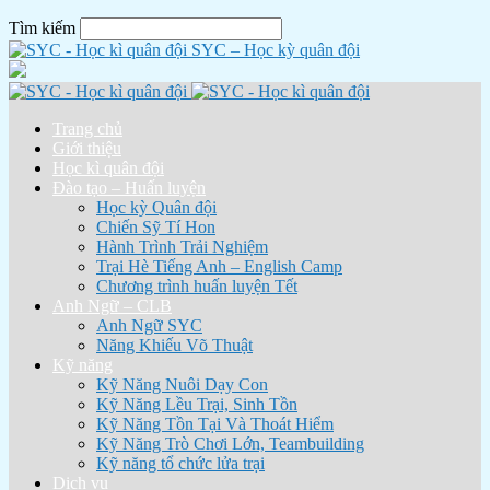
Tìm kiếm
SYC – Học kỳ quân đội
Trang chủ
Giới thiệu
Học kì quân đội
Đào tạo – Huấn luyện
Học kỳ Quân đội
Chiến Sỹ Tí Hon
Hành Trình Trải Nghiệm
Trại Hè Tiếng Anh – English Camp
Chương trình huấn luyện Tết
Anh Ngữ – CLB
Anh Ngữ SYC
Năng Khiếu Võ Thuật
Kỹ năng
Kỹ Năng Nuôi Dạy Con
Kỹ Năng Lều Trại, Sinh Tồn
Kỹ Năng Tồn Tại Và Thoát Hiểm
Kỹ Năng Trò Chơi Lớn, Teambuilding
Kỹ năng tổ chức lửa trại
Dịch vụ