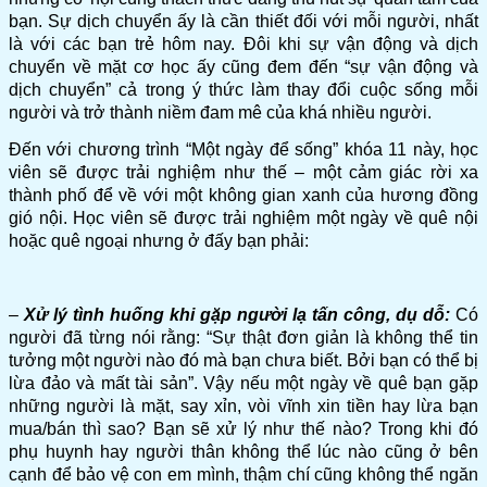
bạn. Sự dịch chuyển ấy là cần thiết đối với mỗi người, nhất
là với các bạn trẻ hôm nay. Đôi khi sự vận động và dịch
chuyển về mặt cơ học ấy cũng đem đến “sự vận động và
dịch chuyển” cả trong ý thức làm thay đổi cuộc sống mỗi
người và trở thành niềm đam mê của khá nhiều người.
Đến với chương trình “Một ngày để sống” khóa 11 này, học
viên sẽ được trải nghiệm như thế – một cảm giác rời xa
thành phố để về với một không gian xanh của hương đồng
gió nội. Học viên sẽ được trải nghiệm một ngày về quê nội
hoặc quê ngoại nhưng ở đấy bạn phải:
–
Xử lý tình huống khi gặp người lạ tấn công, dụ dỗ:
Có
người đã từng nói rằng: “Sự thật đơn giản là không thể tin
tưởng một người nào đó mà bạn chưa biết. Bởi bạn có thể bị
lừa đảo và mất tài sản”. Vậy nếu một ngày về quê bạn gặp
những người là mặt, say xỉn, vòi vĩnh xin tiền hay lừa bạn
mua/bán thì sao? Bạn sẽ xử lý như thế nào? Trong khi đó
phụ huynh hay người thân không thể lúc nào cũng ở bên
cạnh để bảo vệ con em mình, thậm chí cũng không thể ngăn