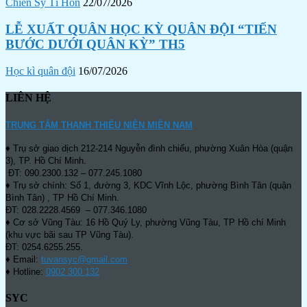
Chiến Sỹ Tí Hon
22/07/2026
LỄ XUẤT QUÂN HỌC KỲ QUÂN ĐỘI “TIẾN
BƯỚC DƯỚI QUÂN KỲ” TH5
Học kì quân đội
16/07/2026
LIÊN HỆ
TRUNG TÂM THANH THIẾU NIÊN MIỀN NAM
♦ Trụ sở giao dịch 212-214 Nguyễn đình chiểu, phường Xuân Hòa (quận
3), TP. Hồ Chí Minh.
ĐT: 090.2300.132 – 077.245.1080
♦ Trụ sở chính: Số 1, đường 3, KDC Vĩnh Lộc, phường Bình Tân (quận
Bình Tân) , TP Hồ Chí Minh.
ĐT: 028.2228.4569 – 077.346.1080
♦ Cơ sở Vũng Tàu: 16 Hồ Quý Ly, phường Vũng Tàu, TP Hồ chí Minh
(khu vực bãi sau TP Vũng Tàu).
ĐT: 0254.6255.255.
♦ Email:
tuvansyc@gmail.com
♦ Hotline:
0902 300 132
SYC