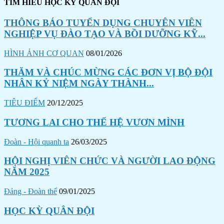
TÌM HIỂU HỌC KỲ QUÂN ĐỘI
THÔNG BÁO TUYỂN DỤNG CHUYÊN VIÊN
NGHIỆP VỤ ĐÀO TẠO VÀ BỒI DƯỠNG KỸ...
HÌNH ẢNH CƠ QUAN
08/01/2026
THĂM VÀ CHÚC MỪNG CÁC ĐƠN VỊ BỘ ĐỘI
NHÂN KỶ NIỆM NGÀY THÀNH...
TIÊU ĐIỂM
20/12/2025
TƯƠNG LAI CHO THẾ HỆ VƯƠN MÌNH
Đoàn - Hội quanh ta
26/03/2025
HỘI NGHỊ VIÊN CHỨC VÀ NGƯỜI LAO ĐỘNG
NĂM 2025
Đảng - Đoàn thể
09/01/2025
HỌC KỲ QUÂN ĐỘI