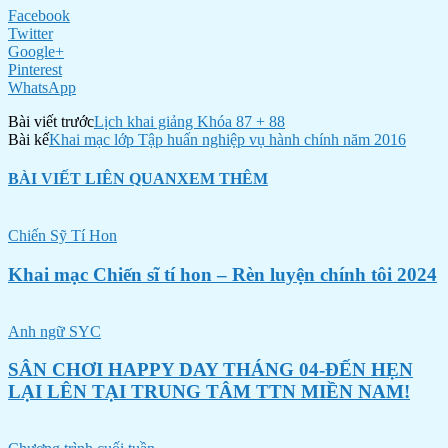
Facebook
Twitter
Google+
Pinterest
WhatsApp
Bài viết trước
Lịch khai giảng Khóa 87 + 88
Bài kế
Khai mạc lớp Tập huấn nghiệp vụ hành chính năm 2016
BÀI VIẾT LIÊN QUAN
XEM THÊM
Chiến Sỹ Tí Hon
Khai mạc Chiến sĩ tí hon – Rèn luyện chính tôi 2024
Anh ngữ SYC
SÂN CHƠI HAPPY DAY THÁNG 04-ĐẾN HẸN
LẠI LÊN TẠI TRUNG TÂM TTN MIỀN NAM!