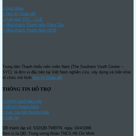
> Giới thiệu
> Học kỳ Quân đội
>
Anh ngữ SYC – CLB
>
Nhà khách Thanh niên Vũng Tàu
>
Nhà khách Thanh Niên HCM
Trung tâm Thanh thiếu niên miền Nam (The Southern Youth Center –
SYC) là đơn vị đầu tiên tại Việt Nam nghiên cứu, xây dựng và triển khai
tổ chức mô hình
Học kỳ Quân đội
.
THÔNG TIN HỖ TRỢ
>
Chính sách bảo mật
> Hỗ trợ khách hàng
> Các câu hỏi thường gặp
> Liên hệ
QĐ thành lập số: 532/QĐ-TWĐTN, ngày 10/4/1996
Đơn vị ra QĐ: Trung ương Đoàn TNCS Hồ Chí Minh