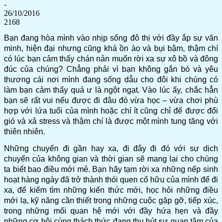
-
26/10/2016
2168
Bạn đang hòa mình vào nhịp sống đô thị với đầy ắp sự văn
minh, hiện đại nhưng cũng khá ồn ào và bụi bậm, thậm chí
có lúc bạn cảm thấy chán nản muốn rời xa sự xô bồ và đông
đúc của chúng? Chẳng phải vì bạn không gắn bó và yêu
thương cái nơi mình đang sống dẫu cho đôi khi chúng có
làm bạn cảm thấy quá ư là ngột ngạt. Vào lúc ấy, chắc hẳn
bạn sẽ rất vui nếu được đi đâu đó vừa học – vừa chơi phù
hợp với lứa tuổi của mình hoặc chí ít cũng chỉ để được đổi
gió và xả stress và thậm chí là được một mình tung tăng với
thiên nhiên.
Những chuyến đi gần hay xa, đi đây đi đó với sự dịch
chuyển của không gian và thời gian sẽ mang lại cho chúng
ta biết bao điều mới mẻ. Bạn hãy tạm rời xa những nếp sinh
hoạt hàng ngày đã trở thành thói quen cố hữu của mình để đi
xa, để kiếm tìm những kiến thức mới, học hỏi những điều
mới lạ, kỹ năng cần thiết trong những cuộc gặp gỡ, tiếp xúc,
trong những mối quan hệ mới với đầy hứa hẹn và đầy
những cơ hội cùng thách thức đang thu hút sự quan tâm của