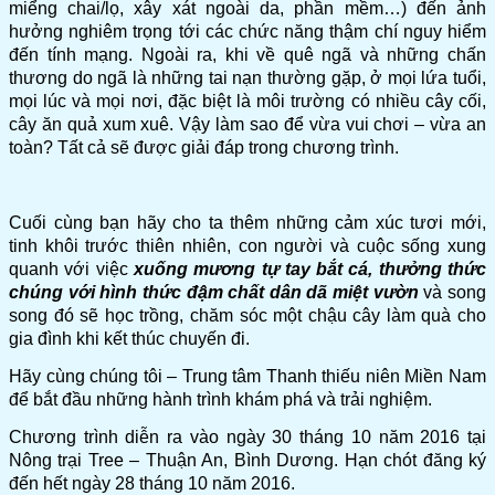
miểng chai/lọ, xây xát ngoài da, phần mềm…) đến ảnh
hưởng nghiêm trọng tới các chức năng thậm chí nguy hiểm
đến tính mạng. Ngoài ra, khi về quê ngã và những chấn
thương do ngã là những tai nạn thường gặp, ở mọi lứa tuổi,
mọi lúc và mọi nơi, đặc biệt là môi trường có nhiều cây cối,
cây ăn quả xum xuê. Vậy làm sao để vừa vui chơi – vừa an
toàn? Tất cả sẽ được giải đáp trong chương trình.
Cuối cùng bạn hãy cho ta thêm những cảm xúc tươi mới,
tinh khôi trước thiên nhiên, con người và cuộc sống xung
quanh với việc
xuống mương tự tay bắt cá, thưởng thức
chúng với hình thức đậm chất dân dã miệt vườn
và song
song đó sẽ học trồng, chăm sóc một chậu cây làm quà cho
gia đình khi kết thúc chuyến đi.
Hãy cùng chúng tôi – Trung tâm Thanh thiếu niên Miền Nam
để bắt đầu những hành trình khám phá và trải nghiệm.
Chương trình diễn ra vào ngày 30 tháng 10 năm 2016 tại
Nông trại Tree – Thuận An, Bình Dương. Hạn chót đăng ký
đến hết ngày 28 tháng 10 năm 2016.