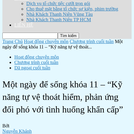
Dịch vụ tổ chức tiệc cưới trọn gói
Cho thuê mặt bằng tổ chức sự kiện, phim trường
Nhà Khách Thanh Niên Vũng Tàu
Nhà Khách Thanh Niên TP HCM
LIÊN HỆ
Trang Chủ
Hoạt động chuyên môn
Chương trình cuối tuần
Một
ngày để sống khóa 11 – “Kỹ năng tự vệ thoát...
Hoạt động chuyên môn
Chương trình cuối tuần
Dã ngoại cuối tuần
Một ngày để sống khóa 11 – “Kỹ
năng tự vệ thoát hiểm, phản ứng
đối phó với tình huống khẩn cấp”
Bởi
Nguyễn Khánh