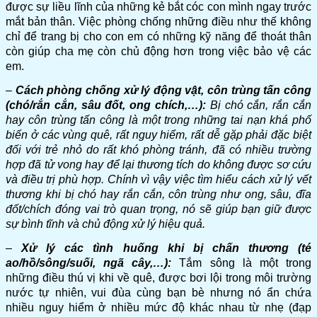
được sự liều lĩnh của những kẻ bắt cóc con mình ngay trước
mắt bản thân. Việc phòng chống những điều như thế không
chỉ để trang bị cho con em có những kỹ năng để thoát thân
còn giúp cha mẹ còn chủ động hơn trong việc bảo vệ các
em.
–
Cách phòng chống xử lý động vật, côn trùng tấn công
(chó/rắn cắn, sâu đốt, ong chích,…):
Bị chó cắn, rắn cắn
hay côn trùng tấn công là một trong những tai nạn khá phố
biến ở các vùng quê, rất nguy hiểm, rất dễ gặp phải đặc biệt
đối với trẻ nhỏ do rất khó phòng tránh, đã có nhiều trường
hợp đã tử vong hay để lại thương tích do không được sơ cứu
và điều trị phù hợp. Chính vì vậy việc tìm hiểu cách xử lý vết
thương khi bị chó hay rắn cắn, côn trùng như ong, sâu, đĩa
đốt/chích đóng vai trò quan trọng, nó sẽ giúp bạn giữ được
sự bình tĩnh và chủ động xử lý hiệu quả.
–
Xử lý các tình huống khi bị chấn thương (té
ao/hồ/sông/suối, ngã cây,…):
Tắm sông là một trong
những điều thú vị khi về quê, được bơi lội trong môi trường
nước tự nhiên, vui đùa cùng bạn bè nhưng nó ẩn chứa
nhiều nguy hiểm ở nhiều mức độ khác nhau từ nhẹ (đạp