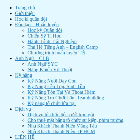
Trang chủ
Giới thiệu
Học kì quân đội
Đào tạo – Huấn luyện
Học kỳ Quân đội
Chiến Sỹ Tí Hon
Hành Trình Trải Nghiệm
Trại Hè Tiếng Anh – English Camp
Chương trình huấn luyện Tết
Anh Ngữ – CLB
Anh Ngữ SYC
Năng Khiếu Võ Thuật
Kỹ năng
Kỹ Năng Nuôi Dạy Con
Kỹ Năng Lều Trại, Sinh Tồn
Kỹ Năng Tồn Tại Và Thoát Hiểm
Kỹ Năng Trò Chơi Lớn, Teambuilding
Kỹ năng tổ chức lửa trại
Dịch vụ
Dịch vụ tổ chức tiệc cưới trọn gói
Cho thuê mặt bằng tổ chức sự kiện, phim trường
Nhà Khách Thanh Niên Vũng Tàu
Nhà Khách Thanh Niên TP HCM
LIÊN HỆ