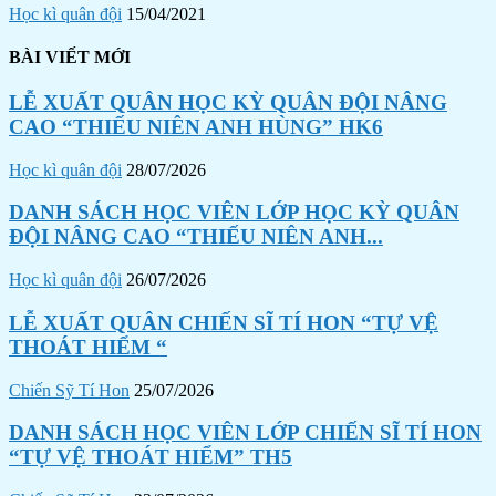
Học kì quân đội
15/04/2021
BÀI VIẾT MỚI
LỄ XUẤT QUÂN HỌC KỲ QUÂN ĐỘI NÂNG
CAO “THIẾU NIÊN ANH HÙNG” HK6
Học kì quân đội
28/07/2026
DANH SÁCH HỌC VIÊN LỚP HỌC KỲ QUÂN
ĐỘI NÂNG CAO “THIẾU NIÊN ANH...
Học kì quân đội
26/07/2026
LỄ XUẤT QUÂN CHIẾN SĨ TÍ HON “TỰ VỆ
THOÁT HIỂM “
Chiến Sỹ Tí Hon
25/07/2026
DANH SÁCH HỌC VIÊN LỚP CHIẾN SĨ TÍ HON
“TỰ VỆ THOÁT HIỂM” TH5