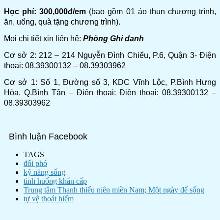
Học phí: 300,000đ/em
(bao gồm 01 áo thun chương trình,
ăn, uống, quà tặng chương trình).
Mọi chi tiết xin liên hệ:
Phòng Ghi danh
Cơ sở 2: 212 – 214 Nguyễn Đình Chiểu, P.6, Quận 3- Điện
thoại: 08.39300132 – 08.39303962
Cơ sở 1: Số 1, Đường số 3, KDC Vĩnh Lộc, P.Bình Hưng
Hòa, Q.Bình Tân – Điện thoại: Điện thoại: 08.39300132 –
08.39303962
Bình luận Facebook
TAGS
đối phó
kỹ năng sống
tình huống khẩn cấp
Trung tâm Thanh thiếu niên miền Nam; Một ngày để sống
tự vệ thoát hiểm