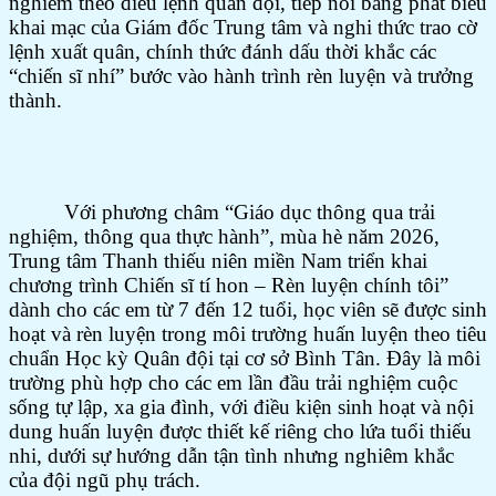
nghiêm theo điều lệnh quân đội, tiếp nối bằng phát biểu
khai mạc của Giám đốc Trung tâm và nghi thức trao cờ
lệnh xuất quân, chính thức đánh dấu thời khắc các
“chiến sĩ nhí” bước vào hành trình rèn luyện và trưởng
thành.
Với phương châm “Giáo dục thông qua trải
nghiệm, thông qua thực hành”, mùa hè năm 2026,
Trung tâm Thanh thiếu niên miền Nam triển khai
chương trình Chiến sĩ tí hon – Rèn luyện chính tôi”
dành cho các em từ 7 đến 12 tuổi, học viên sẽ được sinh
hoạt và rèn luyện trong môi trường huấn luyện theo tiêu
chuẩn Học kỳ Quân đội tại cơ sở Bình Tân. Đây là môi
trường phù hợp cho các em lần đầu trải nghiệm cuộc
sống tự lập, xa gia đình, với điều kiện sinh hoạt và nội
dung huấn luyện được thiết kế riêng cho lứa tuổi thiếu
nhi, dưới sự hướng dẫn tận tình nhưng nghiêm khắc
của đội ngũ phụ trách.