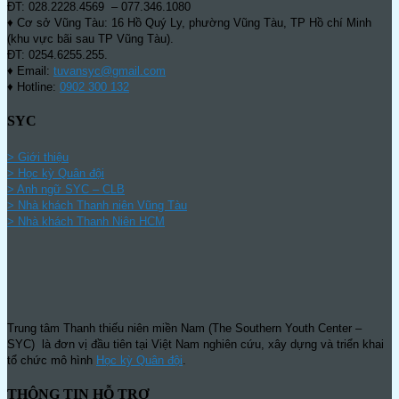
ĐT: 028.2228.4569 – 077.346.1080
♦ Cơ sở Vũng Tàu: 16 Hồ Quý Ly, phường Vũng Tàu, TP Hồ chí Minh
(khu vực bãi sau TP Vũng Tàu).
ĐT: 0254.6255.255.
♦ Email:
tuvansyc@gmail.com
♦ Hotline:
0902 300 132
SYC
> Giới thiệu
> Học kỳ Quân đội
>
Anh ngữ SYC – CLB
>
Nhà khách Thanh niên Vũng Tàu
>
Nhà khách Thanh Niên HCM
Trung tâm Thanh thiếu niên miền Nam (The Southern Youth Center –
SYC) là đơn vị đầu tiên tại Việt Nam nghiên cứu, xây dựng và triển khai
tổ chức mô hình
Học kỳ Quân đội
.
THÔNG TIN HỖ TRỢ