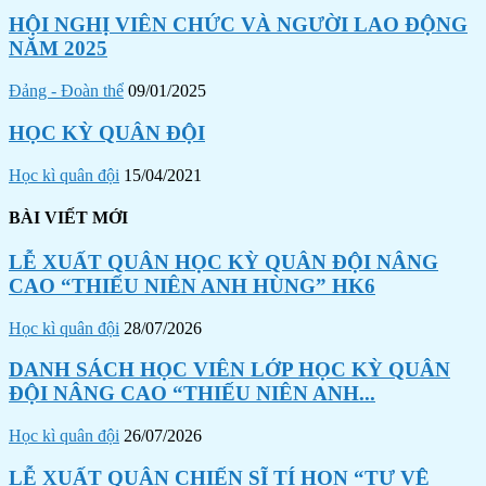
HỘI NGHỊ VIÊN CHỨC VÀ NGƯỜI LAO ĐỘNG
NĂM 2025
Đảng - Đoàn thể
09/01/2025
HỌC KỲ QUÂN ĐỘI
Học kì quân đội
15/04/2021
BÀI VIẾT MỚI
LỄ XUẤT QUÂN HỌC KỲ QUÂN ĐỘI NÂNG
CAO “THIẾU NIÊN ANH HÙNG” HK6
Học kì quân đội
28/07/2026
DANH SÁCH HỌC VIÊN LỚP HỌC KỲ QUÂN
ĐỘI NÂNG CAO “THIẾU NIÊN ANH...
Học kì quân đội
26/07/2026
LỄ XUẤT QUÂN CHIẾN SĨ TÍ HON “TỰ VỆ