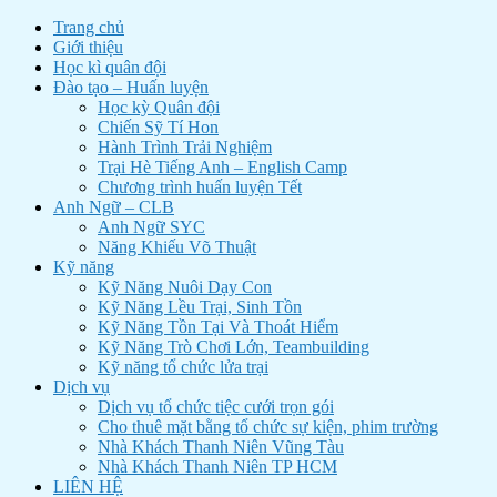
Trang chủ
Giới thiệu
Học kì quân đội
Đào tạo – Huấn luyện
Học kỳ Quân đội
Chiến Sỹ Tí Hon
Hành Trình Trải Nghiệm
Trại Hè Tiếng Anh – English Camp
Chương trình huấn luyện Tết
Anh Ngữ – CLB
Anh Ngữ SYC
Năng Khiếu Võ Thuật
Kỹ năng
Kỹ Năng Nuôi Dạy Con
Kỹ Năng Lều Trại, Sinh Tồn
Kỹ Năng Tồn Tại Và Thoát Hiểm
Kỹ Năng Trò Chơi Lớn, Teambuilding
Kỹ năng tổ chức lửa trại
Dịch vụ
Dịch vụ tổ chức tiệc cưới trọn gói
Cho thuê mặt bằng tổ chức sự kiện, phim trường
Nhà Khách Thanh Niên Vũng Tàu
Nhà Khách Thanh Niên TP HCM
LIÊN HỆ