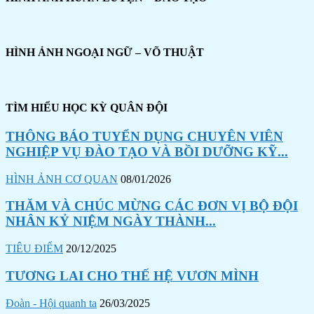
HÌNH ẢNH NGOẠI NGỮ – VÕ THUẬT
TÌM HIỂU HỌC KỲ QUÂN ĐỘI
THÔNG BÁO TUYỂN DỤNG CHUYÊN VIÊN
NGHIỆP VỤ ĐÀO TẠO VÀ BỒI DƯỠNG KỸ...
HÌNH ẢNH CƠ QUAN
08/01/2026
THĂM VÀ CHÚC MỪNG CÁC ĐƠN VỊ BỘ ĐỘI
NHÂN KỶ NIỆM NGÀY THÀNH...
TIÊU ĐIỂM
20/12/2025
TƯƠNG LAI CHO THẾ HỆ VƯƠN MÌNH
Đoàn - Hội quanh ta
26/03/2025