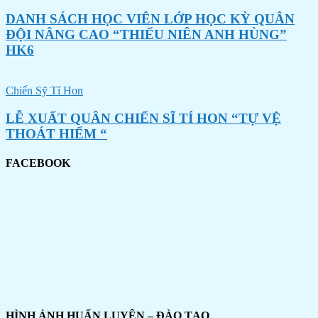
DANH SÁCH HỌC VIÊN LỚP HỌC KỲ QUÂN
ĐỘI NÂNG CAO “THIẾU NIÊN ANH HÙNG”
HK6
Chiến Sỹ Tí Hon
LỄ XUẤT QUÂN CHIẾN SĨ TÍ HON “TỰ VỆ
THOÁT HIỂM “
FACEBOOK
HÌNH ẢNH HUẤN LUYỆN – ĐÀO TẠO