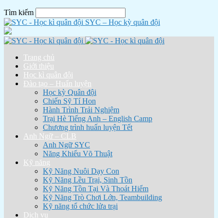
Tìm kiếm
SYC – Học kỳ quân đội
Trang chủ
Giới thiệu
Học kì quân đội
Đào tạo – Huấn luyện
Học kỳ Quân đội
Chiến Sỹ Tí Hon
Hành Trình Trải Nghiệm
Trại Hè Tiếng Anh – English Camp
Chương trình huấn luyện Tết
Anh Ngữ – CLB
Anh Ngữ SYC
Năng Khiếu Võ Thuật
Kỹ năng
Kỹ Năng Nuôi Dạy Con
Kỹ Năng Lều Trại, Sinh Tồn
Kỹ Năng Tồn Tại Và Thoát Hiểm
Kỹ Năng Trò Chơi Lớn, Teambuilding
Kỹ năng tổ chức lửa trại
Dịch vụ