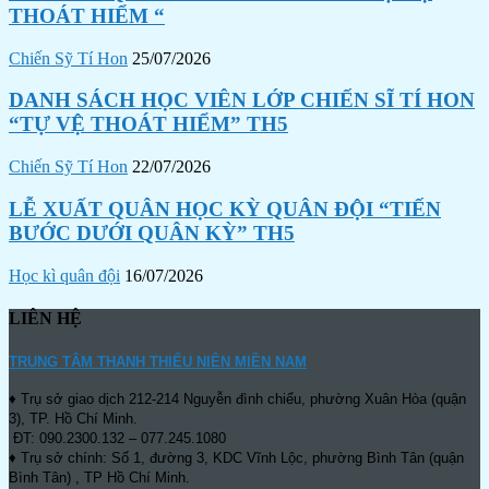
THOÁT HIỂM “
Chiến Sỹ Tí Hon
25/07/2026
DANH SÁCH HỌC VIÊN LỚP CHIẾN SĨ TÍ HON
“TỰ VỆ THOÁT HIỂM” TH5
Chiến Sỹ Tí Hon
22/07/2026
LỄ XUẤT QUÂN HỌC KỲ QUÂN ĐỘI “TIẾN
BƯỚC DƯỚI QUÂN KỲ” TH5
Học kì quân đội
16/07/2026
LIÊN HỆ
TRUNG TÂM THANH THIẾU NIÊN MIỀN NAM
♦ Trụ sở giao dịch 212-214 Nguyễn đình chiểu, phường Xuân Hòa (quận
3), TP. Hồ Chí Minh.
ĐT: 090.2300.132 – 077.245.1080
♦ Trụ sở chính: Số 1, đường 3, KDC Vĩnh Lộc, phường Bình Tân (quận
Bình Tân) , TP Hồ Chí Minh.