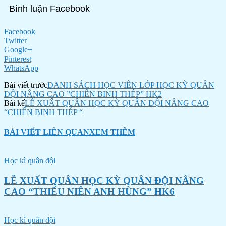
Bình luận Facebook
Facebook
Twitter
Google+
Pinterest
WhatsApp
Bài viết trước
DANH SÁCH HỌC VIÊN LỚP HỌC KỲ QUÂN
ĐỘI NÂNG CAO ”CHIẾN BINH THÉP” HK2
Bài kế
LỄ XUẤT QUÂN HỌC KỲ QUÂN ĐỘI NÂNG CAO
“CHIẾN BINH THÉP “
BÀI VIẾT LIÊN QUAN
XEM THÊM
Học kì quân đội
LỄ XUẤT QUÂN HỌC KỲ QUÂN ĐỘI NÂNG
CAO “THIẾU NIÊN ANH HÙNG” HK6
Học kì quân đội