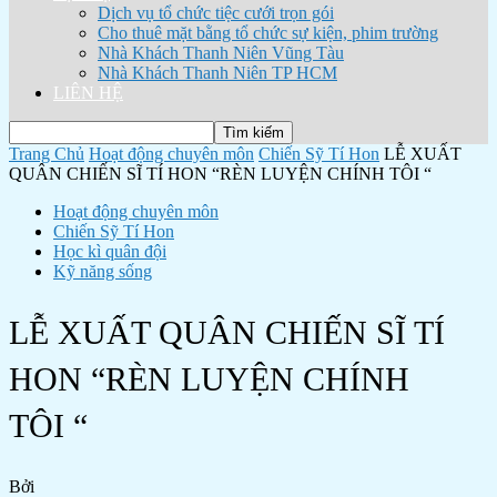
Dịch vụ tổ chức tiệc cưới trọn gói
Cho thuê mặt bằng tổ chức sự kiện, phim trường
Nhà Khách Thanh Niên Vũng Tàu
Nhà Khách Thanh Niên TP HCM
LIÊN HỆ
Trang Chủ
Hoạt động chuyên môn
Chiến Sỹ Tí Hon
LỄ XUẤT
QUÂN CHIẾN SĨ TÍ HON “RÈN LUYỆN CHÍNH TÔI “
Hoạt động chuyên môn
Chiến Sỹ Tí Hon
Học kì quân đội
Kỹ năng sống
LỄ XUẤT QUÂN CHIẾN SĨ TÍ
HON “RÈN LUYỆN CHÍNH
TÔI “
Bởi