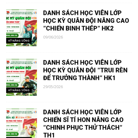
DANH SÁCH HỌC VIÊN LỚP
HỌC KỲ QUÂN ĐỘI NÂNG CAO
”CHIẾN BINH THÉP” HK2
09/06/2026
KỸ NĂNG SỐNG
DANH SÁCH HỌC VIÊN LỚP
HỌC KỲ QUÂN ĐỘI ”TRUI RÈN
ĐỂ TRƯỞNG THÀNH” HK1
29/05/2026
KỸ NĂNG SỐNG
DANH SÁCH HỌC VIÊN LỚP
CHIẾN SĨ TÍ HON NÂNG CAO
”CHINH PHỤC THỬ THÁCH”
TH1