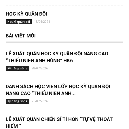
HỌC KỲ QUÂN ĐỘI
15/04/2021
Học kì quân đội
BÀI VIẾT MỚI
LỄ XUẤT QUÂN HỌC KỲ QUÂN ĐỘI NÂNG CAO
“THIẾU NIÊN ANH HÙNG” HK6
28/07/2026
Kỹ năng sống
DANH SÁCH HỌC VIÊN LỚP HỌC KỲ QUÂN ĐỘI
NÂNG CAO “THIẾU NIÊN ANH...
26/07/2026
Kỹ năng sống
LỄ XUẤT QUÂN CHIẾN SĨ TÍ HON “TỰ VỆ THOÁT
HIỂM “