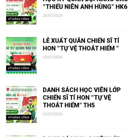
“THIẾU NIÊN ANH HÙNG” HK6
26/07/2026
KỸ NĂNG SỐNG
LỄ XUẤT QUÂN CHIẾN SĨ TÍ
HON “TỰ VỆ THOÁT HIỂM “
25/07/2026
KỸ NĂNG SỐNG
DANH SÁCH HỌC VIÊN LỚP
CHIẾN SĨ TÍ HON “TỰ VỆ
THOÁT HIỂM” TH5
22/07/2026
KỸ NĂNG SỐNG