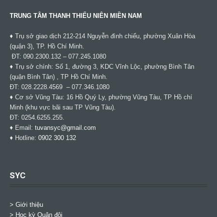
TRUNG TÂM THANH THIẾU NIÊN MIỀN NAM
♦ Trụ sở giao dịch 212-214 Nguyễn đình chiểu, phường Xuân Hòa
(quận 3), TP. Hồ Chí Minh.
ĐT: 090.2300.132 – 077.245.1080
♦ Trụ sở chính: Số 1, đường 3, KDC Vĩnh Lộc, phường Bình Tân
(quận Bình Tân) , TP Hồ Chí Minh.
ĐT: 028.2228.4569 – 077.346.1080
♦ Cơ sở Vũng Tàu: 16 Hồ Quý Ly, phường Vũng Tàu, TP Hồ chí
Minh (khu vực bãi sau TP Vũng Tàu).
ĐT: 0254.6255.255.
♦ Email:
tuvansyc@gmail.com
♦ Hotline:
0902 300 132
SYC
> Giới thiệu
> Học kỳ Quân đội