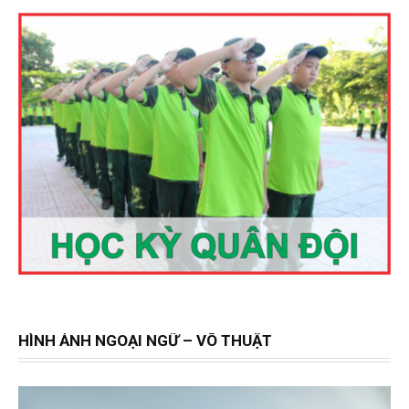
HÌNH ẢNH NGOẠI NGỮ – VÕ THUẬT