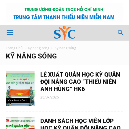
Trang Chủ
Kỹ năng sống
Kỹ năng sống
KỸ NĂNG SỐNG
LỄ XUẤT QUÂN HỌC KỲ QUÂN
ĐỘI NÂNG CAO “THIẾU NIÊN
ANH HÙNG” HK6
28/07/2026
KỸ NĂNG SỐNG
DANH SÁCH HỌC VIÊN LỚP
HỌC KỲ QUÂN ĐỘI NÂNG CAO