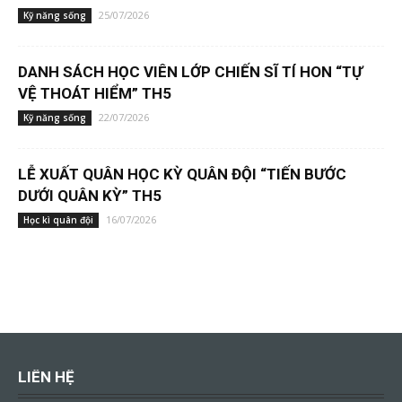
25/07/2026
Kỹ năng sống
DANH SÁCH HỌC VIÊN LỚP CHIẾN SĨ TÍ HON “TỰ
VỆ THOÁT HIỂM” TH5
22/07/2026
Kỹ năng sống
LỄ XUẤT QUÂN HỌC KỲ QUÂN ĐỘI “TIẾN BƯỚC
DƯỚI QUÂN KỲ” TH5
16/07/2026
Học kì quân đội
LIÊN HỆ