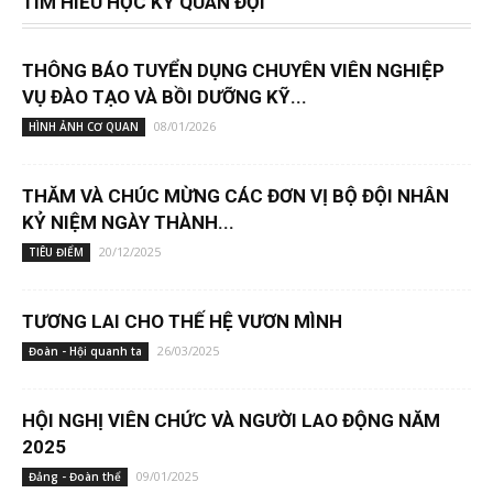
TÌM HIỂU HỌC KỲ QUÂN ĐỘI
THÔNG BÁO TUYỂN DỤNG CHUYÊN VIÊN NGHIỆP
VỤ ĐÀO TẠO VÀ BỒI DƯỠNG KỸ...
08/01/2026
HÌNH ẢNH CƠ QUAN
THĂM VÀ CHÚC MỪNG CÁC ĐƠN VỊ BỘ ĐỘI NHÂN
KỶ NIỆM NGÀY THÀNH...
20/12/2025
TIÊU ĐIỂM
TƯƠNG LAI CHO THẾ HỆ VƯƠN MÌNH
26/03/2025
Đoàn - Hội quanh ta
HỘI NGHỊ VIÊN CHỨC VÀ NGƯỜI LAO ĐỘNG NĂM
2025
09/01/2025
Đảng - Đoàn thể