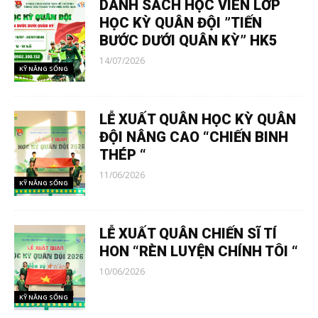
DANH SÁCH HỌC VIÊN LỚP
HỌC KỲ QUÂN ĐỘI ”TIẾN
BƯỚC DƯỚI QUÂN KỲ” HK5
14/07/2026
KỸ NĂNG SỐNG
LỄ XUẤT QUÂN HỌC KỲ QUÂN
ĐỘI NÂNG CAO “CHIẾN BINH
THÉP “
11/06/2026
KỸ NĂNG SỐNG
LỄ XUẤT QUÂN CHIẾN SĨ TÍ
HON “RÈN LUYỆN CHÍNH TÔI “
10/06/2026
KỸ NĂNG SỐNG