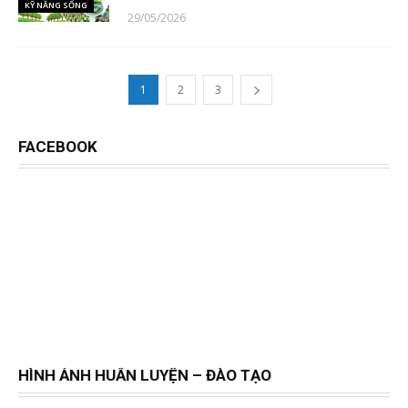
KỸ NĂNG SỐNG
29/05/2026
1
2
3
FACEBOOK
HÌNH ẢNH HUẤN LUYỆN – ĐÀO TẠO