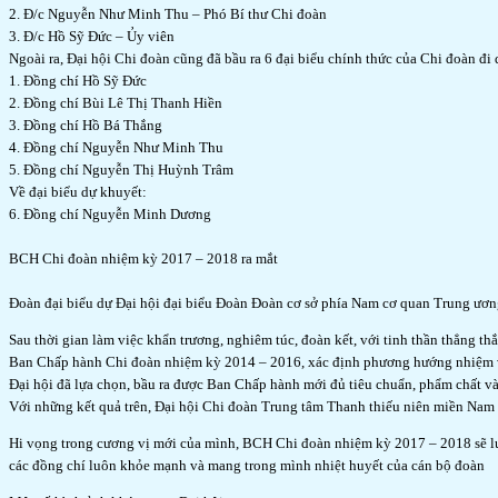
2. Đ/c Nguyễn Như Minh Thu – Phó Bí thư Chi đoàn
3. Đ/c Hồ Sỹ Đức – Ủy viên
Ngoài ra, Đại hội Chi đoàn cũng đã bầu ra 6 đại biểu chính thức của Chi đoàn 
1. Đồng chí Hồ Sỹ Đức
2. Đồng chí Bùi Lê Thị Thanh Hiền
3. Đồng chí Hồ Bá Thắng
4. Đồng chí Nguyễn Như Minh Thu
5. Đồng chí Nguyễn Thị Huỳnh Trâm
Về đại biểu dự khuyết:
6. Đồng chí Nguyễn Minh Dương
BCH Chi đoàn nhiệm kỳ 2017 – 2018 ra mắt
Đoàn đại biểu dự Đại hội đại biểu Đoàn Đoàn cơ sở phía Nam cơ quan Trung ươ
Sau thời gian làm việc khẩn trương, nghiêm túc, đoàn kết, với tinh thần thẳng th
Ban Chấp hành Chi đoàn nhiệm kỳ 2014 – 2016, xác định phương hướng nhiệm 
Đại hội đã lựa chọn, bầu ra được Ban Chấp hành mới đủ tiêu chuẩn, phẩm chất và 
Với những kết quả trên, Đại hội Chi đoàn Trung tâm Thanh thiếu niên miền Nam 
Hi vọng trong cương vị mới của mình, BCH Chi đoàn nhiệm kỳ 2017 – 2018 sẽ luôn
các đồng chí luôn khỏe mạnh và mang trong mình nhiệt huyết của cán bộ đoàn