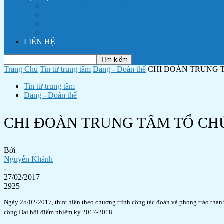
Dịch vụ tổ chức tiệc cưới trọn gói
Cho thuê mặt bằng tổ chức sự kiện, phim trường
Nhà Khách Thanh Niên Vũng Tàu
Nhà Khách Thanh Niên TP HCM
LIÊN HỆ
Trang Chủ
Tin từ trung tâm
Đảng - Đoàn thể
CHI ĐOÀN TRUNG T
Tin từ trung tâm
Đảng - Đoàn thể
CHI ĐOÀN TRUNG TÂM TỔ CHỨ
Bởi
Nguyễn Khánh
-
27/02/2017
2925
Ngày 25/02/2017, thực hiện theo chương trình công tác đoàn và phong trào tha
công Đại hội điểm nhiệm kỳ 2017-2018