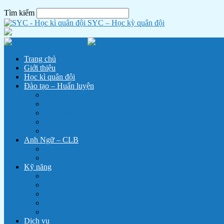
Tìm kiếm
SYC – Học kỳ quân đội
Trang chủ
Giới thiệu
Học kì quân đội
Đào tạo – Huấn luyện
Học kỳ Quân đội
Chiến Sỹ Tí Hon
Hành Trình Trải Nghiệm
Trại Hè Tiếng Anh – English Camp
Chương trình huấn luyện Tết
Anh Ngữ – CLB
Anh Ngữ SYC
Năng Khiếu Võ Thuật
Kỹ năng
Kỹ Năng Nuôi Dạy Con
Kỹ Năng Lều Trại, Sinh Tồn
Kỹ Năng Tồn Tại Và Thoát Hiểm
Kỹ Năng Trò Chơi Lớn, Teambuilding
Kỹ năng tổ chức lửa trại
Dịch vụ