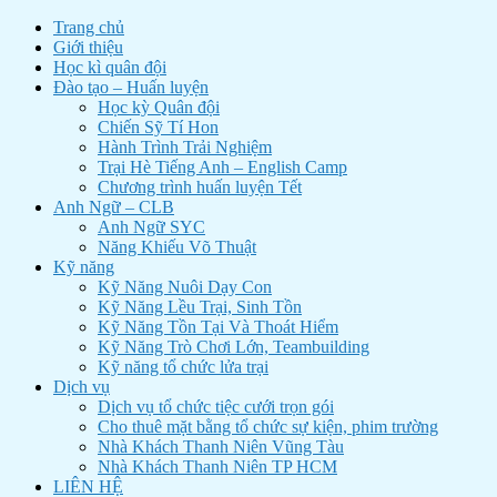
Trang chủ
Giới thiệu
Học kì quân đội
Đào tạo – Huấn luyện
Học kỳ Quân đội
Chiến Sỹ Tí Hon
Hành Trình Trải Nghiệm
Trại Hè Tiếng Anh – English Camp
Chương trình huấn luyện Tết
Anh Ngữ – CLB
Anh Ngữ SYC
Năng Khiếu Võ Thuật
Kỹ năng
Kỹ Năng Nuôi Dạy Con
Kỹ Năng Lều Trại, Sinh Tồn
Kỹ Năng Tồn Tại Và Thoát Hiểm
Kỹ Năng Trò Chơi Lớn, Teambuilding
Kỹ năng tổ chức lửa trại
Dịch vụ
Dịch vụ tổ chức tiệc cưới trọn gói
Cho thuê mặt bằng tổ chức sự kiện, phim trường
Nhà Khách Thanh Niên Vũng Tàu
Nhà Khách Thanh Niên TP HCM
LIÊN HỆ