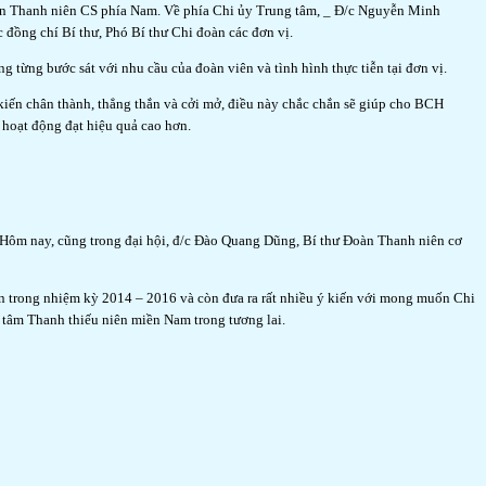
àn Thanh niên CS phía Nam. Về phía Chi ủy Trung tâm, _ Đ/c Nguyễn Minh
ồng chí Bí thư, Phó Bí thư Chi đoàn các đơn vị.
g từng bước sát với nhu cầu của đoàn viên và tình hình thực tiễn tại đơn vị.
ến chân thành, thẳng thắn và cởi mở, điều này chắc chắn sẽ giúp cho BCH
hoạt động đạt hiệu quả cao hơn.
ôm nay, cũng trong đại hội, đ/c Đào Quang Dũng, Bí thư Đoàn Thanh niên cơ
n trong nhiệm kỳ 2014 – 2016 và còn đưa ra rất nhiều ý kiến với mong muốn Chi
 tâm Thanh thiếu niên miền Nam trong tương lai.