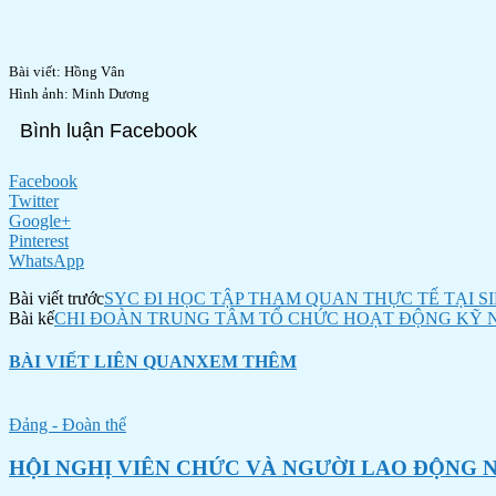
Bài viết: Hồng Vân
Hình ảnh: Minh Dương
Bình luận Facebook
Facebook
Twitter
Google+
Pinterest
WhatsApp
Bài viết trước
SYC ĐI HỌC TẬP THAM QUAN THỰC TẾ TẠI 
Bài kế
CHI ĐOÀN TRUNG TÂM TỔ CHỨC HOẠT ĐỘNG KỸ 
BÀI VIẾT LIÊN QUAN
XEM THÊM
Đảng - Đoàn thể
HỘI NGHỊ VIÊN CHỨC VÀ NGƯỜI LAO ĐỘNG N