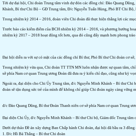
Tới dự đại hội, Chi đoàn Trung tâm vinh dự đón các đồng chí: Đào Quang Dũng
Khánh, Bí thư Chi Bộ – GĐ Trung tâm, Đ/c Nguyễn Tuấn Hùng, Phó BT Chi Bộ, P
Trong nhiệm kỳ 2014 – 2016, đoàn viên Chi đoàn đã thực hiện thắng lợi các mục ti
Trước báo cáo kiểm điểm của BCH nhiệm kỳ 2014 – 2016, và phương hướng hoạt đ
nhiệm kỳ 2017 – 2018 hoạt động tốt hơn, qua đó cũng đẩy mạnh hơn phong trào 
Đại hội diễn ra với sự có mặt của các đồng chí Bí thư, Phó Bí thư Chi đoàn cơ s
Trong nhiệm kỳ vừa qua, Chi đoàn TT TTN MN luôn nhận được sự quan tâm, chỉ 
sở phía Nam cơ quan Trung ương Đoàn đã đưa ra ý kiến chỉ đạo, cũng như kỳ vọn
Ngoài ra, đại diện cho Chi Ủy Trung tâm, đ/c Nguyễn Minh Khánh – Bí thư Chi 
đoàn sẽ tận dụng sức trẻ của mình để không chỉ giúp Chi đoàn ngày càng vững m
đ/c Đào Quang Dũng, Bí thư Đoàn Thanh niên cơ sở phía Nam cơ quan Trung ương
Đại diện Chi Ủy, đ/c Nguyễn Minh Khánh – Bí thư Chi bộ, Giám đốc Trung tâm 
Dưới dự thảo Đề án xây dựng Ban Chấp hành Chi đoàn, đại hội đã bầu ra 3 đồng
1. Đ/c Hồ Bá Thắng – Bí thư Chi đoàn