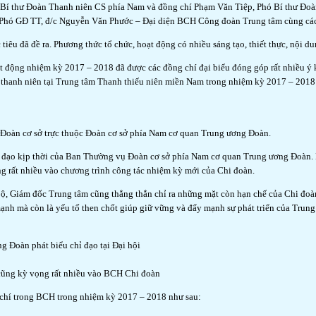
, Bí thư Đoàn Thanh niên CS phía Nam và đồng chí Phạm Văn Tiệp, Phó Bí thư Đo
hó GĐ TT, đ/c Nguyễn Văn Phước – Đại diện BCH Công đoàn Trung tâm cùng các đ
êu đã đề ra. Phương thức tổ chức, hoạt động có nhiều sáng tạo, thiết thực, nội dun
ộng nhiệm kỳ 2017 – 2018 đã được các đồng chí đại biểu đóng góp rất nhiều ý ki
thanh niên tại Trung tâm Thanh thiếu niên miền Nam trong nhiệm kỳ 2017 – 2018 
ở, Đoàn cơ sở trực thuộc Đoàn cơ sở phía Nam cơ quan Trung ương Đoàn.
đạo kịp thời của Ban Thường vụ Đoàn cơ sở phía Nam cơ quan Trung ương Đoàn. H
g rất nhiều vào chương trình công tác nhiệm kỳ mới của Chi đoàn.
bộ, Giám đốc Trung tâm cũng thẳng thắn chỉ ra những mặt còn hạn chế của Chi đoà
ạnh mà còn là yếu tố then chốt giúp giữ vững và đẩy mạnh sự phát triển của Trung
 Đoàn phát biểu chỉ đạo tại Đại hội
cũng kỳ vọng rất nhiều vào BCH Chi đoàn
 chí trong BCH trong nhiệm kỳ 2017 – 2018 như sau: