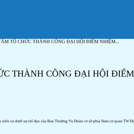
ÂM TỔ CHỨC THÀNH CÔNG ĐẠI HỘI ĐIỂM NHIỆM...
C THÀNH CÔNG ĐẠI HỘI ĐIỂM N
nh niên và dưới sự chỉ đạo của Ban Thường Vụ Đoàn cơ sở phía Nam cơ quan TW Đ