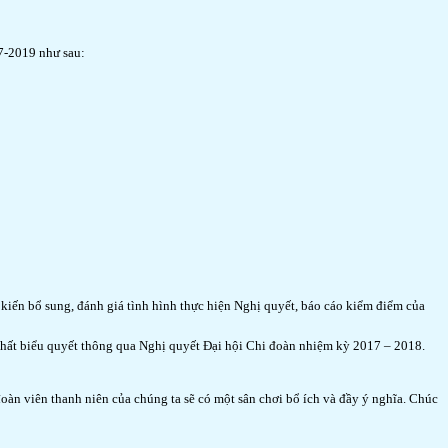
17-2019 như sau:
ý kiến bổ sung, đánh giá tình hình thực hiện Nghị quyết, báo cáo kiểm điểm của
g nhất biểu quyết thông qua Nghị quyết Đại hội Chi đoàn nhiệm kỳ 2017 – 2018.
àn viên thanh niên của chúng ta sẽ có một sân chơi bổ ích và đầy ý nghĩa. Chúc