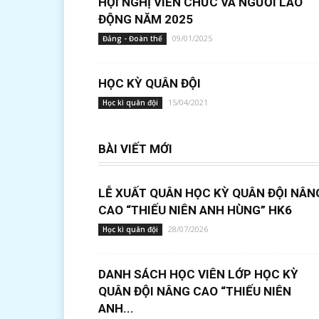
HỘI NGHỊ VIÊN CHỨC VÀ NGƯỜI LAO
ĐỘNG NĂM 2025
09/01/2025
Đảng - Đoàn thể
HỌC KỲ QUÂN ĐỘI
15/04/2021
Học kì quân đội
BÀI VIẾT MỚI
LỄ XUẤT QUÂN HỌC KỲ QUÂN ĐỘI NÂN
CAO “THIẾU NIÊN ANH HÙNG” HK6
28/07/2026
Học kì quân đội
DANH SÁCH HỌC VIÊN LỚP HỌC KỲ
QUÂN ĐỘI NÂNG CAO “THIẾU NIÊN
ANH...