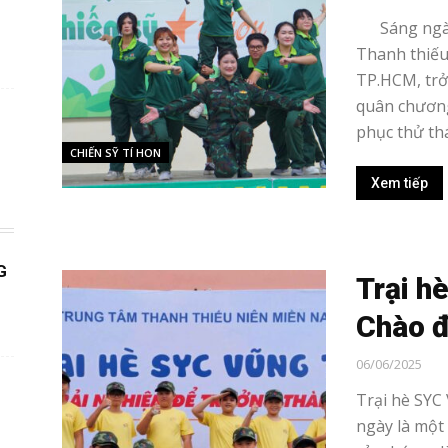
Sáng ngày 
Thanh thiếu
TP.HCM, trở
quân chương
phục thử thác
CHIẾN SỸ TÍ HON
Xem tiếp
G
Trại h
Chào đ
06/06/2025
Trại hè SYC
ngày là một