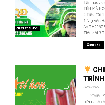
Tên học viê
TÊN MÃ HỌC
2 Tiểu đội 
1 Nguyễn Hả
An TH2067 5
CHIẾN SỸ TÍ HON
Tiểu đội 3 T
Xem tiếp
CHI
TRÌN
06/05/2025
“Chiến Sĩ T
biệt dành ch