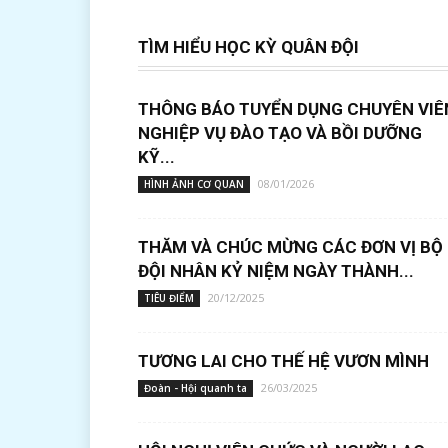
TÌM HIỂU HỌC KỲ QUÂN ĐỘI
THÔNG BÁO TUYỂN DỤNG CHUYÊN VIÊ
NGHIỆP VỤ ĐÀO TẠO VÀ BỒI DƯỠNG
KỸ...
08/01/2026
HÌNH ẢNH CƠ QUAN
THĂM VÀ CHÚC MỪNG CÁC ĐƠN VỊ BỘ
ĐỘI NHÂN KỶ NIỆM NGÀY THÀNH...
20/12/2025
TIÊU ĐIỂM
TƯƠNG LAI CHO THẾ HỆ VƯƠN MÌNH
26/03/2025
Đoàn - Hội quanh ta