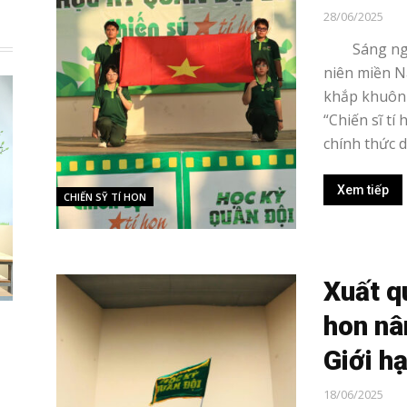
28/06/2025
Sáng ngày 
niên miền N
khắp khuôn 
“Chiến sĩ t
chính thức d
Xem tiếp
CHIẾN SỸ TÍ HON
Xuất q
hon nâ
Giới h
18/06/2025