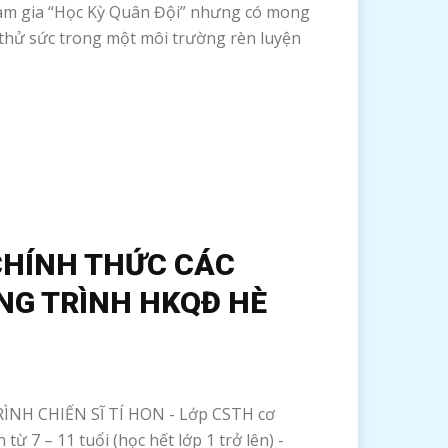
am gia “Học Kỳ Quân Đội” nhưng có mong
hử sức trong một môi trường rèn luyện
CHÍNH THỨC CÁC
G TRÌNH HKQĐ HÈ
NH CHIẾN SĨ TÍ HON - Lớp CSTH cơ
 từ 7 – 11 tuổi (học hết lớp 1 trở lên) -