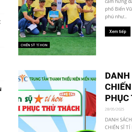
cảm hứng dà
phố Biển Vũ
phú như...
Ệ
Xem tiếp
CHIẾN SỸ TÍ HON
DANH 
CHIẾN
N
PHỤC 
28/05/2025
DANH SÁCH 
CHIẾN SĨ T