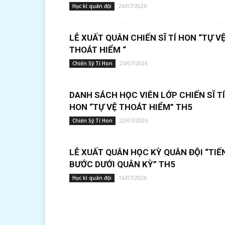
26/07/2026
Học kì quân đội
LỄ XUẤT QUÂN CHIẾN SĨ TÍ HON “TỰ V
THOÁT HIỂM “
25/07/2026
Chiến Sỹ Tí Hon
DANH SÁCH HỌC VIÊN LỚP CHIẾN SĨ TÍ
HON “TỰ VỆ THOÁT HIỂM” TH5
22/07/2026
Chiến Sỹ Tí Hon
LỄ XUẤT QUÂN HỌC KỲ QUÂN ĐỘI “TIẾ
BƯỚC DƯỚI QUÂN KỲ” TH5
16/07/2026
Học kì quân đội