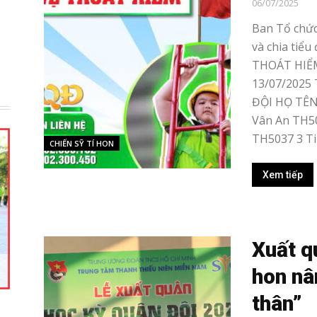
06/07/2025
Ban Tổ chức
và chia tiểu
THOÁT HIỂM”
13/07/2025 
ĐỘI HỌ TÊN
Vân An TH50
TH5037 3 Tiể
CHIẾN SỸ TÍ HON
Xem tiếp
Xuất q
hon nâ
thân”