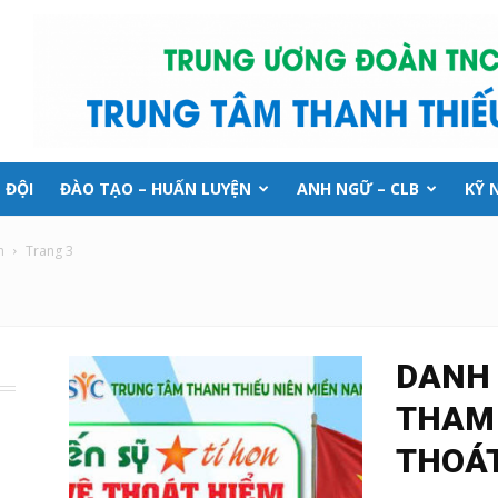
 ĐỘI
ĐÀO TẠO – HUẤN LUYỆN
ANH NGỮ – CLB
KỸ 
n
Trang 3
DANH 
THAM 
THOÁT