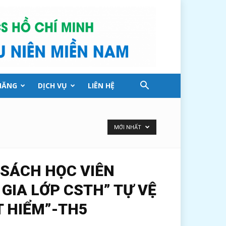
NĂNG
DỊCH VỤ
LIÊN HỆ
MỚI NHẤT
SÁCH HỌC VIÊN
GIA LỚP CSTH” TỰ VỆ
 HIỂM”-TH5