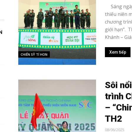
Sáng ngày 
thiếu niên 
chương trình
giới hạn”. 
N
Khánh – Giá
Xem tiếp
CHIẾN SỸ TÍ HON
Sôi nổ
trình C
– “Chi
TH2
08/06/2025