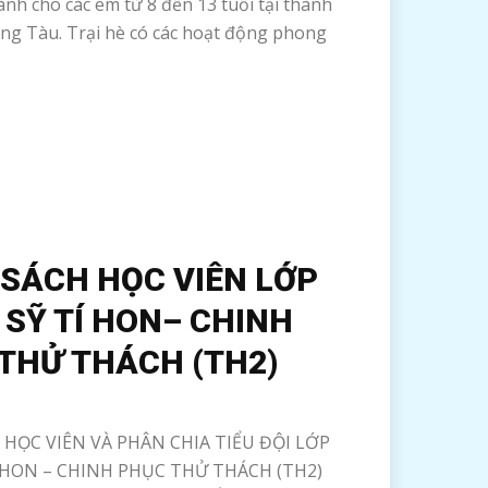
nh cho các em từ 8 đến 13 tuổi tại thành
ng Tàu. Trại hè có các hoạt động phong
SÁCH HỌC VIÊN LỚP
 SỸ TÍ HON– CHINH
THỬ THÁCH (TH2)
HỌC VIÊN VÀ PHÂN CHIA TIỂU ĐỘI LỚP
Í HON – CHINH PHỤC THỬ THÁCH (TH2)