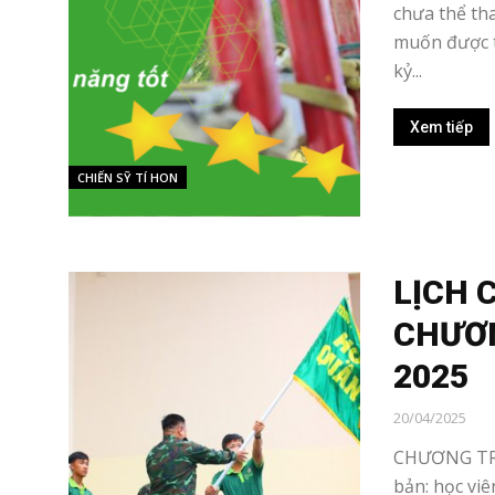
chưa thể th
muốn được t
kỷ...
Xem tiếp
CHIẾN SỸ TÍ HON
LỊCH 
CHƯƠN
2025
20/04/2025
CHƯƠNG TRÌ
bản: học viên