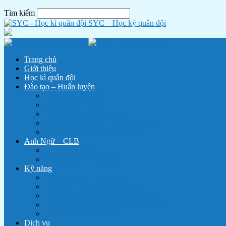
Tìm kiếm
SYC – Học kỳ quân đội
Trang chủ
Giới thiệu
Học kì quân đội
Đào tạo – Huấn luyện
Học kỳ Quân đội
Chiến Sỹ Tí Hon
Hành Trình Trải Nghiệm
Trại Hè Tiếng Anh – English Camp
Chương trình huấn luyện Tết
Anh Ngữ – CLB
Anh Ngữ SYC
Năng Khiếu Võ Thuật
Kỹ năng
Kỹ Năng Nuôi Dạy Con
Kỹ Năng Lều Trại, Sinh Tồn
Kỹ Năng Tồn Tại Và Thoát Hiểm
Kỹ Năng Trò Chơi Lớn, Teambuilding
Kỹ năng tổ chức lửa trại
Dịch vụ