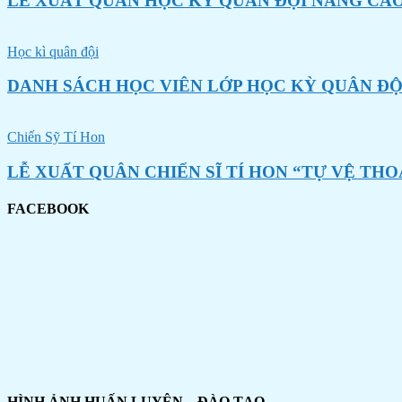
LỄ XUẤT QUÂN HỌC KỲ QUÂN ĐỘI NÂNG CAO
Học kì quân đội
DANH SÁCH HỌC VIÊN LỚP HỌC KỲ QUÂN ĐỘ
Chiến Sỹ Tí Hon
LỄ XUẤT QUÂN CHIẾN SĨ TÍ HON “TỰ VỆ THO
FACEBOOK
HÌNH ẢNH HUẤN LUYỆN – ĐÀO TẠO