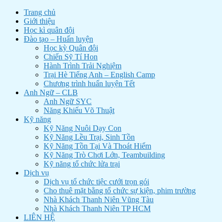
Trang chủ
Giới thiệu
Học kì quân đội
Đào tạo – Huấn luyện
Học kỳ Quân đội
Chiến Sỹ Tí Hon
Hành Trình Trải Nghiệm
Trại Hè Tiếng Anh – English Camp
Chương trình huấn luyện Tết
Anh Ngữ – CLB
Anh Ngữ SYC
Năng Khiếu Võ Thuật
Kỹ năng
Kỹ Năng Nuôi Dạy Con
Kỹ Năng Lều Trại, Sinh Tồn
Kỹ Năng Tồn Tại Và Thoát Hiểm
Kỹ Năng Trò Chơi Lớn, Teambuilding
Kỹ năng tổ chức lửa trại
Dịch vụ
Dịch vụ tổ chức tiệc cưới trọn gói
Cho thuê mặt bằng tổ chức sự kiện, phim trường
Nhà Khách Thanh Niên Vũng Tàu
Nhà Khách Thanh Niên TP HCM
LIÊN HỆ