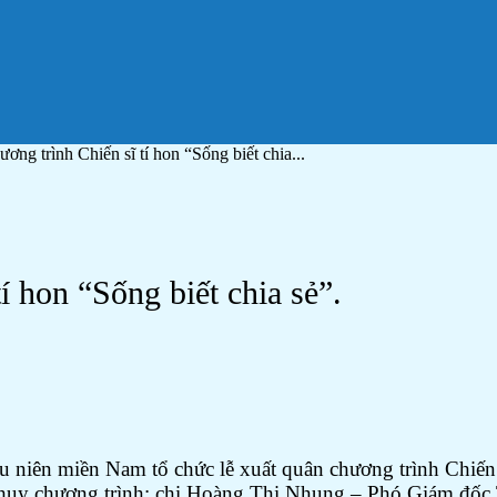
ơng trình Chiến sĩ tí hon “Sống biết chia...
í hon “Sống biết chia sẻ”.
ếu niên miền Nam tổ chức lễ xuất quân chương trình Chiến
 chương trình; chị Hoàng Thị Nhung – Phó Giám đốc Tru