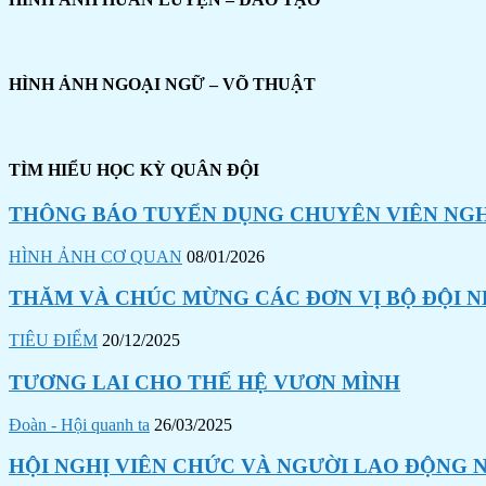
HÌNH ẢNH NGOẠI NGỮ – VÕ THUẬT
TÌM HIỂU HỌC KỲ QUÂN ĐỘI
THÔNG BÁO TUYỂN DỤNG CHUYÊN VIÊN NGHI
HÌNH ẢNH CƠ QUAN
08/01/2026
THĂM VÀ CHÚC MỪNG CÁC ĐƠN VỊ BỘ ĐỘI N
TIÊU ĐIỂM
20/12/2025
TƯƠNG LAI CHO THẾ HỆ VƯƠN MÌNH
Đoàn - Hội quanh ta
26/03/2025
HỘI NGHỊ VIÊN CHỨC VÀ NGƯỜI LAO ĐỘNG N