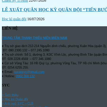
Chiến Sỹ Tí Hon
22/07/2026
LỄ XUẤT QUÂN HỌC KỲ QUÂN ĐỘI “TIẾN BƯ
Học kì quân đội
16/07/2026
LIÊN HỆ
TRUNG TÂM THANH THIẾU NIÊN MIỀN NAM
♦ Trụ sở giao dịch 212-214 Nguyễn đình chiểu, phường Xuân Hòa (quận 3),
ĐT: 090.2300.132 – 077.245.1080
♦ Trụ sở chính: Số 1, đường 3, KDC Vĩnh Lộc, phường Bình Tân (quận Bìn
ĐT: 028.2228.4569 – 077.346.1080
♦ Cơ sở Vũng Tàu: 16 Hồ Quý Ly, phường Vũng Tàu, TP Hồ chí Minh (khu
ĐT: 0254.6255.255.
♦ Email:
tuvansyc@gmail.com
♦ Hotline:
0902 300 132
SYC
> Giới thiệu
> Học kỳ Quân đội
>
Anh ngữ SYC – CLB