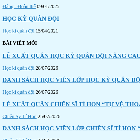
Đảng - Đoàn thể
09/01/2025
HỌC KỲ QUÂN ĐỘI
Học kì quân đội
15/04/2021
BÀI VIẾT MỚI
LỄ XUẤT QUÂN HỌC KỲ QUÂN ĐỘI NÂNG CAO
Học kì quân đội
28/07/2026
DANH SÁCH HỌC VIÊN LỚP HỌC KỲ QUÂN ĐỘI
Học kì quân đội
26/07/2026
LỄ XUẤT QUÂN CHIẾN SĨ TÍ HON “TỰ VỆ THO
Chiến Sỹ Tí Hon
25/07/2026
DANH SÁCH HỌC VIÊN LỚP CHIẾN SĨ TÍ HON 