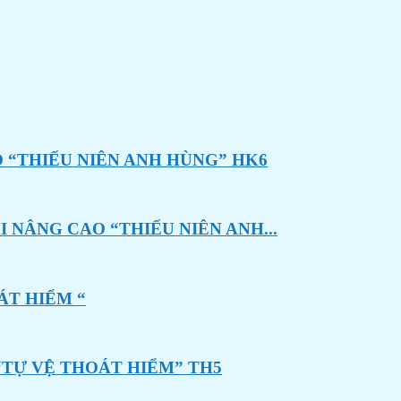
 “THIẾU NIÊN ANH HÙNG” HK6
 NÂNG CAO “THIẾU NIÊN ANH...
ÁT HIỂM “
“TỰ VỆ THOÁT HIỂM” TH5