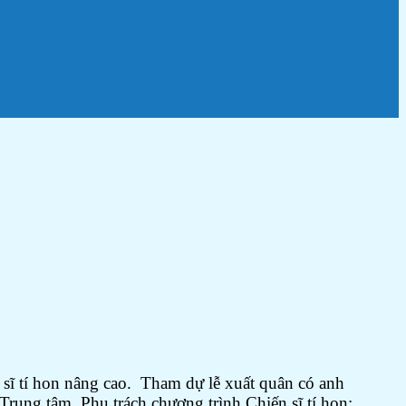
 sĩ tí hon nâng cao. Tham dự lễ xuất quân có anh
ng tâm, Phụ trách chương trình Chiến sĩ tí hon;