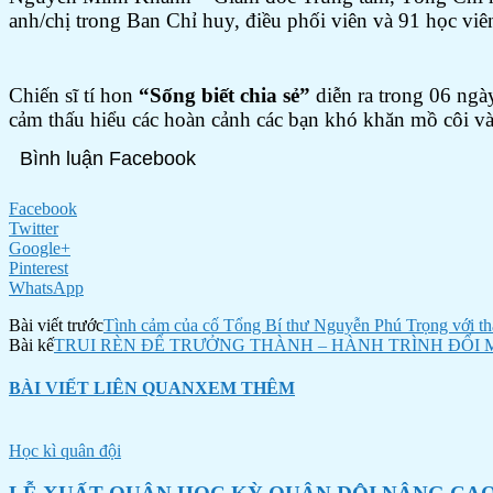
anh/chị trong Ban Chỉ huy, điều phối viên và 91 học v
Chiến sĩ tí hon
“Sống biết chia sẻ”
diễn ra trong 06 ngà
cảm thấu hiểu các hoàn cảnh các bạn khó khăn mồ côi v
Bình luận Facebook
Facebook
Twitter
Google+
Pinterest
WhatsApp
Bài viết trước
Tình cảm của cố Tổng Bí thư Nguyễn Phú Trọng với th
Bài kế
TRUI RÈN ĐỂ TRƯỞNG THÀNH – HÀNH TRÌNH ĐỔI 
BÀI VIẾT LIÊN QUAN
XEM THÊM
Học kì quân đội