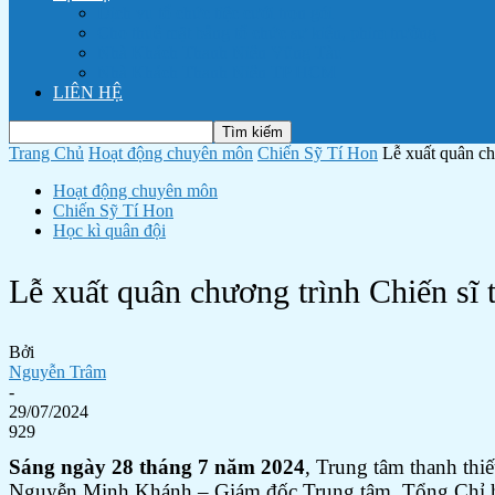
Dịch vụ tổ chức tiệc cưới trọn gói
Cho thuê mặt bằng tổ chức sự kiện, phim trường
Nhà Khách Thanh Niên Vũng Tàu
Nhà Khách Thanh Niên TP HCM
LIÊN HỆ
Trang Chủ
Hoạt động chuyên môn
Chiến Sỹ Tí Hon
Lễ xuất quân chư
Hoạt động chuyên môn
Chiến Sỹ Tí Hon
Học kì quân đội
Lễ xuất quân chương trình Chiến sĩ t
Bởi
Nguyễn Trâm
-
29/07/2024
929
Sáng ngày 28 tháng 7 năm 2024
, Trung tâm thanh thi
Nguyễn Minh Khánh – Giám đốc Trung tâm, Tổng Chỉ huy