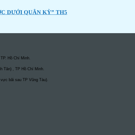
ỚC DƯỚI QUÂN KỲ” TH5
 TP. Hồ Chí Minh.
h Tân) , TP Hồ Chí Minh.
 vực bãi sau TP Vũng Tàu).