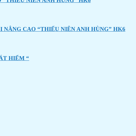
 “THIẾU NIÊN ANH HÙNG” HK6
I NÂNG CAO “THIẾU NIÊN ANH HÙNG” HK6
ÁT HIỂM “