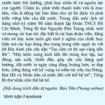
chiến lược bồi dưỡng, phát huy nhân tố và nguồn lực
con người. Chăm lo, phát triển thanh niên vừa là mục
tiêu, vừa là động lực bảo đảm cho sự ổn định và phát
triển vững bền của đất nước. Trong dấu mốc lịch sử
đáng nhớ kỷ niệm 90 năm thành lập Đoàn TNCS Hồ
Chí Minh, Tổng Bí thư Nguyễn Phú Trọng nhắc nhở
và mong các bạn trẻ, đặc biệt là các bạn đoàn viên, đảng
viên trẻ hãy luôn luôn ghi nhớ ý nghĩa của chiếc huy
hiệu mà các bạn đang đeo trang trọng trên ngực áo với
lời Bác kính yêu căn dặn “Tay cầm cờ đỏ sao vàng tiến
lên”. “Hãy luôn xung kích tiến lên trong học tập, lao
động, sản xuất, chiến đấu, góp sức xây dựng quê
hương, đất nước ta ngày càng đàng hoàng hơn, to đẹp
hơn, xứng đáng với kỳ vọng và niềm tin yêu của Đảng,
Bác Hồ và Nhân dân cả nước đối với thế hệ trẻ”, Tổng
Bí thư nhắn nhủ thế hệ trẻ.
(Nội dung trích dẫn từ nguồn: Báo Tiền Phong online)
Bình luận Facebook