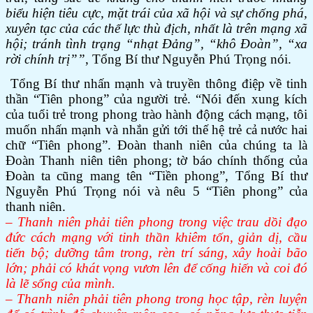
biểu hiện tiêu cực, mặt trái của xã hội và sự chống phá,
xuyên tạc của các thế lực thù địch, nhất là trên mạng xã
hội; tránh tình trạng “nhạt Đảng”, “khô Đoàn”, “xa
rời chính trị””
, Tổng Bí thư Nguyễn Phú Trọng nói.
Tổng Bí thư nhấn mạnh và truyền thông điệp về tinh
thần “Tiên phong” của người trẻ. “Nói đến xung kích
của tuổi trẻ trong phong trào hành động cách mạng, tôi
muốn nhấn mạnh và nhắn gửi tới thế hệ trẻ cả nước hai
chữ “Tiên phong”. Đoàn thanh niên của chúng ta là
Đoàn Thanh niên tiên phong; tờ báo chính thống của
Đoàn ta cũng mang tên “Tiền phong”, Tổng Bí thư
Nguyễn Phú Trọng nói và nêu 5 “Tiên phong” của
thanh niên.
– Thanh niên phải tiên phong trong việc trau dồi đạo
đức cách mạng với tinh thần khiêm tốn, giản dị, cầu
tiến bộ; dưỡng tâm trong, rèn trí sáng, xây hoài bão
lớn; phải có khát vọng vươn lên để cống hiến và coi đó
là lẽ sống của mình.
– Thanh niên phải tiên phong trong học tập, rèn luyện