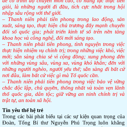
để có trình độ chuyên môn cao, có năng lực thực tiễn
giỏi, là những người đi đầu, tích cực nhất trong hội
nhập sâu rộng với thế giới.
– Thanh niên phải tiên phong trong lao động, sản
xuất, sáng tạo, thực hiện chủ trương đẩy mạnh chuyển
đổi số quốc gia; phát triển kinh tế số trên nền tảng
khoa học và công nghệ, đổi mới sáng tạo.
– Thanh niên phải tiên phong, tình nguyện trong việc
thực hiện nhiệm vụ chính trị; trong những việc khó, việc
mới; sẵn sàng chia sẻ vì cộng đồng; xung phong đến
với những vùng sâu, vùng xa, vùng khó khăn; đến với
những người nghèo, người yếu thế; sẵn sàng đi bất cứ
nơi đâu, làm bất cứ việc gì mà Tổ quốc cần.
– Thanh niên phải tiên phong trong việc bảo vệ vững
chắc độc lập, chủ quyền, thống nhất và toàn vẹn lãnh
thổ quốc gia, dân tộc; giữ vững an ninh chính trị và
trật tự, an toàn xã hội.
Tin yêu thế hệ trẻ
Trong các bài phát biểu tại các sự kiện quan trọng của
Đoàn, Tổng Bí thư Nguyễn Phú Trọng luôn khẳng