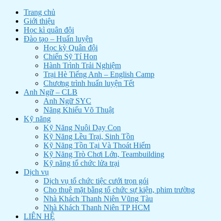
Trang chủ
Giới thiệu
Học kì quân đội
Đào tạo – Huấn luyện
Học kỳ Quân đội
Chiến Sỹ Tí Hon
Hành Trình Trải Nghiệm
Trại Hè Tiếng Anh – English Camp
Chương trình huấn luyện Tết
Anh Ngữ – CLB
Anh Ngữ SYC
Năng Khiếu Võ Thuật
Kỹ năng
Kỹ Năng Nuôi Dạy Con
Kỹ Năng Lều Trại, Sinh Tồn
Kỹ Năng Tồn Tại Và Thoát Hiểm
Kỹ Năng Trò Chơi Lớn, Teambuilding
Kỹ năng tổ chức lửa trại
Dịch vụ
Dịch vụ tổ chức tiệc cưới trọn gói
Cho thuê mặt bằng tổ chức sự kiện, phim trường
Nhà Khách Thanh Niên Vũng Tàu
Nhà Khách Thanh Niên TP HCM
LIÊN HỆ