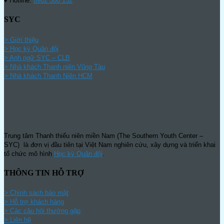
♦ Hotline:
0902 300 132
SYC
> Giới thiệu
> Học kỳ Quân đội
>
Anh ngữ SYC – CLB
>
Nhà khách Thanh niên Vũng Tàu
>
Nhà khách Thanh Niên HCM
Trung tâm Thanh thiếu niên miền Nam (The Southern Youth Center –
SYC) là đơn vị đầu tiên tại Việt Nam nghiên cứu, xây dựng và triển khai
tổ chức mô hình
Học kỳ Quân đội
.
THÔNG TIN HỖ TRỢ
>
Chính sách bảo mật
> Hỗ trợ khách hàng
> Các câu hỏi thường gặp
> Liên hệ