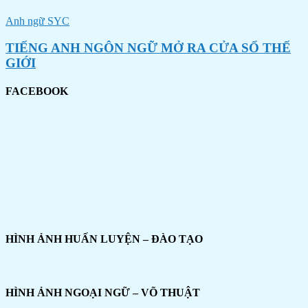
Anh ngữ SYC
TIẾNG ANH NGÔN NGỮ MỞ RA CỬA SỔ THẾ
GIỚI
FACEBOOK
HÌNH ẢNH HUẤN LUYỆN – ĐÀO TẠO
HÌNH ẢNH NGOẠI NGỮ – VÕ THUẬT