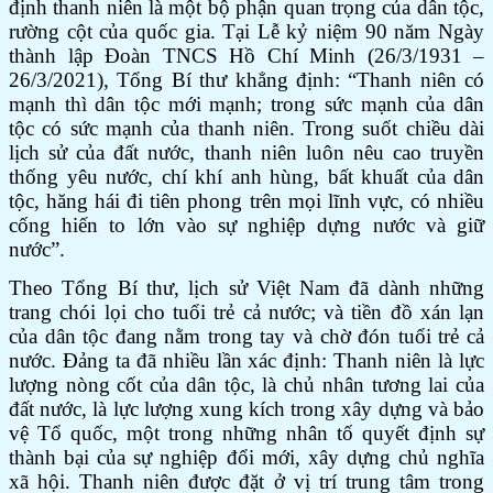
định thanh niên là một bộ phận quan trọng của dân tộc,
rường cột của quốc gia. Tại Lễ kỷ niệm 90 năm Ngày
thành lập Đoàn TNCS Hồ Chí Minh (26/3/1931 –
26/3/2021), Tổng Bí thư khẳng định: “Thanh niên có
mạnh thì dân tộc mới mạnh; trong sức mạnh của dân
tộc có sức mạnh của thanh niên. Trong suốt chiều dài
lịch sử của đất nước, thanh niên luôn nêu cao truyền
thống yêu nước, chí khí anh hùng, bất khuất của dân
tộc, hăng hái đi tiên phong trên mọi lĩnh vực, có nhiều
cống hiến to lớn vào sự nghiệp dựng nước và giữ
nước”.
Theo Tổng Bí thư, lịch sử Việt Nam đã dành những
trang chói lọi cho tuổi trẻ cả nước; và tiền đồ xán lạn
của dân tộc đang nằm trong tay và chờ đón tuổi trẻ cả
nước. Đảng ta đã nhiều lần xác định: Thanh niên là lực
lượng nòng cốt của dân tộc, là chủ nhân tương lai của
đất nước, là lực lượng xung kích trong xây dựng và bảo
vệ Tổ quốc, một trong những nhân tố quyết định sự
thành bại của sự nghiệp đổi mới, xây dựng chủ nghĩa
xã hội. Thanh niên được đặt ở vị trí trung tâm trong