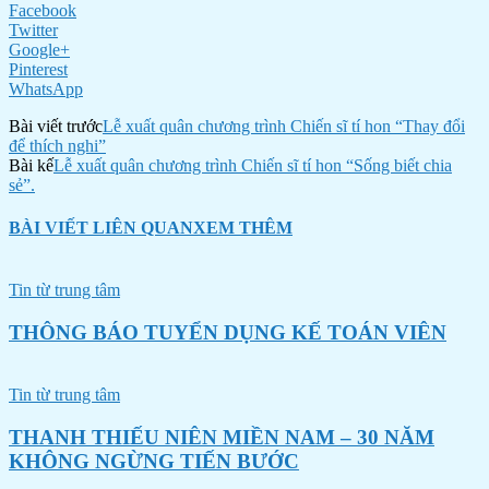
Facebook
Twitter
Google+
Pinterest
WhatsApp
Bài viết trước
Lễ xuất quân chương trình Chiến sĩ tí hon “Thay đổi
để thích nghi”
Bài kế
Lễ xuất quân chương trình Chiến sĩ tí hon “Sống biết chia
sẻ”.
BÀI VIẾT LIÊN QUAN
XEM THÊM
Tin từ trung tâm
THÔNG BÁO TUYỂN DỤNG KẾ TOÁN VIÊN
Tin từ trung tâm
THANH THIẾU NIÊN MIỀN NAM – 30 NĂM
KHÔNG NGỪNG TIẾN BƯỚC