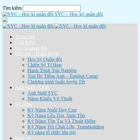
Tìm kiếm
SYC – Học kỳ quân đội
Trang chủ
Giới thiệu
Học kì quân đội
Đào tạo – Huấn luyện
Học kỳ Quân đội
Chiến Sỹ Tí Hon
Hành Trình Trải Nghiệm
Trại Hè Tiếng Anh – English Camp
Chương trình huấn luyện Tết
Anh Ngữ – CLB
Anh Ngữ SYC
Năng Khiếu Võ Thuật
Kỹ năng
Kỹ Năng Nuôi Dạy Con
Kỹ Năng Lều Trại, Sinh Tồn
Kỹ Năng Tồn Tại Và Thoát Hiểm
Kỹ Năng Trò Chơi Lớn, Teambuilding
Kỹ năng tổ chức lửa trại
Dịch vụ