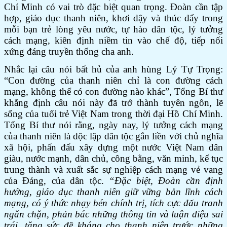
Chí Minh có vai trò đặc biệt quan trọng. Đoàn cần tập
hợp, giáo dục thanh niên, khơi dậy và thúc đẩy trong
mỗi bạn trẻ lòng yêu nước, tự hào dân tộc, lý tưởng
cách mạng, kiên định niềm tin vào chế độ, tiếp nối
xứng đáng truyền thống cha anh.
Nhắc lại câu nói bất hủ của anh hùng Lý Tự Trọng:
“Con đường của thanh niên chỉ là con đường cách
mạng, không thể có con đường nào khác”, Tổng Bí thư
khẳng định câu nói này đã trở thành tuyên ngôn, lẽ
sống của tuổi trẻ Việt Nam trong thời đại Hồ Chí Minh.
Tổng Bí thư nói rằng, ngày nay, lý tưởng cách mạng
của thanh niên là độc lập dân tộc gắn liền với chủ nghĩa
xã hội, phấn đấu xây dựng một nước Việt Nam dân
giàu, nước mạnh, dân chủ, công bằng, văn minh, kế tục
trung thành và xuất sắc sự nghiệp cách mạng vẻ vang
của Đảng, của dân tộc.
“Đặc biệt, Đoàn cần định
hướng, giáo dục thanh niên giữ vững bản lĩnh cách
mạng, có ý thức nhạy bén chính trị, tích cực đấu tranh
ngăn chặn, phản bác những thông tin và luận điệu sai
trái, tăng sức đề kháng cho thanh niên trước những