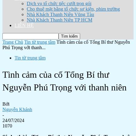
Dịch vụ tổ chức tiệc cưới trọn gói
Cho thuê mặt bằng tổ chức sự kiện, phim trường
Nhà Khách Thanh Niên Vũng Tàu
Nhà Khách Thanh Niên TP HCM
LIÊN HỆ
Trang Chủ
Tin từ trung tâm
Tình cảm của cố Tổng Bí thư Nguyễn
Phú Trọng với thanh...
Tin từ trung tâm
Tình cảm của cố Tổng Bí thư
Nguyễn Phú Trọng với thanh niên
Bởi
Nguyễn Khánh
-
24/07/2024
1070