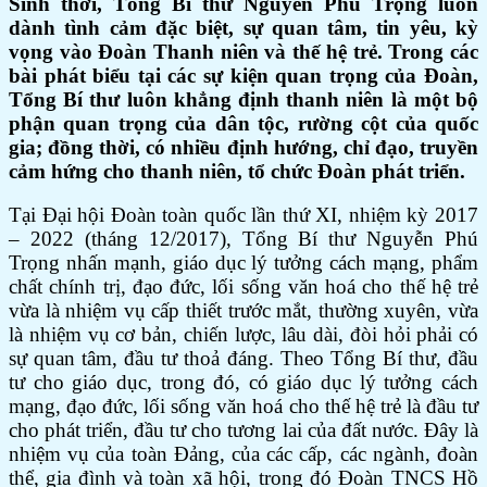
Sinh thời, Tổng Bí thư Nguyễn Phú Trọng luôn
dành tình cảm đặc biệt, sự quan tâm, tin yêu, kỳ
vọng vào Đoàn Thanh niên và thế hệ trẻ. Trong các
bài phát biểu tại các sự kiện quan trọng của Đoàn,
Tổng Bí thư luôn khẳng định thanh niên là một bộ
phận quan trọng của dân tộc, rường cột của quốc
gia; đồng thời, có nhiều định hướng, chỉ đạo, truyền
cảm hứng cho thanh niên, tổ chức Đoàn phát triển.
Tại Đại hội Đoàn toàn quốc lần thứ XI, nhiệm kỳ 2017
– 2022 (tháng 12/2017), Tổng Bí thư Nguyễn Phú
Trọng nhấn mạnh, giáo dục lý tưởng cách mạng, phẩm
chất chính trị, đạo đức, lối sống văn hoá cho thế hệ trẻ
vừa là nhiệm vụ cấp thiết trước mắt, thường xuyên, vừa
là nhiệm vụ cơ bản, chiến lược, lâu dài, đòi hỏi phải có
sự quan tâm, đầu tư thoả đáng. Theo Tổng Bí thư, đầu
tư cho giáo dục, trong đó, có giáo dục lý tưởng cách
mạng, đạo đức, lối sống văn hoá cho thế hệ trẻ là đầu tư
cho phát triển, đầu tư cho tương lai của đất nước. Đây là
nhiệm vụ của toàn Đảng, của các cấp, các ngành, đoàn
thể, gia đình và toàn xã hội, trong đó Đoàn TNCS Hồ