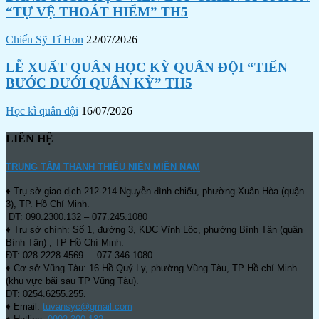
“TỰ VỆ THOÁT HIỂM” TH5
Chiến Sỹ Tí Hon
22/07/2026
LỄ XUẤT QUÂN HỌC KỲ QUÂN ĐỘI “TIẾN
BƯỚC DƯỚI QUÂN KỲ” TH5
Học kì quân đội
16/07/2026
LIÊN HỆ
TRUNG TÂM THANH THIẾU NIÊN MIỀN NAM
♦ Trụ sở giao dịch 212-214 Nguyễn đình chiểu, phường Xuân Hòa (quận
3), TP. Hồ Chí Minh.
ĐT: 090.2300.132 – 077.245.1080
♦ Trụ sở chính: Số 1, đường 3, KDC Vĩnh Lộc, phường Bình Tân (quận
Bình Tân) , TP Hồ Chí Minh.
ĐT: 028.2228.4569 – 077.346.1080
♦ Cơ sở Vũng Tàu: 16 Hồ Quý Ly, phường Vũng Tàu, TP Hồ chí Minh
(khu vực bãi sau TP Vũng Tàu).
ĐT: 0254.6255.255.
♦ Email:
tuvansyc@gmail.com