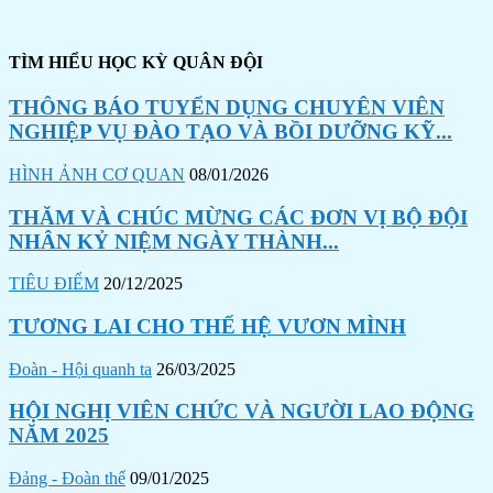
TÌM HIỂU HỌC KỲ QUÂN ĐỘI
THÔNG BÁO TUYỂN DỤNG CHUYÊN VIÊN
NGHIỆP VỤ ĐÀO TẠO VÀ BỒI DƯỠNG KỸ...
HÌNH ẢNH CƠ QUAN
08/01/2026
THĂM VÀ CHÚC MỪNG CÁC ĐƠN VỊ BỘ ĐỘI
NHÂN KỶ NIỆM NGÀY THÀNH...
TIÊU ĐIỂM
20/12/2025
TƯƠNG LAI CHO THẾ HỆ VƯƠN MÌNH
Đoàn - Hội quanh ta
26/03/2025
HỘI NGHỊ VIÊN CHỨC VÀ NGƯỜI LAO ĐỘNG
NĂM 2025
Đảng - Đoàn thể
09/01/2025