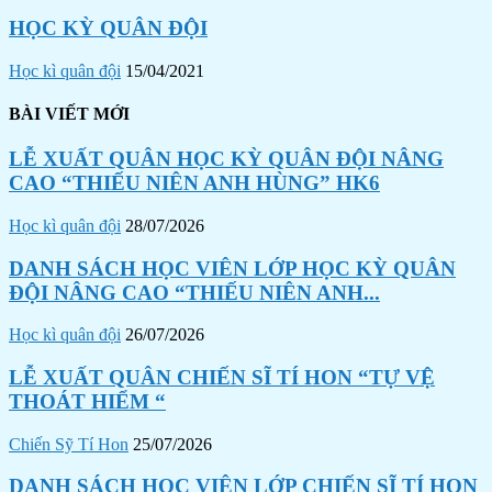
HỌC KỲ QUÂN ĐỘI
Học kì quân đội
15/04/2021
BÀI VIẾT MỚI
LỄ XUẤT QUÂN HỌC KỲ QUÂN ĐỘI NÂNG
CAO “THIẾU NIÊN ANH HÙNG” HK6
Học kì quân đội
28/07/2026
DANH SÁCH HỌC VIÊN LỚP HỌC KỲ QUÂN
ĐỘI NÂNG CAO “THIẾU NIÊN ANH...
Học kì quân đội
26/07/2026
LỄ XUẤT QUÂN CHIẾN SĨ TÍ HON “TỰ VỆ
THOÁT HIỂM “
Chiến Sỹ Tí Hon
25/07/2026
DANH SÁCH HỌC VIÊN LỚP CHIẾN SĨ TÍ HON