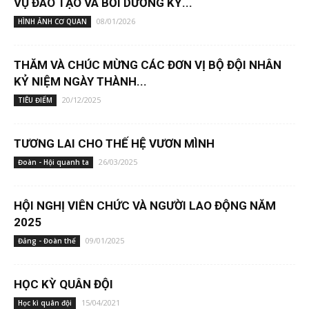
VỤ ĐÀO TẠO VÀ BỒI DƯỠNG KỸ...
08/01/2026
HÌNH ẢNH CƠ QUAN
THĂM VÀ CHÚC MỪNG CÁC ĐƠN VỊ BỘ ĐỘI NHÂN
KỶ NIỆM NGÀY THÀNH...
20/12/2025
TIÊU ĐIỂM
TƯƠNG LAI CHO THẾ HỆ VƯƠN MÌNH
26/03/2025
Đoàn - Hội quanh ta
HỘI NGHỊ VIÊN CHỨC VÀ NGƯỜI LAO ĐỘNG NĂM
2025
09/01/2025
Đảng - Đoàn thể
HỌC KỲ QUÂN ĐỘI
15/04/2021
Học kì quân đội