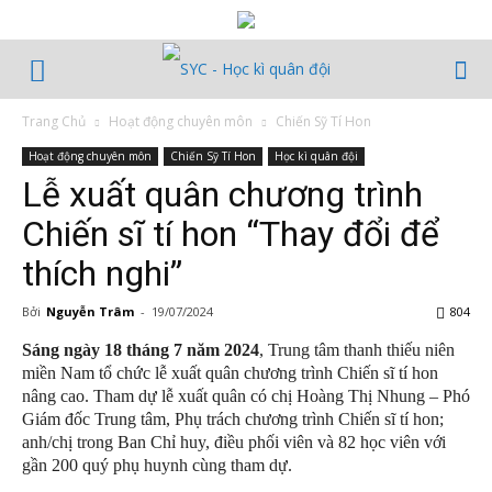
Trang Chủ
Hoạt động chuyên môn
Chiến Sỹ Tí Hon
Hoạt động chuyên môn
Chiến Sỹ Tí Hon
Học kì quân đội
Lễ xuất quân chương trình
Chiến sĩ tí hon “Thay đổi để
thích nghi”
Bởi
Nguyễn Trâm
-
19/07/2024
804
Sáng ngày 18 tháng 7 năm 2024
, Trung tâm thanh thiếu niên
miền Nam tổ chức lễ xuất quân chương trình Chiến sĩ tí hon
nâng cao. Tham dự lễ xuất quân có chị Hoàng Thị Nhung – Phó
Giám đốc Trung tâm, Phụ trách chương trình Chiến sĩ tí hon;
anh/chị trong Ban Chỉ huy, điều phối viên và 82 học viên với
gần 200 quý phụ huynh cùng tham dự.