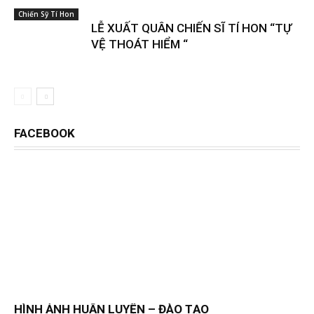
Chiến Sỹ Tí Hon
LỄ XUẤT QUÂN CHIẾN SĨ TÍ HON “TỰ
VỆ THOÁT HIỂM “
FACEBOOK
HÌNH ẢNH HUẤN LUYỆN – ĐÀO TẠO