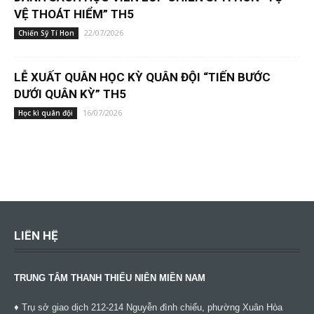
VỆ THOÁT HIỂM” TH5
22/07/2026
Chiến Sỹ Tí Hon
LỄ XUẤT QUÂN HỌC KỲ QUÂN ĐỘI “TIẾN BƯỚC
DƯỚI QUÂN KỲ” TH5
16/07/2026
Học kì quân đội
LIÊN HỆ
TRUNG TÂM THANH THIẾU NIÊN MIỀN NAM
♦ Trụ sở giao dịch 212-214 Nguyễn đình chiểu, phường Xuân Hòa