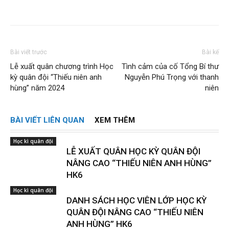
Bài viết trước
Bài kế
Lễ xuất quân chương trình Học
Tình cảm của cố Tổng Bí thư
kỳ quân đội “Thiếu niên anh
Nguyễn Phú Trọng với thanh
hùng” năm 2024
niên
BÀI VIẾT LIÊN QUAN
XEM THÊM
Học kì quân đội
LỄ XUẤT QUÂN HỌC KỲ QUÂN ĐỘI
NÂNG CAO “THIẾU NIÊN ANH HÙNG”
HK6
Học kì quân đội
DANH SÁCH HỌC VIÊN LỚP HỌC KỲ
QUÂN ĐỘI NÂNG CAO “THIẾU NIÊN
ANH HÙNG” HK6