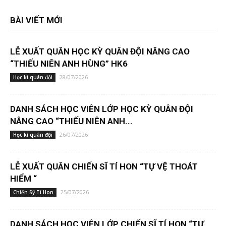
BÀI VIẾT MỚI
LỄ XUẤT QUÂN HỌC KỲ QUÂN ĐỘI NÂNG CAO
“THIẾU NIÊN ANH HÙNG” HK6
28/07/2026
Học kì quân đội
DANH SÁCH HỌC VIÊN LỚP HỌC KỲ QUÂN ĐỘI
NÂNG CAO “THIẾU NIÊN ANH...
26/07/2026
Học kì quân đội
LỄ XUẤT QUÂN CHIẾN SĨ TÍ HON “TỰ VỆ THOÁT
HIỂM “
25/07/2026
Chiến Sỹ Tí Hon
DANH SÁCH HỌC VIÊN LỚP CHIẾN SĨ TÍ HON “TỰ