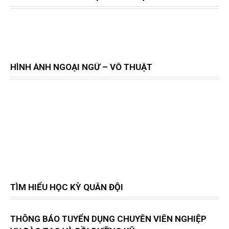
HÌNH ẢNH NGOẠI NGỮ – VÕ THUẬT
TÌM HIỂU HỌC KỲ QUÂN ĐỘI
THÔNG BÁO TUYỂN DỤNG CHUYÊN VIÊN NGHIỆP